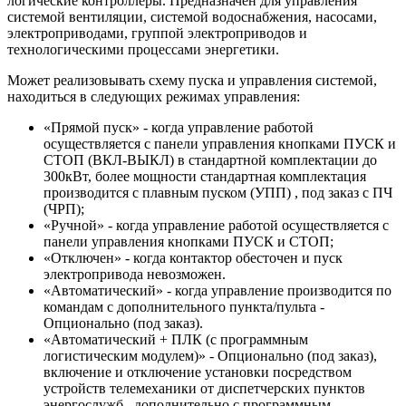
логические контроллеры. Предназначен для управления
системой вентиляции, системой водоснабжения, насосами,
электроприводами, группой электроприводов и
технологическими процессами энергетики.
Может реализовывать схему пуска и управления системой,
находиться в следующих режимах управления:
«Прямой пуск» - когда управление работой
осуществляется с панели управления кнопками ПУСК и
СТОП (ВКЛ-ВЫКЛ) в стандартной комплектации до
300кВт, более мощности стандартная комплектация
производится с плавным пуском (УПП) , под заказ с ПЧ
(ЧРП);
«Ручной» - когда управление работой осуществляется с
панели управления кнопками ПУСК и СТОП;
«Отключен» - когда контактор обесточен и пуск
электропривода невозможен.
«Автоматический» - когда управление производится по
командам с дополнительного пункта/пульта -
Опционально (под заказ).
«Автоматический + ПЛК (с программным
логистическим модулем)» - Опционально (под заказ),
включение и отключение установки посредством
устройств телемеханики от диспетчерских пунктов
энергослужб , дополнительно с программным