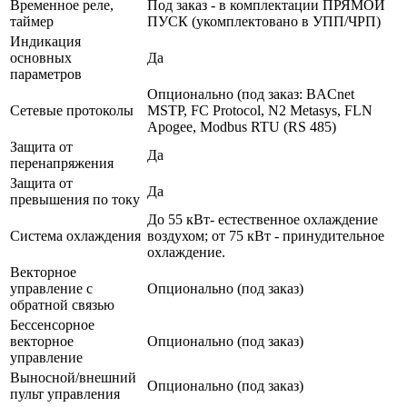
Временное реле,
Под заказ - в комплектации ПРЯМОЙ
таймер
ПУСК (укомплектовано в УПП/ЧРП)
Индикация
основных
Да
параметров
Опционально (под заказ: BACnet
Сетевые протоколы
MSTP, FC Protocol, N2 Metasys, FLN
Apogee, Modbus RTU (RS 485)
Защита от
Да
перенапряжения
Защита от
Да
превышения по току
До 55 кВт- естественное охлаждение
Система охлаждения
воздухом; от 75 кВт - принудительное
охлаждение.
Векторное
управление с
Опционально (под заказ)
обратной связью
Бессенсорное
векторное
Опционально (под заказ)
управление
Выносной/внешний
Опционально (под заказ)
пульт управления