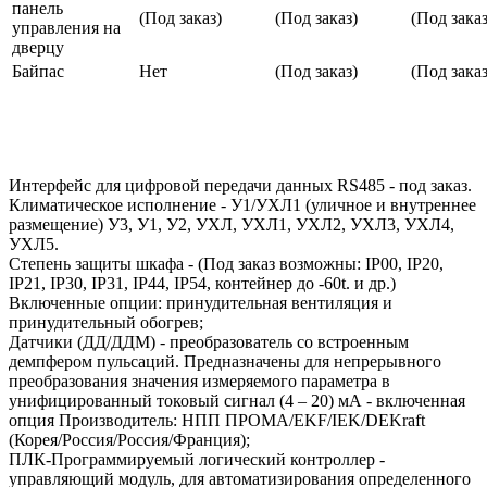
панель
(Под заказ)
(Под заказ)
(Под заказ
управления на
дверцу
Байпас
Нет
(Под заказ)
(Под заказ
Интерфейс для цифровой передачи данных RS485 - под заказ.
Климатическое исполнение - У1/УХЛ1 (уличное и внутреннее
размещение) У3, У1, У2, УХЛ, УХЛ1, УХЛ2, УХЛ3, УХЛ4,
УХЛ5.
Степень защиты шкафа - (Под заказ возможны: IP00, IP20,
IP21, IP30, IP31, IP44, IP54, контейнер до -60t. и др.)
Включенные опции: принудительная вентиляция и
принудительный обогрев;
Датчики (ДД/ДДМ) - преобразователь со встроенным
демпфером пульсаций. Предназначены для непрерывного
преобразования значения измеряемого параметра в
унифицированный токовый сигнал (4 – 20) мА - включенная
опция Производитель: НПП ПРОМА/EKF/IEK/DEKraft
(Корея/Россия/Россия/Франция);
ПЛК-Программируемый логический контроллер -
управляющий модуль, для автоматизирования определенного