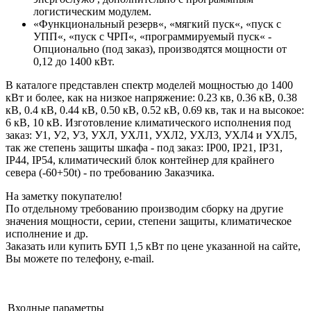
логистическим модулем.
«Функциональный резерв«, «мягкий пуск«, «пуск с
УПП«, «пуск с ЧРП«, «программируемый пуск« -
Опционально (под заказ), производятся мощности от
0,12 до 1400 кВт.
В каталоге представлен спектр моделей мощностью до 1400
кВт и более, как на низкое напряжение: 0.23 кв, 0.36 кВ, 0.38
кВ, 0.4 кВ, 0.44 кВ, 0.50 кВ, 0.52 кВ, 0.69 кв, так и на высокое:
6 кВ, 10 кВ. Изготовление климатического исполнения под
заказ: У1, У2, У3, УХЛ, УХЛ1, УХЛ2, УХЛ3, УХЛ4 и УХЛ5,
так же степень защиты шкафа - под заказ: IP00, IP21, IP31,
IP44, IP54, климатический блок контейнер для крайнего
севера (-60+50t) - по требованию Заказчика.
На заметку покупателю!
По отдельному требованию производим сборку на другие
значения мощности, серии, степени защиты, климатическое
исполнение и др.
Заказать или купить БУП 1,5 кВт по цене указанной на сайте,
Вы можете по телефону, e-mail.
Входные параметры