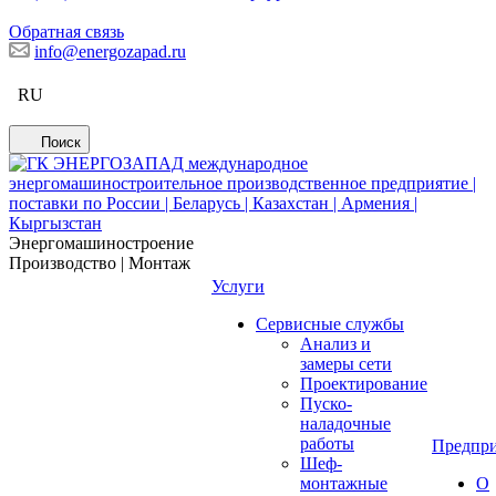
Обратная связь
info@energozapad.ru
RU
Поиск
Энергомашиностроение
Производство | Монтаж
Услуги
Сервисные службы
Анализ и
замеры сети
Проектирование
Пуско-
наладочные
работы
Предпри
Шеф-
монтажные
О