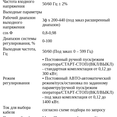
Частота входного
50/60 Гц ± 2%
напряжения
Выходные параметры
Рабочий диапазон
3ф х 200-440 (под заказ расширенный
выходного
диапазон)
напряжения
cos Ф
0,8-0,98
Диапазон системы
0-100
регулирования, %
Выходная частота,
50/60 (Под заказ: 0 – 599 Гц)
Гц
• Постоянный ручной пуск/режим
оператора/СТАРТ-СТОП/(ВКЛ/ВЫКЛ)
- стандартная комплектация от 0,12 до
300 кВт;
Режим
• Постоянный АВТО-автоматический
регулирования
режим/пуск/остановка по заданному
параметру/ручной пуск/режим
оператора/СТАРТ-СТОП/(ВКЛ/ВЫКЛ)
- под заказ комплектация от 0,12 до
1400 кВт.
Ток для выбора
согласно схеме подбора по запросу
кабеля