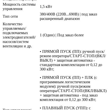
Мощность системы
1,5 кВт
управления
380/400В (220В...690В) | под заказ
Тип сети
расширенный диапазон
Количество
управляемых/
подключаемых
1 (Один) | Под заказ более
электродвигателей/
насосов/систем
вентиляции и др.
• ПРЯМОЙ ПУСК (ПП): ручной пуск/
режим оператора/СТАРТ-СТОП/(ВКЛ/
ВЫКЛ) + защитная автоматика -
стандартная комплектация от 0,12 до
300 кВт;
• ПРЯМОЙ ПУСК (ПП) + ПЛК (с
программным логистическим
модулем): ручной пуск/режим
оператора/СТАРТ-СТОП/(ВКЛ/ВЫКЛ)
+ защитная автоматика - под заказ
комплектация от 0,12 до 300 кВт;
• ПЛАВНЫЙ ПУСК (УПП): с