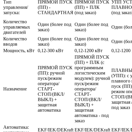
Тип
ПРЯМОЙ ПУСК
ПРЯМОЙ ПУСК
УПП УС
управления/
(ПП) -
(ПП) + ПЛК
ПЛАВНО
запуска:
СТАНДАРТНАЯ
(под заказ)
(под заказ
Количество
Один (более под
Один (более под
управляемых
Один (бол
заказ)
заказ)
двигателей
Количество
Один (более под
Один (более под
Один (бол
вводов
заказ)
заказ)
Мощность, кВт
0,12-300 кВт
0,12-1200 кВт
0,12-1200
ПРЯМОЙ ПУСК
(ПП) + ПЛК (с
ПРЯМОЙ ПУСК
программным
ПЛАВНЫ
(ПП): ручной
логистическим
(УПП): с 
пуск/режим
модулем): ручной
плавного 
оператора/
пуск/режим
пуск (ПП)
Назначение
СТАРТ-
оператора/
режим оп
СТОП/(ВКЛ/
СТАРТ-
СТОП/(В
ВЫКЛ) +
СТОП/(ВКЛ/
защитная 
защитная
ВЫКЛ) +
под заказ
автоматика
защитная
автоматика - под
заказ
Автоматика:
EKF/IEK/DEKraft
EKF/IEK/DEKraft
EKF/IEK/