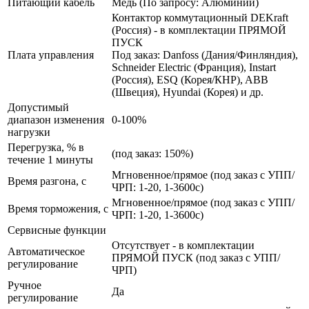
Питающий кабель
Медь (По запросу: Алюминий)
Контактор коммутационный DEKraft
(Россия) - в комплектации ПРЯМОЙ
ПУСК
Плата управления
Под заказ: Danfoss (Дания/Финляндия),
Schneider Electric (Франция), Instart
(Россия), ESQ (Корея/КНР), ABB
(Швеция), Hyundai (Корея) и др.
Допустимый
диапазон изменения
0-100%
нагрузки
Перегрузка, % в
(под заказ: 150%)
течение 1 минуты
Мгновенное/прямое (под заказ с УПП/
Время разгона, с
ЧРП: 1-20, 1-3600с)
Мгновенное/прямое (под заказ с УПП/
Время торможения, с
ЧРП: 1-20, 1-3600с)
Сервисные функции
Отсутствует - в комплектации
Автоматическое
ПРЯМОЙ ПУСК (под заказ с УПП/
регулирование
ЧРП)
Ручное
Да
регулирование