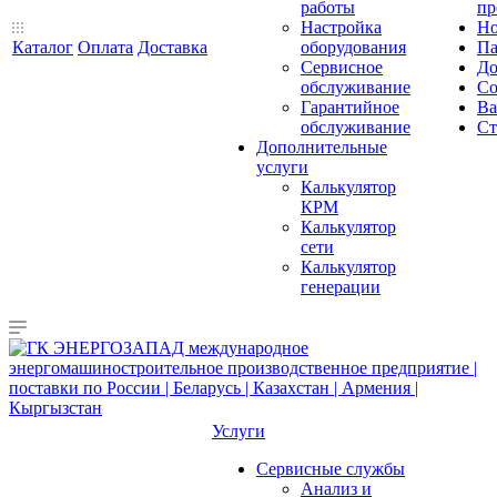
работы
пр
Настройка
Но
Каталог
Оплата
Доставка
оборудования
Па
Сервисное
До
обслуживание
Со
Гарантийное
Ва
обслуживание
Ст
Дополнительные
услуги
Калькулятор
КРМ
Калькулятор
сети
Калькулятор
генерации
Услуги
Сервисные службы
Анализ и