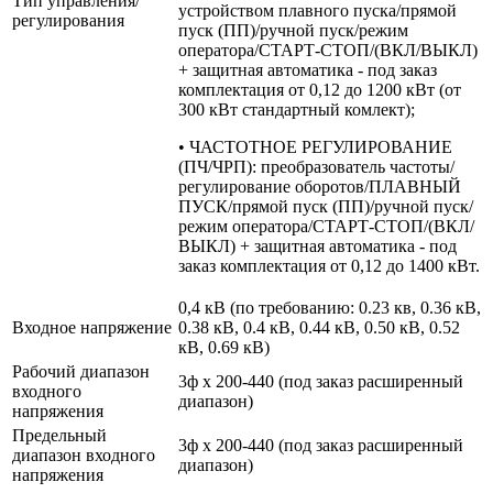
Тип управления/
устройством плавного пуска/прямой
регулирования
пуск (ПП)/ручной пуск/режим
оператора/СТАРТ-СТОП/(ВКЛ/ВЫКЛ)
+ защитная автоматика - под заказ
комплектация от 0,12 до 1200 кВт (от
300 кВт стандартный комлект);
• ЧАСТОТНОЕ РЕГУЛИРОВАНИЕ
(ПЧ/ЧРП): преобразователь частоты/
регулирование оборотов/ПЛАВНЫЙ
ПУСК/прямой пуск (ПП)/ручной пуск/
режим оператора/СТАРТ-СТОП/(ВКЛ/
ВЫКЛ) + защитная автоматика - под
заказ комплектация от 0,12 до 1400 кВт.
0,4 кВ (по требованию: 0.23 кв, 0.36 кВ,
Входное напряжение
0.38 кВ, 0.4 кВ, 0.44 кВ, 0.50 кВ, 0.52
кВ, 0.69 кВ)
Рабочий диапазон
3ф х 200-440 (под заказ расширенный
входного
диапазон)
напряжения
Предельный
3ф х 200-440 (под заказ расширенный
диапазон входного
диапазон)
напряжения