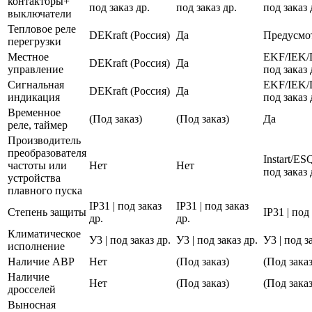
контакторы+
под заказ др.
под заказ др.
под заказ 
выключатели
Тепловое реле
DEKraft (Россия)
Да
Предусмо
перегрузки
Местное
EKF/IEK/
DEKraft (Россия)
Да
управление
под заказ 
Сигнальная
EKF/IEK/
DEKraft (Россия)
Да
индикация
под заказ 
Временное
(Под заказ)
(Под заказ)
Да
реле, таймер
Производитель
преобразователя
Instart/E
частоты или
Нет
Нет
под заказ 
устройства
плавного пуска
IP31 | под заказ
IP31 | под заказ
Степень защиты
IP31 | под
др.
др.
Климатическое
У3 | под заказ др.
У3 | под заказ др.
У3 | под з
исполнение
Наличие АВР
Нет
(Под заказ)
(Под заказ
Наличие
Нет
(Под заказ)
(Под заказ
дросселей
Выносная