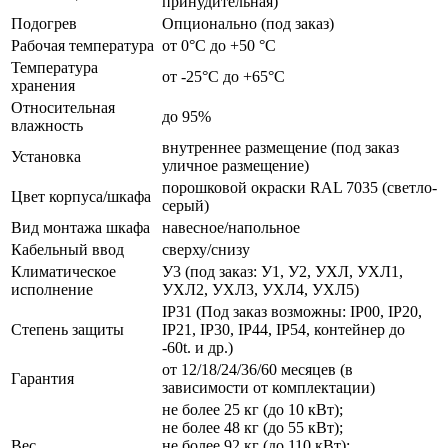
принудительная)
Подогрев
Опционально (под заказ)
Рабочая температура
от 0°C до +50 °C
Температура
от -25°C до +65°C
хранения
Относительная
до 95%
влажность
внутреннее размещение (под заказ
Установка
уличное размещение)
порошковой окраски RAL 7035 (светло-
Цвет корпуса/шкафа
серый)
Вид монтажа шкафа
навесное/напольное
Кабельный ввод
сверху/снизу
Климатическое
У3 (под заказ: У1, У2, УХЛ, УХЛ1,
исполнение
УХЛ2, УХЛ3, УХЛ4, УХЛ5)
IP31 (Под заказ возможны: IP00, IP20,
Степень защиты
IP21, IP30, IP44, IP54, контейнер до
-60t. и др.)
от 12/18/24/36/60 месяцев (в
Гарантия
зависимости от комплектации)
не более 25 кг (до 10 кВт);
не более 48 кг (до 55 кВт);
Вес
не более 92 кг (до 110 кВт);