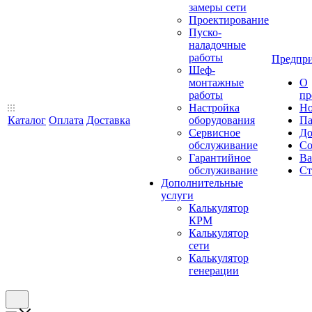
замеры сети
Проектирование
Пуско-
наладочные
работы
Предпри
Шеф-
монтажные
О
работы
пр
Настройка
Но
Каталог
Оплата
Доставка
оборудования
Па
Сервисное
До
обслуживание
Со
Гарантийное
Ва
обслуживание
Ст
Дополнительные
услуги
Калькулятор
КРМ
Калькулятор
сети
Калькулятор
генерации