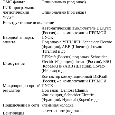
ЭМС фильтр
Опционально (под заказ)
ПЛК программно-
логистический
Опционально (под заказ)
модуль
Конструктивное исполнение
Автоматический выключатель DEKraft
(Россия) - в комплектации ПРЯМОЙ
Вводной аппарат,
ПУСК
защита
Под заказ с УПП/ЧРП: Schneider Electric
(Франция), ABB (Швеция), Lovato
(Италия) и др.
DEKraft (Россия) под заказ: Schneider
Electric (Франция), Instart (Россия), ESQ
Коммутация
(Корея/КНР) ABB (Швеция), Lovato
(Италия) и др.
Контактор коммутационный DEKraft
(Россия) - в комплектации ПРЯМОЙ
Микропроцессорный
ПУСК
регулятор
Под заказ: Danfoss (Дания/
Финляндия),Schneider Electric
(Франция), Hyundai (Корея) и др.
Подключение к сети
клеммная колодка
естественное (под заказ
Вентиляция