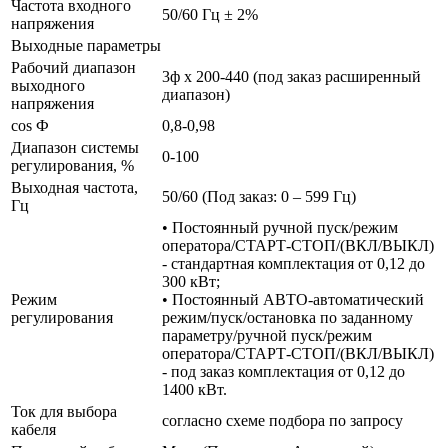
Частота входного
50/60 Гц ± 2%
напряжения
Выходные параметры
Рабочий диапазон
3ф х 200-440 (под заказ расширенный
выходного
диапазон)
напряжения
cos Ф
0,8-0,98
Диапазон системы
0-100
регулирования, %
Выходная частота,
50/60 (Под заказ: 0 – 599 Гц)
Гц
• Постоянный ручной пуск/режим
оператора/СТАРТ-СТОП/(ВКЛ/ВЫКЛ)
- стандартная комплектация от 0,12 до
300 кВт;
Режим
• Постоянный АВТО-автоматический
регулирования
режим/пуск/остановка по заданному
параметру/ручной пуск/режим
оператора/СТАРТ-СТОП/(ВКЛ/ВЫКЛ)
- под заказ комплектация от 0,12 до
1400 кВт.
Ток для выбора
согласно схеме подбора по запросу
кабеля