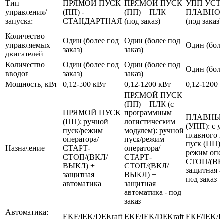
Тип
ПРЯМОЙ ПУСК
ПРЯМОЙ ПУСК
УПП УС
управления/
(ПП) -
(ПП) + ПЛК
ПЛАВНО
запуска:
СТАНДАРТНАЯ
(под заказ)
(под заказ
Количество
Один (более под
Один (более под
управляемых
Один (бол
заказ)
заказ)
двигателей
Количество
Один (более под
Один (более под
Один (бол
вводов
заказ)
заказ)
Мощность, кВт
0,12-300 кВт
0,12-1200 кВт
0,12-1200
ПРЯМОЙ ПУСК
(ПП) + ПЛК (с
ПРЯМОЙ ПУСК
программным
ПЛАВНЫ
(ПП): ручной
логистическим
(УПП): с 
пуск/режим
модулем): ручной
плавного 
оператора/
пуск/режим
пуск (ПП)
Назначение
СТАРТ-
оператора/
режим оп
СТОП/(ВКЛ/
СТАРТ-
СТОП/(В
ВЫКЛ) +
СТОП/(ВКЛ/
защитная 
защитная
ВЫКЛ) +
под заказ
автоматика
защитная
автоматика - под
заказ
Автоматика:
EKF/IEK/DEKraft
EKF/IEK/DEKraft
EKF/IEK/