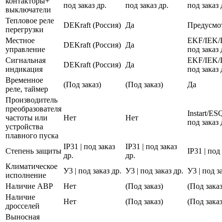
контакторы+
под заказ др.
под заказ др.
под заказ 
выключатели
Тепловое реле
DEKraft (Россия)
Да
Предусмо
перегрузки
Местное
EKF/IEK/
DEKraft (Россия)
Да
управление
под заказ 
Сигнальная
EKF/IEK/
DEKraft (Россия)
Да
индикация
под заказ 
Временное
(Под заказ)
(Под заказ)
Да
реле, таймер
Производитель
преобразователя
Instart/E
частоты или
Нет
Нет
под заказ 
устройства
плавного пуска
IP31 | под заказ
IP31 | под заказ
Степень защиты
IP31 | под
др.
др.
Климатическое
У3 | под заказ др.
У3 | под заказ др.
У3 | под з
исполнение
Наличие АВР
Нет
(Под заказ)
(Под заказ
Наличие
Нет
(Под заказ)
(Под заказ
дросселей
Выносная