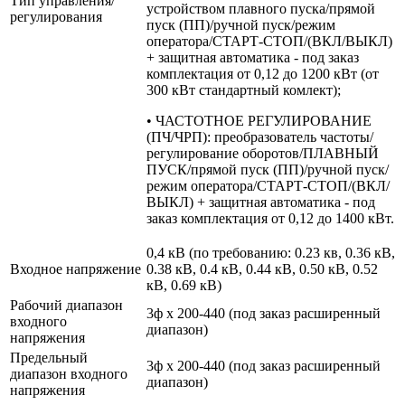
Тип управления/
устройством плавного пуска/прямой
регулирования
пуск (ПП)/ручной пуск/режим
оператора/СТАРТ-СТОП/(ВКЛ/ВЫКЛ)
+ защитная автоматика - под заказ
комплектация от 0,12 до 1200 кВт (от
300 кВт стандартный комлект);
• ЧАСТОТНОЕ РЕГУЛИРОВАНИЕ
(ПЧ/ЧРП): преобразователь частоты/
регулирование оборотов/ПЛАВНЫЙ
ПУСК/прямой пуск (ПП)/ручной пуск/
режим оператора/СТАРТ-СТОП/(ВКЛ/
ВЫКЛ) + защитная автоматика - под
заказ комплектация от 0,12 до 1400 кВт.
0,4 кВ (по требованию: 0.23 кв, 0.36 кВ,
Входное напряжение
0.38 кВ, 0.4 кВ, 0.44 кВ, 0.50 кВ, 0.52
кВ, 0.69 кВ)
Рабочий диапазон
3ф х 200-440 (под заказ расширенный
входного
диапазон)
напряжения
Предельный
3ф х 200-440 (под заказ расширенный
диапазон входного
диапазон)
напряжения