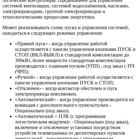
логические контроллеры. Предназначен для управления
системой вентиляции, системой водоснабжения, насосами,
электроприводами, группой электроприводов и
технологическими процессами энергетики.
Может реализовывать схему пуска и управления системой,
находиться в следующих режимах управления:
«Прямой пуск» - когда управление работой
осуществляется с панели управления кнопками ПУСК и
СТОП (ВКЛ-ВЫКЛ) в стандартной комплектации до
300кВт, более мощности стандартная комплектация
производится с плавным пуском (УПП) , под заказ с ПЧ
(ЧРП);
«Ручной» - когда управление работой осуществляется с
панели управления кнопками ПУСК и СТОП;
«Отключен» - когда контактор обесточен и пуск
электропривода невозможен.
«Автоматический» - когда управление производится по
командам с дополнительного пункта/пульта -
Опционально (под заказ).
«Автоматический + ПЛК (с программным
логистическим модулем)» - Опционально (под заказ),
включение и отключение установки посредством
устройств телемеханики от диспетчерских пунктов
энергослужб , дополнительно с программным