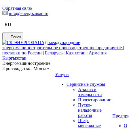
Обратная связь
info@energozapad.ru
RU
Поиск
Энергомашиностроение
Производство | Монтаж
Услуги
Сервисные службы
Анализ и
замеры сети
Проектирование
Пуско-
наладочные
работы
Предпри
Шеф-
монтажные
О