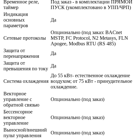
Временное реле,
Под заказ - в комплектации ПРЯМОЙ
таймер
ПУСК (укомплектовано в УПП/ЧРП)
Индикация
основных
Да
параметров
Опционально (под заказ: BACnet
Сетевые протоколы
MSTP, FC Protocol, N2 Metasys, FLN
Apogee, Modbus RTU (RS 485)
Защита от
Да
перенапряжения
Защита от
Да
превышения по току
До 55 кВт- естественное охлаждение
Система охлаждения
воздухом; от 75 кВт - принудительное
охлаждение.
Векторное
управление с
Опционально (под заказ)
обратной связью
Бессенсорное
векторное
Опционально (под заказ)
управление
Выносной/внешний
Опционально (под заказ)
пульт управления