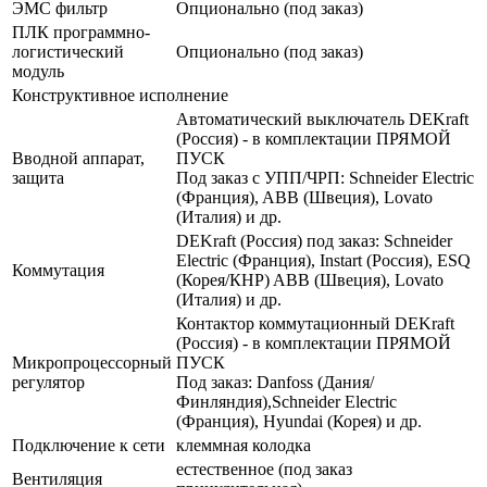
ЭМС фильтр
Опционально (под заказ)
ПЛК программно-
логистический
Опционально (под заказ)
модуль
Конструктивное исполнение
Автоматический выключатель DEKraft
(Россия) - в комплектации ПРЯМОЙ
Вводной аппарат,
ПУСК
защита
Под заказ с УПП/ЧРП: Schneider Electric
(Франция), ABB (Швеция), Lovato
(Италия) и др.
DEKraft (Россия) под заказ: Schneider
Electric (Франция), Instart (Россия), ESQ
Коммутация
(Корея/КНР) ABB (Швеция), Lovato
(Италия) и др.
Контактор коммутационный DEKraft
(Россия) - в комплектации ПРЯМОЙ
Микропроцессорный
ПУСК
регулятор
Под заказ: Danfoss (Дания/
Финляндия),Schneider Electric
(Франция), Hyundai (Корея) и др.
Подключение к сети
клеммная колодка
естественное (под заказ
Вентиляция