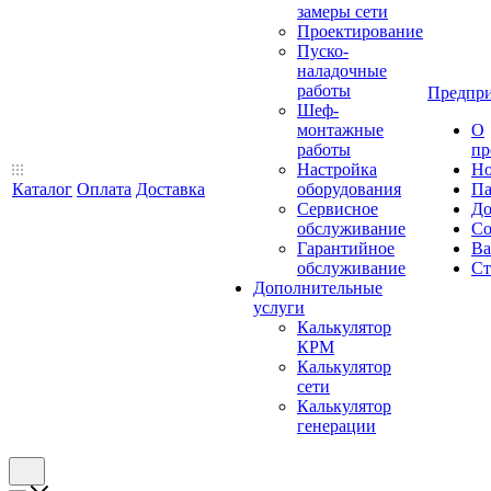
замеры сети
Проектирование
Пуско-
наладочные
работы
Предпри
Шеф-
монтажные
О
работы
пр
Настройка
Но
Каталог
Оплата
Доставка
оборудования
Па
Сервисное
До
обслуживание
Со
Гарантийное
Ва
обслуживание
Ст
Дополнительные
услуги
Калькулятор
КРМ
Калькулятор
сети
Калькулятор
генерации