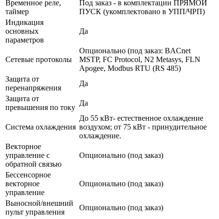
Временное реле,
Под заказ - в комплектации ПРЯМОЙ
таймер
ПУСК (укомплектовано в УПП/ЧРП)
Индикация
основных
Да
параметров
Опционально (под заказ: BACnet
Сетевые протоколы
MSTP, FC Protocol, N2 Metasys, FLN
Apogee, Modbus RTU (RS 485)
Защита от
Да
перенапряжения
Защита от
Да
превышения по току
До 55 кВт- естественное охлаждение
Система охлаждения
воздухом; от 75 кВт - принудительное
охлаждение.
Векторное
управление с
Опционально (под заказ)
обратной связью
Бессенсорное
векторное
Опционально (под заказ)
управление
Выносной/внешний
Опционально (под заказ)
пульт управления