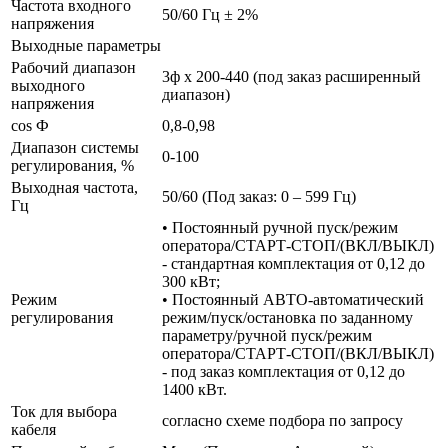
Частота входного
50/60 Гц ± 2%
напряжения
Выходные параметры
Рабочий диапазон
3ф х 200-440 (под заказ расширенный
выходного
диапазон)
напряжения
cos Ф
0,8-0,98
Диапазон системы
0-100
регулирования, %
Выходная частота,
50/60 (Под заказ: 0 – 599 Гц)
Гц
• Постоянный ручной пуск/режим
оператора/СТАРТ-СТОП/(ВКЛ/ВЫКЛ)
- стандартная комплектация от 0,12 до
300 кВт;
Режим
• Постоянный АВТО-автоматический
регулирования
режим/пуск/остановка по заданному
параметру/ручной пуск/режим
оператора/СТАРТ-СТОП/(ВКЛ/ВЫКЛ)
- под заказ комплектация от 0,12 до
1400 кВт.
Ток для выбора
согласно схеме подбора по запросу
кабеля