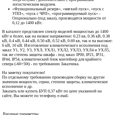
логистическим модулем.
«Функциональный резерв«, «мягкий пуск«, «пуск с
УПП«, «пуск с ЧРП«, «программируемый пуск« -
Опционально (под заказ), производятся мощности от
0,12 до 1400 кВт.
В каталоге представлен спектр моделей мощностью до 1400
кВт и более, как на низкое напряжение: 0.23 кв, 0.36 кВ, 0.38
кВ, 0.4 кВ, 0.44 кВ, 0.50 кВ, 0.52 кВ, 0.69 кв, так и на высокое:
6 кВ, 10 кВ. Изготовление климатического исполнения под
заказ: У1, У2, У3, УХЛ, УХЛ1, УХЛ2, УХЛ3, УХЛ4 и УХЛ5,
так же степень защиты шкафа - под заказ: IP00, IP21, IP31,
IP44, IP54, климатический блок контейнер для крайнего
севера (-60+50t) - по требованию Заказчика.
На заметку покупателю!
По отдельному требованию производим сборку на другие
значения мощности, серии, степени защиты, климатическое
исполнение и др.
Заказать или купить БУП 0,37 кВт по цене указанной на
сайте, Вы можете по телефону, e-mail.
Входные параметры