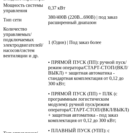
Мощность системы
0,37 кВт
управления
380/400В (220В...690В) | под заказ
Тип сети
расширенный диапазон
Количество
управляемых/
подключаемых
1 (Один) | Под заказ более
электродвигателей/
насосов/систем
вентиляции и др.
• ПРЯМОЙ ПУСК (ПП): ручной пуск/
режим оператора/СТАРТ-СТОП/(ВКЛ/
ВЫКЛ) + защитная автоматика -
стандартная комплектация от 0,12 до
300 кВт;
• ПРЯМОЙ ПУСК (ПП) + ПЛК (с
программным логистическим
модулем): ручной пуск/режим
оператора/СТАРТ-СТОП/(ВКЛ/ВЫКЛ)
+ защитная автоматика - под заказ
комплектация от 0,12 до 300 кВт;
• ПЛАВНЫЙ ПУСК (УПП): с