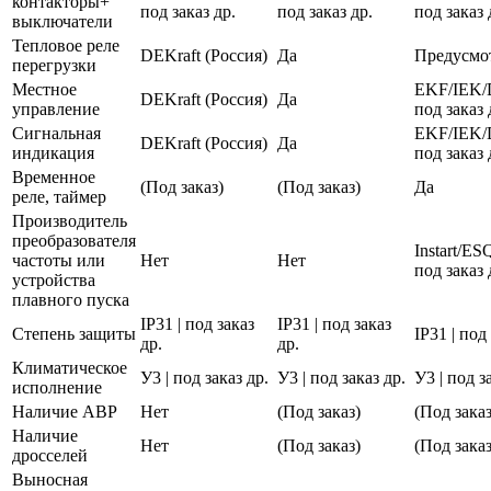
контакторы+
под заказ др.
под заказ др.
под заказ 
выключатели
Тепловое реле
DEKraft (Россия)
Да
Предусмо
перегрузки
Местное
EKF/IEK/
DEKraft (Россия)
Да
управление
под заказ 
Сигнальная
EKF/IEK/
DEKraft (Россия)
Да
индикация
под заказ 
Временное
(Под заказ)
(Под заказ)
Да
реле, таймер
Производитель
преобразователя
Instart/E
частоты или
Нет
Нет
под заказ 
устройства
плавного пуска
IP31 | под заказ
IP31 | под заказ
Степень защиты
IP31 | под
др.
др.
Климатическое
У3 | под заказ др.
У3 | под заказ др.
У3 | под з
исполнение
Наличие АВР
Нет
(Под заказ)
(Под заказ
Наличие
Нет
(Под заказ)
(Под заказ
дросселей
Выносная