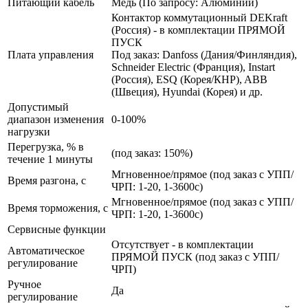
Питающий кабель
Медь (По запросу: Алюминий)
Контактор коммутационный DEKraft
(Россия) - в комплектации ПРЯМОЙ
ПУСК
Плата управления
Под заказ: Danfoss (Дания/Финляндия),
Schneider Electric (Франция), Instart
(Россия), ESQ (Корея/КНР), ABB
(Швеция), Hyundai (Корея) и др.
Допустимый
диапазон изменения
0-100%
нагрузки
Перегрузка, % в
(под заказ: 150%)
течение 1 минуты
Мгновенное/прямое (под заказ с УПП/
Время разгона, с
ЧРП: 1-20, 1-3600с)
Мгновенное/прямое (под заказ с УПП/
Время торможения, с
ЧРП: 1-20, 1-3600с)
Сервисные функции
Отсутствует - в комплектации
Автоматическое
ПРЯМОЙ ПУСК (под заказ с УПП/
регулирование
ЧРП)
Ручное
Да
регулирование