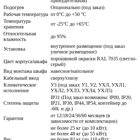
принудительная)
Подогрев
Опционально (под заказ)
Рабочая температура
от 0°C до +50 °C
Температура
от -25°C до +65°C
хранения
Относительная
до 95%
влажность
внутреннее размещение (под заказ
Установка
уличное размещение)
порошковой окраски RAL 7035 (светло-
Цвет корпуса/шкафа
серый)
Вид монтажа шкафа
навесное/напольное
Кабельный ввод
сверху/снизу
Климатическое
У3 (под заказ: У1, У2, УХЛ, УХЛ1,
исполнение
УХЛ2, УХЛ3, УХЛ4, УХЛ5)
IP31 (Под заказ возможны: IP00, IP20,
Степень защиты
IP21, IP30, IP44, IP54, контейнер до
-60t. и др.)
от 12/18/24/36/60 месяцев (в
Гарантия
зависимости от комплектации)
не более 25 кг (до 10 кВт);
не более 48 кг (до 55 кВт);
Вес
не более 92 кг (до 110 кВт);