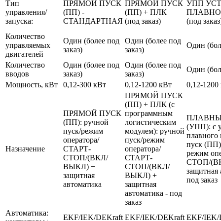
Тип
ПРЯМОЙ ПУСК
ПРЯМОЙ ПУСК
УПП УС
управления/
(ПП) -
(ПП) + ПЛК
ПЛАВНО
запуска:
СТАНДАРТНАЯ
(под заказ)
(под заказ
Количество
Один (более под
Один (более под
управляемых
Один (бол
заказ)
заказ)
двигателей
Количество
Один (более под
Один (более под
Один (бол
вводов
заказ)
заказ)
Мощность, кВт
0,12-300 кВт
0,12-1200 кВт
0,12-1200
ПРЯМОЙ ПУСК
(ПП) + ПЛК (с
ПРЯМОЙ ПУСК
программным
ПЛАВНЫ
(ПП): ручной
логистическим
(УПП): с 
пуск/режим
модулем): ручной
плавного 
оператора/
пуск/режим
пуск (ПП)
Назначение
СТАРТ-
оператора/
режим оп
СТОП/(ВКЛ/
СТАРТ-
СТОП/(В
ВЫКЛ) +
СТОП/(ВКЛ/
защитная 
защитная
ВЫКЛ) +
под заказ
автоматика
защитная
автоматика - под
заказ
Автоматика:
EKF/IEK/DEKraft
EKF/IEK/DEKraft
EKF/IEK/