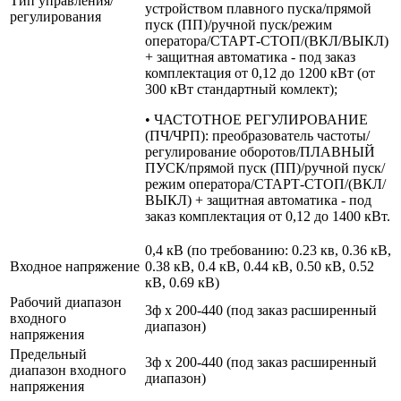
Тип управления/
устройством плавного пуска/прямой
регулирования
пуск (ПП)/ручной пуск/режим
оператора/СТАРТ-СТОП/(ВКЛ/ВЫКЛ)
+ защитная автоматика - под заказ
комплектация от 0,12 до 1200 кВт (от
300 кВт стандартный комлект);
• ЧАСТОТНОЕ РЕГУЛИРОВАНИЕ
(ПЧ/ЧРП): преобразователь частоты/
регулирование оборотов/ПЛАВНЫЙ
ПУСК/прямой пуск (ПП)/ручной пуск/
режим оператора/СТАРТ-СТОП/(ВКЛ/
ВЫКЛ) + защитная автоматика - под
заказ комплектация от 0,12 до 1400 кВт.
0,4 кВ (по требованию: 0.23 кв, 0.36 кВ,
Входное напряжение
0.38 кВ, 0.4 кВ, 0.44 кВ, 0.50 кВ, 0.52
кВ, 0.69 кВ)
Рабочий диапазон
3ф х 200-440 (под заказ расширенный
входного
диапазон)
напряжения
Предельный
3ф х 200-440 (под заказ расширенный
диапазон входного
диапазон)
напряжения