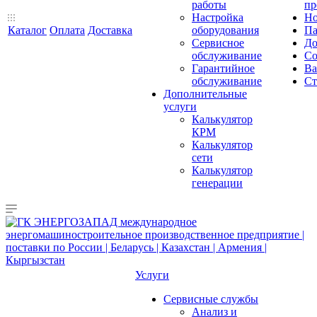
работы
пр
Настройка
Но
Каталог
Оплата
Доставка
оборудования
Па
Сервисное
До
обслуживание
Со
Гарантийное
Ва
обслуживание
Ст
Дополнительные
услуги
Калькулятор
КРМ
Калькулятор
сети
Калькулятор
генерации
Услуги
Сервисные службы
Анализ и