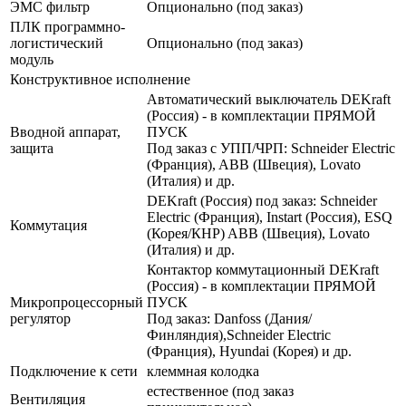
ЭМС фильтр
Опционально (под заказ)
ПЛК программно-
логистический
Опционально (под заказ)
модуль
Конструктивное исполнение
Автоматический выключатель DEKraft
(Россия) - в комплектации ПРЯМОЙ
Вводной аппарат,
ПУСК
защита
Под заказ с УПП/ЧРП: Schneider Electric
(Франция), ABB (Швеция), Lovato
(Италия) и др.
DEKraft (Россия) под заказ: Schneider
Electric (Франция), Instart (Россия), ESQ
Коммутация
(Корея/КНР) ABB (Швеция), Lovato
(Италия) и др.
Контактор коммутационный DEKraft
(Россия) - в комплектации ПРЯМОЙ
Микропроцессорный
ПУСК
регулятор
Под заказ: Danfoss (Дания/
Финляндия),Schneider Electric
(Франция), Hyundai (Корея) и др.
Подключение к сети
клеммная колодка
естественное (под заказ
Вентиляция