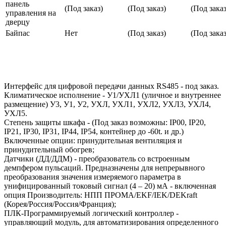
панель
(Под заказ)
(Под заказ)
(Под заказ
управления на
дверцу
Байпас
Нет
(Под заказ)
(Под заказ
Интерфейс для цифровой передачи данных RS485 - под заказ.
Климатическое исполнение - У1/УХЛ1 (уличное и внутреннее
размещение) У3, У1, У2, УХЛ, УХЛ1, УХЛ2, УХЛ3, УХЛ4,
УХЛ5.
Степень защиты шкафа - (Под заказ возможны: IP00, IP20,
IP21, IP30, IP31, IP44, IP54, контейнер до -60t. и др.)
Включенные опции: принудительная вентиляция и
принудительный обогрев;
Датчики (ДД/ДДМ) - преобразователь со встроенным
демпфером пульсаций. Предназначены для непрерывного
преобразования значения измеряемого параметра в
унифицированный токовый сигнал (4 – 20) мА - включенная
опция Производитель: НПП ПРОМА/EKF/IEK/DEKraft
(Корея/Россия/Россия/Франция);
ПЛК-Программируемый логический контроллер -
управляющий модуль, для автоматизирования определенного