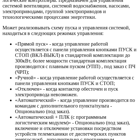
логические контроллеры. Предназначен для управления
системой вентиляции, системой водоснабжения, насосами,
электроприводами, группой электроприводов и
технологическими процессами энергетики.
Может реализовывать схему пуска и управления системой,
находиться в следующих режимах управления:
«Прямой пуск» - когда управление работой
осуществляется с панели управления кнопками ПУСК и
СТОП (ВКЛ-ВЫКЛ) в стандартной комплектации до
300кВт, более мощности стандартная комплектация
производится с плавным пуском (УПП) , под заказ с ПЧ
(ЧРП);
«Ручной» - когда управление работой осуществляется с
панели управления кнопками ПУСК и СТОП;
«Отключен» - когда контактор обесточен и пуск
электропривода невозможен.
«Автоматический» - когда управление производится по
командам с дополнительного пункта/пульта -
Опционально (под заказ).
«Автоматический + ПЛК (с программным
логистическим модулем)» - Опционально (под заказ),
включение и отключение установки посредством
устройств телемеханики от диспетчерских пунктов
энергослужб , дополнительно с программным