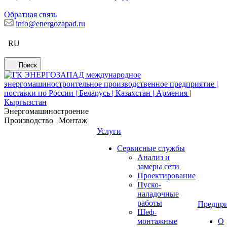
Обратная связь
info@energozapad.ru
RU
Поиск
Энергомашиностроение
Производство | Монтаж
Услуги
Сервисные службы
Анализ и
замеры сети
Проектирование
Пуско-
наладочные
работы
Предпри
Шеф-
монтажные
О