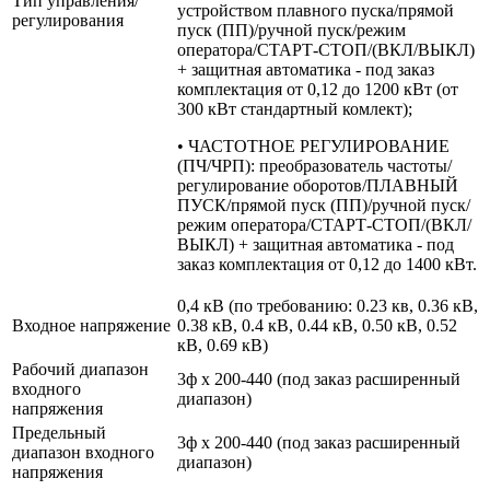
Тип управления/
устройством плавного пуска/прямой
регулирования
пуск (ПП)/ручной пуск/режим
оператора/СТАРТ-СТОП/(ВКЛ/ВЫКЛ)
+ защитная автоматика - под заказ
комплектация от 0,12 до 1200 кВт (от
300 кВт стандартный комлект);
• ЧАСТОТНОЕ РЕГУЛИРОВАНИЕ
(ПЧ/ЧРП): преобразователь частоты/
регулирование оборотов/ПЛАВНЫЙ
ПУСК/прямой пуск (ПП)/ручной пуск/
режим оператора/СТАРТ-СТОП/(ВКЛ/
ВЫКЛ) + защитная автоматика - под
заказ комплектация от 0,12 до 1400 кВт.
0,4 кВ (по требованию: 0.23 кв, 0.36 кВ,
Входное напряжение
0.38 кВ, 0.4 кВ, 0.44 кВ, 0.50 кВ, 0.52
кВ, 0.69 кВ)
Рабочий диапазон
3ф х 200-440 (под заказ расширенный
входного
диапазон)
напряжения
Предельный
3ф х 200-440 (под заказ расширенный
диапазон входного
диапазон)
напряжения