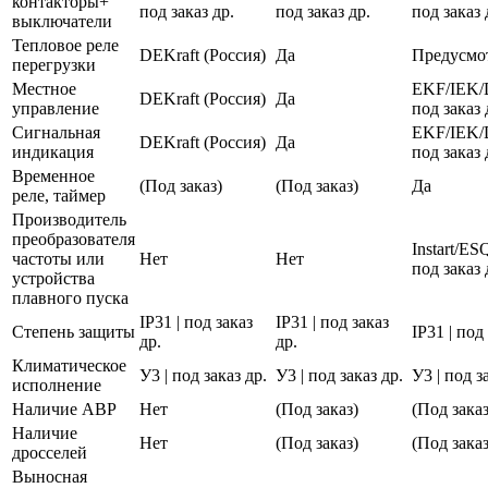
контакторы+
под заказ др.
под заказ др.
под заказ 
выключатели
Тепловое реле
DEKraft (Россия)
Да
Предусмо
перегрузки
Местное
EKF/IEK/
DEKraft (Россия)
Да
управление
под заказ 
Сигнальная
EKF/IEK/
DEKraft (Россия)
Да
индикация
под заказ 
Временное
(Под заказ)
(Под заказ)
Да
реле, таймер
Производитель
преобразователя
Instart/E
частоты или
Нет
Нет
под заказ 
устройства
плавного пуска
IP31 | под заказ
IP31 | под заказ
Степень защиты
IP31 | под
др.
др.
Климатическое
У3 | под заказ др.
У3 | под заказ др.
У3 | под з
исполнение
Наличие АВР
Нет
(Под заказ)
(Под заказ
Наличие
Нет
(Под заказ)
(Под заказ
дросселей
Выносная