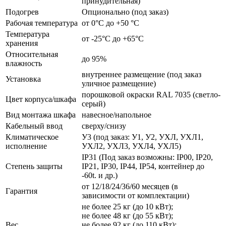
принудительная)
Подогрев
Опционально (под заказ)
Рабочая температура
от 0°C до +50 °C
Температура
от -25°C до +65°C
хранения
Относительная
до 95%
влажность
внутреннее размещение (под заказ
Установка
уличное размещение)
порошковой окраски RAL 7035 (светло-
Цвет корпуса/шкафа
серый)
Вид монтажа шкафа
навесное/напольное
Кабельный ввод
сверху/снизу
Климатическое
У3 (под заказ: У1, У2, УХЛ, УХЛ1,
исполнение
УХЛ2, УХЛ3, УХЛ4, УХЛ5)
IP31 (Под заказ возможны: IP00, IP20,
Степень защиты
IP21, IP30, IP44, IP54, контейнер до
-60t. и др.)
от 12/18/24/36/60 месяцев (в
Гарантия
зависимости от комплектации)
не более 25 кг (до 10 кВт);
не более 48 кг (до 55 кВт);
Вес
не более 92 кг (до 110 кВт);