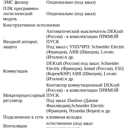
ЭМС фильтр
Опционально (под заказ)
ПЛК программно-
логистический
Опционально (под заказ)
модуль
Конструктивное исполнение
Автоматический выключатель DEKraft
(Россия) - в комплектации ПРЯМОЙ
Вводной аппарат,
ПУСК
защита
Под заказ с УПП/ЧРП: Schneider Electric
(Франция), ABB (Швеция), Lovato
(Италия) и др.
DEKraft (Россия) под заказ: Schneider
Electric (Франция), Instart (Россия), ESQ
Коммутация
(Корея/КНР) ABB (Швеция), Lovato
(Италия) и др.
Контактор коммутационный DEKraft
(Россия) - в комплектации ПРЯМОЙ
Микропроцессорный
ПУСК
регулятор
Под заказ: Danfoss (Дания/
Финляндия),Schneider Electric
(Франция), Hyundai (Корея) и др.
Подключение к сети
клеммная колодка
естественное (под заказ
Вентиляция