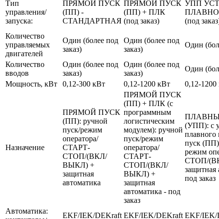
Тип
ПРЯМОЙ ПУСК
ПРЯМОЙ ПУСК
УПП УС
управления/
(ПП) -
(ПП) + ПЛК
ПЛАВНО
запуска:
СТАНДАРТНАЯ
(под заказ)
(под заказ
Количество
Один (более под
Один (более под
управляемых
Один (бол
заказ)
заказ)
двигателей
Количество
Один (более под
Один (более под
Один (бол
вводов
заказ)
заказ)
Мощность, кВт
0,12-300 кВт
0,12-1200 кВт
0,12-1200
ПРЯМОЙ ПУСК
(ПП) + ПЛК (с
ПРЯМОЙ ПУСК
программным
ПЛАВНЫ
(ПП): ручной
логистическим
(УПП): с 
пуск/режим
модулем): ручной
плавного 
оператора/
пуск/режим
пуск (ПП)
Назначение
СТАРТ-
оператора/
режим оп
СТОП/(ВКЛ/
СТАРТ-
СТОП/(В
ВЫКЛ) +
СТОП/(ВКЛ/
защитная 
защитная
ВЫКЛ) +
под заказ
автоматика
защитная
автоматика - под
заказ
Автоматика:
EKF/IEK/DEKraft
EKF/IEK/DEKraft
EKF/IEK/