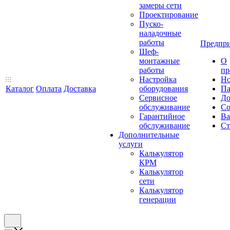
замеры сети
Проектирование
Пуско-
наладочные
работы
Предпри
Шеф-
монтажные
О
работы
пр
Настройка
Но
Каталог
Оплата
Доставка
оборудования
Па
Сервисное
До
обслуживание
Со
Гарантийное
Ва
обслуживание
Ст
Дополнительные
услуги
Калькулятор
КРМ
Калькулятор
сети
Калькулятор
генерации