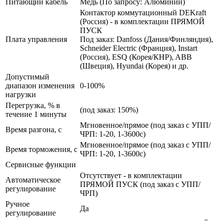
Питающий кабель
Медь (По запросу: Алюминий)
Контактор коммутационный DEKraft
(Россия) - в комплектации ПРЯМОЙ
ПУСК
Плата управления
Под заказ: Danfoss (Дания/Финляндия),
Schneider Electric (Франция), Instart
(Россия), ESQ (Корея/КНР), ABB
(Швеция), Hyundai (Корея) и др.
Допустимый
диапазон изменения
0-100%
нагрузки
Перегрузка, % в
(под заказ: 150%)
течение 1 минуты
Мгновенное/прямое (под заказ с УПП/
Время разгона, с
ЧРП: 1-20, 1-3600с)
Мгновенное/прямое (под заказ с УПП/
Время торможения, с
ЧРП: 1-20, 1-3600с)
Сервисные функции
Отсутствует - в комплектации
Автоматическое
ПРЯМОЙ ПУСК (под заказ с УПП/
регулирование
ЧРП)
Ручное
Да
регулирование