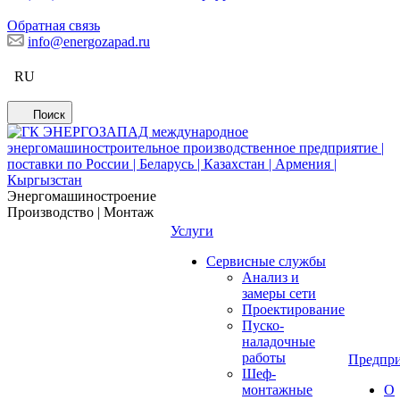
Обратная связь
info@energozapad.ru
RU
Поиск
Энергомашиностроение
Производство | Монтаж
Услуги
Сервисные службы
Анализ и
замеры сети
Проектирование
Пуско-
наладочные
работы
Предпри
Шеф-
монтажные
О