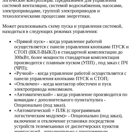
логические контроллеры. Предназначен для управления
системой вентиляции, системой водоснабжения, насосами,
электроприводами, группой электроприводов и
технологическими процессами энергетики.
Может реализовывать схему пуска и управления системой,
находиться в следующих режимах управления:
«Прямой пуск» - когда управление работой
осуществляется с панели управления кнопками ПУСК и
СТОП (ВКЛ-ВЫКЛ) в стандартной комплектации до
300кВт, более мощности стандартная комплектация
производится с плавным пуском (УПП) , под заказ с ПЧ
(ЧРП);
«Ручной» - когда управление работой осуществляется с
панели управления кнопками ПУСК и СТОП;
«Отключен» - когда контактор обесточен и пуск
электропривода невозможен.
«Автоматический» - когда управление производится по
командам с дополнительного пункта/пульта -
Опционально (под заказ).
«Автоматический + ПЛК (с программным
логистическим модулем)» - Опционально (под заказ),
включение и отключение установки посредством
устройств телемеханики от диспетчерских пунктов
энергослужб , дополнительно с программным