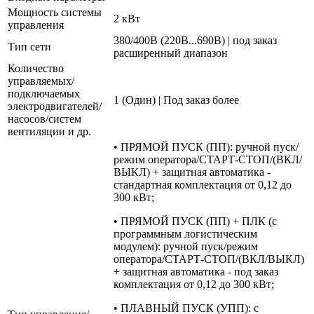
Мощность системы
2 кВт
управления
380/400В (220В...690В) | под заказ
Тип сети
расширенный диапазон
Количество
управляемых/
подключаемых
1 (Один) | Под заказ более
электродвигателей/
насосов/систем
вентиляции и др.
• ПРЯМОЙ ПУСК (ПП): ручной пуск/
режим оператора/СТАРТ-СТОП/(ВКЛ/
ВЫКЛ) + защитная автоматика -
стандартная комплектация от 0,12 до
300 кВт;
• ПРЯМОЙ ПУСК (ПП) + ПЛК (с
программным логистическим
модулем): ручной пуск/режим
оператора/СТАРТ-СТОП/(ВКЛ/ВЫКЛ)
+ защитная автоматика - под заказ
комплектация от 0,12 до 300 кВт;
• ПЛАВНЫЙ ПУСК (УПП): с