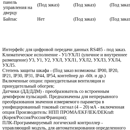
панель
(Под заказ)
(Под заказ)
(Под заказ
управления на
дверцу
Байпас
Нет
(Под заказ)
(Под заказ
Интерфейс для цифровой передачи данных RS485 - под заказ.
Климатическое исполнение - У1/УХЛ1 (уличное и внутреннее
размещение) У3, У1, У2, УХЛ, УХЛ1, УХЛ2, УХЛ3, УХЛ4,
УХЛ5.
Степень защиты шкафа - (Под заказ возможны: IP00, IP20,
IP21, IP30, IP31, IP44, IP54, контейнер до -60t. и др.)
Включенные опции: принудительная вентиляция и
принудительный обогрев;
Датчики (ДД/ДДМ) - преобразователь со встроенным
демпфером пульсаций. Предназначены для непрерывного
преобразования значения измеряемого параметра в
унифицированный токовый сигнал (4 – 20) мА - включенная
опция Производитель: НПП ПРОМА/EKF/IEK/DEKraft
(Корея/Россия/Россия/Франция);
ПЛК-Программируемый логический контроллер -
управляющий модуль, для автоматизирования определенного