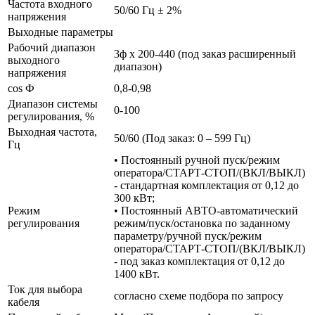
Частота входного
50/60 Гц ± 2%
напряжения
Выходные параметры
Рабочий диапазон
3ф х 200-440 (под заказ расширенный
выходного
диапазон)
напряжения
cos Ф
0,8-0,98
Диапазон системы
0-100
регулирования, %
Выходная частота,
50/60 (Под заказ: 0 – 599 Гц)
Гц
• Постоянный ручной пуск/режим
оператора/СТАРТ-СТОП/(ВКЛ/ВЫКЛ)
- стандартная комплектация от 0,12 до
300 кВт;
Режим
• Постоянный АВТО-автоматический
регулирования
режим/пуск/остановка по заданному
параметру/ручной пуск/режим
оператора/СТАРТ-СТОП/(ВКЛ/ВЫКЛ)
- под заказ комплектация от 0,12 до
1400 кВт.
Ток для выбора
согласно схеме подбора по запросу
кабеля