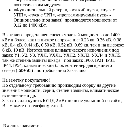
логистическим модулем.
«Функциональный резерв«, «мягкий пуск«, «пуск с
УПП«, «пуск с ЧРП«, «программируемый пуск« -
Опционально (под заказ), производятся мощности от
0,12 до 1400 кВт.
В каталоге представлен спектр моделей мощностью до 1400
кВт и более, как на низкое напряжение: 0.23 кв, 0.36 кВ, 0.38
кВ, 0.4 кВ, 0.44 кВ, 0.50 кВ, 0.52 кВ, 0.69 кв, так и на высокое:
6 кВ, 10 кВ. Изготовление климатического исполнения под
заказ: У1, У2, У3, УХЛ, УХЛ1, УХЛ2, УХЛ3, УХЛ4 и УХЛ5,
так же степень защиты шкафа - под заказ: IP00, IP21, IP31,
IP44, IP54, климатический блок контейнер для крайнего
севера (-60+50t) - по требованию Заказчика.
На заметку покупателю!
По отдельному требованию производим сборку на другие
значения мощности, серии, степени защиты, климатическое
исполнение и др.
Заказать или купить БУПД 2 кВт по цене указанной на сайте,
Вы можете по телефону, e-mail.
Входные параметры