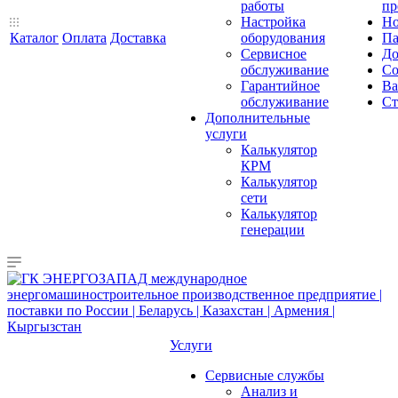
работы
пр
Настройка
Но
Каталог
Оплата
Доставка
оборудования
Па
Сервисное
До
обслуживание
Со
Гарантийное
Ва
обслуживание
Ст
Дополнительные
услуги
Калькулятор
КРМ
Калькулятор
сети
Калькулятор
генерации
Услуги
Сервисные службы
Анализ и