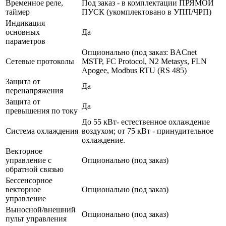
Временное реле,
Под заказ - в комплектации ПРЯМОЙ
таймер
ПУСК (укомплектовано в УПП/ЧРП)
Индикация
основных
Да
параметров
Опционально (под заказ: BACnet
Сетевые протоколы
MSTP, FC Protocol, N2 Metasys, FLN
Apogee, Modbus RTU (RS 485)
Защита от
Да
перенапряжения
Защита от
Да
превышения по току
До 55 кВт- естественное охлаждение
Система охлаждения
воздухом; от 75 кВт - принудительное
охлаждение.
Векторное
управление с
Опционально (под заказ)
обратной связью
Бессенсорное
векторное
Опционально (под заказ)
управление
Выносной/внешний
Опционально (под заказ)
пульт управления