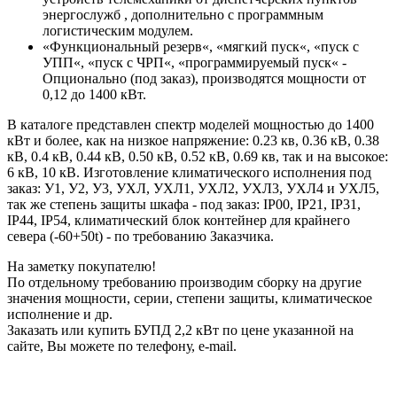
энергослужб , дополнительно с программным
логистическим модулем.
«Функциональный резерв«, «мягкий пуск«, «пуск с
УПП«, «пуск с ЧРП«, «программируемый пуск« -
Опционально (под заказ), производятся мощности от
0,12 до 1400 кВт.
В каталоге представлен спектр моделей мощностью до 1400
кВт и более, как на низкое напряжение: 0.23 кв, 0.36 кВ, 0.38
кВ, 0.4 кВ, 0.44 кВ, 0.50 кВ, 0.52 кВ, 0.69 кв, так и на высокое:
6 кВ, 10 кВ. Изготовление климатического исполнения под
заказ: У1, У2, У3, УХЛ, УХЛ1, УХЛ2, УХЛ3, УХЛ4 и УХЛ5,
так же степень защиты шкафа - под заказ: IP00, IP21, IP31,
IP44, IP54, климатический блок контейнер для крайнего
севера (-60+50t) - по требованию Заказчика.
На заметку покупателю!
По отдельному требованию производим сборку на другие
значения мощности, серии, степени защиты, климатическое
исполнение и др.
Заказать или купить БУПД 2,2 кВт по цене указанной на
сайте, Вы можете по телефону, e-mail.