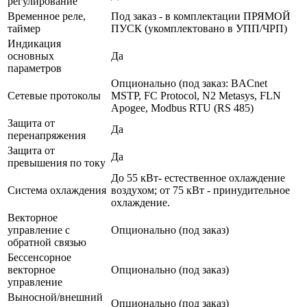
регулирование
Временное реле,
Под заказ - в комплектации ПРЯМОЙ
таймер
ПУСК (укомплектовано в УПП/ЧРП)
Индикация
основных
Да
параметров
Опционально (под заказ: BACnet
Сетевые протоколы
MSTP, FC Protocol, N2 Metasys, FLN
Apogee, Modbus RTU (RS 485)
Защита от
Да
перенапряжения
Защита от
Да
превышения по току
До 55 кВт- естественное охлаждение
Система охлаждения
воздухом; от 75 кВт - принудительное
охлаждение.
Векторное
управление с
Опционально (под заказ)
обратной связью
Бессенсорное
векторное
Опционально (под заказ)
управление
Выносной/внешний
Опционально (под заказ)