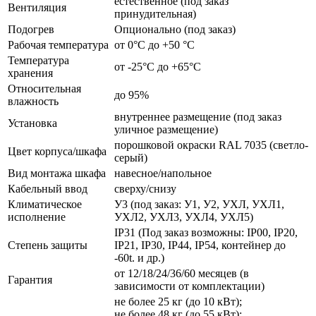
естественное (под заказ
Вентиляция
принудительная)
Подогрев
Опционально (под заказ)
Рабочая температура
от 0°C до +50 °C
Температура
от -25°C до +65°C
хранения
Относительная
до 95%
влажность
внутреннее размещение (под заказ
Установка
уличное размещение)
порошковой окраски RAL 7035 (светло-
Цвет корпуса/шкафа
серый)
Вид монтажа шкафа
навесное/напольное
Кабельный ввод
сверху/снизу
Климатическое
У3 (под заказ: У1, У2, УХЛ, УХЛ1,
исполнение
УХЛ2, УХЛ3, УХЛ4, УХЛ5)
IP31 (Под заказ возможны: IP00, IP20,
Степень защиты
IP21, IP30, IP44, IP54, контейнер до
-60t. и др.)
от 12/18/24/36/60 месяцев (в
Гарантия
зависимости от комплектации)
не более 25 кг (до 10 кВт);
не более 48 кг (до 55 кВт);