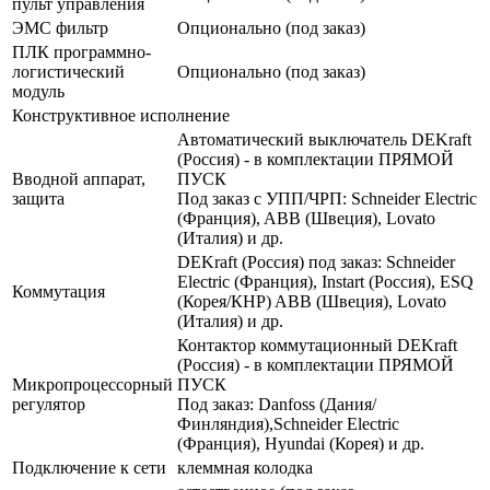
пульт управления
ЭМС фильтр
Опционально (под заказ)
ПЛК программно-
логистический
Опционально (под заказ)
модуль
Конструктивное исполнение
Автоматический выключатель DEKraft
(Россия) - в комплектации ПРЯМОЙ
Вводной аппарат,
ПУСК
защита
Под заказ с УПП/ЧРП: Schneider Electric
(Франция), ABB (Швеция), Lovato
(Италия) и др.
DEKraft (Россия) под заказ: Schneider
Electric (Франция), Instart (Россия), ESQ
Коммутация
(Корея/КНР) ABB (Швеция), Lovato
(Италия) и др.
Контактор коммутационный DEKraft
(Россия) - в комплектации ПРЯМОЙ
Микропроцессорный
ПУСК
регулятор
Под заказ: Danfoss (Дания/
Финляндия),Schneider Electric
(Франция), Hyundai (Корея) и др.
Подключение к сети
клеммная колодка