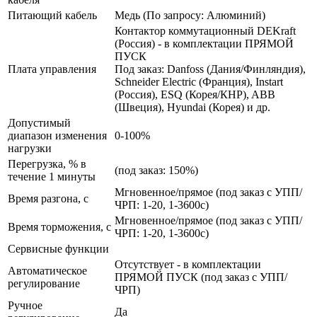
Питающий кабель
Медь (По запросу: Алюминий)
Контактор коммутационный DEKraft
(Россия) - в комплектации ПРЯМОЙ
ПУСК
Плата управления
Под заказ: Danfoss (Дания/Финляндия),
Schneider Electric (Франция), Instart
(Россия), ESQ (Корея/КНР), ABB
(Швеция), Hyundai (Корея) и др.
Допустимый
диапазон изменения
0-100%
нагрузки
Перегрузка, % в
(под заказ: 150%)
течение 1 минуты
Мгновенное/прямое (под заказ с УПП/
Время разгона, с
ЧРП: 1-20, 1-3600с)
Мгновенное/прямое (под заказ с УПП/
Время торможения, с
ЧРП: 1-20, 1-3600с)
Сервисные функции
Отсутствует - в комплектации
Автоматическое
ПРЯМОЙ ПУСК (под заказ с УПП/
регулирование
ЧРП)
Ручное
Да