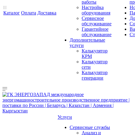
работы
пр
Настройка
Но
Каталог
Оплата
Доставка
оборудования
Па
Сервисное
До
обслуживание
Со
Гарантийное
Ва
обслуживание
Ст
Дополнительные
услуги
Калькулятор
КРМ
Калькулятор
сети
Калькулятор
генерации
Услуги
Сервисные службы
Анализ и