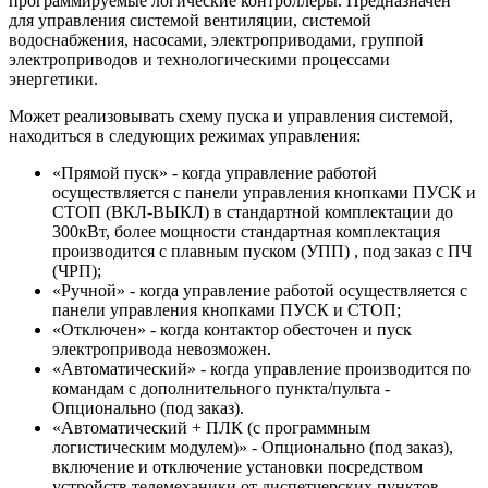
программируемые логические контроллеры. Предназначен
для управления системой вентиляции, системой
водоснабжения, насосами, электроприводами, группой
электроприводов и технологическими процессами
энергетики.
Может реализовывать схему пуска и управления системой,
находиться в следующих режимах управления:
«Прямой пуск» - когда управление работой
осуществляется с панели управления кнопками ПУСК и
СТОП (ВКЛ-ВЫКЛ) в стандартной комплектации до
300кВт, более мощности стандартная комплектация
производится с плавным пуском (УПП) , под заказ с ПЧ
(ЧРП);
«Ручной» - когда управление работой осуществляется с
панели управления кнопками ПУСК и СТОП;
«Отключен» - когда контактор обесточен и пуск
электропривода невозможен.
«Автоматический» - когда управление производится по
командам с дополнительного пункта/пульта -
Опционально (под заказ).
«Автоматический + ПЛК (с программным
логистическим модулем)» - Опционально (под заказ),
включение и отключение установки посредством
устройств телемеханики от диспетчерских пунктов