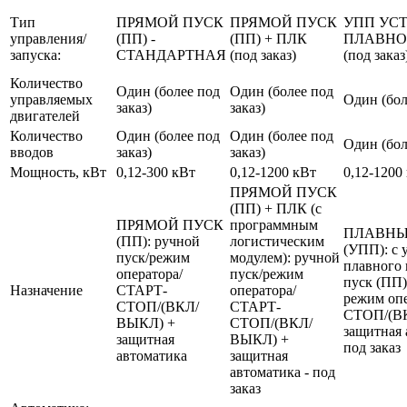
Тип
ПРЯМОЙ ПУСК
ПРЯМОЙ ПУСК
УПП УС
управления/
(ПП) -
(ПП) + ПЛК
ПЛАВНО
запуска:
СТАНДАРТНАЯ
(под заказ)
(под заказ
Количество
Один (более под
Один (более под
управляемых
Один (бол
заказ)
заказ)
двигателей
Количество
Один (более под
Один (более под
Один (бол
вводов
заказ)
заказ)
Мощность, кВт
0,12-300 кВт
0,12-1200 кВт
0,12-1200
ПРЯМОЙ ПУСК
(ПП) + ПЛК (с
ПРЯМОЙ ПУСК
программным
ПЛАВНЫ
(ПП): ручной
логистическим
(УПП): с 
пуск/режим
модулем): ручной
плавного 
оператора/
пуск/режим
пуск (ПП)
Назначение
СТАРТ-
оператора/
режим оп
СТОП/(ВКЛ/
СТАРТ-
СТОП/(В
ВЫКЛ) +
СТОП/(ВКЛ/
защитная 
защитная
ВЫКЛ) +
под заказ
автоматика
защитная
автоматика - под
заказ