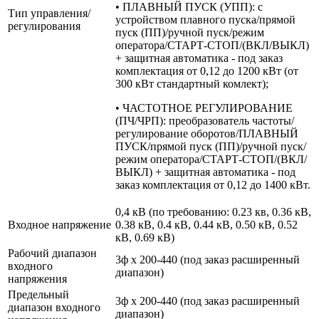
• ПЛАВНЫЙ ПУСК (УПП): с
Тип управления/
устройством плавного пуска/прямой
регулирования
пуск (ПП)/ручной пуск/режим
оператора/СТАРТ-СТОП/(ВКЛ/ВЫКЛ)
+ защитная автоматика - под заказ
комплектация от 0,12 до 1200 кВт (от
300 кВт стандартный комлект);
• ЧАСТОТНОЕ РЕГУЛИРОВАНИЕ
(ПЧ/ЧРП): преобразователь частоты/
регулирование оборотов/ПЛАВНЫЙ
ПУСК/прямой пуск (ПП)/ручной пуск/
режим оператора/СТАРТ-СТОП/(ВКЛ/
ВЫКЛ) + защитная автоматика - под
заказ комплектация от 0,12 до 1400 кВт.
0,4 кВ (по требованию: 0.23 кв, 0.36 кВ,
Входное напряжение
0.38 кВ, 0.4 кВ, 0.44 кВ, 0.50 кВ, 0.52
кВ, 0.69 кВ)
Рабочий диапазон
3ф х 200-440 (под заказ расширенный
входного
диапазон)
напряжения
Предельный
3ф х 200-440 (под заказ расширенный
диапазон входного
диапазон)