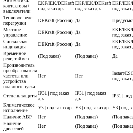
Автоматика:
EKF/IEK/DEKraft
EKF/IEK/DEKraft
EKF/IEK/
контакторы+
под заказ др.
под заказ др.
под заказ 
выключатели
Тепловое реле
DEKraft (Россия)
Да
Предусмо
перегрузки
Местное
EKF/IEK/
DEKraft (Россия)
Да
управление
под заказ 
Сигнальная
EKF/IEK/
DEKraft (Россия)
Да
индикация
под заказ 
Временное
(Под заказ)
(Под заказ)
Да
реле, таймер
Производитель
преобразователя
Instart/E
частоты или
Нет
Нет
под заказ 
устройства
плавного пуска
IP31 | под заказ
IP31 | под заказ
Степень защиты
IP31 | под
др.
др.
Климатическое
У3 | под заказ др.
У3 | под заказ др.
У3 | под з
исполнение
Наличие АВР
Нет
(Под заказ)
(Под заказ
Наличие
Нет
(Под заказ)
(Под заказ
дросселей