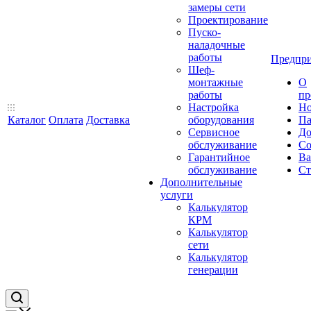
замеры сети
Проектирование
Пуско-
наладочные
работы
Предпри
Шеф-
монтажные
О
работы
пр
Настройка
Но
Каталог
Оплата
Доставка
оборудования
Па
Сервисное
До
обслуживание
Со
Гарантийное
Ва
обслуживание
Ст
Дополнительные
услуги
Калькулятор
КРМ
Калькулятор
сети
Калькулятор
генерации