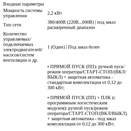
Входные параметры
Мощность системы
2,2 кВт
управления
380/400В (220В...690В) | под заказ
Тип сети
расширенный диапазон
Количество
управляемых/
подключаемых
1 (Один) | Под заказ более
электродвигателей/
насосов/систем
вентиляции и др.
• ПРЯМОЙ ПУСК (ПП): ручной пуск/
режим оператора/СТАРТ-СТОП/(ВКЛ/
ВЫКЛ) + защитная автоматика -
стандартная комплектация от 0,12 до
300 кВт;
• ПРЯМОЙ ПУСК (ПП) + ПЛК (с
программным логистическим
модулем): ручной пуск/режим
оператора/СТАРТ-СТОП/(ВКЛ/ВЫКЛ)
+ защитная автоматика - под заказ
комплектация от 0,12 до 300 кВт;