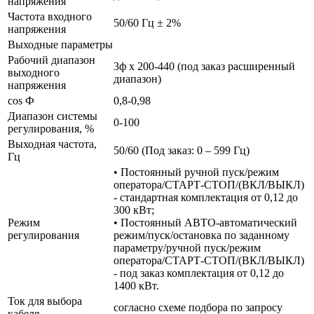
напряжения
Частота входного
50/60 Гц ± 2%
напряжения
Выходные параметры
Рабочий диапазон
3ф х 200-440 (под заказ расширенный
выходного
диапазон)
напряжения
cos Ф
0,8-0,98
Диапазон системы
0-100
регулирования, %
Выходная частота,
50/60 (Под заказ: 0 – 599 Гц)
Гц
• Постоянный ручной пуск/режим
оператора/СТАРТ-СТОП/(ВКЛ/ВЫКЛ)
- стандартная комплектация от 0,12 до
300 кВт;
Режим
• Постоянный АВТО-автоматический
регулирования
режим/пуск/остановка по заданному
параметру/ручной пуск/режим
оператора/СТАРТ-СТОП/(ВКЛ/ВЫКЛ)
- под заказ комплектация от 0,12 до
1400 кВт.
Ток для выбора
согласно схеме подбора по запросу
кабеля