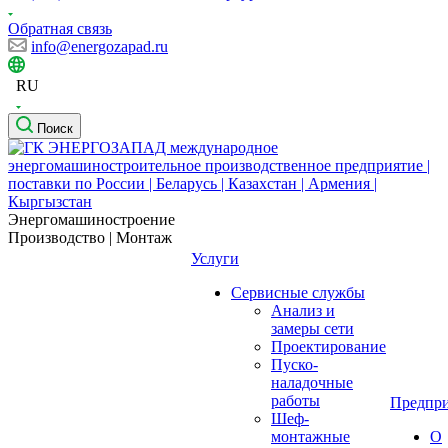
Обратная связь
info@energozapad.ru
RU
Поиск
Энергомашиностроение
Производство | Монтаж
Услуги
Сервисные службы
Анализ и
замеры сети
Проектирование
Пуско-
наладочные
работы
Предпри
Шеф-
монтажные
О