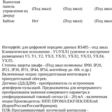
Выносная
панель
(Под заказ)
(Под заказ)
(Под заказ
управления на
дверцу
Байпас
Нет
(Под заказ)
(Под заказ
Интерфейс для цифровой передачи данных RS485 - под заказ.
Климатическое исполнение - У1/УХЛ1 (уличное и внутреннее
размещение) У3, У1, У2, УХЛ, УХЛ1, УХЛ2, УХЛ3, УХЛ4,
УХЛ5.
Степень защиты шкафа - (Под заказ возможны: IP00, IP20,
IP21, IP30, IP31, IP44, IP54, контейнер до -60t. и др.)
Включенные опции: принудительная вентиляция и
принудительный обогрев;
Датчики (ДД/ДДМ) - преобразователь со встроенным
демпфером пульсаций. Предназначены для непрерывного
преобразования значения измеряемого параметра в
унифицированный токовый сигнал (4 – 20) мА - включенная
опция Производитель: НПП ПРОМА/EKF/IEK/DEKraft
(Корея/Россия/Россия/Франция);
ПЛК-Программируемый логический контроллер -