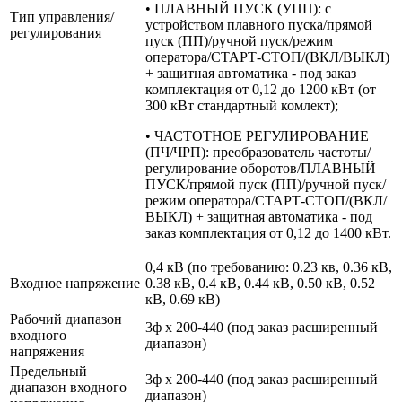
• ПЛАВНЫЙ ПУСК (УПП): с
Тип управления/
устройством плавного пуска/прямой
регулирования
пуск (ПП)/ручной пуск/режим
оператора/СТАРТ-СТОП/(ВКЛ/ВЫКЛ)
+ защитная автоматика - под заказ
комплектация от 0,12 до 1200 кВт (от
300 кВт стандартный комлект);
• ЧАСТОТНОЕ РЕГУЛИРОВАНИЕ
(ПЧ/ЧРП): преобразователь частоты/
регулирование оборотов/ПЛАВНЫЙ
ПУСК/прямой пуск (ПП)/ручной пуск/
режим оператора/СТАРТ-СТОП/(ВКЛ/
ВЫКЛ) + защитная автоматика - под
заказ комплектация от 0,12 до 1400 кВт.
0,4 кВ (по требованию: 0.23 кв, 0.36 кВ,
Входное напряжение
0.38 кВ, 0.4 кВ, 0.44 кВ, 0.50 кВ, 0.52
кВ, 0.69 кВ)
Рабочий диапазон
3ф х 200-440 (под заказ расширенный
входного
диапазон)
напряжения
Предельный
3ф х 200-440 (под заказ расширенный
диапазон входного
диапазон)