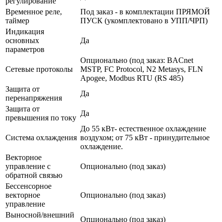
регулирование
Временное реле,
Под заказ - в комплектации ПРЯМОЙ
таймер
ПУСК (укомплектовано в УПП/ЧРП)
Индикация
основных
Да
параметров
Опционально (под заказ: BACnet
Сетевые протоколы
MSTP, FC Protocol, N2 Metasys, FLN
Apogee, Modbus RTU (RS 485)
Защита от
Да
перенапряжения
Защита от
Да
превышения по току
До 55 кВт- естественное охлаждение
Система охлаждения
воздухом; от 75 кВт - принудительное
охлаждение.
Векторное
управление с
Опционально (под заказ)
обратной связью
Бессенсорное
векторное
Опционально (под заказ)
управление
Выносной/внешний
Опционально (под заказ)