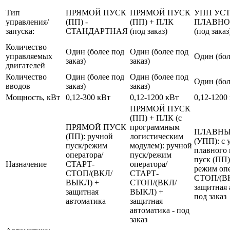
Тип
ПРЯМОЙ ПУСК
ПРЯМОЙ ПУСК
УПП УС
управления/
(ПП) -
(ПП) + ПЛК
ПЛАВНО
запуска:
СТАНДАРТНАЯ
(под заказ)
(под заказ
Количество
Один (более под
Один (более под
управляемых
Один (бол
заказ)
заказ)
двигателей
Количество
Один (более под
Один (более под
Один (бол
вводов
заказ)
заказ)
Мощность, кВт
0,12-300 кВт
0,12-1200 кВт
0,12-1200
ПРЯМОЙ ПУСК
(ПП) + ПЛК (с
ПРЯМОЙ ПУСК
программным
ПЛАВНЫ
(ПП): ручной
логистическим
(УПП): с 
пуск/режим
модулем): ручной
плавного 
оператора/
пуск/режим
пуск (ПП)
Назначение
СТАРТ-
оператора/
режим оп
СТОП/(ВКЛ/
СТАРТ-
СТОП/(В
ВЫКЛ) +
СТОП/(ВКЛ/
защитная 
защитная
ВЫКЛ) +
под заказ
автоматика
защитная
автоматика - под
заказ