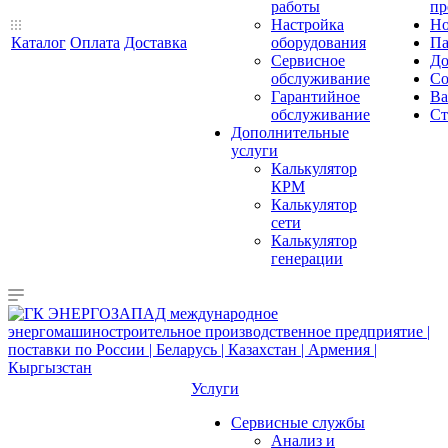
работы
пр
Настройка
Но
Каталог
Оплата
Доставка
оборудования
Па
Сервисное
До
обслуживание
Со
Гарантийное
Ва
обслуживание
Ст
Дополнительные
услуги
Калькулятор
КРМ
Калькулятор
сети
Калькулятор
генерации
Услуги
Сервисные службы
Анализ и