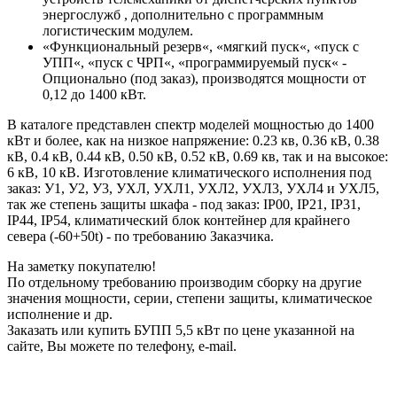
энергослужб , дополнительно с программным
логистическим модулем.
«Функциональный резерв«, «мягкий пуск«, «пуск с
УПП«, «пуск с ЧРП«, «программируемый пуск« -
Опционально (под заказ), производятся мощности от
0,12 до 1400 кВт.
В каталоге представлен спектр моделей мощностью до 1400
кВт и более, как на низкое напряжение: 0.23 кв, 0.36 кВ, 0.38
кВ, 0.4 кВ, 0.44 кВ, 0.50 кВ, 0.52 кВ, 0.69 кв, так и на высокое:
6 кВ, 10 кВ. Изготовление климатического исполнения под
заказ: У1, У2, У3, УХЛ, УХЛ1, УХЛ2, УХЛ3, УХЛ4 и УХЛ5,
так же степень защиты шкафа - под заказ: IP00, IP21, IP31,
IP44, IP54, климатический блок контейнер для крайнего
севера (-60+50t) - по требованию Заказчика.
На заметку покупателю!
По отдельному требованию производим сборку на другие
значения мощности, серии, степени защиты, климатическое
исполнение и др.
Заказать или купить БУПП 5,5 кВт по цене указанной на
сайте, Вы можете по телефону, e-mail.