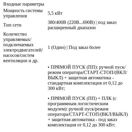
Входные параметры
Мощность системы
5,5 кВт
управления
380/400В (220В...690В) | под заказ
Тип сети
расширенный диапазон
Количество
управляемых/
подключаемых
1 (Один) | Под заказ более
электродвигателей/
насосов/систем
вентиляции и др.
• ПРЯМОЙ ПУСК (ПП): ручной пуск/
режим оператора/СТАРТ-СТОП/(ВКЛ/
ВЫКЛ) + защитная автоматика -
стандартная комплектация от 0,12 до
300 кВт;
• ПРЯМОЙ ПУСК (ПП) + ПЛК (с
программным логистическим
модулем): ручной пуск/режим
оператора/СТАРТ-СТОП/(ВКЛ/ВЫКЛ)
+ защитная автоматика - под заказ
комплектация от 0,12 до 300 кВт;