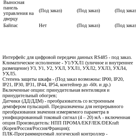
Выносная
панель
(Под заказ)
(Под заказ)
(Под заказ
управления на
дверцу
Байпас
Нет
(Под заказ)
(Под заказ
Интерфейс для цифровой передачи данных RS485 - под заказ.
Климатическое исполнение - У1/УХЛ1 (уличное и внутреннее
размещение) У3, У1, У2, УХЛ, УХЛ1, УХЛ2, УХЛ3, УХЛ4,
УХЛ5.
Степень защиты шкафа - (Под заказ возможны: IP00, IP20,
IP21, IP30, IP31, IP44, IP54, контейнер до -60t. и др.)
Включенные опции: принудительная вентиляция и
принудительный обогрев;
Датчики (ДД/ДДМ) - преобразователь со встроенным
демпфером пульсаций. Предназначены для непрерывного
преобразования значения измеряемого параметра в
унифицированный токовый сигнал (4 – 20) мА - включенная
опция Производитель: НПП ПРОМА/EKF/IEK/DEKraft
(Корея/Россия/Россия/Франция);
ПЛК-Программируемый логический контроллер -