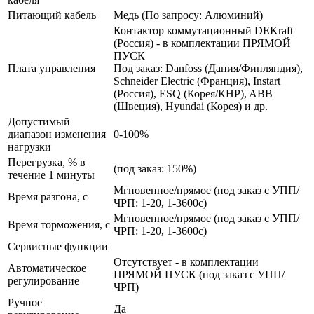
Питающий кабель
Медь (По запросу: Алюминий)
Контактор коммутационный DEKraft
(Россия) - в комплектации ПРЯМОЙ
ПУСК
Плата управления
Под заказ: Danfoss (Дания/Финляндия),
Schneider Electric (Франция), Instart
(Россия), ESQ (Корея/КНР), ABB
(Швеция), Hyundai (Корея) и др.
Допустимый
диапазон изменения
0-100%
нагрузки
Перегрузка, % в
(под заказ: 150%)
течение 1 минуты
Мгновенное/прямое (под заказ с УПП/
Время разгона, с
ЧРП: 1-20, 1-3600с)
Мгновенное/прямое (под заказ с УПП/
Время торможения, с
ЧРП: 1-20, 1-3600с)
Сервисные функции
Отсутствует - в комплектации
Автоматическое
ПРЯМОЙ ПУСК (под заказ с УПП/
регулирование
ЧРП)
Ручное
Да