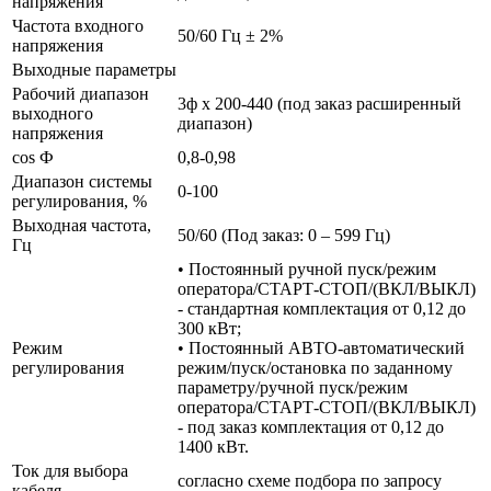
напряжения
Частота входного
50/60 Гц ± 2%
напряжения
Выходные параметры
Рабочий диапазон
3ф х 200-440 (под заказ расширенный
выходного
диапазон)
напряжения
cos Ф
0,8-0,98
Диапазон системы
0-100
регулирования, %
Выходная частота,
50/60 (Под заказ: 0 – 599 Гц)
Гц
• Постоянный ручной пуск/режим
оператора/СТАРТ-СТОП/(ВКЛ/ВЫКЛ)
- стандартная комплектация от 0,12 до
300 кВт;
Режим
• Постоянный АВТО-автоматический
регулирования
режим/пуск/остановка по заданному
параметру/ручной пуск/режим
оператора/СТАРТ-СТОП/(ВКЛ/ВЫКЛ)
- под заказ комплектация от 0,12 до
1400 кВт.
Ток для выбора
согласно схеме подбора по запросу
кабеля