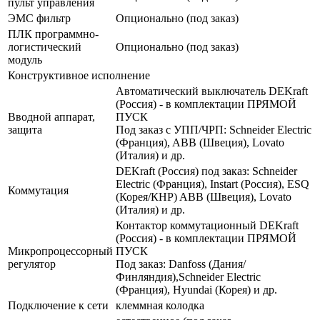
пульт управления
ЭМС фильтр
Опционально (под заказ)
ПЛК программно-
логистический
Опционально (под заказ)
модуль
Конструктивное исполнение
Автоматический выключатель DEKraft
(Россия) - в комплектации ПРЯМОЙ
Вводной аппарат,
ПУСК
защита
Под заказ с УПП/ЧРП: Schneider Electric
(Франция), ABB (Швеция), Lovato
(Италия) и др.
DEKraft (Россия) под заказ: Schneider
Electric (Франция), Instart (Россия), ESQ
Коммутация
(Корея/КНР) ABB (Швеция), Lovato
(Италия) и др.
Контактор коммутационный DEKraft
(Россия) - в комплектации ПРЯМОЙ
Микропроцессорный
ПУСК
регулятор
Под заказ: Danfoss (Дания/
Финляндия),Schneider Electric
(Франция), Hyundai (Корея) и др.
Подключение к сети
клеммная колодка