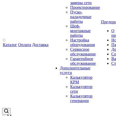
замеры сети
Проектирование
Пуско-
наладочные
работы
Предпри
Шеф-
монтажные
О
работы
пр
Настройка
Но
Каталог
Оплата
Доставка
оборудования
Па
Сервисное
До
обслуживание
Со
Гарантийное
Ва
обслуживание
Ст
Дополнительные
услуги
Калькулятор
КРМ
Калькулятор
сети
Калькулятор
генерации