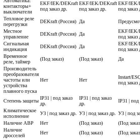
Автоматика:
EKF/IEK/DEKraft
EKF/IEK/DEKraft
EKF/IEK/
контакторы+
под заказ др.
под заказ др.
под заказ 
выключатели
Тепловое реле
DEKraft (Россия)
Да
Предусмо
перегрузки
Местное
EKF/IEK/
DEKraft (Россия)
Да
управление
под заказ 
Сигнальная
EKF/IEK/
DEKraft (Россия)
Да
индикация
под заказ 
Временное
(Под заказ)
(Под заказ)
Да
реле, таймер
Производитель
преобразователя
Instart/E
частоты или
Нет
Нет
под заказ 
устройства
плавного пуска
IP31 | под заказ
IP31 | под заказ
Степень защиты
IP31 | под
др.
др.
Климатическое
У3 | под заказ др.
У3 | под заказ др.
У3 | под з
исполнение
Наличие АВР
Нет
(Под заказ)
(Под заказ
Наличие
Нет
(Под заказ)
(Под заказ
дросселей