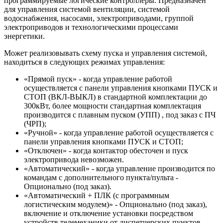
программируемые логические контроллеры. Предназначен
для управления системой вентиляции, системой
водоснабжения, насосами, электроприводами, группой
электроприводов и технологическими процессами
энергетики.
Может реализовывать схему пуска и управления системой,
находиться в следующих режимах управления:
«Прямой пуск» - когда управление работой
осуществляется с панели управления кнопками ПУСК и
СТОП (ВКЛ-ВЫКЛ) в стандартной комплектации до
300кВт, более мощности стандартная комплектация
производится с плавным пуском (УПП) , под заказ с ПЧ
(ЧРП);
«Ручной» - когда управление работой осуществляется с
панели управления кнопками ПУСК и СТОП;
«Отключен» - когда контактор обесточен и пуск
электропривода невозможен.
«Автоматический» - когда управление производится по
командам с дополнительного пункта/пульта -
Опционально (под заказ).
«Автоматический + ПЛК (с программным
логистическим модулем)» - Опционально (под заказ),
включение и отключение установки посредством
устройств телемеханики от диспетчерских пунктов