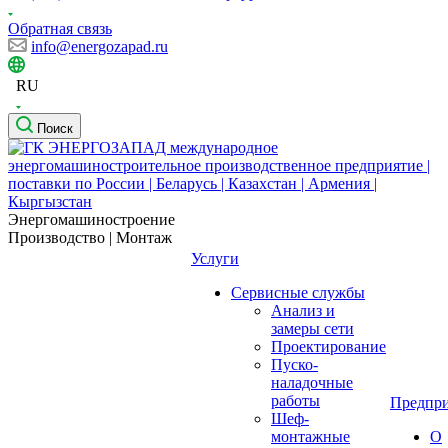
Обратная связь
info@energozapad.ru
RU
Поиск
Энергомашиностроение
Производство | Монтаж
Услуги
Сервисные службы
Анализ и
замеры сети
Проектирование
Пуско-
наладочные
работы
Предпри
Шеф-
монтажные
О