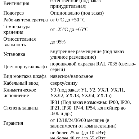
естественное (под заказ
Вентиляция
принудительная)
Подогрев
Опционально (под заказ)
Рабочая температура
от 0°C до +50 °C
Температура
от -25°C до +65°C
хранения
Относительная
до 95%
влажность
внутреннее размещение (под заказ
Установка
уличное размещение)
порошковой окраски RAL 7035 (светло-
Цвет корпуса/шкафа
серый)
Вид монтажа шкафа
навесное/напольное
Кабельный ввод
сверху/снизу
Климатическое
У3 (под заказ: У1, У2, УХЛ, УХЛ1,
исполнение
УХЛ2, УХЛ3, УХЛ4, УХЛ5)
IP31 (Под заказ возможны: IP00, IP20,
Степень защиты
IP21, IP30, IP44, IP54, контейнер до
-60t. и др.)
от 12/18/24/36/60 месяцев (в
Гарантия
зависимости от комплектации)
не более 25 кг (до 10 кВт);
не более 48 кг (до 55 кВт);