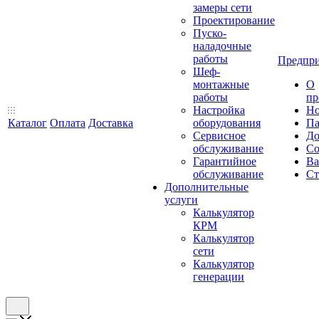
замеры сети
Проектирование
Пуско-
наладочные
работы
Предпри
Шеф-
монтажные
О
работы
пр
Настройка
Но
Каталог
Оплата
Доставка
оборудования
Па
Сервисное
До
обслуживание
Со
Гарантийное
Ва
обслуживание
Ст
Дополнительные
услуги
Калькулятор
КРМ
Калькулятор
сети
Калькулятор
генерации