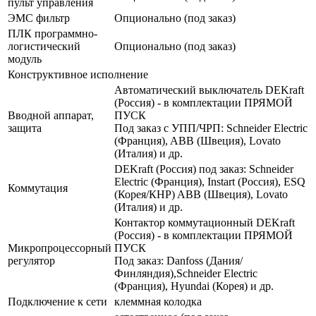
пульт управления
ЭМС фильтр
Опционально (под заказ)
ПЛК программно-
логистический
Опционально (под заказ)
модуль
Конструктивное исполнение
Автоматический выключатель DEKraft
(Россия) - в комплектации ПРЯМОЙ
Вводной аппарат,
ПУСК
защита
Под заказ с УПП/ЧРП: Schneider Electric
(Франция), ABB (Швеция), Lovato
(Италия) и др.
DEKraft (Россия) под заказ: Schneider
Electric (Франция), Instart (Россия), ESQ
Коммутация
(Корея/КНР) ABB (Швеция), Lovato
(Италия) и др.
Контактор коммутационный DEKraft
(Россия) - в комплектации ПРЯМОЙ
Микропроцессорный
ПУСК
регулятор
Под заказ: Danfoss (Дания/
Финляндия),Schneider Electric
(Франция), Hyundai (Корея) и др.
Подключение к сети
клеммная колодка