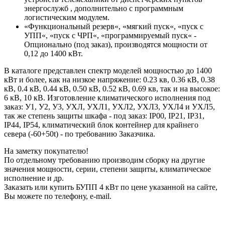
энергослужб , дополнительно с программным
логистическим модулем.
«Функциональный резерв«, «мягкий пуск«, «пуск с
УПП«, «пуск с ЧРП«, «программируемый пуск« -
Опционально (под заказ), производятся мощности от
0,12 до 1400 кВт.
В каталоге представлен спектр моделей мощностью до 1400
кВт и более, как на низкое напряжение: 0.23 кв, 0.36 кВ, 0.38
кВ, 0.4 кВ, 0.44 кВ, 0.50 кВ, 0.52 кВ, 0.69 кв, так и на высокое:
6 кВ, 10 кВ. Изготовление климатического исполнения под
заказ: У1, У2, У3, УХЛ, УХЛ1, УХЛ2, УХЛ3, УХЛ4 и УХЛ5,
так же степень защиты шкафа - под заказ: IP00, IP21, IP31,
IP44, IP54, климатический блок контейнер для крайнего
севера (-60+50t) - по требованию Заказчика.
На заметку покупателю!
По отдельному требованию производим сборку на другие
значения мощности, серии, степени защиты, климатическое
исполнение и др.
Заказать или купить БУПП 4 кВт по цене указанной на сайте,
Вы можете по телефону, e-mail.