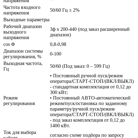
напряжения
Частота входного
50/60 Гц ± 2%
напряжения
Выходные параметры
Рабочий диапазон
3ф х 200-440 (под заказ расширенный
выходного
диапазон)
напряжения
cos Ф
0,8-0,98
Диапазон системы
0-100
регулирования, %
Выходная частота,
50/60 (Под заказ: 0 – 599 Гц)
Гц
• Постоянный ручной пуск/режим
оператора/СТАРТ-СТОП/(ВКЛ/ВЫКЛ)
- стандартная комплектация от 0,12 до
300 кВт;
Режим
• Постоянный АВТО-автоматический
регулирования
режим/пуск/остановка по заданному
параметру/ручной пуск/режим
оператора/СТАРТ-СТОП/(ВКЛ/ВЫКЛ)
- под заказ комплектация от 0,12 до
1400 кВт.
Ток для выбора
согласно схеме подбора по запросу
кабеля