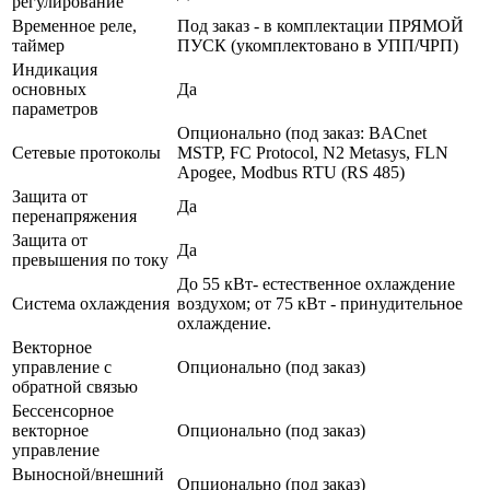
регулирование
Временное реле,
Под заказ - в комплектации ПРЯМОЙ
таймер
ПУСК (укомплектовано в УПП/ЧРП)
Индикация
основных
Да
параметров
Опционально (под заказ: BACnet
Сетевые протоколы
MSTP, FC Protocol, N2 Metasys, FLN
Apogee, Modbus RTU (RS 485)
Защита от
Да
перенапряжения
Защита от
Да
превышения по току
До 55 кВт- естественное охлаждение
Система охлаждения
воздухом; от 75 кВт - принудительное
охлаждение.
Векторное
управление с
Опционально (под заказ)
обратной связью
Бессенсорное
векторное
Опционально (под заказ)
управление
Выносной/внешний
Опционально (под заказ)