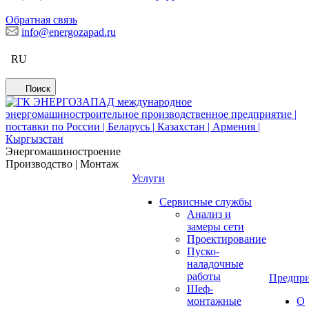
Обратная связь
info@energozapad.ru
RU
Поиск
Энергомашиностроение
Производство | Монтаж
Услуги
Сервисные службы
Анализ и
замеры сети
Проектирование
Пуско-
наладочные
работы
Предпри
Шеф-
монтажные
О