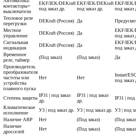
Автоматика:
EKF/IEK/DEKraft
EKF/IEK/DEKraft
EKF/IEK/
контакторы+
под заказ др.
под заказ др.
под заказ 
выключатели
Тепловое реле
DEKraft (Россия)
Да
Предусмо
перегрузки
Местное
EKF/IEK/
DEKraft (Россия)
Да
управление
под заказ 
Сигнальная
EKF/IEK/
DEKraft (Россия)
Да
индикация
под заказ 
Временное
(Под заказ)
(Под заказ)
Да
реле, таймер
Производитель
преобразователя
Instart/E
частоты или
Нет
Нет
под заказ 
устройства
плавного пуска
IP31 | под заказ
IP31 | под заказ
Степень защиты
IP31 | под
др.
др.
Климатическое
У3 | под заказ др.
У3 | под заказ др.
У3 | под з
исполнение
Наличие АВР
Нет
(Под заказ)
(Под заказ
Наличие
Нет
(Под заказ)
(Под заказ
дросселей