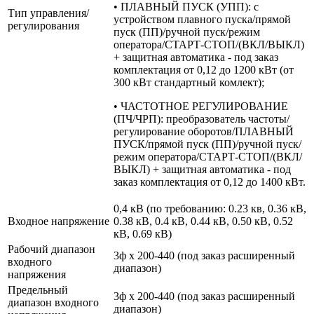
• ПЛАВНЫЙ ПУСК (УПП): с
Тип управления/
устройством плавного пуска/прямой
регулирования
пуск (ПП)/ручной пуск/режим
оператора/СТАРТ-СТОП/(ВКЛ/ВЫКЛ)
+ защитная автоматика - под заказ
комплектация от 0,12 до 1200 кВт (от
300 кВт стандартный комлект);
• ЧАСТОТНОЕ РЕГУЛИРОВАНИЕ
(ПЧ/ЧРП): преобразователь частоты/
регулирование оборотов/ПЛАВНЫЙ
ПУСК/прямой пуск (ПП)/ручной пуск/
режим оператора/СТАРТ-СТОП/(ВКЛ/
ВЫКЛ) + защитная автоматика - под
заказ комплектация от 0,12 до 1400 кВт.
0,4 кВ (по требованию: 0.23 кв, 0.36 кВ,
Входное напряжение
0.38 кВ, 0.4 кВ, 0.44 кВ, 0.50 кВ, 0.52
кВ, 0.69 кВ)
Рабочий диапазон
3ф х 200-440 (под заказ расширенный
входного
диапазон)
напряжения
Предельный
3ф х 200-440 (под заказ расширенный
диапазон входного
диапазон)