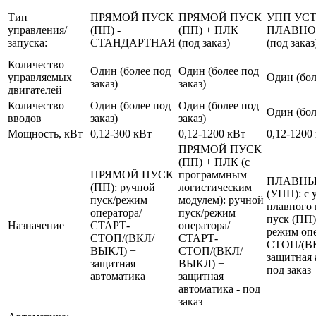
Тип
ПРЯМОЙ ПУСК
ПРЯМОЙ ПУСК
УПП УС
управления/
(ПП) -
(ПП) + ПЛК
ПЛАВНО
запуска:
СТАНДАРТНАЯ
(под заказ)
(под заказ
Количество
Один (более под
Один (более под
управляемых
Один (бол
заказ)
заказ)
двигателей
Количество
Один (более под
Один (более под
Один (бол
вводов
заказ)
заказ)
Мощность, кВт
0,12-300 кВт
0,12-1200 кВт
0,12-1200
ПРЯМОЙ ПУСК
(ПП) + ПЛК (с
ПРЯМОЙ ПУСК
программным
ПЛАВНЫ
(ПП): ручной
логистическим
(УПП): с 
пуск/режим
модулем): ручной
плавного 
оператора/
пуск/режим
пуск (ПП)
Назначение
СТАРТ-
оператора/
режим оп
СТОП/(ВКЛ/
СТАРТ-
СТОП/(В
ВЫКЛ) +
СТОП/(ВКЛ/
защитная 
защитная
ВЫКЛ) +
под заказ
автоматика
защитная
автоматика - под
заказ