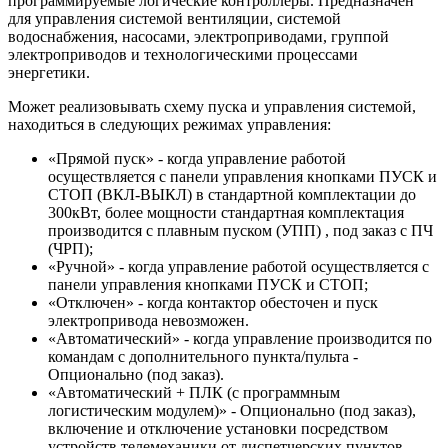
программируемые логические контроллеры. Предназначен
для управления системой вентиляции, системой
водоснабжения, насосами, электроприводами, группой
электроприводов и технологическими процессами
энергетики.
Может реализовывать схему пуска и управления системой,
находиться в следующих режимах управления:
«Прямой пуск» - когда управление работой
осуществляется с панели управления кнопками ПУСК и
СТОП (ВКЛ-ВЫКЛ) в стандартной комплектации до
300кВт, более мощности стандартная комплектация
производится с плавным пуском (УПП) , под заказ с ПЧ
(ЧРП);
«Ручной» - когда управление работой осуществляется с
панели управления кнопками ПУСК и СТОП;
«Отключен» - когда контактор обесточен и пуск
электропривода невозможен.
«Автоматический» - когда управление производится по
командам с дополнительного пункта/пульта -
Опционально (под заказ).
«Автоматический + ПЛК (с программным
логистическим модулем)» - Опционально (под заказ),
включение и отключение установки посредством
устройств телемеханики от диспетчерских пунктов