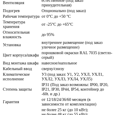
естественное (под заказ
Вентиляция
принудительная)
Подогрев
Опционально (под заказ)
Рабочая температура
от 0°C до +50 °C
Температура
от -25°C до +65°C
хранения
Относительная
до 95%
влажность
внутреннее размещение (под заказ
Установка
уличное размещение)
порошковой окраски RAL 7035 (светло-
Цвет корпуса/шкафа
серый)
Вид монтажа шкафа
навесное/напольное
Кабельный ввод
сверху/снизу
Климатическое
У3 (под заказ: У1, У2, УХЛ, УХЛ1,
исполнение
УХЛ2, УХЛ3, УХЛ4, УХЛ5)
IP31 (Под заказ возможны: IP00, IP20,
Степень защиты
IP21, IP30, IP44, IP54, контейнер до
-60t. и др.)
от 12/18/24/36/60 месяцев (в
Гарантия
зависимости от комплектации)
не более 25 кг (до 10 кВт);
не более 48 кг (до 55 кВт);