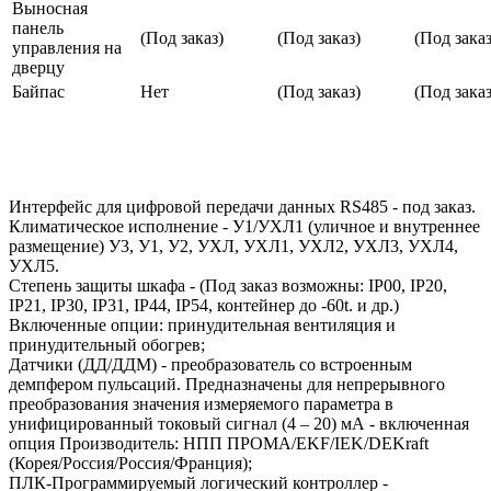
Выносная
панель
(Под заказ)
(Под заказ)
(Под заказ
управления на
дверцу
Байпас
Нет
(Под заказ)
(Под заказ
Интерфейс для цифровой передачи данных RS485 - под заказ.
Климатическое исполнение - У1/УХЛ1 (уличное и внутреннее
размещение) У3, У1, У2, УХЛ, УХЛ1, УХЛ2, УХЛ3, УХЛ4,
УХЛ5.
Степень защиты шкафа - (Под заказ возможны: IP00, IP20,
IP21, IP30, IP31, IP44, IP54, контейнер до -60t. и др.)
Включенные опции: принудительная вентиляция и
принудительный обогрев;
Датчики (ДД/ДДМ) - преобразователь со встроенным
демпфером пульсаций. Предназначены для непрерывного
преобразования значения измеряемого параметра в
унифицированный токовый сигнал (4 – 20) мА - включенная
опция Производитель: НПП ПРОМА/EKF/IEK/DEKraft
(Корея/Россия/Россия/Франция);
ПЛК-Программируемый логический контроллер -