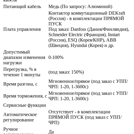
Питающий кабель
Медь (По запросу: Алюминий)
Контактор коммутационный DEKraft
(Россия) - в комплектации ПРЯМОЙ
ПУСК
Плата управления
Под заказ: Danfoss (Дания/Финляндия),
Schneider Electric (Франция), Instart
(Россия), ESQ (Корея/КНР), ABB
(Швеция), Hyundai (Корея) и др.
Допустимый
диапазон изменения
0-100%
нагрузки
Перегрузка, % в
(под заказ: 150%)
течение 1 минуты
Мгновенное/прямое (под заказ с УПП/
Время разгона, с
ЧРП: 1-20, 1-3600с)
Мгновенное/прямое (под заказ с УПП/
Время торможения, с
ЧРП: 1-20, 1-3600с)
Сервисные функции
Отсутствует - в комплектации
Автоматическое
ПРЯМОЙ ПУСК (под заказ с УПП/
регулирование
ЧРП)
Ручное
Да