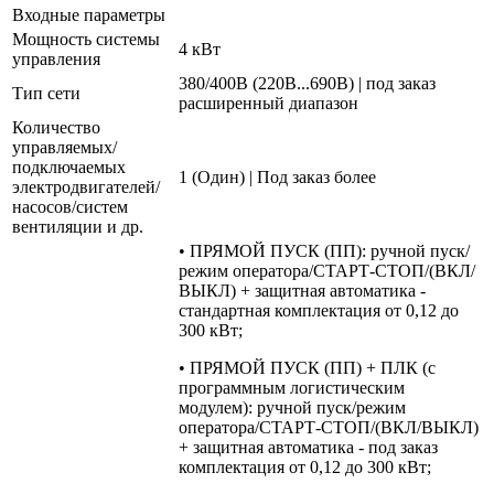
Входные параметры
Мощность системы
4 кВт
управления
380/400В (220В...690В) | под заказ
Тип сети
расширенный диапазон
Количество
управляемых/
подключаемых
1 (Один) | Под заказ более
электродвигателей/
насосов/систем
вентиляции и др.
• ПРЯМОЙ ПУСК (ПП): ручной пуск/
режим оператора/СТАРТ-СТОП/(ВКЛ/
ВЫКЛ) + защитная автоматика -
стандартная комплектация от 0,12 до
300 кВт;
• ПРЯМОЙ ПУСК (ПП) + ПЛК (с
программным логистическим
модулем): ручной пуск/режим
оператора/СТАРТ-СТОП/(ВКЛ/ВЫКЛ)
+ защитная автоматика - под заказ
комплектация от 0,12 до 300 кВт;