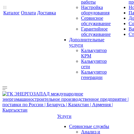
работы
пр
Настройка
Но
Каталог
Оплата
Доставка
оборудования
Па
Сервисное
До
обслуживание
Со
Гарантийное
Ва
обслуживание
Ст
Дополнительные
услуги
Калькулятор
КРМ
Калькулятор
сети
Калькулятор
генерации
Услуги
Сервисные службы
Анализ и