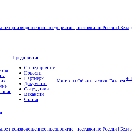
Предприятие
О предприятии
боты
Новости
ты
Партнеры
+
ния
Контакты
Обратная связь
Галерея
Документы
ние
Сотрудники
вание
Вакансии
Статьи
ии