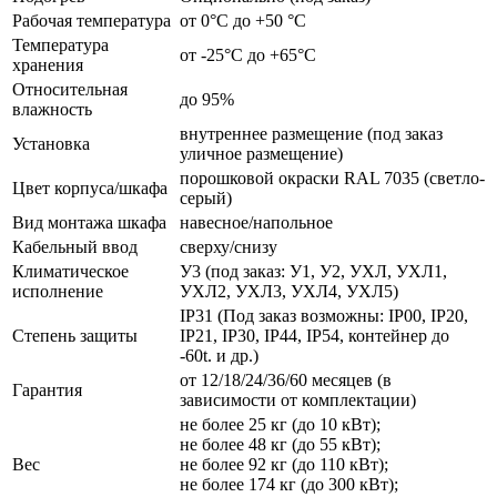
Рабочая температура
от 0°C до +50 °C
Температура
от -25°C до +65°C
хранения
Относительная
до 95%
влажность
внутреннее размещение (под заказ
Установка
уличное размещение)
порошковой окраски RAL 7035 (светло-
Цвет корпуса/шкафа
серый)
Вид монтажа шкафа
навесное/напольное
Кабельный ввод
сверху/снизу
Климатическое
У3 (под заказ: У1, У2, УХЛ, УХЛ1,
исполнение
УХЛ2, УХЛ3, УХЛ4, УХЛ5)
IP31 (Под заказ возможны: IP00, IP20,
Степень защиты
IP21, IP30, IP44, IP54, контейнер до
-60t. и др.)
от 12/18/24/36/60 месяцев (в
Гарантия
зависимости от комплектации)
не более 25 кг (до 10 кВт);
не более 48 кг (до 55 кВт);
Вес
не более 92 кг (до 110 кВт);
не более 174 кг (до 300 кВт);