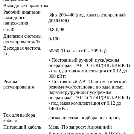
Выходные параметры
Рабочий диапазон
3ф х 200-440 (под заказ расширенный
выходного
диапазон)
напряжения
cos Ф
0,8-0,98
Диапазон системы
0-100
регулирования, %
Выходная частота,
50/60 (Под заказ: 0 – 599 Гц)
Гц
• Постоянный ручной пуск/режим
оператора/СТАРТ-СТОП/(ВКЛ/ВЫКЛ)
- стандартная комплектация от 0,12 до
300 кВт;
Режим
• Постоянный АВТО-автоматический
регулирования
режим/пуск/остановка по заданному
параметру/ручной пуск/режим
оператора/СТАРТ-СТОП/(ВКЛ/ВЫКЛ)
- под заказ комплектация от 0,12 до
1400 кВт.
Ток для выбора
согласно схеме подбора по запросу
кабеля
Питающий кабель
Медь (По запросу: Алюминий)
Контактор коммутационный DEKraft