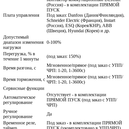
(Россия) - в комплектации ПРЯМОЙ
ПУСК
Плата управления
Под заказ: Danfoss (Дания/Финляндия),
Schneider Electric (Франция), Instart
(Россия), ESQ (Корея/КНР), ABB
(Швеция), Hyundai (Корея) и др.
Допустимый
диапазон изменения
0-100%
нагрузки
Перегрузка, % в
(под заказ: 150%)
течение 1 минуты
Мгновенное/прямое (под заказ с УПП/
Время разгона, с
ЧРП: 1-20, 1-3600с)
Мгновенное/прямое (под заказ с УПП/
Время торможения, с
ЧРП: 1-20, 1-3600с)
Сервисные функции
Отсутствует - в комплектации
Автоматическое
ПРЯМОЙ ПУСК (под заказ с УПП/
регулирование
ЧРП)
Ручное
Да
регулирование
Временное реле,
Под заказ - в комплектации ПРЯМОЙ
таймер
ПУСК (укомплектовано в УПП/ЧРП)