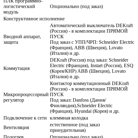
ПЛК программно-
логистический
Опционально (под заказ)
модуль
Конструктивное исполнение
Автоматический выключатель DEKraft
(Россия) - в комплектации ПРЯМОЙ
Вводной аппарат,
ПУСК
защита
Под заказ с УПП/ЧРП: Schneider Electric
(Франция), ABB (Швеция), Lovato
(Италия) и др.
DEKraft (Россия) под заказ: Schneider
Electric (Франция), Instart (Россия), ESQ
Коммутация
(Корея/КНР) ABB (Швеция), Lovato
(Италия) и др.
Контактор коммутационный DEKraft
(Россия) - в комплектации ПРЯМОЙ
Микропроцессорный
ПУСК
регулятор
Под заказ: Danfoss (Дания/
Финляндия),Schneider Electric
(Франция), Hyundai (Корея) и др.
Подключение к сети
клеммная колодка
естественное (под заказ
Вентиляция
принудительная)
Подогрев
Опционально (под заказ)