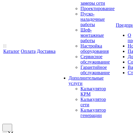
замеры сети
Проектирование
Пуско-
наладочные
работы
Предпри
Шеф-
монтажные
О
работы
пр
Настройка
Но
Каталог
Оплата
Доставка
оборудования
Па
Сервисное
До
обслуживание
Со
Гарантийное
Ва
обслуживание
Ст
Дополнительные
услуги
Калькулятор
КРМ
Калькулятор
сети
Калькулятор
генерации