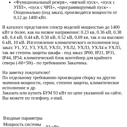
«Функциональный резерв«, «мягкий пуск«, «пуск с
УПП«, «пуск с ЧРП«, «программируемый пуск« -
Опционально (под заказ), производятся мощности от
0,12 до 1400 кВт.
В каталоге представлен спектр моделей мощностью до 1400
кВт и более, как на низкое напряжение: 0.23 кв, 0.36 кВ, 0.38
кВ, 0.4 кВ, 0.44 кВ, 0.50 кВ, 0.52 кВ, 0.69 кв, так и на высокое:
6 кВ, 10 кВ. Изготовление климатического исполнения под
заказ: У1, У2, У3, УХЛ, УХЛ1, УХЛ2, УХЛ3, УХЛ4 и УХЛ5,
так же степень защиты шкафа - под заказ: IP00, IP21, IP31,
IP44, IP54, климатический блок контейнер для крайнего
севера (-60+50t) - по требованию Заказчика.
На заметку покупателю!
По отдельному требованию производим сборку на другие
значения мощности, серии, степени защиты, климатическое
исполнение и др.
Заказать или купить БУМ 93 кВт по цене указанной на сайте,
Вы можете по телефону, e-mail.
Входные параметры
Мощность системы
93 кВт