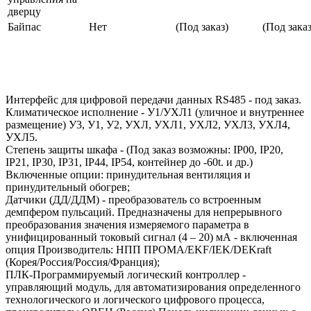
дверцу
Байпас
Нет
(Под заказ)
(Под заказ
Интерфейс для цифровой передачи данных RS485 - под заказ.
Климатическое исполнение - У1/УХЛ1 (уличное и внутреннее
размещение) У3, У1, У2, УХЛ, УХЛ1, УХЛ2, УХЛ3, УХЛ4,
УХЛ5.
Степень защиты шкафа - (Под заказ возможны: IP00, IP20,
IP21, IP30, IP31, IP44, IP54, контейнер до -60t. и др.)
Включенные опции: принудительная вентиляция и
принудительный обогрев;
Датчики (ДД/ДДМ) - преобразователь со встроенным
демпфером пульсаций. Предназначены для непрерывного
преобразования значения измеряемого параметра в
унифицированный токовый сигнал (4 – 20) мА - включенная
опция Производитель: НПП ПРОМА/EKF/IEK/DEKraft
(Корея/Россия/Россия/Франция);
ПЛК-Программируемый логический контроллер -
управляющий модуль, для автоматизирования определенного
технологического и логического цифрового процесса,