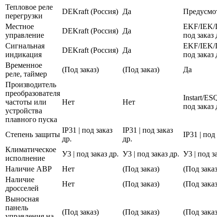
Тепловое реле
DEKraft (Россия)
Да
Предусмо
перегрузки
Местное
EKF/IEK/
DEKraft (Россия)
Да
управление
под заказ 
Сигнальная
EKF/IEK/
DEKraft (Россия)
Да
индикация
под заказ 
Временное
(Под заказ)
(Под заказ)
Да
реле, таймер
Производитель
преобразователя
Instart/E
частоты или
Нет
Нет
под заказ 
устройства
плавного пуска
IP31 | под заказ
IP31 | под заказ
Степень защиты
IP31 | под
др.
др.
Климатическое
У3 | под заказ др.
У3 | под заказ др.
У3 | под з
исполнение
Наличие АВР
Нет
(Под заказ)
(Под заказ
Наличие
Нет
(Под заказ)
(Под заказ
дросселей
Выносная
панель
(Под заказ)
(Под заказ)
(Под заказ
управления на