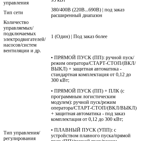
управления
380/400В (220В...690В) | под заказ
Тип сети
расширенный диапазон
Количество
управляемых/
подключаемых
1 (Один) | Под заказ более
электродвигателей/
насосов/систем
вентиляции и др.
• ПРЯМОЙ ПУСК (ПП): ручной пуск/
режим оператора/СТАРТ-СТОП/(ВКЛ/
ВЫКЛ) + защитная автоматика -
стандартная комплектация от 0,12 до
300 кВт;
• ПРЯМОЙ ПУСК (ПП) + ПЛК (с
программным логистическим
модулем): ручной пуск/режим
оператора/СТАРТ-СТОП/(ВКЛ/ВЫКЛ)
+ защитная автоматика - под заказ
комплектация от 0,12 до 300 кВт;
• ПЛАВНЫЙ ПУСК (УПП): с
Тип управления/
устройством плавного пуска/прямой
регулирования