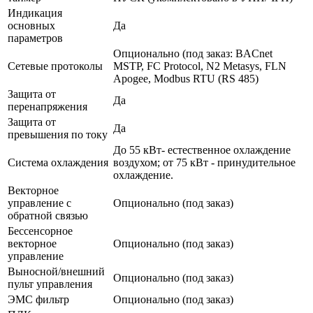
Индикация
основных
Да
параметров
Опционально (под заказ: BACnet
Сетевые протоколы
MSTP, FC Protocol, N2 Metasys, FLN
Apogee, Modbus RTU (RS 485)
Защита от
Да
перенапряжения
Защита от
Да
превышения по току
До 55 кВт- естественное охлаждение
Система охлаждения
воздухом; от 75 кВт - принудительное
охлаждение.
Векторное
управление с
Опционально (под заказ)
обратной связью
Бессенсорное
векторное
Опционально (под заказ)
управление
Выносной/внешний
Опционально (под заказ)
пульт управления
ЭМС фильтр
Опционально (под заказ)