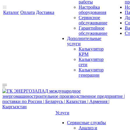
работы
пр
Настройка
Но
Каталог
Оплата
Доставка
оборудования
Па
Сервисное
До
обслуживание
Со
Гарантийное
Ва
обслуживание
Ст
Дополнительные
услуги
Калькулятор
КРМ
Калькулятор
сети
Калькулятор
генерации
Услуги
Сервисные службы
Анализ и