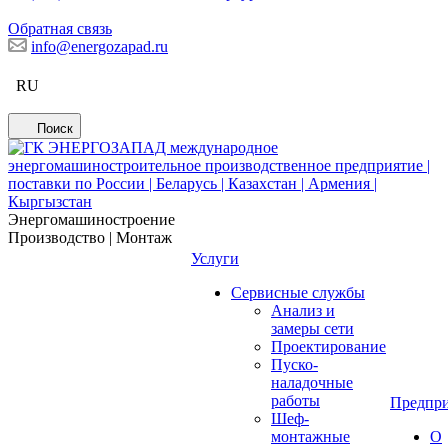
Обратная связь
info@energozapad.ru
RU
Поиск
Энергомашиностроение
Производство | Монтаж
Услуги
Сервисные службы
Анализ и
замеры сети
Проектирование
Пуско-
наладочные
работы
Предпри
Шеф-
монтажные
О