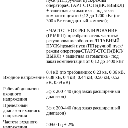
пуск (ПП)/ручной пуск/режим
оператора/СТАРТ-СТОП/(ВКЛ/ВЫКЛ)
+ защитная автоматика - под заказ
комплектация от 0,12 до 1200 кВт (от
300 кВт стандартный комлект);
• ЧАСТОТНОЕ РЕГУЛИРОВАНИЕ
(ПЧ/ЧРП): преобразователь частоты/
регулирование оборотов/ПЛАВНЫЙ
ПУСК/прямой пуск (ПП)/ручной пуск/
режим оператора/СТАРТ-СТОП/(ВКЛ/
ВЫКЛ) + защитная автоматика - под
заказ комплектация от 0,12 до 1400 кВт.
0,4 кВ (по требованию: 0.23 кв, 0.36 кВ,
Входное напряжение
0.38 кВ, 0.4 кВ, 0.44 кВ, 0.50 кВ, 0.52
кВ, 0.69 кВ)
Рабочий диапазон
3ф х 200-440 (под заказ расширенный
входного
диапазон)
напряжения
Предельный
3ф х 200-440 (под заказ расширенный
диапазон входного
диапазон)
напряжения
Частота входного
50/60 Гц ± 2%
напряжения