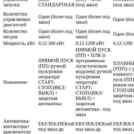
запуска:
СТАНДАРТНАЯ
(под заказ)
(под заказ
Количество
Один (более под
Один (более под
управляемых
Один (бол
заказ)
заказ)
двигателей
Количество
Один (более под
Один (более под
Один (бол
вводов
заказ)
заказ)
Мощность, кВт
0,12-300 кВт
0,12-1200 кВт
0,12-1200
ПРЯМОЙ ПУСК
(ПП) + ПЛК (с
ПРЯМОЙ ПУСК
программным
ПЛАВНЫ
(ПП): ручной
логистическим
(УПП): с 
пуск/режим
модулем): ручной
плавного 
оператора/
пуск/режим
пуск (ПП)
Назначение
СТАРТ-
оператора/
режим оп
СТОП/(ВКЛ/
СТАРТ-
СТОП/(В
ВЫКЛ) +
СТОП/(ВКЛ/
защитная 
защитная
ВЫКЛ) +
под заказ
автоматика
защитная
автоматика - под
заказ
Автоматика:
EKF/IEK/DEKraft
EKF/IEK/DEKraft
EKF/IEK/
контакторы+
под заказ др.
под заказ др.
под заказ 
выключатели