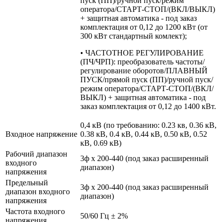
пуск (ПП)/ручной пуск/режим
оператора/СТАРТ-СТОП/(ВКЛ/ВЫКЛ)
+ защитная автоматика - под заказ
комплектация от 0,12 до 1200 кВт (от
300 кВт стандартный комлект);
• ЧАСТОТНОЕ РЕГУЛИРОВАНИЕ
(ПЧ/ЧРП): преобразователь частоты/
регулирование оборотов/ПЛАВНЫЙ
ПУСК/прямой пуск (ПП)/ручной пуск/
режим оператора/СТАРТ-СТОП/(ВКЛ/
ВЫКЛ) + защитная автоматика - под
заказ комплектация от 0,12 до 1400 кВт.
0,4 кВ (по требованию: 0.23 кв, 0.36 кВ,
Входное напряжение
0.38 кВ, 0.4 кВ, 0.44 кВ, 0.50 кВ, 0.52
кВ, 0.69 кВ)
Рабочий диапазон
3ф х 200-440 (под заказ расширенный
входного
диапазон)
напряжения
Предельный
3ф х 200-440 (под заказ расширенный
диапазон входного
диапазон)
напряжения
Частота входного
50/60 Гц ± 2%
напряжения