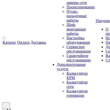
замеры сети
Проектирование
Пуско-
наладочные
работы
Предпри
Шеф-
монтажные
О
работы
пр
Настройка
Но
Каталог
Оплата
Доставка
оборудования
Па
Сервисное
До
обслуживание
Со
Гарантийное
Ва
обслуживание
Ст
Дополнительные
услуги
Калькулятор
КРМ
Калькулятор
сети
Калькулятор
генерации