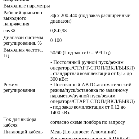
Выходные параметры
Рабочий диапазон
3ф х 200-440 (под заказ расширенный
выходного
диапазон)
напряжения
cos Ф
0,8-0,98
Диапазон системы
0-100
регулирования, %
Выходная частота,
50/60 (Под заказ: 0 – 599 Гц)
Гц
• Постоянный ручной пуск/режим
оператора/СТАРТ-СТОП/(ВКЛ/ВЫКЛ)
- стандартная комплектация от 0,12 до
300 кВт;
Режим
• Постоянный АВТО-автоматический
регулирования
режим/пуск/остановка по заданному
параметру/ручной пуск/режим
оператора/СТАРТ-СТОП/(ВКЛ/ВЫКЛ)
- под заказ комплектация от 0,12 до
1400 кВт.
Ток для выбора
согласно схеме подбора по запросу
кабеля
Питающий кабель
Медь (По запросу: Алюминий)
Контактор коммутационный DEKraft