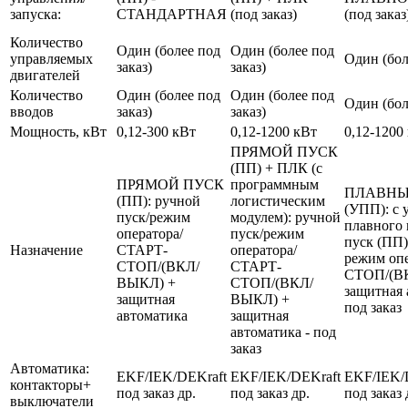
запуска:
СТАНДАРТНАЯ
(под заказ)
(под заказ
Количество
Один (более под
Один (более под
управляемых
Один (бол
заказ)
заказ)
двигателей
Количество
Один (более под
Один (более под
Один (бол
вводов
заказ)
заказ)
Мощность, кВт
0,12-300 кВт
0,12-1200 кВт
0,12-1200
ПРЯМОЙ ПУСК
(ПП) + ПЛК (с
ПРЯМОЙ ПУСК
программным
ПЛАВНЫ
(ПП): ручной
логистическим
(УПП): с 
пуск/режим
модулем): ручной
плавного 
оператора/
пуск/режим
пуск (ПП)
Назначение
СТАРТ-
оператора/
режим оп
СТОП/(ВКЛ/
СТАРТ-
СТОП/(В
ВЫКЛ) +
СТОП/(ВКЛ/
защитная 
защитная
ВЫКЛ) +
под заказ
автоматика
защитная
автоматика - под
заказ
Автоматика:
EKF/IEK/DEKraft
EKF/IEK/DEKraft
EKF/IEK/
контакторы+
под заказ др.
под заказ др.
под заказ 
выключатели