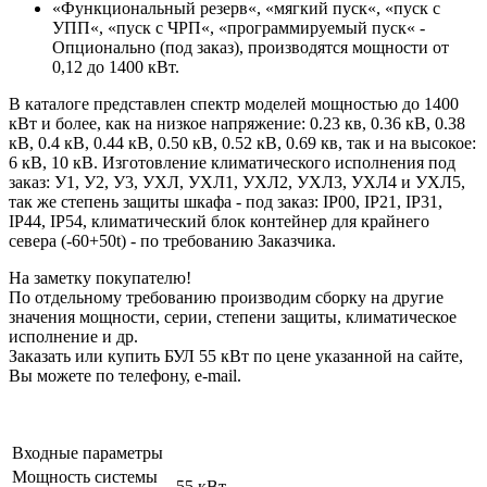
«Функциональный резерв«, «мягкий пуск«, «пуск с
УПП«, «пуск с ЧРП«, «программируемый пуск« -
Опционально (под заказ), производятся мощности от
0,12 до 1400 кВт.
В каталоге представлен спектр моделей мощностью до 1400
кВт и более, как на низкое напряжение: 0.23 кв, 0.36 кВ, 0.38
кВ, 0.4 кВ, 0.44 кВ, 0.50 кВ, 0.52 кВ, 0.69 кв, так и на высокое:
6 кВ, 10 кВ. Изготовление климатического исполнения под
заказ: У1, У2, У3, УХЛ, УХЛ1, УХЛ2, УХЛ3, УХЛ4 и УХЛ5,
так же степень защиты шкафа - под заказ: IP00, IP21, IP31,
IP44, IP54, климатический блок контейнер для крайнего
севера (-60+50t) - по требованию Заказчика.
На заметку покупателю!
По отдельному требованию производим сборку на другие
значения мощности, серии, степени защиты, климатическое
исполнение и др.
Заказать или купить БУЛ 55 кВт по цене указанной на сайте,
Вы можете по телефону, e-mail.
Входные параметры
Мощность системы
55 кВт