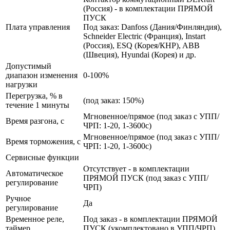
(Россия) - в комплектации ПРЯМОЙ
ПУСК
Плата управления
Под заказ: Danfoss (Дания/Финляндия),
Schneider Electric (Франция), Instart
(Россия), ESQ (Корея/КНР), ABB
(Швеция), Hyundai (Корея) и др.
Допустимый
диапазон изменения
0-100%
нагрузки
Перегрузка, % в
(под заказ: 150%)
течение 1 минуты
Мгновенное/прямое (под заказ с УПП/
Время разгона, с
ЧРП: 1-20, 1-3600с)
Мгновенное/прямое (под заказ с УПП/
Время торможения, с
ЧРП: 1-20, 1-3600с)
Сервисные функции
Отсутствует - в комплектации
Автоматическое
ПРЯМОЙ ПУСК (под заказ с УПП/
регулирование
ЧРП)
Ручное
Да
регулирование
Временное реле,
Под заказ - в комплектации ПРЯМОЙ
таймер
ПУСК (укомплектовано в УПП/ЧРП)