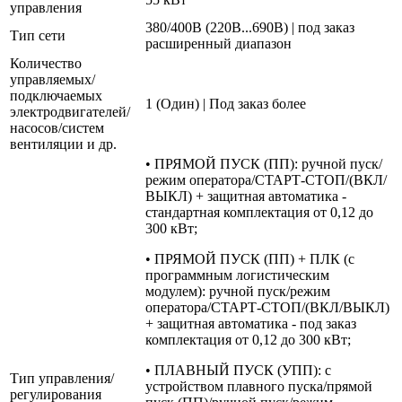
управления
380/400В (220В...690В) | под заказ
Тип сети
расширенный диапазон
Количество
управляемых/
подключаемых
1 (Один) | Под заказ более
электродвигателей/
насосов/систем
вентиляции и др.
• ПРЯМОЙ ПУСК (ПП): ручной пуск/
режим оператора/СТАРТ-СТОП/(ВКЛ/
ВЫКЛ) + защитная автоматика -
стандартная комплектация от 0,12 до
300 кВт;
• ПРЯМОЙ ПУСК (ПП) + ПЛК (с
программным логистическим
модулем): ручной пуск/режим
оператора/СТАРТ-СТОП/(ВКЛ/ВЫКЛ)
+ защитная автоматика - под заказ
комплектация от 0,12 до 300 кВт;
• ПЛАВНЫЙ ПУСК (УПП): с
Тип управления/
устройством плавного пуска/прямой
регулирования