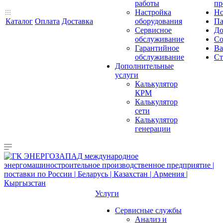
работы
пр
Настройка
Но
Каталог
Оплата
Доставка
оборудования
Па
Сервисное
До
обслуживание
Со
Гарантийное
Ва
обслуживание
Ст
Дополнительные
услуги
Калькулятор
КРМ
Калькулятор
сети
Калькулятор
генерации
Услуги
Сервисные службы
Анализ и