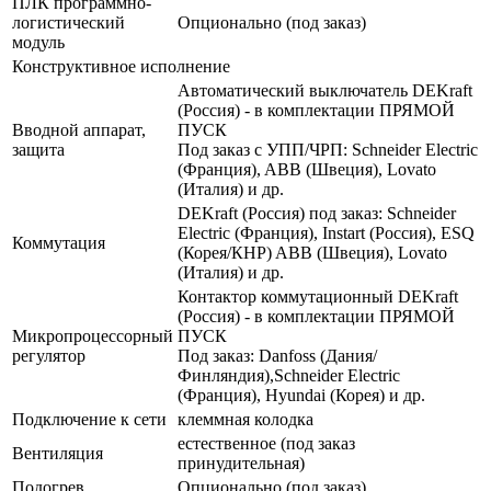
ПЛК программно-
логистический
Опционально (под заказ)
модуль
Конструктивное исполнение
Автоматический выключатель DEKraft
(Россия) - в комплектации ПРЯМОЙ
Вводной аппарат,
ПУСК
защита
Под заказ с УПП/ЧРП: Schneider Electric
(Франция), ABB (Швеция), Lovato
(Италия) и др.
DEKraft (Россия) под заказ: Schneider
Electric (Франция), Instart (Россия), ESQ
Коммутация
(Корея/КНР) ABB (Швеция), Lovato
(Италия) и др.
Контактор коммутационный DEKraft
(Россия) - в комплектации ПРЯМОЙ
Микропроцессорный
ПУСК
регулятор
Под заказ: Danfoss (Дания/
Финляндия),Schneider Electric
(Франция), Hyundai (Корея) и др.
Подключение к сети
клеммная колодка
естественное (под заказ
Вентиляция
принудительная)
Подогрев
Опционально (под заказ)