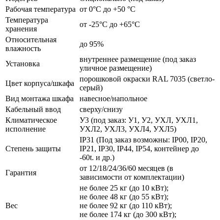
Рабочая температура
от 0°C до +50 °C
Температура
от -25°C до +65°C
хранения
Относительная
до 95%
влажность
внутреннее размещение (под заказ
Установка
уличное размещение)
порошковой окраски RAL 7035 (светло-
Цвет корпуса/шкафа
серый)
Вид монтажа шкафа
навесное/напольное
Кабельный ввод
сверху/снизу
Климатическое
У3 (под заказ: У1, У2, УХЛ, УХЛ1,
исполнение
УХЛ2, УХЛ3, УХЛ4, УХЛ5)
IP31 (Под заказ возможны: IP00, IP20,
Степень защиты
IP21, IP30, IP44, IP54, контейнер до
-60t. и др.)
от 12/18/24/36/60 месяцев (в
Гарантия
зависимости от комплектации)
не более 25 кг (до 10 кВт);
не более 48 кг (до 55 кВт);
Вес
не более 92 кг (до 110 кВт);
не более 174 кг (до 300 кВт);