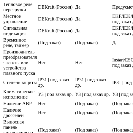
Тепловое реле
DEKraft (Россия)
Да
Предусмо
перегрузки
Местное
EKF/IEK/
DEKraft (Россия)
Да
управление
под заказ 
Сигнальная
EKF/IEK/
DEKraft (Россия)
Да
индикация
под заказ 
Временное
(Под заказ)
(Под заказ)
Да
реле, таймер
Производитель
преобразователя
Instart/E
частоты или
Нет
Нет
под заказ 
устройства
плавного пуска
IP31 | под заказ
IP31 | под заказ
Степень защиты
IP31 | под
др.
др.
Климатическое
У3 | под заказ др.
У3 | под заказ др.
У3 | под з
исполнение
Наличие АВР
Нет
(Под заказ)
(Под заказ
Наличие
Нет
(Под заказ)
(Под заказ
дросселей
Выносная
панель
(Под заказ)
(Под заказ)
(Под заказ
управления на