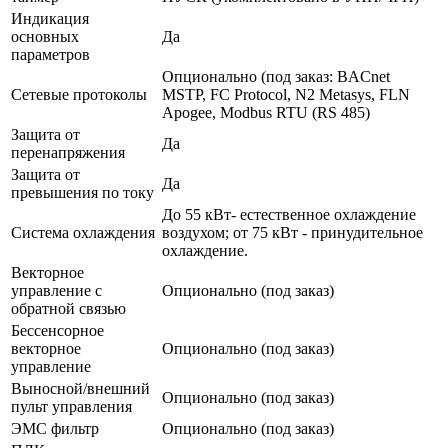
Индикация
основных
Да
параметров
Опционально (под заказ: BACnet
Сетевые протоколы
MSTP, FC Protocol, N2 Metasys, FLN
Apogee, Modbus RTU (RS 485)
Защита от
Да
перенапряжения
Защита от
Да
превышения по току
До 55 кВт- естественное охлаждение
Система охлаждения
воздухом; от 75 кВт - принудительное
охлаждение.
Векторное
управление с
Опционально (под заказ)
обратной связью
Бессенсорное
векторное
Опционально (под заказ)
управление
Выносной/внешний
Опционально (под заказ)
пульт управления
ЭМС фильтр
Опционально (под заказ)