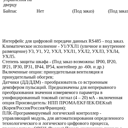
дверцу
Байпас
Нет
(Под заказ)
(Под заказ
Интерфейс для цифровой передачи данных RS485 - под заказ.
Климатическое исполнение - У1/УХЛ1 (уличное и внутреннее
размещение) У3, У1, У2, УХЛ, УХЛ1, УХЛ2, УХЛ3, УХЛ4,
УХЛ5.
Степень защиты шкафа - (Под заказ возможны: IP00, IP20,
IP21, IP30, IP31, IP44, IP54, контейнер до -60t. и др.)
Включенные опции: принудительная вентиляция и
принудительный обогрев;
Датчики (ДД/ДДМ) - преобразователь со встроенным
демпфером пульсаций. Предназначены для непрерывного
преобразования значения измеряемого параметра в
унифицированный токовый сигнал (4 – 20) мА - включенная
опция Производитель: НПП ПРОМА/EKF/IEK/DEKraft
(Корея/Россия/Россия/Франция);
ПЛК-Программируемый логический контроллер -
управляющий модуль, для автоматизирования определенного
технологического и логического цифрового процесса,