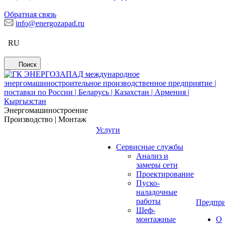
Обратная связь
info@energozapad.ru
RU
Поиск
Энергомашиностроение
Производство | Монтаж
Услуги
Сервисные службы
Анализ и
замеры сети
Проектирование
Пуско-
наладочные
работы
Предпри
Шеф-
монтажные
О