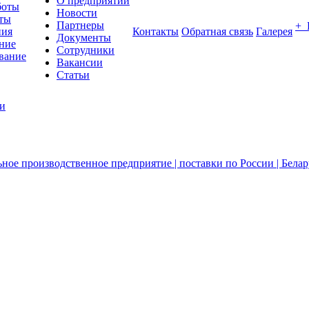
О предприятии
боты
Новости
ты
Партнеры
+
ния
Контакты
Обратная связь
Галерея
Документы
ние
Сотрудники
вание
Вакансии
Статьи
ии