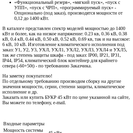
«Функциональный резерв«, «мягкий пуск«, «пуск с
УПП«, «пуск с ЧРП«, «программируемый пуск« -
Опционально (под заказ), производятся мощности от
0,12 до 1400 кВт.
В каталоге представлен спектр моделей мощностью до 1400
кВт и более, как на низкое напряжение: 0.23 кв, 0.36 кВ, 0.38
кВ, 0.4 кВ, 0.44 кВ, 0.50 кВ, 0.52 кВ, 0.69 кв, так и на высокое:
6 кВ, 10 кВ. Изготовление климатического исполнения под
заказ: У1, У2, У3, УХЛ, УХЛ1, УХЛ2, УХЛ3, УХЛ4 и УХЛ5,
так же степень защиты шкафа - под заказ: IP00, IP21, IP31,
IP44, IP54, климатический блок контейнер для крайнего
севера (-60+50t) - по требованию Заказчика.
На заметку покупателю!
По отдельному требованию производим сборку на другие
значения мощности, серии, степени защиты, климатическое
исполнение и др.
Заказать или купить БУКР 45 кВт по цене указанной на сайте,
Вы можете по телефону, e-mail.
Входные параметры
Мощность системы
45 кВт