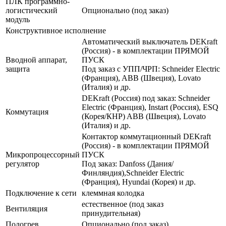
ПЛК программно-
логистический
Опционально (под заказ)
модуль
Конструктивное исполнение
Автоматический выключатель DEKraft
(Россия) - в комплектации ПРЯМОЙ
Вводной аппарат,
ПУСК
защита
Под заказ с УПП/ЧРП: Schneider Electric
(Франция), ABB (Швеция), Lovato
(Италия) и др.
DEKraft (Россия) под заказ: Schneider
Electric (Франция), Instart (Россия), ESQ
Коммутация
(Корея/КНР) ABB (Швеция), Lovato
(Италия) и др.
Контактор коммутационный DEKraft
(Россия) - в комплектации ПРЯМОЙ
Микропроцессорный
ПУСК
регулятор
Под заказ: Danfoss (Дания/
Финляндия),Schneider Electric
(Франция), Hyundai (Корея) и др.
Подключение к сети
клеммная колодка
естественное (под заказ
Вентиляция
принудительная)
Подогрев
Опционально (под заказ)