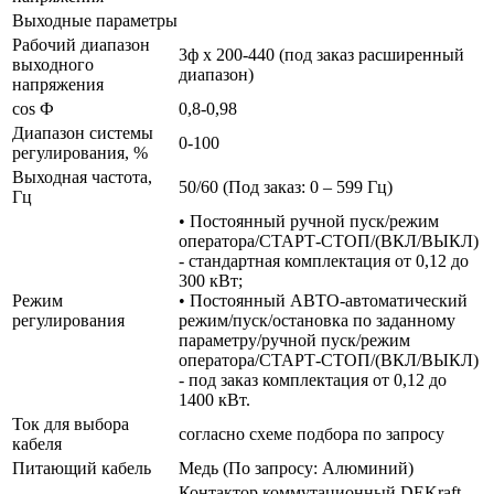
Выходные параметры
Рабочий диапазон
3ф х 200-440 (под заказ расширенный
выходного
диапазон)
напряжения
cos Ф
0,8-0,98
Диапазон системы
0-100
регулирования, %
Выходная частота,
50/60 (Под заказ: 0 – 599 Гц)
Гц
• Постоянный ручной пуск/режим
оператора/СТАРТ-СТОП/(ВКЛ/ВЫКЛ)
- стандартная комплектация от 0,12 до
300 кВт;
Режим
• Постоянный АВТО-автоматический
регулирования
режим/пуск/остановка по заданному
параметру/ручной пуск/режим
оператора/СТАРТ-СТОП/(ВКЛ/ВЫКЛ)
- под заказ комплектация от 0,12 до
1400 кВт.
Ток для выбора
согласно схеме подбора по запросу
кабеля
Питающий кабель
Медь (По запросу: Алюминий)
Контактор коммутационный DEKraft