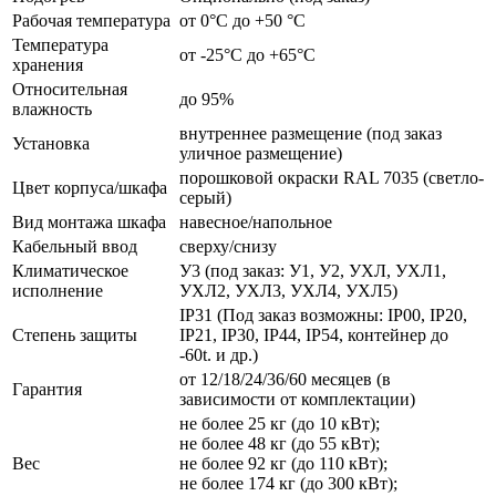
Рабочая температура
от 0°C до +50 °C
Температура
от -25°C до +65°C
хранения
Относительная
до 95%
влажность
внутреннее размещение (под заказ
Установка
уличное размещение)
порошковой окраски RAL 7035 (светло-
Цвет корпуса/шкафа
серый)
Вид монтажа шкафа
навесное/напольное
Кабельный ввод
сверху/снизу
Климатическое
У3 (под заказ: У1, У2, УХЛ, УХЛ1,
исполнение
УХЛ2, УХЛ3, УХЛ4, УХЛ5)
IP31 (Под заказ возможны: IP00, IP20,
Степень защиты
IP21, IP30, IP44, IP54, контейнер до
-60t. и др.)
от 12/18/24/36/60 месяцев (в
Гарантия
зависимости от комплектации)
не более 25 кг (до 10 кВт);
не более 48 кг (до 55 кВт);
Вес
не более 92 кг (до 110 кВт);
не более 174 кг (до 300 кВт);