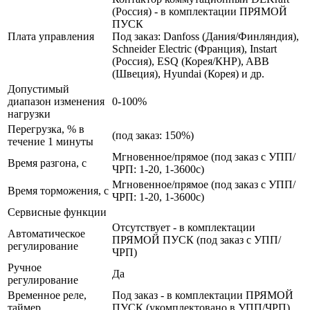
(Россия) - в комплектации ПРЯМОЙ
ПУСК
Плата управления
Под заказ: Danfoss (Дания/Финляндия),
Schneider Electric (Франция), Instart
(Россия), ESQ (Корея/КНР), ABB
(Швеция), Hyundai (Корея) и др.
Допустимый
диапазон изменения
0-100%
нагрузки
Перегрузка, % в
(под заказ: 150%)
течение 1 минуты
Мгновенное/прямое (под заказ с УПП/
Время разгона, с
ЧРП: 1-20, 1-3600с)
Мгновенное/прямое (под заказ с УПП/
Время торможения, с
ЧРП: 1-20, 1-3600с)
Сервисные функции
Отсутствует - в комплектации
Автоматическое
ПРЯМОЙ ПУСК (под заказ с УПП/
регулирование
ЧРП)
Ручное
Да
регулирование
Временное реле,
Под заказ - в комплектации ПРЯМОЙ
таймер
ПУСК (укомплектовано в УПП/ЧРП)