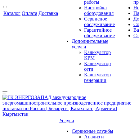
работы
пр
Настройка
Но
Каталог
Оплата
Доставка
оборудования
Па
Сервисное
До
обслуживание
Со
Гарантийное
Ва
обслуживание
Ст
Дополнительные
услуги
Калькулятор
КРМ
Калькулятор
сети
Калькулятор
генерации
Услуги
Сервисные службы
Анализ и