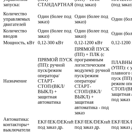
запуска:
СТАНДАРТНАЯ
(под заказ)
(под заказ
Количество
Один (более под
Один (более под
управляемых
Один (бол
заказ)
заказ)
двигателей
Количество
Один (более под
Один (более под
Один (бол
вводов
заказ)
заказ)
Мощность, кВт
0,12-300 кВт
0,12-1200 кВт
0,12-1200
ПРЯМОЙ ПУСК
(ПП) + ПЛК (с
ПРЯМОЙ ПУСК
программным
ПЛАВНЫ
(ПП): ручной
логистическим
(УПП): с 
пуск/режим
модулем): ручной
плавного 
оператора/
пуск/режим
пуск (ПП)
Назначение
СТАРТ-
оператора/
режим оп
СТОП/(ВКЛ/
СТАРТ-
СТОП/(В
ВЫКЛ) +
СТОП/(ВКЛ/
защитная 
защитная
ВЫКЛ) +
под заказ
автоматика
защитная
автоматика - под
заказ
Автоматика:
EKF/IEK/DEKraft
EKF/IEK/DEKraft
EKF/IEK/
контакторы+
под заказ др.
под заказ др.
под заказ 
выключатели