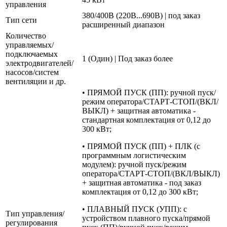
управления
380/400В (220В...690В) | под заказ
Тип сети
расширенный диапазон
Количество
управляемых/
подключаемых
1 (Один) | Под заказ более
электродвигателей/
насосов/систем
вентиляции и др.
• ПРЯМОЙ ПУСК (ПП): ручной пуск/
режим оператора/СТАРТ-СТОП/(ВКЛ/
ВЫКЛ) + защитная автоматика -
стандартная комплектация от 0,12 до
300 кВт;
• ПРЯМОЙ ПУСК (ПП) + ПЛК (с
программным логистическим
модулем): ручной пуск/режим
оператора/СТАРТ-СТОП/(ВКЛ/ВЫКЛ)
+ защитная автоматика - под заказ
комплектация от 0,12 до 300 кВт;
• ПЛАВНЫЙ ПУСК (УПП): с
Тип управления/
устройством плавного пуска/прямой
регулирования