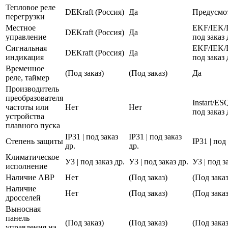
Тепловое реле
DEKraft (Россия)
Да
Предусмо
перегрузки
Местное
EKF/IEK/
DEKraft (Россия)
Да
управление
под заказ 
Сигнальная
EKF/IEK/
DEKraft (Россия)
Да
индикация
под заказ 
Временное
(Под заказ)
(Под заказ)
Да
реле, таймер
Производитель
преобразователя
Instart/E
частоты или
Нет
Нет
под заказ 
устройства
плавного пуска
IP31 | под заказ
IP31 | под заказ
Степень защиты
IP31 | под
др.
др.
Климатическое
У3 | под заказ др.
У3 | под заказ др.
У3 | под з
исполнение
Наличие АВР
Нет
(Под заказ)
(Под заказ
Наличие
Нет
(Под заказ)
(Под заказ
дросселей
Выносная
панель
(Под заказ)
(Под заказ)
(Под заказ
управления на