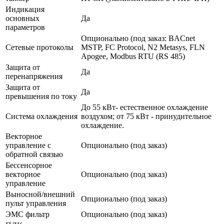
Индикация
основных
Да
параметров
Опционально (под заказ: BACnet
Сетевые протоколы
MSTP, FC Protocol, N2 Metasys, FLN
Apogee, Modbus RTU (RS 485)
Защита от
Да
перенапряжения
Защита от
Да
превышения по току
До 55 кВт- естественное охлаждение
Система охлаждения
воздухом; от 75 кВт - принудительное
охлаждение.
Векторное
управление с
Опционально (под заказ)
обратной связью
Бессенсорное
векторное
Опционально (под заказ)
управление
Выносной/внешний
Опционально (под заказ)
пульт управления
ЭМС фильтр
Опционально (под заказ)