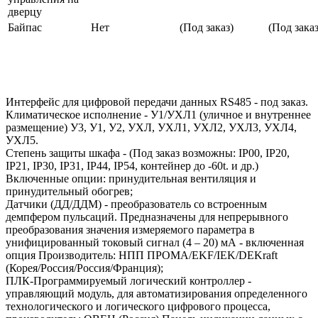
дверцу
Байпас
Нет
(Под заказ)
(Под заказ
Интерфейс для цифровой передачи данных RS485 - под заказ.
Климатическое исполнение - У1/УХЛ1 (уличное и внутреннее
размещение) У3, У1, У2, УХЛ, УХЛ1, УХЛ2, УХЛ3, УХЛ4,
УХЛ5.
Степень защиты шкафа - (Под заказ возможны: IP00, IP20,
IP21, IP30, IP31, IP44, IP54, контейнер до -60t. и др.)
Включенные опции: принудительная вентиляция и
принудительный обогрев;
Датчики (ДД/ДДМ) - преобразователь со встроенным
демпфером пульсаций. Предназначены для непрерывного
преобразования значения измеряемого параметра в
унифицированный токовый сигнал (4 – 20) мА - включенная
опция Производитель: НПП ПРОМА/EKF/IEK/DEKraft
(Корея/Россия/Россия/Франция);
ПЛК-Программируемый логический контроллер -
управляющий модуль, для автоматизирования определенного
технологического и логического цифрового процесса,