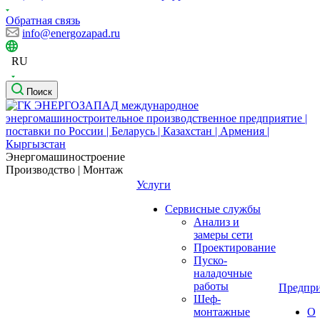
Обратная связь
info@energozapad.ru
RU
Поиск
Энергомашиностроение
Производство | Монтаж
Услуги
Сервисные службы
Анализ и
замеры сети
Проектирование
Пуско-
наладочные
работы
Предпри
Шеф-
монтажные
О