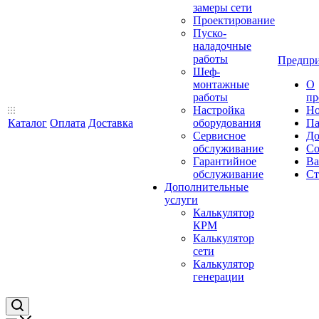
замеры сети
Проектирование
Пуско-
наладочные
работы
Предпри
Шеф-
монтажные
О
работы
пр
Настройка
Но
Каталог
Оплата
Доставка
оборудования
Па
Сервисное
До
обслуживание
Со
Гарантийное
Ва
обслуживание
Ст
Дополнительные
услуги
Калькулятор
КРМ
Калькулятор
сети
Калькулятор
генерации