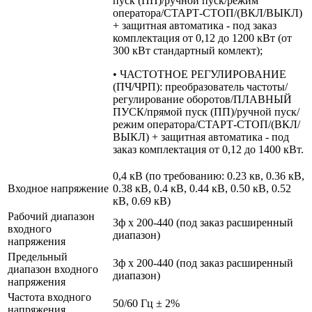
пуск (ПП)/ручной пуск/режим
оператора/СТАРТ-СТОП/(ВКЛ/ВЫКЛ)
+ защитная автоматика - под заказ
комплектация от 0,12 до 1200 кВт (от
300 кВт стандартный комлект);
• ЧАСТОТНОЕ РЕГУЛИРОВАНИЕ
(ПЧ/ЧРП): преобразователь частоты/
регулирование оборотов/ПЛАВНЫЙ
ПУСК/прямой пуск (ПП)/ручной пуск/
режим оператора/СТАРТ-СТОП/(ВКЛ/
ВЫКЛ) + защитная автоматика - под
заказ комплектация от 0,12 до 1400 кВт.
0,4 кВ (по требованию: 0.23 кв, 0.36 кВ,
Входное напряжение
0.38 кВ, 0.4 кВ, 0.44 кВ, 0.50 кВ, 0.52
кВ, 0.69 кВ)
Рабочий диапазон
3ф х 200-440 (под заказ расширенный
входного
диапазон)
напряжения
Предельный
3ф х 200-440 (под заказ расширенный
диапазон входного
диапазон)
напряжения
Частота входного
50/60 Гц ± 2%
напряжения