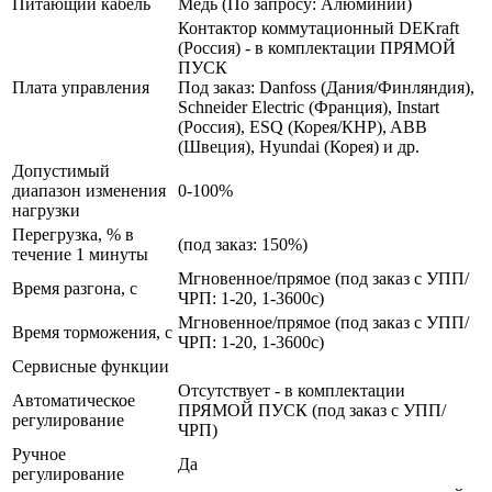
Питающий кабель
Медь (По запросу: Алюминий)
Контактор коммутационный DEKraft
(Россия) - в комплектации ПРЯМОЙ
ПУСК
Плата управления
Под заказ: Danfoss (Дания/Финляндия),
Schneider Electric (Франция), Instart
(Россия), ESQ (Корея/КНР), ABB
(Швеция), Hyundai (Корея) и др.
Допустимый
диапазон изменения
0-100%
нагрузки
Перегрузка, % в
(под заказ: 150%)
течение 1 минуты
Мгновенное/прямое (под заказ с УПП/
Время разгона, с
ЧРП: 1-20, 1-3600с)
Мгновенное/прямое (под заказ с УПП/
Время торможения, с
ЧРП: 1-20, 1-3600с)
Сервисные функции
Отсутствует - в комплектации
Автоматическое
ПРЯМОЙ ПУСК (под заказ с УПП/
регулирование
ЧРП)
Ручное
Да
регулирование