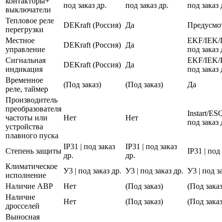
контакторы+
под заказ др.
под заказ др.
под заказ 
выключатели
Тепловое реле
DEKraft (Россия)
Да
Предусмо
перегрузки
Местное
EKF/IEK/
DEKraft (Россия)
Да
управление
под заказ 
Сигнальная
EKF/IEK/
DEKraft (Россия)
Да
индикация
под заказ 
Временное
(Под заказ)
(Под заказ)
Да
реле, таймер
Производитель
преобразователя
Instart/E
частоты или
Нет
Нет
под заказ 
устройства
плавного пуска
IP31 | под заказ
IP31 | под заказ
Степень защиты
IP31 | под
др.
др.
Климатическое
У3 | под заказ др.
У3 | под заказ др.
У3 | под з
исполнение
Наличие АВР
Нет
(Под заказ)
(Под заказ
Наличие
Нет
(Под заказ)
(Под заказ
дросселей
Выносная