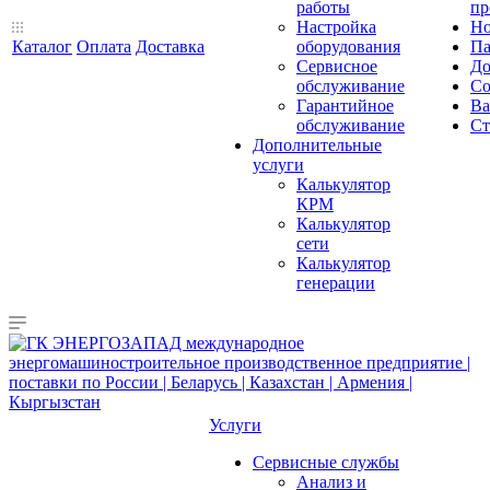
работы
пр
Настройка
Но
Каталог
Оплата
Доставка
оборудования
Па
Сервисное
До
обслуживание
Со
Гарантийное
Ва
обслуживание
Ст
Дополнительные
услуги
Калькулятор
КРМ
Калькулятор
сети
Калькулятор
генерации
Услуги
Сервисные службы
Анализ и