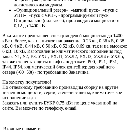
логистическим модулем.
«Функциональный резерв«, «мягкий пуск«, «пуск с
УПП«, «пуск с ЧРП«, «программируемый пуск« -
Опционально (под заказ), производятся мощности от
0,12 до 1400 кВт.
В каталоге представлен спектр моделей мощностью до 1400
кВт и более, как на низкое напряжение: 0.23 кв, 0.36 кВ, 0.38
кВ, 0.4 кВ, 0.44 кВ, 0.50 кВ, 0.52 кВ, 0.69 кв, так и на высокое:
6 кВ, 10 кВ. Изготовление климатического исполнения под
заказ: У1, У2, У3, УХЛ, УХЛ1, УХЛ2, УХЛ3, УХЛ4 и УХЛ5,
так же степень защиты шкафа - под заказ: IP00, IP21, IP31,
IP44, IP54, климатический блок контейнер для крайнего
севера (-60+50t) - по требованию Заказчика.
На заметку покупателю!
По отдельному требованию производим сборку на другие
значения мощности, серии, степени защиты, климатическое
исполнение и др.
Заказать или купить БУКР 0,75 кВт по цене указанной на
сайте, Вы можете по телефону, e-mail.
Входные параметры