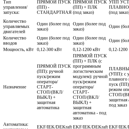
Тип
ПРЯМОЙ ПУСК
ПРЯМОЙ ПУСК
УПП УС
управления/
(ПП) -
(ПП) + ПЛК
ПЛАВНО
запуска:
СТАНДАРТНАЯ
(под заказ)
(под заказ
Количество
Один (более под
Один (более под
управляемых
Один (бол
заказ)
заказ)
двигателей
Количество
Один (более под
Один (более под
Один (бол
вводов
заказ)
заказ)
Мощность, кВт
0,12-300 кВт
0,12-1200 кВт
0,12-1200
ПРЯМОЙ ПУСК
(ПП) + ПЛК (с
ПРЯМОЙ ПУСК
программным
ПЛАВНЫ
(ПП): ручной
логистическим
(УПП): с 
пуск/режим
модулем): ручной
плавного 
оператора/
пуск/режим
пуск (ПП)
Назначение
СТАРТ-
оператора/
режим оп
СТОП/(ВКЛ/
СТАРТ-
СТОП/(В
ВЫКЛ) +
СТОП/(ВКЛ/
защитная 
защитная
ВЫКЛ) +
под заказ
автоматика
защитная
автоматика - под
заказ
Автоматика:
EKF/IEK/DEKraft
EKF/IEK/DEKraft
EKF/IEK/