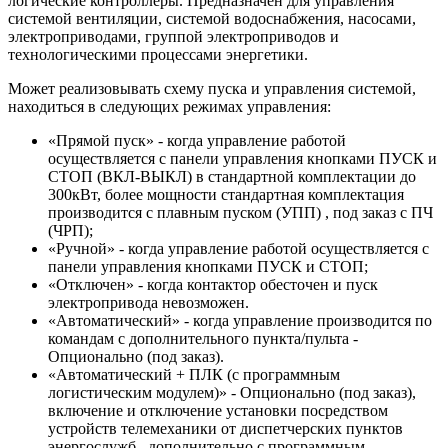
логические контроллеры. Предназначен для управления
системой вентиляции, системой водоснабжения, насосами,
электроприводами, группой электроприводов и
технологическими процессами энергетики.
Может реализовывать схему пуска и управления системой,
находиться в следующих режимах управления:
«Прямой пуск» - когда управление работой
осуществляется с панели управления кнопками ПУСК и
СТОП (ВКЛ-ВЫКЛ) в стандартной комплектации до
300кВт, более мощности стандартная комплектация
производится с плавным пуском (УПП) , под заказ с ПЧ
(ЧРП);
«Ручной» - когда управление работой осуществляется с
панели управления кнопками ПУСК и СТОП;
«Отключен» - когда контактор обесточен и пуск
электропривода невозможен.
«Автоматический» - когда управление производится по
командам с дополнительного пункта/пульта -
Опционально (под заказ).
«Автоматический + ПЛК (с программным
логистическим модулем)» - Опционально (под заказ),
включение и отключение установки посредством
устройств телемеханики от диспетчерских пунктов
энергослужб , дополнительно с программным