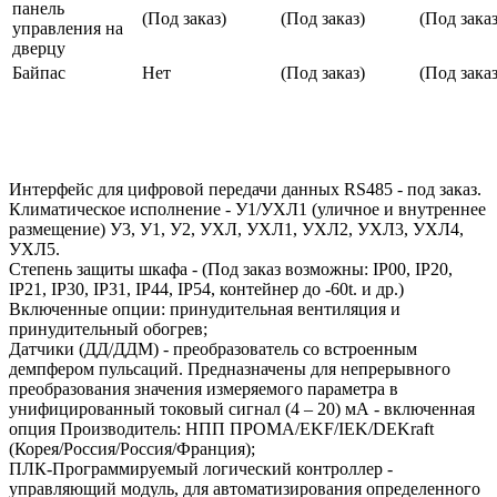
панель
(Под заказ)
(Под заказ)
(Под заказ
управления на
дверцу
Байпас
Нет
(Под заказ)
(Под заказ
Интерфейс для цифровой передачи данных RS485 - под заказ.
Климатическое исполнение - У1/УХЛ1 (уличное и внутреннее
размещение) У3, У1, У2, УХЛ, УХЛ1, УХЛ2, УХЛ3, УХЛ4,
УХЛ5.
Степень защиты шкафа - (Под заказ возможны: IP00, IP20,
IP21, IP30, IP31, IP44, IP54, контейнер до -60t. и др.)
Включенные опции: принудительная вентиляция и
принудительный обогрев;
Датчики (ДД/ДДМ) - преобразователь со встроенным
демпфером пульсаций. Предназначены для непрерывного
преобразования значения измеряемого параметра в
унифицированный токовый сигнал (4 – 20) мА - включенная
опция Производитель: НПП ПРОМА/EKF/IEK/DEKraft
(Корея/Россия/Россия/Франция);
ПЛК-Программируемый логический контроллер -
управляющий модуль, для автоматизирования определенного