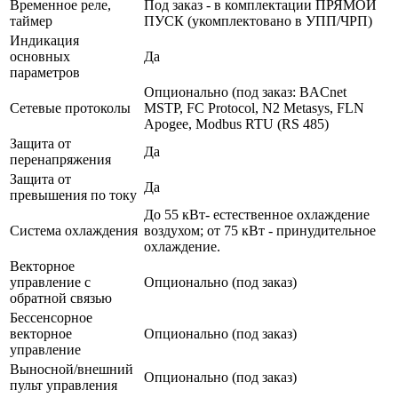
Временное реле,
Под заказ - в комплектации ПРЯМОЙ
таймер
ПУСК (укомплектовано в УПП/ЧРП)
Индикация
основных
Да
параметров
Опционально (под заказ: BACnet
Сетевые протоколы
MSTP, FC Protocol, N2 Metasys, FLN
Apogee, Modbus RTU (RS 485)
Защита от
Да
перенапряжения
Защита от
Да
превышения по току
До 55 кВт- естественное охлаждение
Система охлаждения
воздухом; от 75 кВт - принудительное
охлаждение.
Векторное
управление с
Опционально (под заказ)
обратной связью
Бессенсорное
векторное
Опционально (под заказ)
управление
Выносной/внешний
Опционально (под заказ)
пульт управления