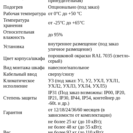
принудительная)
Подогрев
Опционально (под заказ)
Рабочая температура
от 0°C до +50 °C
Температура
от -25°C до +65°C
хранения
Относительная
до 95%
влажность
внутреннее размещение (под заказ
Установка
уличное размещение)
порошковой окраски RAL 7035 (светло-
Цвет корпуса/шкафа
серый)
Вид монтажа шкафа
навесное/напольное
Кабельный ввод
сверху/снизу
Климатическое
У3 (под заказ: У1, У2, УХЛ, УХЛ1,
исполнение
УХЛ2, УХЛ3, УХЛ4, УХЛ5)
IP31 (Под заказ возможны: IP00, IP20,
Степень защиты
IP21, IP30, IP44, IP54, контейнер до
-60t. и др.)
от 12/18/24/36/60 месяцев (в
Гарантия
зависимости от комплектации)
не более 25 кг (до 10 кВт);
не более 48 кг (до 55 кВт);
Вес
не более 92 кг (до 110 кВт);