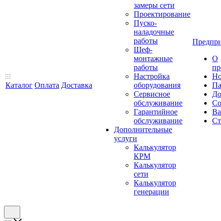
замеры сети
Проектирование
Пуско-
наладочные
работы
Предпри
Шеф-
монтажные
О
работы
пр
Настройка
Но
Каталог
Оплата
Доставка
оборудования
Па
Сервисное
До
обслуживание
Со
Гарантийное
Ва
обслуживание
Ст
Дополнительные
услуги
Калькулятор
КРМ
Калькулятор
сети
Калькулятор
генерации