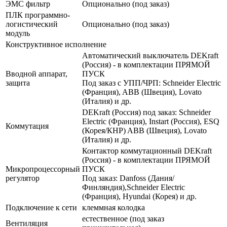
ЭМС фильтр
Опционально (под заказ)
ПЛК программно-
логистический
Опционально (под заказ)
модуль
Конструктивное исполнение
Автоматический выключатель DEKraft
(Россия) - в комплектации ПРЯМОЙ
Вводной аппарат,
ПУСК
защита
Под заказ с УПП/ЧРП: Schneider Electric
(Франция), ABB (Швеция), Lovato
(Италия) и др.
DEKraft (Россия) под заказ: Schneider
Electric (Франция), Instart (Россия), ESQ
Коммутация
(Корея/КНР) ABB (Швеция), Lovato
(Италия) и др.
Контактор коммутационный DEKraft
(Россия) - в комплектации ПРЯМОЙ
Микропроцессорный
ПУСК
регулятор
Под заказ: Danfoss (Дания/
Финляндия),Schneider Electric
(Франция), Hyundai (Корея) и др.
Подключение к сети
клеммная колодка
естественное (под заказ
Вентиляция