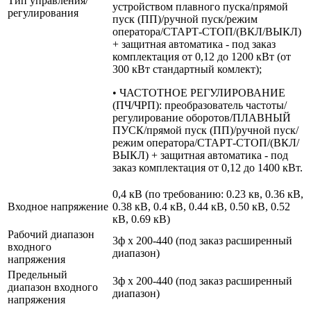
Тип управления/
устройством плавного пуска/прямой
регулирования
пуск (ПП)/ручной пуск/режим
оператора/СТАРТ-СТОП/(ВКЛ/ВЫКЛ)
+ защитная автоматика - под заказ
комплектация от 0,12 до 1200 кВт (от
300 кВт стандартный комлект);
• ЧАСТОТНОЕ РЕГУЛИРОВАНИЕ
(ПЧ/ЧРП): преобразователь частоты/
регулирование оборотов/ПЛАВНЫЙ
ПУСК/прямой пуск (ПП)/ручной пуск/
режим оператора/СТАРТ-СТОП/(ВКЛ/
ВЫКЛ) + защитная автоматика - под
заказ комплектация от 0,12 до 1400 кВт.
0,4 кВ (по требованию: 0.23 кв, 0.36 кВ,
Входное напряжение
0.38 кВ, 0.4 кВ, 0.44 кВ, 0.50 кВ, 0.52
кВ, 0.69 кВ)
Рабочий диапазон
3ф х 200-440 (под заказ расширенный
входного
диапазон)
напряжения
Предельный
3ф х 200-440 (под заказ расширенный
диапазон входного
диапазон)
напряжения