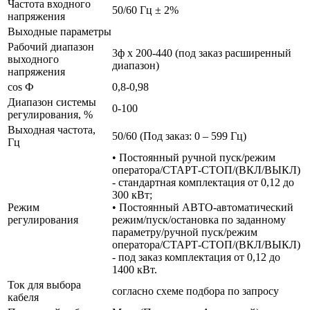
Частота входного
50/60 Гц ± 2%
напряжения
Выходные параметры
Рабочий диапазон
3ф х 200-440 (под заказ расширенный
выходного
диапазон)
напряжения
cos Ф
0,8-0,98
Диапазон системы
0-100
регулирования, %
Выходная частота,
50/60 (Под заказ: 0 – 599 Гц)
Гц
• Постоянный ручной пуск/режим
оператора/СТАРТ-СТОП/(ВКЛ/ВЫКЛ)
- стандартная комплектация от 0,12 до
300 кВт;
Режим
• Постоянный АВТО-автоматический
регулирования
режим/пуск/остановка по заданному
параметру/ручной пуск/режим
оператора/СТАРТ-СТОП/(ВКЛ/ВЫКЛ)
- под заказ комплектация от 0,12 до
1400 кВт.
Ток для выбора
согласно схеме подбора по запросу
кабеля