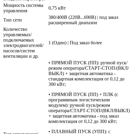
Мощность системы
0,75 кВт
управления
380/400В (220В...690В) | под заказ
Тип сети
расширенный диапазон
Количество
управляемых/
подключаемых
1 (Один) | Под заказ более
электродвигателей/
насосов/систем
вентиляции и др.
• ПРЯМОЙ ПУСК (ПП): ручной пуск/
режим оператора/СТАРТ-СТОП/(ВКЛ/
ВЫКЛ) + защитная автоматика -
стандартная комплектация от 0,12 до
300 кВт;
• ПРЯМОЙ ПУСК (ПП) + ПЛК (с
программным логистическим
модулем): ручной пуск/режим
оператора/СТАРТ-СТОП/(ВКЛ/ВЫКЛ)
+ защитная автоматика - под заказ
комплектация от 0,12 до 300 кВт;
• ПЛАВНЫЙ ПУСК (УПП): с