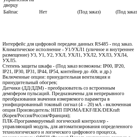
дверцу
Байпас
Нет
(Под заказ)
(Под заказ
Интерфейс для цифровой передачи данных RS485 - под заказ.
Климатическое исполнение - У1/УХЛ1 (уличное и внутреннее
размещение) У3, У1, У2, УХЛ, УХЛ1, УХЛ2, УХЛ3, УХЛ4,
УХЛ5.
Степень защиты шкафа - (Под заказ возможны: IP00, IP20,
IP21, IP30, IP31, IP44, IP54, контейнер до -60t. и др.)
Включенные опции: принудительная вентиляция и
принудительный обогрев;
Датчики (ДД/ДДМ) - преобразователь со встроенным
демпфером пульсаций. Предназначены для непрерывного
преобразования значения измеряемого параметра в
унифицированный токовый сигнал (4 – 20) мА - включенная
опция Производитель: НПП ПРОМА/EKF/IEK/DEKraft
(Корея/Россия/Россия/Франция);
ПЛК-Программируемый логический контроллер -
управляющий модуль, для автоматизирования определенного
технологического и логического цифрового процесса,