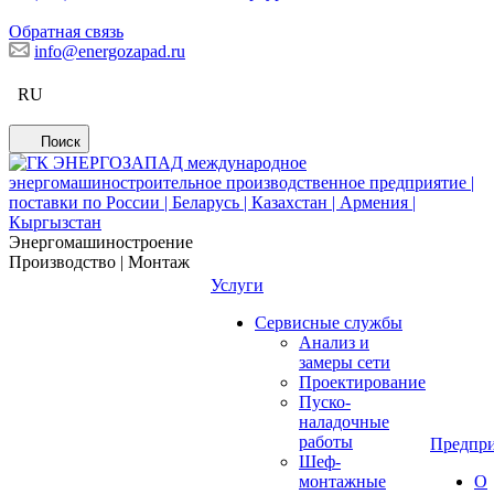
Обратная связь
info@energozapad.ru
RU
Поиск
Энергомашиностроение
Производство | Монтаж
Услуги
Сервисные службы
Анализ и
замеры сети
Проектирование
Пуско-
наладочные
работы
Предпри
Шеф-
монтажные
О