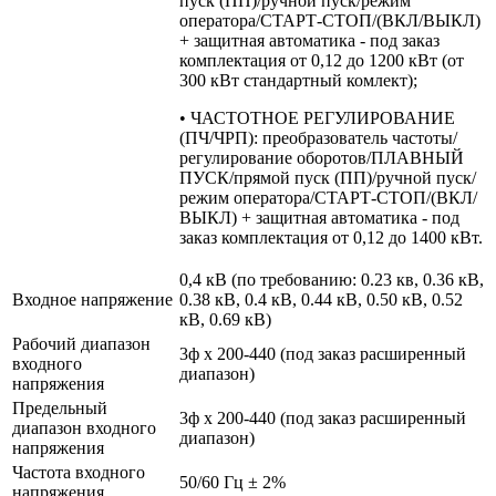
пуск (ПП)/ручной пуск/режим
оператора/СТАРТ-СТОП/(ВКЛ/ВЫКЛ)
+ защитная автоматика - под заказ
комплектация от 0,12 до 1200 кВт (от
300 кВт стандартный комлект);
• ЧАСТОТНОЕ РЕГУЛИРОВАНИЕ
(ПЧ/ЧРП): преобразователь частоты/
регулирование оборотов/ПЛАВНЫЙ
ПУСК/прямой пуск (ПП)/ручной пуск/
режим оператора/СТАРТ-СТОП/(ВКЛ/
ВЫКЛ) + защитная автоматика - под
заказ комплектация от 0,12 до 1400 кВт.
0,4 кВ (по требованию: 0.23 кв, 0.36 кВ,
Входное напряжение
0.38 кВ, 0.4 кВ, 0.44 кВ, 0.50 кВ, 0.52
кВ, 0.69 кВ)
Рабочий диапазон
3ф х 200-440 (под заказ расширенный
входного
диапазон)
напряжения
Предельный
3ф х 200-440 (под заказ расширенный
диапазон входного
диапазон)
напряжения
Частота входного
50/60 Гц ± 2%
напряжения