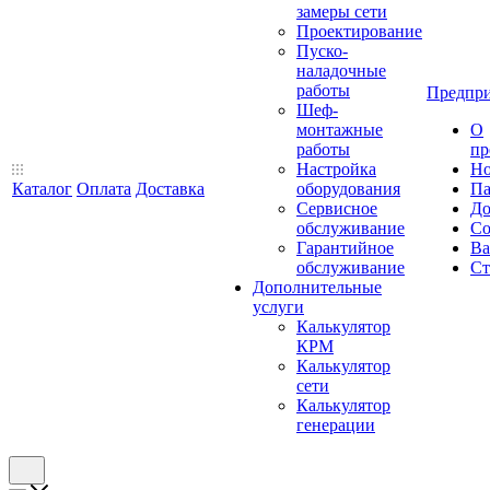
замеры сети
Проектирование
Пуско-
наладочные
работы
Предпри
Шеф-
монтажные
О
работы
пр
Настройка
Но
Каталог
Оплата
Доставка
оборудования
Па
Сервисное
До
обслуживание
Со
Гарантийное
Ва
обслуживание
Ст
Дополнительные
услуги
Калькулятор
КРМ
Калькулятор
сети
Калькулятор
генерации