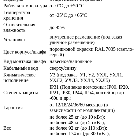
Рабочая температура
от 0°C до +50 °C
Температура
от -25°C до +65°C
хранения
Относительная
до 95%
влажность
внутреннее размещение (под заказ
Установка
уличное размещение)
порошковой окраски RAL 7035 (светло-
Цвет корпуса/шкафа
серый)
Вид монтажа шкафа
навесное/напольное
Кабельный ввод
сверху/снизу
Климатическое
У3 (под заказ: У1, У2, УХЛ, УХЛ1,
исполнение
УХЛ2, УХЛ3, УХЛ4, УХЛ5)
IP31 (Под заказ возможны: IP00, IP20,
Степень защиты
IP21, IP30, IP44, IP54, контейнер до
-60t. и др.)
от 12/18/24/36/60 месяцев (в
Гарантия
зависимости от комплектации)
не более 25 кг (до 10 кВт);
не более 48 кг (до 55 кВт);
Вес
не более 92 кг (до 110 кВт);
не более 174 кг (до 300 кВт);