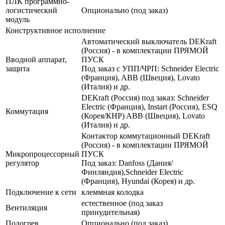
ПЛК программно-
логистический
Опционально (под заказ)
модуль
Конструктивное исполнение
Автоматический выключатель DEKraft
(Россия) - в комплектации ПРЯМОЙ
Вводной аппарат,
ПУСК
защита
Под заказ с УПП/ЧРП: Schneider Electric
(Франция), ABB (Швеция), Lovato
(Италия) и др.
DEKraft (Россия) под заказ: Schneider
Electric (Франция), Instart (Россия), ESQ
Коммутация
(Корея/КНР) ABB (Швеция), Lovato
(Италия) и др.
Контактор коммутационный DEKraft
(Россия) - в комплектации ПРЯМОЙ
Микропроцессорный
ПУСК
регулятор
Под заказ: Danfoss (Дания/
Финляндия),Schneider Electric
(Франция), Hyundai (Корея) и др.
Подключение к сети
клеммная колодка
естественное (под заказ
Вентиляция
принудительная)
Подогрев
Опционально (под заказ)