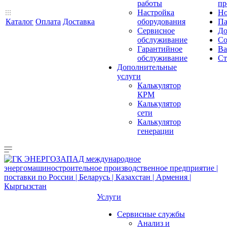
работы
пр
Настройка
Но
Каталог
Оплата
Доставка
оборудования
Па
Сервисное
До
обслуживание
Со
Гарантийное
Ва
обслуживание
Ст
Дополнительные
услуги
Калькулятор
КРМ
Калькулятор
сети
Калькулятор
генерации
Услуги
Сервисные службы
Анализ и