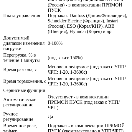
(Россия) - в комплектации ПРЯМОЙ
ПУСК
Плата управления
Под заказ: Danfoss (Дания/Финляндия),
Schneider Electric (Франция), Instart
(Россия), ESQ (Корея/КНР), ABB
(Швеция), Hyundai (Корея) и др.
Допустимый
диапазон изменения
0-100%
нагрузки
Перегрузка, % в
(под заказ: 150%)
течение 1 минуты
Мгновенное/прямое (под заказ с УПП/
Время разгона, с
ЧРП: 1-20, 1-3600с)
Мгновенное/прямое (под заказ с УПП/
Время торможения, с
ЧРП: 1-20, 1-3600с)
Сервисные функции
Отсутствует - в комплектации
Автоматическое
ПРЯМОЙ ПУСК (под заказ с УПП/
регулирование
ЧРП)
Ручное
Да
регулирование
Временное реле,
Под заказ - в комплектации ПРЯМОЙ
таймер
ПУСК (укомплектовано в УПП/ЧРП)