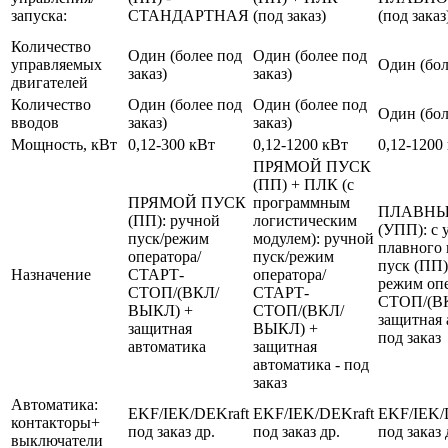
запуска:
СТАНДАРТНАЯ
(под заказ)
(под заказ
Количество
Один (более под
Один (более под
управляемых
Один (бол
заказ)
заказ)
двигателей
Количество
Один (более под
Один (более под
Один (бол
вводов
заказ)
заказ)
Мощность, кВт
0,12-300 кВт
0,12-1200 кВт
0,12-1200
ПРЯМОЙ ПУСК
(ПП) + ПЛК (с
ПРЯМОЙ ПУСК
программным
ПЛАВНЫ
(ПП): ручной
логистическим
(УПП): с 
пуск/режим
модулем): ручной
плавного 
оператора/
пуск/режим
пуск (ПП)
Назначение
СТАРТ-
оператора/
режим оп
СТОП/(ВКЛ/
СТАРТ-
СТОП/(В
ВЫКЛ) +
СТОП/(ВКЛ/
защитная 
защитная
ВЫКЛ) +
под заказ
автоматика
защитная
автоматика - под
заказ
Автоматика:
EKF/IEK/DEKraft
EKF/IEK/DEKraft
EKF/IEK/
контакторы+
под заказ др.
под заказ др.
под заказ 
выключатели