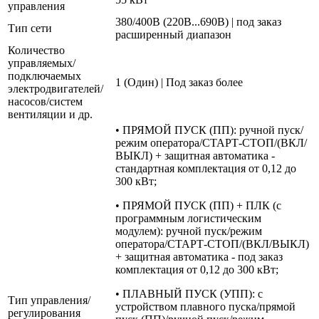
управления
380/400В (220В...690В) | под заказ
Тип сети
расширенный диапазон
Количество
управляемых/
подключаемых
1 (Один) | Под заказ более
электродвигателей/
насосов/систем
вентиляции и др.
• ПРЯМОЙ ПУСК (ПП): ручной пуск/
режим оператора/СТАРТ-СТОП/(ВКЛ/
ВЫКЛ) + защитная автоматика -
стандартная комплектация от 0,12 до
300 кВт;
• ПРЯМОЙ ПУСК (ПП) + ПЛК (с
программным логистическим
модулем): ручной пуск/режим
оператора/СТАРТ-СТОП/(ВКЛ/ВЫКЛ)
+ защитная автоматика - под заказ
комплектация от 0,12 до 300 кВт;
• ПЛАВНЫЙ ПУСК (УПП): с
Тип управления/
устройством плавного пуска/прямой
регулирования