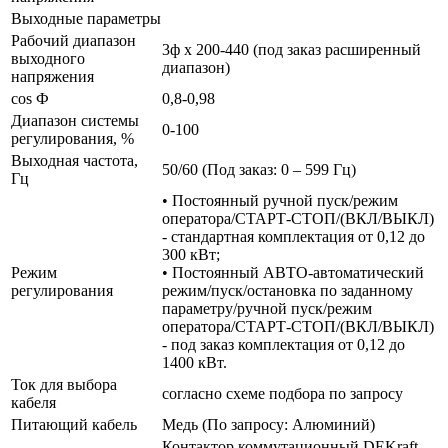
Выходные параметры
Рабочий диапазон
3ф х 200-440 (под заказ расширенный
выходного
диапазон)
напряжения
cos Ф
0,8-0,98
Диапазон системы
0-100
регулирования, %
Выходная частота,
50/60 (Под заказ: 0 – 599 Гц)
Гц
• Постоянный ручной пуск/режим
оператора/СТАРТ-СТОП/(ВКЛ/ВЫКЛ)
- стандартная комплектация от 0,12 до
300 кВт;
Режим
• Постоянный АВТО-автоматический
регулирования
режим/пуск/остановка по заданному
параметру/ручной пуск/режим
оператора/СТАРТ-СТОП/(ВКЛ/ВЫКЛ)
- под заказ комплектация от 0,12 до
1400 кВт.
Ток для выбора
согласно схеме подбора по запросу
кабеля
Питающий кабель
Медь (По запросу: Алюминий)
Контактор коммутационный DEKraft