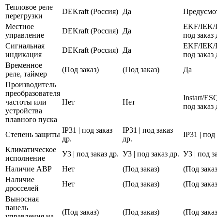
Тепловое реле
DEKraft (Россия)
Да
Предусмо
перегрузки
Местное
EKF/IEK/
DEKraft (Россия)
Да
управление
под заказ 
Сигнальная
EKF/IEK/
DEKraft (Россия)
Да
индикация
под заказ 
Временное
(Под заказ)
(Под заказ)
Да
реле, таймер
Производитель
преобразователя
Instart/E
частоты или
Нет
Нет
под заказ 
устройства
плавного пуска
IP31 | под заказ
IP31 | под заказ
Степень защиты
IP31 | под
др.
др.
Климатическое
У3 | под заказ др.
У3 | под заказ др.
У3 | под з
исполнение
Наличие АВР
Нет
(Под заказ)
(Под заказ
Наличие
Нет
(Под заказ)
(Под заказ
дросселей
Выносная
панель
(Под заказ)
(Под заказ)
(Под заказ
управления на