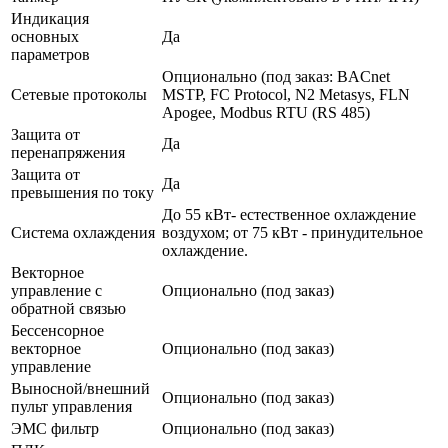
Индикация
основных
Да
параметров
Опционально (под заказ: BACnet
Сетевые протоколы
MSTP, FC Protocol, N2 Metasys, FLN
Apogee, Modbus RTU (RS 485)
Защита от
Да
перенапряжения
Защита от
Да
превышения по току
До 55 кВт- естественное охлаждение
Система охлаждения
воздухом; от 75 кВт - принудительное
охлаждение.
Векторное
управление с
Опционально (под заказ)
обратной связью
Бессенсорное
векторное
Опционально (под заказ)
управление
Выносной/внешний
Опционально (под заказ)
пульт управления
ЭМС фильтр
Опционально (под заказ)