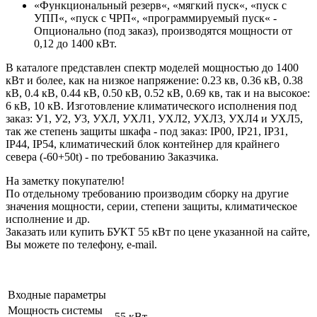
«Функциональный резерв«, «мягкий пуск«, «пуск с
УПП«, «пуск с ЧРП«, «программируемый пуск« -
Опционально (под заказ), производятся мощности от
0,12 до 1400 кВт.
В каталоге представлен спектр моделей мощностью до 1400
кВт и более, как на низкое напряжение: 0.23 кв, 0.36 кВ, 0.38
кВ, 0.4 кВ, 0.44 кВ, 0.50 кВ, 0.52 кВ, 0.69 кв, так и на высокое:
6 кВ, 10 кВ. Изготовление климатического исполнения под
заказ: У1, У2, У3, УХЛ, УХЛ1, УХЛ2, УХЛ3, УХЛ4 и УХЛ5,
так же степень защиты шкафа - под заказ: IP00, IP21, IP31,
IP44, IP54, климатический блок контейнер для крайнего
севера (-60+50t) - по требованию Заказчика.
На заметку покупателю!
По отдельному требованию производим сборку на другие
значения мощности, серии, степени защиты, климатическое
исполнение и др.
Заказать или купить БУКТ 55 кВт по цене указанной на сайте,
Вы можете по телефону, e-mail.
Входные параметры
Мощность системы
55 кВт