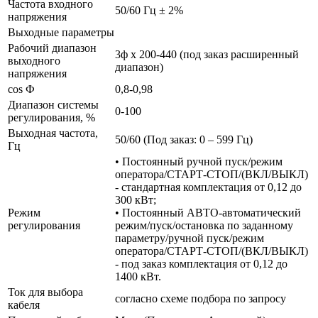
Частота входного
50/60 Гц ± 2%
напряжения
Выходные параметры
Рабочий диапазон
3ф х 200-440 (под заказ расширенный
выходного
диапазон)
напряжения
cos Ф
0,8-0,98
Диапазон системы
0-100
регулирования, %
Выходная частота,
50/60 (Под заказ: 0 – 599 Гц)
Гц
• Постоянный ручной пуск/режим
оператора/СТАРТ-СТОП/(ВКЛ/ВЫКЛ)
- стандартная комплектация от 0,12 до
300 кВт;
Режим
• Постоянный АВТО-автоматический
регулирования
режим/пуск/остановка по заданному
параметру/ручной пуск/режим
оператора/СТАРТ-СТОП/(ВКЛ/ВЫКЛ)
- под заказ комплектация от 0,12 до
1400 кВт.
Ток для выбора
согласно схеме подбора по запросу
кабеля