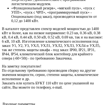
логистическим модулем.
«Функциональный резерв«, «мягкий пуск«, «пуск с
УПП«, «пуск с ЧРП«, «программируемый пуск« -
Опционально (под заказ), производятся мощности от
0,12 до 1400 кВт.
В каталоге представлен спектр моделей мощностью до 1400
кВт и более, как на низкое напряжение: 0.23 кв, 0.36 кВ, 0.38
кВ, 0.4 кВ, 0.44 кВ, 0.50 кВ, 0.52 кВ, 0.69 кв, так и на высокое:
6 кВ, 10 кВ. Изготовление климатического исполнения под
заказ: У1, У2, У3, УХЛ, УХЛ1, УХЛ2, УХЛ3, УХЛ4 и УХЛ5,
так же степень защиты шкафа - под заказ: IP00, IP21, IP31,
IP44, IP54, климатический блок контейнер для крайнего
севера (-60+50t) - по требованию Заказчика.
На заметку покупателю!
По отдельному требованию производим сборку на другие
значения мощности, серии, степени защиты, климатическое
исполнение и др.
Заказать или купить БУКТ 110 кВт по цене указанной на
сайте, Вы можете по телефону, e-mail.
Входные параметры