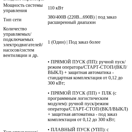
Мощность системы
110 кВт
управления
380/400В (220В...690В) | под заказ
Тип сети
расширенный диапазон
Количество
управляемых/
подключаемых
1 (Один) | Под заказ более
электродвигателей/
насосов/систем
вентиляции и др.
• ПРЯМОЙ ПУСК (ПП): ручной пуск/
режим оператора/СТАРТ-СТОП/(ВКЛ/
ВЫКЛ) + защитная автоматика -
стандартная комплектация от 0,12 до
300 кВт;
• ПРЯМОЙ ПУСК (ПП) + ПЛК (с
программным логистическим
модулем): ручной пуск/режим
оператора/СТАРТ-СТОП/(ВКЛ/ВЫКЛ)
+ защитная автоматика - под заказ
комплектация от 0,12 до 300 кВт;
• ПЛАВНЫЙ ПУСК (УПП): с