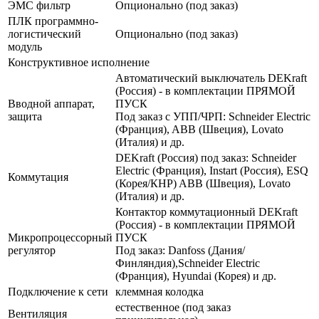
ЭМС фильтр
Опционально (под заказ)
ПЛК программно-
логистический
Опционально (под заказ)
модуль
Конструктивное исполнение
Автоматический выключатель DEKraft
(Россия) - в комплектации ПРЯМОЙ
Вводной аппарат,
ПУСК
защита
Под заказ с УПП/ЧРП: Schneider Electric
(Франция), ABB (Швеция), Lovato
(Италия) и др.
DEKraft (Россия) под заказ: Schneider
Electric (Франция), Instart (Россия), ESQ
Коммутация
(Корея/КНР) ABB (Швеция), Lovato
(Италия) и др.
Контактор коммутационный DEKraft
(Россия) - в комплектации ПРЯМОЙ
Микропроцессорный
ПУСК
регулятор
Под заказ: Danfoss (Дания/
Финляндия),Schneider Electric
(Франция), Hyundai (Корея) и др.
Подключение к сети
клеммная колодка
естественное (под заказ
Вентиляция