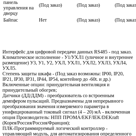
панель
(Под заказ)
(Под заказ)
(Под заказ
управления на
дверцу
Байпас
Нет
(Под заказ)
(Под заказ
Интерфейс для цифровой передачи данных RS485 - под заказ.
Климатическое исполнение - У1/УХЛ1 (уличное и внутреннее
размещение) У3, У1, У2, УХЛ, УХЛ1, УХЛ2, УХЛ3, УХЛ4,
УХЛ5.
Степень защиты шкафа - (Под заказ возможны: IP00, IP20,
IP21, IP30, IP31, IP44, IP54, контейнер до -60t. и др.)
Включенные опции: принудительная вентиляция и
принудительный обогрев;
Датчики (ДД/ДДМ) - преобразователь со встроенным
демпфером пульсаций. Предназначены для непрерывного
преобразования значения измеряемого параметра в
унифицированный токовый сигнал (4 – 20) мА - включенная
опция Производитель: НПП ПРОМА/EKF/IEK/DEKraft
(Корея/Россия/Россия/Франция);
ПЛК-Программируемый логический контроллер -
управляющий модуль, для автоматизирования определенного