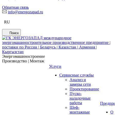
Обратная связь
info@energozapad.ru
RU
Поиск
Энергомашиностроение
Производство | Монтаж
Услуги
Сервисные службы
Анализ и
замеры сети
Проектирование
Пуско-
наладочные
работы
Предпри
Шеф-
монтажные
О