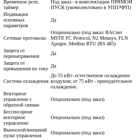
Временное реле,
Под заказ - в комплектации ПРЯМОЙ
таймер
ПУСК (укомплектовано в УПП/ЧРП)
Индикация
основных
Да
параметров
Опционально (под заказ: BACnet
Сетевые протоколы
MSTP, FC Protocol, N2 Metasys, FLN
Apogee, Modbus RTU (RS 485)
Защита от
Да
перенапряжения
Защита от
Да
превышения по току
До 55 кВт- естественное охлаждение
Система охлаждения
воздухом; от 75 кВт - принудительное
охлаждение.
Векторное
управление с
Опционально (под заказ)
обратной связью
Бессенсорное
векторное
Опционально (под заказ)
управление
Выносной/внешний
Опционально (под заказ)
пульт управления