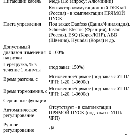
Питающий кабель
Медь (По запросу: Алюминий)
Контактор коммутационный DEKraft
(Россия) - в комплектации ПРЯМОЙ
ПУСК
Плата управления
Под заказ: Danfoss (Дания/Финляндия),
Schneider Electric (Франция), Instart
(Россия), ESQ (Корея/КНР), ABB
(Швеция), Hyundai (Корея) и др.
Допустимый
диапазон изменения
0-100%
нагрузки
Перегрузка, % в
(под заказ: 150%)
течение 1 минуты
Мгновенное/прямое (под заказ с УПП/
Время разгона, с
ЧРП: 1-20, 1-3600с)
Мгновенное/прямое (под заказ с УПП/
Время торможения, с
ЧРП: 1-20, 1-3600с)
Сервисные функции
Отсутствует - в комплектации
Автоматическое
ПРЯМОЙ ПУСК (под заказ с УПП/
регулирование
ЧРП)
Ручное
Да
регулирование