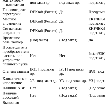
контакторы+
под заказ др.
под заказ др.
под заказ 
выключатели
Тепловое реле
DEKraft (Россия)
Да
Предусмо
перегрузки
Местное
EKF/IEK/
DEKraft (Россия)
Да
управление
под заказ 
Сигнальная
EKF/IEK/
DEKraft (Россия)
Да
индикация
под заказ 
Временное
(Под заказ)
(Под заказ)
Да
реле, таймер
Производитель
преобразователя
Instart/E
частоты или
Нет
Нет
под заказ 
устройства
плавного пуска
IP31 | под заказ
IP31 | под заказ
Степень защиты
IP31 | под
др.
др.
Климатическое
У3 | под заказ др.
У3 | под заказ др.
У3 | под з
исполнение
Наличие АВР
Нет
(Под заказ)
(Под заказ
Наличие
Нет
(Под заказ)
(Под заказ
дросселей
Выносная