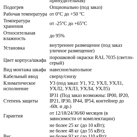
принудительная)
Подогрев
Опционально (под заказ)
Рабочая температура
от 0°C до +50 °C
Температура
от -25°C до +65°C
хранения
Относительная
до 95%
влажность
внутреннее размещение (под заказ
Установка
уличное размещение)
порошковой окраски RAL 7035 (светло-
Цвет корпуса/шкафа
серый)
Вид монтажа шкафа
навесное/напольное
Кабельный ввод
сверху/снизу
Климатическое
У3 (под заказ: У1, У2, УХЛ, УХЛ1,
исполнение
УХЛ2, УХЛ3, УХЛ4, УХЛ5)
IP31 (Под заказ возможны: IP00, IP20,
Степень защиты
IP21, IP30, IP44, IP54, контейнер до
-60t. и др.)
от 12/18/24/36/60 месяцев (в
Гарантия
зависимости от комплектации)
не более 25 кг (до 10 кВт);
не более 48 кг (до 55 кВт);
Вес
не более 92 кг (до 110 кВт);