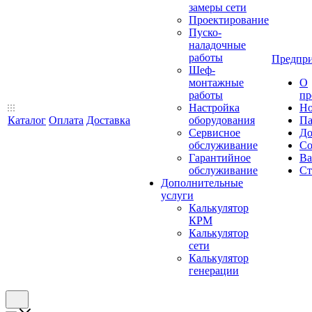
замеры сети
Проектирование
Пуско-
наладочные
работы
Предпри
Шеф-
монтажные
О
работы
пр
Настройка
Но
Каталог
Оплата
Доставка
оборудования
Па
Сервисное
До
обслуживание
Со
Гарантийное
Ва
обслуживание
Ст
Дополнительные
услуги
Калькулятор
КРМ
Калькулятор
сети
Калькулятор
генерации