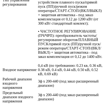
Тип управления/
устройством плавного пуска/прямой
регулирования
пуск (ПП)/ручной пуск/режим
оператора/СТАРТ-СТОП/(ВКЛ/ВЫКЛ)
+ защитная автоматика - под заказ
комплектация от 0,12 до 1200 кВт (от
300 кВт стандартный комлект);
• ЧАСТОТНОЕ РЕГУЛИРОВАНИЕ
(ПЧ/ЧРП): преобразователь частоты/
регулирование оборотов/ПЛАВНЫЙ
ПУСК/прямой пуск (ПП)/ручной пуск/
режим оператора/СТАРТ-СТОП/(ВКЛ/
ВЫКЛ) + защитная автоматика - под
заказ комплектация от 0,12 до 1400 кВт.
0,4 кВ (по требованию: 0.23 кв, 0.36 кВ,
Входное напряжение
0.38 кВ, 0.4 кВ, 0.44 кВ, 0.50 кВ, 0.52
кВ, 0.69 кВ)
Рабочий диапазон
3ф х 200-440 (под заказ расширенный
входного
диапазон)
напряжения
Предельный
3ф х 200-440 (под заказ расширенный
диапазон входного
диапазон)
напряжения