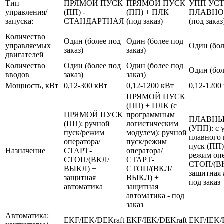
Тип
ПРЯМОЙ ПУСК
ПРЯМОЙ ПУСК
УПП УС
управления/
(ПП) -
(ПП) + ПЛК
ПЛАВНО
запуска:
СТАНДАРТНАЯ
(под заказ)
(под заказ
Количество
Один (более под
Один (более под
управляемых
Один (бол
заказ)
заказ)
двигателей
Количество
Один (более под
Один (более под
Один (бол
вводов
заказ)
заказ)
Мощность, кВт
0,12-300 кВт
0,12-1200 кВт
0,12-1200
ПРЯМОЙ ПУСК
(ПП) + ПЛК (с
ПРЯМОЙ ПУСК
программным
ПЛАВНЫ
(ПП): ручной
логистическим
(УПП): с 
пуск/режим
модулем): ручной
плавного 
оператора/
пуск/режим
пуск (ПП)
Назначение
СТАРТ-
оператора/
режим оп
СТОП/(ВКЛ/
СТАРТ-
СТОП/(В
ВЫКЛ) +
СТОП/(ВКЛ/
защитная 
защитная
ВЫКЛ) +
под заказ
автоматика
защитная
автоматика - под
заказ
Автоматика:
EKF/IEK/DEKraft
EKF/IEK/DEKraft
EKF/IEK/