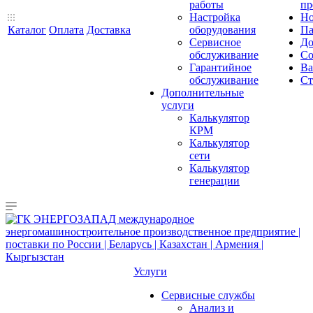
работы
пр
Настройка
Но
Каталог
Оплата
Доставка
оборудования
Па
Сервисное
До
обслуживание
Со
Гарантийное
Ва
обслуживание
Ст
Дополнительные
услуги
Калькулятор
КРМ
Калькулятор
сети
Калькулятор
генерации
Услуги
Сервисные службы
Анализ и