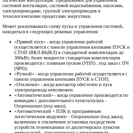
логические контроллеры. Предназначен для управления
системой вентиляции, системой водоснабжения, насосами,
электроприводами, группой электроприводов и
технологическими процессами энергетики.
Может реализовывать схему пуска и управления системой,
находиться в следующих режимах управления:
«Прямой пуск» - когда управление работой
осуществляется с панели управления кнопками ПУСК и
СТОП (ВКЛ-ВЫКЛ) в стандартной комплектации до
300кВт, более мощности стандартная комплектация
производится с плавным пуском (УПП) , под заказ с ПЧ
(ЧРП);
«Ручной» - когда управление работой осуществляется с
панели управления кнопками ПУСК и СТОП;
«Отключен» - когда контактор обесточен и пуск
электропривода невозможен.
«Автоматический» - когда управление производится по
командам с дополнительного пункта/пульта -
Опционально (под заказ).
«Автоматический + ПЛК (с программным
логистическим модулем)» - Опционально (под заказ),
включение и отключение установки посредством
устройств телемеханики от диспетчерских пунктов
энергослужб , дополнительно с программным