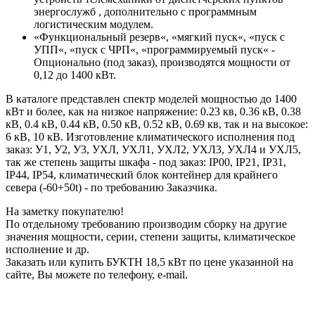
энергослужб , дополнительно с программным
логистическим модулем.
«Функциональный резерв«, «мягкий пуск«, «пуск с
УПП«, «пуск с ЧРП«, «программируемый пуск« -
Опционально (под заказ), производятся мощности от
0,12 до 1400 кВт.
В каталоге представлен спектр моделей мощностью до 1400
кВт и более, как на низкое напряжение: 0.23 кв, 0.36 кВ, 0.38
кВ, 0.4 кВ, 0.44 кВ, 0.50 кВ, 0.52 кВ, 0.69 кв, так и на высокое:
6 кВ, 10 кВ. Изготовление климатического исполнения под
заказ: У1, У2, У3, УХЛ, УХЛ1, УХЛ2, УХЛ3, УХЛ4 и УХЛ5,
так же степень защиты шкафа - под заказ: IP00, IP21, IP31,
IP44, IP54, климатический блок контейнер для крайнего
севера (-60+50t) - по требованию Заказчика.
На заметку покупателю!
По отдельному требованию производим сборку на другие
значения мощности, серии, степени защиты, климатическое
исполнение и др.
Заказать или купить БУКТН 18,5 кВт по цене указанной на
сайте, Вы можете по телефону, e-mail.