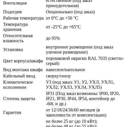
естественное (под заказ
Вентиляция
принудительная)
Подогрев
Опционально (под заказ)
Рабочая температура
от 0°C до +50 °C
Температура
от -25°C до +65°C
хранения
Относительная
до 95%
влажность
внутреннее размещение (под заказ
Установка
уличное размещение)
порошковой окраски RAL 7035 (светло-
Цвет корпуса/шкафа
серый)
Вид монтажа шкафа
навесное/напольное
Кабельный ввод
сверху/снизу
Климатическое
У3 (под заказ: У1, У2, УХЛ, УХЛ1,
исполнение
УХЛ2, УХЛ3, УХЛ4, УХЛ5)
IP31 (Под заказ возможны: IP00, IP20,
Степень защиты
IP21, IP30, IP44, IP54, контейнер до
-60t. и др.)
от 12/18/24/36/60 месяцев (в
Гарантия
зависимости от комплектации)
не более 25 кг (до 10 кВт);
не более 48 кг (до 55 кВт);