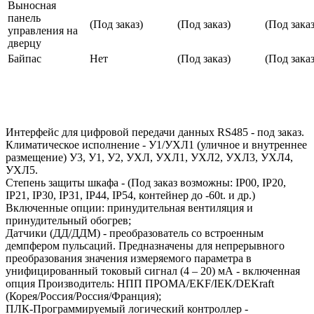
Выносная
панель
(Под заказ)
(Под заказ)
(Под заказ
управления на
дверцу
Байпас
Нет
(Под заказ)
(Под заказ
Интерфейс для цифровой передачи данных RS485 - под заказ.
Климатическое исполнение - У1/УХЛ1 (уличное и внутреннее
размещение) У3, У1, У2, УХЛ, УХЛ1, УХЛ2, УХЛ3, УХЛ4,
УХЛ5.
Степень защиты шкафа - (Под заказ возможны: IP00, IP20,
IP21, IP30, IP31, IP44, IP54, контейнер до -60t. и др.)
Включенные опции: принудительная вентиляция и
принудительный обогрев;
Датчики (ДД/ДДМ) - преобразователь со встроенным
демпфером пульсаций. Предназначены для непрерывного
преобразования значения измеряемого параметра в
унифицированный токовый сигнал (4 – 20) мА - включенная
опция Производитель: НПП ПРОМА/EKF/IEK/DEKraft
(Корея/Россия/Россия/Франция);
ПЛК-Программируемый логический контроллер -