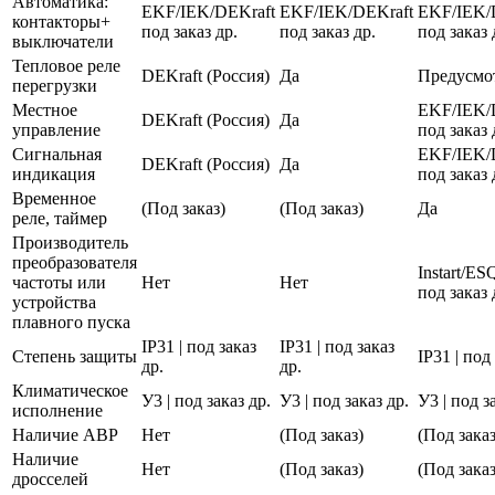
Автоматика:
EKF/IEK/DEKraft
EKF/IEK/DEKraft
EKF/IEK/
контакторы+
под заказ др.
под заказ др.
под заказ 
выключатели
Тепловое реле
DEKraft (Россия)
Да
Предусмо
перегрузки
Местное
EKF/IEK/
DEKraft (Россия)
Да
управление
под заказ 
Сигнальная
EKF/IEK/
DEKraft (Россия)
Да
индикация
под заказ 
Временное
(Под заказ)
(Под заказ)
Да
реле, таймер
Производитель
преобразователя
Instart/E
частоты или
Нет
Нет
под заказ 
устройства
плавного пуска
IP31 | под заказ
IP31 | под заказ
Степень защиты
IP31 | под
др.
др.
Климатическое
У3 | под заказ др.
У3 | под заказ др.
У3 | под з
исполнение
Наличие АВР
Нет
(Под заказ)
(Под заказ
Наличие
Нет
(Под заказ)
(Под заказ
дросселей