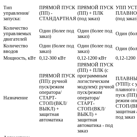
Тип
ПРЯМОЙ ПУСК
ПРЯМОЙ ПУСК
УПП УС
управления/
(ПП) -
(ПП) + ПЛК
ПЛАВНО
запуска:
СТАНДАРТНАЯ
(под заказ)
(под заказ
Количество
Один (более под
Один (более под
управляемых
Один (бол
заказ)
заказ)
двигателей
Количество
Один (более под
Один (более под
Один (бол
вводов
заказ)
заказ)
Мощность, кВт
0,12-300 кВт
0,12-1200 кВт
0,12-1200
ПРЯМОЙ ПУСК
(ПП) + ПЛК (с
ПРЯМОЙ ПУСК
программным
ПЛАВНЫ
(ПП): ручной
логистическим
(УПП): с 
пуск/режим
модулем): ручной
плавного 
оператора/
пуск/режим
пуск (ПП)
Назначение
СТАРТ-
оператора/
режим оп
СТОП/(ВКЛ/
СТАРТ-
СТОП/(В
ВЫКЛ) +
СТОП/(ВКЛ/
защитная 
защитная
ВЫКЛ) +
под заказ
автоматика
защитная
автоматика - под
заказ