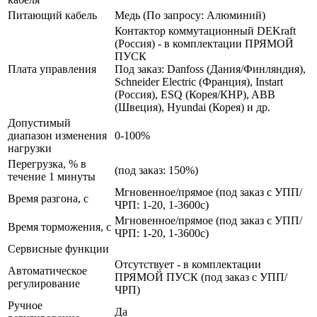
Питающий кабель
Медь (По запросу: Алюминий)
Контактор коммутационный DEKraft
(Россия) - в комплектации ПРЯМОЙ
ПУСК
Плата управления
Под заказ: Danfoss (Дания/Финляндия),
Schneider Electric (Франция), Instart
(Россия), ESQ (Корея/КНР), ABB
(Швеция), Hyundai (Корея) и др.
Допустимый
диапазон изменения
0-100%
нагрузки
Перегрузка, % в
(под заказ: 150%)
течение 1 минуты
Мгновенное/прямое (под заказ с УПП/
Время разгона, с
ЧРП: 1-20, 1-3600с)
Мгновенное/прямое (под заказ с УПП/
Время торможения, с
ЧРП: 1-20, 1-3600с)
Сервисные функции
Отсутствует - в комплектации
Автоматическое
ПРЯМОЙ ПУСК (под заказ с УПП/
регулирование
ЧРП)
Ручное
Да