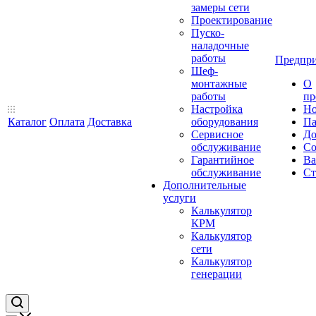
замеры сети
Проектирование
Пуско-
наладочные
работы
Предпри
Шеф-
монтажные
О
работы
пр
Настройка
Но
Каталог
Оплата
Доставка
оборудования
Па
Сервисное
До
обслуживание
Со
Гарантийное
Ва
обслуживание
Ст
Дополнительные
услуги
Калькулятор
КРМ
Калькулятор
сети
Калькулятор
генерации