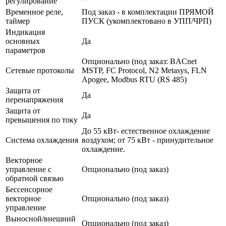
регулирование
Временное реле,
Под заказ - в комплектации ПРЯМОЙ
таймер
ПУСК (укомплектовано в УПП/ЧРП)
Индикация
основных
Да
параметров
Опционально (под заказ: BACnet
Сетевые протоколы
MSTP, FC Protocol, N2 Metasys, FLN
Apogee, Modbus RTU (RS 485)
Защита от
Да
перенапряжения
Защита от
Да
превышения по току
До 55 кВт- естественное охлаждение
Система охлаждения
воздухом; от 75 кВт - принудительное
охлаждение.
Векторное
управление с
Опционально (под заказ)
обратной связью
Бессенсорное
векторное
Опционально (под заказ)
управление
Выносной/внешний
Опционально (под заказ)