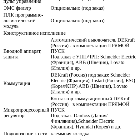
пульт управления
ЭМС фильтр
Опционально (под заказ)
ПЛК программно-
логистический
Опционально (под заказ)
модуль
Конструктивное исполнение
Автоматический выключатель DEKraft
(Россия) - в комплектации ПРЯМОЙ
Вводной аппарат,
ПУСК
защита
Под заказ с УПП/ЧРП: Schneider Electric
(Франция), ABB (Швеция), Lovato
(Италия) и др.
DEKraft (Россия) под заказ: Schneider
Electric (Франция), Instart (Россия), ESQ
Коммутация
(Корея/КНР) ABB (Швеция), Lovato
(Италия) и др.
Контактор коммутационный DEKraft
(Россия) - в комплектации ПРЯМОЙ
Микропроцессорный
ПУСК
регулятор
Под заказ: Danfoss (Дания/
Финляндия),Schneider Electric
(Франция), Hyundai (Корея) и др.
Подключение к сети
клеммная колодка