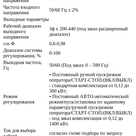
напряжения
Частота входного
50/60 Гц ± 2%
напряжения
Выходные параметры
Рабочий диапазон
3ф х 200-440 (под заказ расширенный
выходного
диапазон)
напряжения
cos Ф
0,8-0,98
Диапазон системы
0-100
регулирования, %
Выходная частота,
50/60 (Под заказ: 0 – 599 Гц)
Гц
• Постоянный ручной пуск/режим
оператора/СТАРТ-СТОП/(ВКЛ/ВЫКЛ)
- стандартная комплектация от 0,12 до
300 кВт;
Режим
• Постоянный АВТО-автоматический
регулирования
режим/пуск/остановка по заданному
параметру/ручной пуск/режим
оператора/СТАРТ-СТОП/(ВКЛ/ВЫКЛ)
- под заказ комплектация от 0,12 до
1400 кВт.
Ток для выбора
согласно схеме подбора по запросу
кабеля