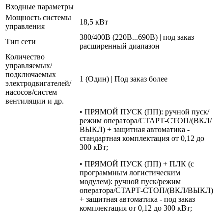
Входные параметры
Мощность системы
18,5 кВт
управления
380/400В (220В...690В) | под заказ
Тип сети
расширенный диапазон
Количество
управляемых/
подключаемых
1 (Один) | Под заказ более
электродвигателей/
насосов/систем
вентиляции и др.
• ПРЯМОЙ ПУСК (ПП): ручной пуск/
режим оператора/СТАРТ-СТОП/(ВКЛ/
ВЫКЛ) + защитная автоматика -
стандартная комплектация от 0,12 до
300 кВт;
• ПРЯМОЙ ПУСК (ПП) + ПЛК (с
программным логистическим
модулем): ручной пуск/режим
оператора/СТАРТ-СТОП/(ВКЛ/ВЫКЛ)
+ защитная автоматика - под заказ
комплектация от 0,12 до 300 кВт;