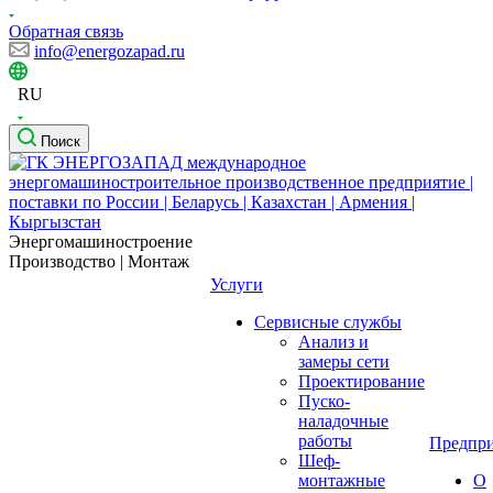
Обратная связь
info@energozapad.ru
RU
Поиск
Энергомашиностроение
Производство | Монтаж
Услуги
Сервисные службы
Анализ и
замеры сети
Проектирование
Пуско-
наладочные
работы
Предпри
Шеф-
монтажные
О