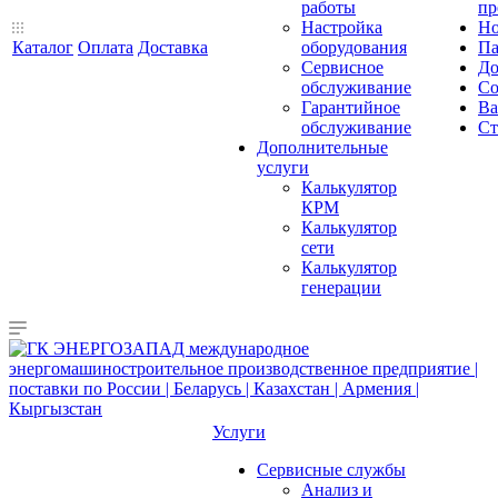
работы
пр
Настройка
Но
Каталог
Оплата
Доставка
оборудования
Па
Сервисное
До
обслуживание
Со
Гарантийное
Ва
обслуживание
Ст
Дополнительные
услуги
Калькулятор
КРМ
Калькулятор
сети
Калькулятор
генерации
Услуги
Сервисные службы
Анализ и