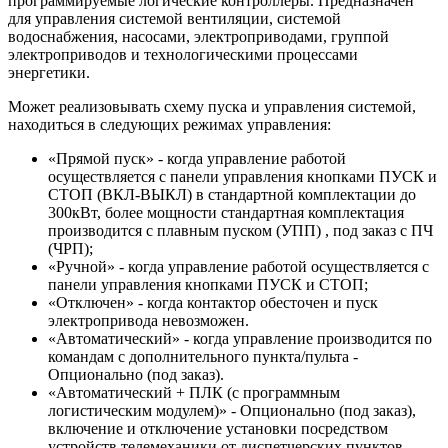
программируемые логические контроллеры. Предназначен
для управления системой вентиляции, системой
водоснабжения, насосами, электроприводами, группой
электроприводов и технологическими процессами
энергетики.
Может реализовывать схему пуска и управления системой,
находиться в следующих режимах управления:
«Прямой пуск» - когда управление работой
осуществляется с панели управления кнопками ПУСК и
СТОП (ВКЛ-ВЫКЛ) в стандартной комплектации до
300кВт, более мощности стандартная комплектация
производится с плавным пуском (УПП) , под заказ с ПЧ
(ЧРП);
«Ручной» - когда управление работой осуществляется с
панели управления кнопками ПУСК и СТОП;
«Отключен» - когда контактор обесточен и пуск
электропривода невозможен.
«Автоматический» - когда управление производится по
командам с дополнительного пункта/пульта -
Опционально (под заказ).
«Автоматический + ПЛК (с программным
логистическим модулем)» - Опционально (под заказ),
включение и отключение установки посредством
устройств телемеханики от диспетчерских пунктов