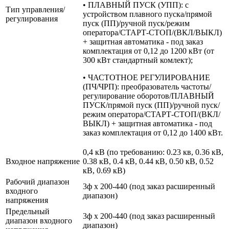
• ПЛАВНЫЙ ПУСК (УПП): с
Тип управления/
устройством плавного пуска/прямой
регулирования
пуск (ПП)/ручной пуск/режим
оператора/СТАРТ-СТОП/(ВКЛ/ВЫКЛ)
+ защитная автоматика - под заказ
комплектация от 0,12 до 1200 кВт (от
300 кВт стандартный комлект);
• ЧАСТОТНОЕ РЕГУЛИРОВАНИЕ
(ПЧ/ЧРП): преобразователь частоты/
регулирование оборотов/ПЛАВНЫЙ
ПУСК/прямой пуск (ПП)/ручной пуск/
режим оператора/СТАРТ-СТОП/(ВКЛ/
ВЫКЛ) + защитная автоматика - под
заказ комплектация от 0,12 до 1400 кВт.
0,4 кВ (по требованию: 0.23 кв, 0.36 кВ,
Входное напряжение
0.38 кВ, 0.4 кВ, 0.44 кВ, 0.50 кВ, 0.52
кВ, 0.69 кВ)
Рабочий диапазон
3ф х 200-440 (под заказ расширенный
входного
диапазон)
напряжения
Предельный
3ф х 200-440 (под заказ расширенный
диапазон входного
диапазон)