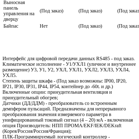
Выносная
панель
(Под заказ)
(Под заказ)
(Под заказ
управления на
дверцу
Байпас
Нет
(Под заказ)
(Под заказ
Интерфейс для цифровой передачи данных RS485 - под заказ.
Климатическое исполнение - У1/УХЛ1 (уличное и внутреннее
размещение) У3, У1, У2, УХЛ, УХЛ1, УХЛ2, УХЛ3, УХЛ4,
УХЛ5.
Степень защиты шкафа - (Под заказ возможны: IP00, IP20,
IP21, IP30, IP31, IP44, IP54, контейнер до -60t. и др.)
Включенные опции: принудительная вентиляция и
принудительный обогрев;
Датчики (ДД/ДДМ) - преобразователь со встроенным
демпфером пульсаций. Предназначены для непрерывного
преобразования значения измеряемого параметра в
унифицированный токовый сигнал (4 – 20) мА - включенная
опция Производитель: НПП ПРОМА/EKF/IEK/DEKraft
(Корея/Россия/Россия/Франция);
ПЛК-Программируемый логический контроллер -