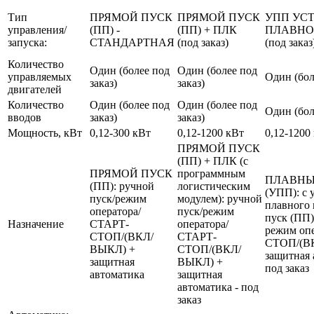
Тип
ПРЯМОЙ ПУСК
ПРЯМОЙ ПУСК
УПП УС
управления/
(ПП) -
(ПП) + ПЛК
ПЛАВНО
запуска:
СТАНДАРТНАЯ
(под заказ)
(под заказ
Количество
Один (более под
Один (более под
управляемых
Один (бол
заказ)
заказ)
двигателей
Количество
Один (более под
Один (более под
Один (бол
вводов
заказ)
заказ)
Мощность, кВт
0,12-300 кВт
0,12-1200 кВт
0,12-1200
ПРЯМОЙ ПУСК
(ПП) + ПЛК (с
ПРЯМОЙ ПУСК
программным
ПЛАВНЫ
(ПП): ручной
логистическим
(УПП): с 
пуск/режим
модулем): ручной
плавного 
оператора/
пуск/режим
пуск (ПП)
Назначение
СТАРТ-
оператора/
режим оп
СТОП/(ВКЛ/
СТАРТ-
СТОП/(В
ВЫКЛ) +
СТОП/(ВКЛ/
защитная 
защитная
ВЫКЛ) +
под заказ
автоматика
защитная
автоматика - под
заказ