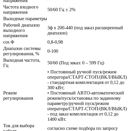
напряжения
Частота входного
50/60 Гц ± 2%
напряжения
Выходные параметры
Рабочий диапазон
3ф х 200-440 (под заказ расширенный
выходного
диапазон)
напряжения
cos Ф
0,8-0,98
Диапазон системы
0-100
регулирования, %
Выходная частота,
50/60 (Под заказ: 0 – 599 Гц)
Гц
• Постоянный ручной пуск/режим
оператора/СТАРТ-СТОП/(ВКЛ/ВЫКЛ)
- стандартная комплектация от 0,12 до
300 кВт;
Режим
• Постоянный АВТО-автоматический
регулирования
режим/пуск/остановка по заданному
параметру/ручной пуск/режим
оператора/СТАРТ-СТОП/(ВКЛ/ВЫКЛ)
- под заказ комплектация от 0,12 до
1400 кВт.
Ток для выбора
согласно схеме подбора по запросу
кабеля