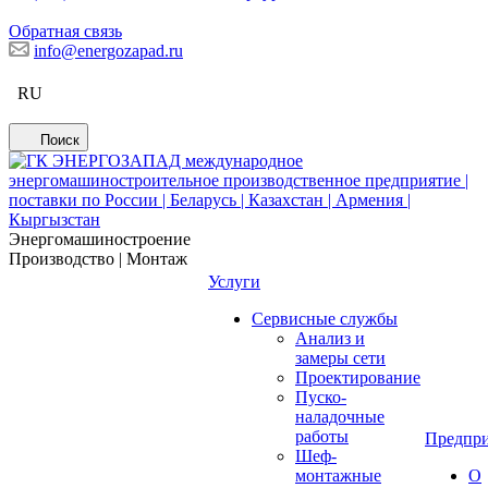
Обратная связь
info@energozapad.ru
RU
Поиск
Энергомашиностроение
Производство | Монтаж
Услуги
Сервисные службы
Анализ и
замеры сети
Проектирование
Пуско-
наладочные
работы
Предпри
Шеф-
монтажные
О