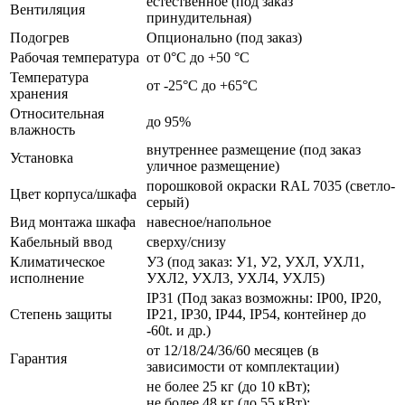
естественное (под заказ
Вентиляция
принудительная)
Подогрев
Опционально (под заказ)
Рабочая температура
от 0°C до +50 °C
Температура
от -25°C до +65°C
хранения
Относительная
до 95%
влажность
внутреннее размещение (под заказ
Установка
уличное размещение)
порошковой окраски RAL 7035 (светло-
Цвет корпуса/шкафа
серый)
Вид монтажа шкафа
навесное/напольное
Кабельный ввод
сверху/снизу
Климатическое
У3 (под заказ: У1, У2, УХЛ, УХЛ1,
исполнение
УХЛ2, УХЛ3, УХЛ4, УХЛ5)
IP31 (Под заказ возможны: IP00, IP20,
Степень защиты
IP21, IP30, IP44, IP54, контейнер до
-60t. и др.)
от 12/18/24/36/60 месяцев (в
Гарантия
зависимости от комплектации)
не более 25 кг (до 10 кВт);
не более 48 кг (до 55 кВт);