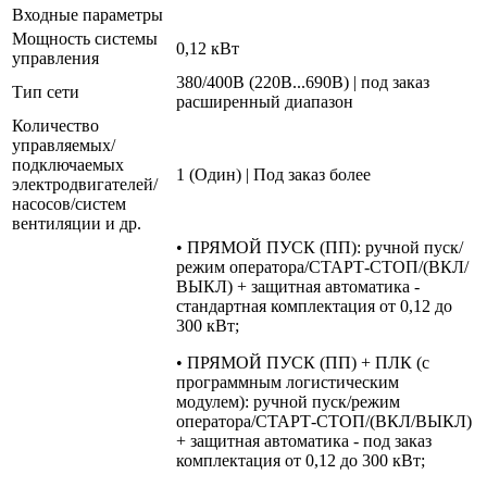
Входные параметры
Мощность системы
0,12 кВт
управления
380/400В (220В...690В) | под заказ
Тип сети
расширенный диапазон
Количество
управляемых/
подключаемых
1 (Один) | Под заказ более
электродвигателей/
насосов/систем
вентиляции и др.
• ПРЯМОЙ ПУСК (ПП): ручной пуск/
режим оператора/СТАРТ-СТОП/(ВКЛ/
ВЫКЛ) + защитная автоматика -
стандартная комплектация от 0,12 до
300 кВт;
• ПРЯМОЙ ПУСК (ПП) + ПЛК (с
программным логистическим
модулем): ручной пуск/режим
оператора/СТАРТ-СТОП/(ВКЛ/ВЫКЛ)
+ защитная автоматика - под заказ
комплектация от 0,12 до 300 кВт;