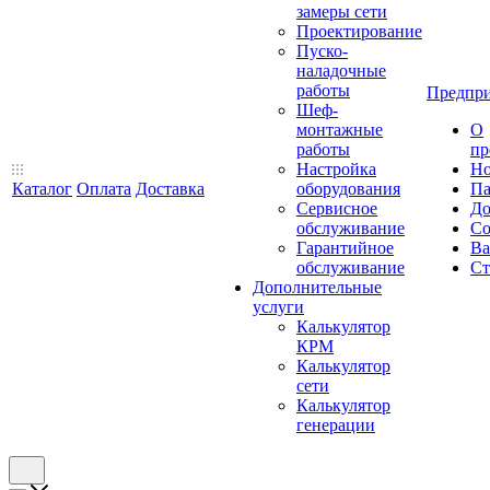
замеры сети
Проектирование
Пуско-
наладочные
работы
Предпри
Шеф-
монтажные
О
работы
пр
Настройка
Но
Каталог
Оплата
Доставка
оборудования
Па
Сервисное
До
обслуживание
Со
Гарантийное
Ва
обслуживание
Ст
Дополнительные
услуги
Калькулятор
КРМ
Калькулятор
сети
Калькулятор
генерации