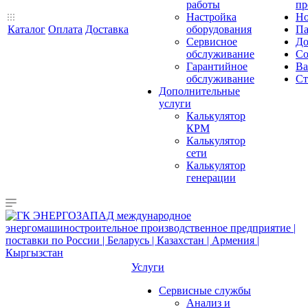
работы
пр
Настройка
Но
Каталог
Оплата
Доставка
оборудования
Па
Сервисное
До
обслуживание
Со
Гарантийное
Ва
обслуживание
Ст
Дополнительные
услуги
Калькулятор
КРМ
Калькулятор
сети
Калькулятор
генерации
Услуги
Сервисные службы
Анализ и