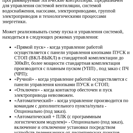
программируемые логические контроллеры. Предназначен
для управления системой вентиляции, системой
водоснабжения, насосами, электроприводами, группой
электроприводов и технологическими процессами
энергетики.
Может реализовывать схему пуска и управления системой,
находиться в следующих режимах управления:
«Прямой пуск» - когда управление работой
осуществляется с панели управления кнопками ПУСК и
СТОП (ВКЛ-ВЫКЛ) в стандартной комплектации до
300кВт, более мощности стандартная комплектация
производится с плавным пуском (УПП) , под заказ с ПЧ
(ЧРП);
«Ручной» - когда управление работой осуществляется с
панели управления кнопками ПУСК и СТОП;
«Отключен» - когда контактор обесточен и пуск
электропривода невозможен.
«Автоматический» - когда управление производится по
командам с дополнительного пункта/пульта -
Опционально (под заказ).
«Автоматический + ПЛК (с программным
логистическим модулем)» - Опционально (под заказ),
включение и отключение установки посредством
устройств телемеханики от диспетчерских пунктов