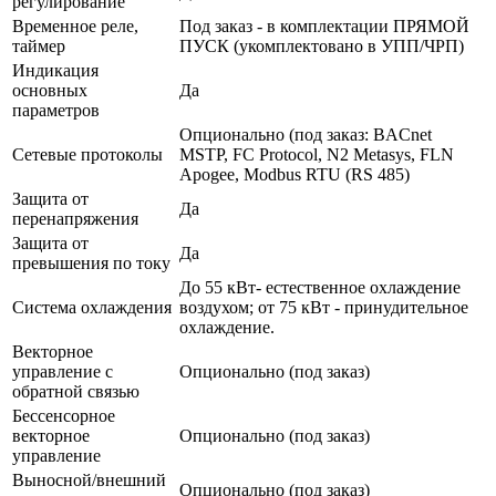
регулирование
Временное реле,
Под заказ - в комплектации ПРЯМОЙ
таймер
ПУСК (укомплектовано в УПП/ЧРП)
Индикация
основных
Да
параметров
Опционально (под заказ: BACnet
Сетевые протоколы
MSTP, FC Protocol, N2 Metasys, FLN
Apogee, Modbus RTU (RS 485)
Защита от
Да
перенапряжения
Защита от
Да
превышения по току
До 55 кВт- естественное охлаждение
Система охлаждения
воздухом; от 75 кВт - принудительное
охлаждение.
Векторное
управление с
Опционально (под заказ)
обратной связью
Бессенсорное
векторное
Опционально (под заказ)
управление
Выносной/внешний
Опционально (под заказ)