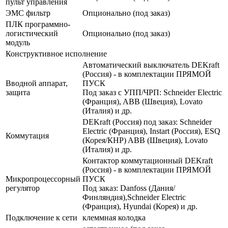
пульт управления
ЭМС фильтр
Опционально (под заказ)
ПЛК программно-
логистический
Опционально (под заказ)
модуль
Конструктивное исполнение
Автоматический выключатель DEKraft
(Россия) - в комплектации ПРЯМОЙ
Вводной аппарат,
ПУСК
защита
Под заказ с УПП/ЧРП: Schneider Electric
(Франция), ABB (Швеция), Lovato
(Италия) и др.
DEKraft (Россия) под заказ: Schneider
Electric (Франция), Instart (Россия), ESQ
Коммутация
(Корея/КНР) ABB (Швеция), Lovato
(Италия) и др.
Контактор коммутационный DEKraft
(Россия) - в комплектации ПРЯМОЙ
Микропроцессорный
ПУСК
регулятор
Под заказ: Danfoss (Дания/
Финляндия),Schneider Electric
(Франция), Hyundai (Корея) и др.
Подключение к сети
клеммная колодка