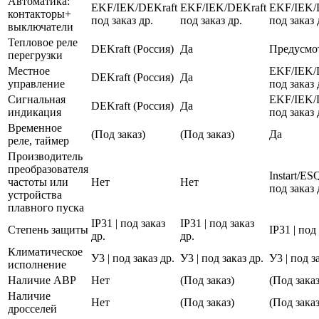
Автоматика:
EKF/IEK/DEKraft
EKF/IEK/DEKraft
EKF/IEK/
контакторы+
под заказ др.
под заказ др.
под заказ 
выключатели
Тепловое реле
DEKraft (Россия)
Да
Предусмо
перегрузки
Местное
EKF/IEK/
DEKraft (Россия)
Да
управление
под заказ 
Сигнальная
EKF/IEK/
DEKraft (Россия)
Да
индикация
под заказ 
Временное
(Под заказ)
(Под заказ)
Да
реле, таймер
Производитель
преобразователя
Instart/E
частоты или
Нет
Нет
под заказ 
устройства
плавного пуска
IP31 | под заказ
IP31 | под заказ
Степень защиты
IP31 | под
др.
др.
Климатическое
У3 | под заказ др.
У3 | под заказ др.
У3 | под з
исполнение
Наличие АВР
Нет
(Под заказ)
(Под заказ
Наличие
Нет
(Под заказ)
(Под заказ
дросселей