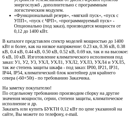
энергослужб , дополнительно с программным
логистическим модулем.
«Функциональный резерв«, «мягкий пуск«, «пуск с
УПП«, «пуск с ЧРП«, «программируемый пуск« -
Опционально (под заказ), производятся мощности от
0,12 до 1400 кВт.
В каталоге представлен спектр моделей мощностью до 1400
кВт и более, как на низкое напряжение: 0.23 кв, 0.36 кВ, 0.38
кВ, 0.4 кВ, 0.44 кВ, 0.50 кВ, 0.52 кВ, 0.69 кв, так и на высокое:
6 кВ, 10 кВ. Изготовление климатического исполнения под
заказ: У1, У2, У3, УХЛ, УХЛ1, УХЛ2, УХЛ3, УХЛ4 и УХЛ5,
так же степень защиты шкафа - под заказ: IP00, IP21, IP31,
IP44, IP54, климатический блок контейнер для крайнего
севера (-60+50t) - по требованию Заказчика.
На заметку покупателю!
По отдельному требованию производим сборку на другие
значения мощности, серии, степени защиты, климатическое
исполнение и др.
Заказать или купить БУКТН 0,12 кВт по цене указанной на
сайте, Вы можете по телефону, e-mail.