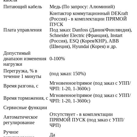
Питающий кабель
Медь (По запросу: Алюминий)
Контактор коммутационный DEKraft
(Россия) - в комплектации ПРЯМОЙ
ПУСК
Плата управления
Под заказ: Danfoss (Дания/Финляндия),
Schneider Electric (Франция), Instart
(Россия), ESQ (Корея/КНР), ABB
(Швеция), Hyundai (Корея) и др.
Допустимый
диапазон изменения
0-100%
нагрузки
Перегрузка, % в
(под заказ: 150%)
течение 1 минуты
Мгновенное/прямое (под заказ с УПП/
Время разгона, с
ЧРП: 1-20, 1-3600с)
Мгновенное/прямое (под заказ с УПП/
Время торможения, с
ЧРП: 1-20, 1-3600с)
Сервисные функции
Отсутствует - в комплектации
Автоматическое
ПРЯМОЙ ПУСК (под заказ с УПП/
регулирование
ЧРП)
Ручное
Да