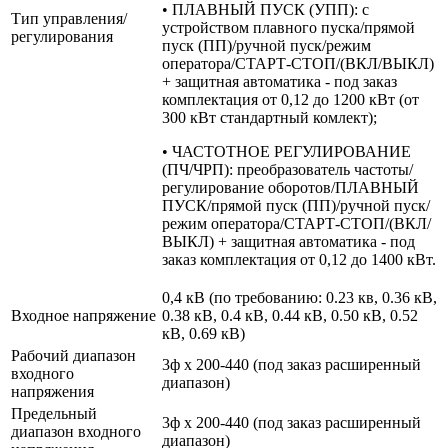
• ПЛАВНЫЙ ПУСК (УПП): с
Тип управления/
устройством плавного пуска/прямой
регулирования
пуск (ПП)/ручной пуск/режим
оператора/СТАРТ-СТОП/(ВКЛ/ВЫКЛ)
+ защитная автоматика - под заказ
комплектация от 0,12 до 1200 кВт (от
300 кВт стандартный комлект);
• ЧАСТОТНОЕ РЕГУЛИРОВАНИЕ
(ПЧ/ЧРП): преобразователь частоты/
регулирование оборотов/ПЛАВНЫЙ
ПУСК/прямой пуск (ПП)/ручной пуск/
режим оператора/СТАРТ-СТОП/(ВКЛ/
ВЫКЛ) + защитная автоматика - под
заказ комплектация от 0,12 до 1400 кВт.
0,4 кВ (по требованию: 0.23 кв, 0.36 кВ,
Входное напряжение
0.38 кВ, 0.4 кВ, 0.44 кВ, 0.50 кВ, 0.52
кВ, 0.69 кВ)
Рабочий диапазон
3ф х 200-440 (под заказ расширенный
входного
диапазон)
напряжения
Предельный
3ф х 200-440 (под заказ расширенный
диапазон входного
диапазон)