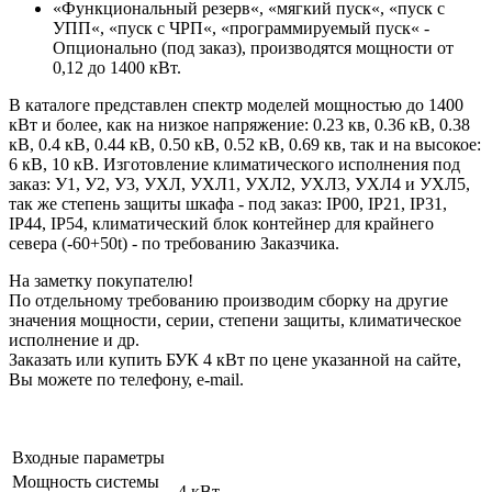
«Функциональный резерв«, «мягкий пуск«, «пуск с
УПП«, «пуск с ЧРП«, «программируемый пуск« -
Опционально (под заказ), производятся мощности от
0,12 до 1400 кВт.
В каталоге представлен спектр моделей мощностью до 1400
кВт и более, как на низкое напряжение: 0.23 кв, 0.36 кВ, 0.38
кВ, 0.4 кВ, 0.44 кВ, 0.50 кВ, 0.52 кВ, 0.69 кв, так и на высокое:
6 кВ, 10 кВ. Изготовление климатического исполнения под
заказ: У1, У2, У3, УХЛ, УХЛ1, УХЛ2, УХЛ3, УХЛ4 и УХЛ5,
так же степень защиты шкафа - под заказ: IP00, IP21, IP31,
IP44, IP54, климатический блок контейнер для крайнего
севера (-60+50t) - по требованию Заказчика.
На заметку покупателю!
По отдельному требованию производим сборку на другие
значения мощности, серии, степени защиты, климатическое
исполнение и др.
Заказать или купить БУК 4 кВт по цене указанной на сайте,
Вы можете по телефону, e-mail.
Входные параметры
Мощность системы
4 кВт