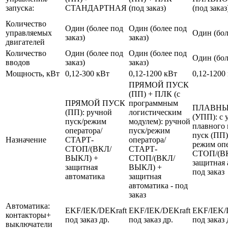
запуска:
СТАНДАРТНАЯ
(под заказ)
(под заказ
Количество
Один (более под
Один (более под
управляемых
Один (бол
заказ)
заказ)
двигателей
Количество
Один (более под
Один (более под
Один (бол
вводов
заказ)
заказ)
Мощность, кВт
0,12-300 кВт
0,12-1200 кВт
0,12-1200
ПРЯМОЙ ПУСК
(ПП) + ПЛК (с
ПРЯМОЙ ПУСК
программным
ПЛАВНЫ
(ПП): ручной
логистическим
(УПП): с 
пуск/режим
модулем): ручной
плавного 
оператора/
пуск/режим
пуск (ПП)
Назначение
СТАРТ-
оператора/
режим оп
СТОП/(ВКЛ/
СТАРТ-
СТОП/(В
ВЫКЛ) +
СТОП/(ВКЛ/
защитная 
защитная
ВЫКЛ) +
под заказ
автоматика
защитная
автоматика - под
заказ
Автоматика:
EKF/IEK/DEKraft
EKF/IEK/DEKraft
EKF/IEK/
контакторы+
под заказ др.
под заказ др.
под заказ 
выключатели