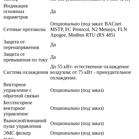
Индикация
основных
Да
параметров
Опционально (под заказ: BACnet
Сетевые протоколы
MSTP, FC Protocol, N2 Metasys, FLN
Apogee, Modbus RTU (RS 485)
Защита от
Да
перенапряжения
Защита от
Да
превышения по току
До 55 кВт- естественное охлаждение
Система охлаждения
воздухом; от 75 кВт - принудительное
охлаждение.
Векторное
управление с
Опционально (под заказ)
обратной связью
Бессенсорное
векторное
Опционально (под заказ)
управление
Выносной/внешний
Опционально (под заказ)
пульт управления
ЭМС фильтр
Опционально (под заказ)