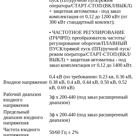
пуск (ПП)/ручной пуск/режим
оператора/СТАРТ-СТОП/(ВКЛ/ВЫКЛ)
+ защитная автоматика - под заказ
комплектация от 0,12 до 1200 кВт (от
300 кВт стандартный комлект);
• ЧАСТОТНОЕ РЕГУЛИРОВАНИЕ
(ПЧ/ЧРП): преобразователь частоты/
регулирование оборотов/ПЛАВНЫЙ
ПУСК/прямой пуск (ПП)/ручной пуск/
режим оператора/СТАРТ-СТОП/(ВКЛ/
ВЫКЛ) + защитная автоматика - под
заказ комплектация от 0,12 до 1400 кВт.
0,4 кВ (по требованию: 0.23 кв, 0.36 кВ,
Входное напряжение
0.38 кВ, 0.4 кВ, 0.44 кВ, 0.50 кВ, 0.52
кВ, 0.69 кВ)
Рабочий диапазон
3ф х 200-440 (под заказ расширенный
входного
диапазон)
напряжения
Предельный
3ф х 200-440 (под заказ расширенный
диапазон входного
диапазон)
напряжения
Частота входного
50/60 Гц ± 2%
напряжения