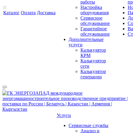
работы
пр
Настройка
Но
Каталог
Оплата
Доставка
оборудования
Па
Сервисное
До
обслуживание
Со
Гарантийное
Ва
обслуживание
Ст
Дополнительные
услуги
Калькулятор
КРМ
Калькулятор
сети
Калькулятор
генерации
Услуги
Сервисные службы
Анализ и