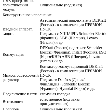
ПЛК программно-
логистический
Опционально (под заказ)
модуль
Конструктивное исполнение
Автоматический выключатель DEKraft
(Россия) - в комплектации ПРЯМОЙ
Вводной аппарат,
ПУСК
защита
Под заказ с УПП/ЧРП: Schneider Electric
(Франция), ABB (Швеция), Lovato
(Италия) и др.
DEKraft (Россия) под заказ: Schneider
Electric (Франция), Instart (Россия), ESQ
Коммутация
(Корея/КНР) ABB (Швеция), Lovato
(Италия) и др.
Контактор коммутационный DEKraft
(Россия) - в комплектации ПРЯМОЙ
Микропроцессорный
ПУСК
регулятор
Под заказ: Danfoss (Дания/
Финляндия),Schneider Electric
(Франция), Hyundai (Корея) и др.
Подключение к сети
клеммная колодка
естественное (под заказ
Вентиляция
принудительная)
Подогрев
Опционально (под заказ)