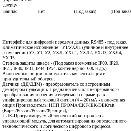
дверцу
Байпас
Нет
(Под заказ)
(Под заказ
Интерфейс для цифровой передачи данных RS485 - под заказ.
Климатическое исполнение - У1/УХЛ1 (уличное и внутреннее
размещение) У3, У1, У2, УХЛ, УХЛ1, УХЛ2, УХЛ3, УХЛ4,
УХЛ5.
Степень защиты шкафа - (Под заказ возможны: IP00, IP20,
IP21, IP30, IP31, IP44, IP54, контейнер до -60t. и др.)
Включенные опции: принудительная вентиляция и
принудительный обогрев;
Датчики (ДД/ДДМ) - преобразователь со встроенным
демпфером пульсаций. Предназначены для непрерывного
преобразования значения измеряемого параметра в
унифицированный токовый сигнал (4 – 20) мА - включенная
опция Производитель: НПП ПРОМА/EKF/IEK/DEKraft
(Корея/Россия/Россия/Франция);
ПЛК-Программируемый логический контроллер -
управляющий модуль, для автоматизирования определенного
технологического и логического цифрового процесса,