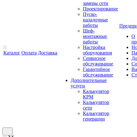
замеры сети
Проектирование
Пуско-
наладочные
работы
Предпри
Шеф-
монтажные
О
работы
пр
Настройка
Но
Каталог
Оплата
Доставка
оборудования
Па
Сервисное
До
обслуживание
Со
Гарантийное
Ва
обслуживание
Ст
Дополнительные
услуги
Калькулятор
КРМ
Калькулятор
сети
Калькулятор
генерации