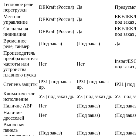
Тепловое реле
DEKraft (Россия)
Да
Предусмо
перегрузки
Местное
EKF/IEK/
DEKraft (Россия)
Да
управление
под заказ 
Сигнальная
EKF/IEK/
DEKraft (Россия)
Да
индикация
под заказ 
Временное
(Под заказ)
(Под заказ)
Да
реле, таймер
Производитель
преобразователя
Instart/E
частоты или
Нет
Нет
под заказ 
устройства
плавного пуска
IP31 | под заказ
IP31 | под заказ
Степень защиты
IP31 | под
др.
др.
Климатическое
У3 | под заказ др.
У3 | под заказ др.
У3 | под з
исполнение
Наличие АВР
Нет
(Под заказ)
(Под заказ
Наличие
Нет
(Под заказ)
(Под заказ
дросселей
Выносная
панель
(Под заказ)
(Под заказ)
(Под заказ
управления на