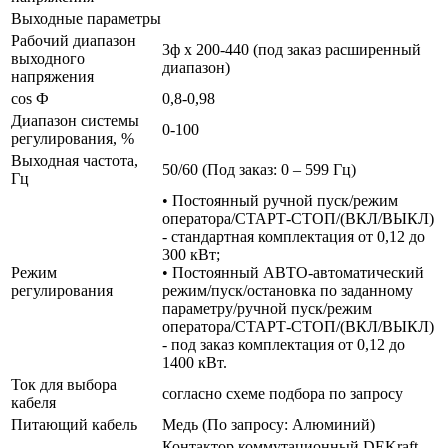
Выходные параметры
Рабочий диапазон
3ф х 200-440 (под заказ расширенный
выходного
диапазон)
напряжения
cos Ф
0,8-0,98
Диапазон системы
0-100
регулирования, %
Выходная частота,
50/60 (Под заказ: 0 – 599 Гц)
Гц
• Постоянный ручной пуск/режим
оператора/СТАРТ-СТОП/(ВКЛ/ВЫКЛ)
- стандартная комплектация от 0,12 до
300 кВт;
Режим
• Постоянный АВТО-автоматический
регулирования
режим/пуск/остановка по заданному
параметру/ручной пуск/режим
оператора/СТАРТ-СТОП/(ВКЛ/ВЫКЛ)
- под заказ комплектация от 0,12 до
1400 кВт.
Ток для выбора
согласно схеме подбора по запросу
кабеля
Питающий кабель
Медь (По запросу: Алюминий)
Контактор коммутационный DEKraft