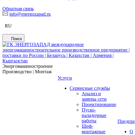
Обратная связь
info@energozapad.ru
RU
Поиск
Энергомашиностроение
Производство | Монтаж
Услуги
Сервисные службы
Анализ и
замеры сети
Проектирование
Пуско-
наладочные
работы
Предпри
Шеф-
монтажные
О