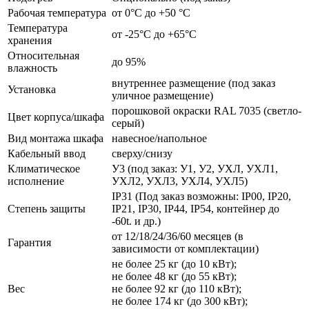
Рабочая температура
от 0°C до +50 °C
Температура
от -25°C до +65°C
хранения
Относительная
до 95%
влажность
внутреннее размещение (под заказ
Установка
уличное размещение)
порошковой окраски RAL 7035 (светло-
Цвет корпуса/шкафа
серый)
Вид монтажа шкафа
навесное/напольное
Кабельный ввод
сверху/снизу
Климатическое
У3 (под заказ: У1, У2, УХЛ, УХЛ1,
исполнение
УХЛ2, УХЛ3, УХЛ4, УХЛ5)
IP31 (Под заказ возможны: IP00, IP20,
Степень защиты
IP21, IP30, IP44, IP54, контейнер до
-60t. и др.)
от 12/18/24/36/60 месяцев (в
Гарантия
зависимости от комплектации)
не более 25 кг (до 10 кВт);
не более 48 кг (до 55 кВт);
Вес
не более 92 кг (до 110 кВт);
не более 174 кг (до 300 кВт);