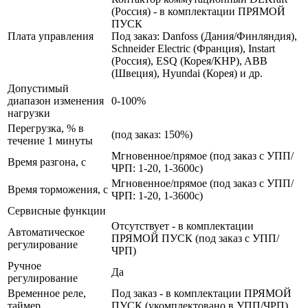
(Россия) - в комплектации ПРЯМОЙ
ПУСК
Плата управления
Под заказ: Danfoss (Дания/Финляндия),
Schneider Electric (Франция), Instart
(Россия), ESQ (Корея/КНР), ABB
(Швеция), Hyundai (Корея) и др.
Допустимый
диапазон изменения
0-100%
нагрузки
Перегрузка, % в
(под заказ: 150%)
течение 1 минуты
Мгновенное/прямое (под заказ с УПП/
Время разгона, с
ЧРП: 1-20, 1-3600с)
Мгновенное/прямое (под заказ с УПП/
Время торможения, с
ЧРП: 1-20, 1-3600с)
Сервисные функции
Отсутствует - в комплектации
Автоматическое
ПРЯМОЙ ПУСК (под заказ с УПП/
регулирование
ЧРП)
Ручное
Да
регулирование
Временное реле,
Под заказ - в комплектации ПРЯМОЙ
таймер
ПУСК (укомплектовано в УПП/ЧРП)