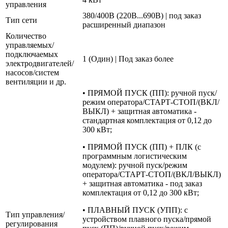
управления
380/400В (220В...690В) | под заказ
Тип сети
расширенный диапазон
Количество
управляемых/
подключаемых
1 (Один) | Под заказ более
электродвигателей/
насосов/систем
вентиляции и др.
• ПРЯМОЙ ПУСК (ПП): ручной пуск/
режим оператора/СТАРТ-СТОП/(ВКЛ/
ВЫКЛ) + защитная автоматика -
стандартная комплектация от 0,12 до
300 кВт;
• ПРЯМОЙ ПУСК (ПП) + ПЛК (с
программным логистическим
модулем): ручной пуск/режим
оператора/СТАРТ-СТОП/(ВКЛ/ВЫКЛ)
+ защитная автоматика - под заказ
комплектация от 0,12 до 300 кВт;
• ПЛАВНЫЙ ПУСК (УПП): с
Тип управления/
устройством плавного пуска/прямой
регулирования