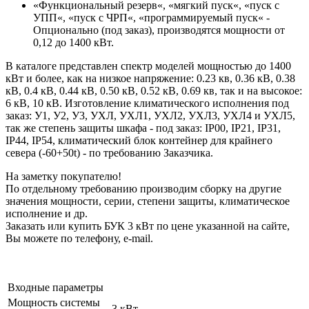
«Функциональный резерв«, «мягкий пуск«, «пуск с
УПП«, «пуск с ЧРП«, «программируемый пуск« -
Опционально (под заказ), производятся мощности от
0,12 до 1400 кВт.
В каталоге представлен спектр моделей мощностью до 1400
кВт и более, как на низкое напряжение: 0.23 кв, 0.36 кВ, 0.38
кВ, 0.4 кВ, 0.44 кВ, 0.50 кВ, 0.52 кВ, 0.69 кв, так и на высокое:
6 кВ, 10 кВ. Изготовление климатического исполнения под
заказ: У1, У2, У3, УХЛ, УХЛ1, УХЛ2, УХЛ3, УХЛ4 и УХЛ5,
так же степень защиты шкафа - под заказ: IP00, IP21, IP31,
IP44, IP54, климатический блок контейнер для крайнего
севера (-60+50t) - по требованию Заказчика.
На заметку покупателю!
По отдельному требованию производим сборку на другие
значения мощности, серии, степени защиты, климатическое
исполнение и др.
Заказать или купить БУК 3 кВт по цене указанной на сайте,
Вы можете по телефону, e-mail.
Входные параметры
Мощность системы
3 кВт