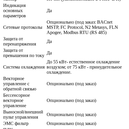
Индикация
основных
Да
параметров
Опционально (под заказ: BACnet
Сетевые протоколы
MSTP, FC Protocol, N2 Metasys, FLN
Apogee, Modbus RTU (RS 485)
Защита от
Да
перенапряжения
Защита от
Да
превышения по току
До 55 кВт- естественное охлаждение
Система охлаждения
воздухом; от 75 кВт - принудительное
охлаждение.
Векторное
управление с
Опционально (под заказ)
обратной связью
Бессенсорное
векторное
Опционально (под заказ)
управление
Выносной/внешний
Опционально (под заказ)
пульт управления
ЭМС фильтр
Опционально (под заказ)