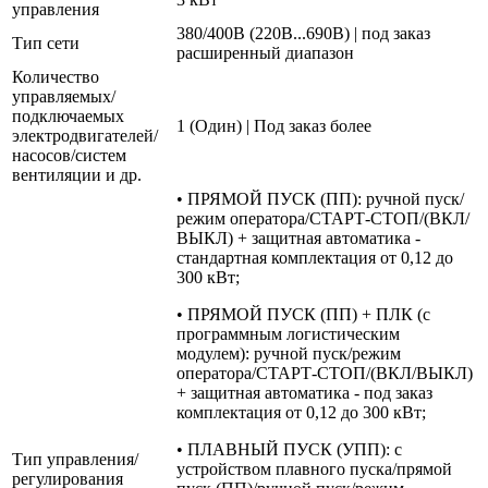
управления
380/400В (220В...690В) | под заказ
Тип сети
расширенный диапазон
Количество
управляемых/
подключаемых
1 (Один) | Под заказ более
электродвигателей/
насосов/систем
вентиляции и др.
• ПРЯМОЙ ПУСК (ПП): ручной пуск/
режим оператора/СТАРТ-СТОП/(ВКЛ/
ВЫКЛ) + защитная автоматика -
стандартная комплектация от 0,12 до
300 кВт;
• ПРЯМОЙ ПУСК (ПП) + ПЛК (с
программным логистическим
модулем): ручной пуск/режим
оператора/СТАРТ-СТОП/(ВКЛ/ВЫКЛ)
+ защитная автоматика - под заказ
комплектация от 0,12 до 300 кВт;
• ПЛАВНЫЙ ПУСК (УПП): с
Тип управления/
устройством плавного пуска/прямой
регулирования