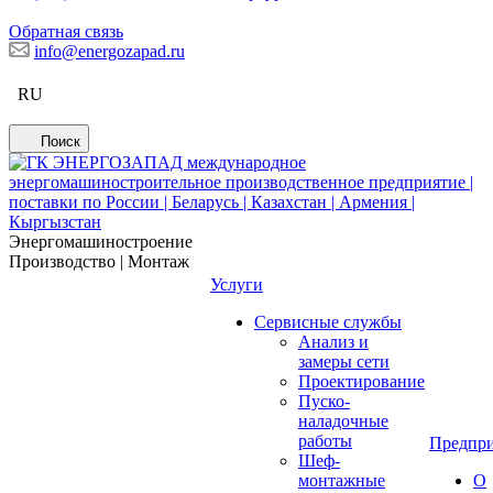
Обратная связь
info@energozapad.ru
RU
Поиск
Энергомашиностроение
Производство | Монтаж
Услуги
Сервисные службы
Анализ и
замеры сети
Проектирование
Пуско-
наладочные
работы
Предпри
Шеф-
монтажные
О