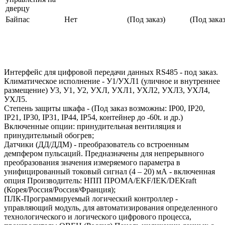
дверцу
Байпас
Нет
(Под заказ)
(Под заказ
Интерфейс для цифровой передачи данных RS485 - под заказ.
Климатическое исполнение - У1/УХЛ1 (уличное и внутреннее
размещение) У3, У1, У2, УХЛ, УХЛ1, УХЛ2, УХЛ3, УХЛ4,
УХЛ5.
Степень защиты шкафа - (Под заказ возможны: IP00, IP20,
IP21, IP30, IP31, IP44, IP54, контейнер до -60t. и др.)
Включенные опции: принудительная вентиляция и
принудительный обогрев;
Датчики (ДД/ДДМ) - преобразователь со встроенным
демпфером пульсаций. Предназначены для непрерывного
преобразования значения измеряемого параметра в
унифицированный токовый сигнал (4 – 20) мА - включенная
опция Производитель: НПП ПРОМА/EKF/IEK/DEKraft
(Корея/Россия/Россия/Франция);
ПЛК-Программируемый логический контроллер -
управляющий модуль, для автоматизирования определенного
технологического и логического цифрового процесса,