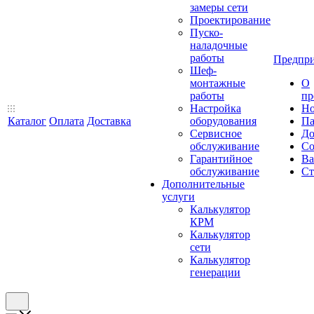
замеры сети
Проектирование
Пуско-
наладочные
работы
Предпри
Шеф-
монтажные
О
работы
пр
Настройка
Но
Каталог
Оплата
Доставка
оборудования
Па
Сервисное
До
обслуживание
Со
Гарантийное
Ва
обслуживание
Ст
Дополнительные
услуги
Калькулятор
КРМ
Калькулятор
сети
Калькулятор
генерации