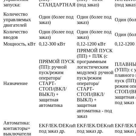
запуска:
СТАНДАРТНАЯ
(под заказ)
(под заказ
Количество
Один (более под
Один (более под
управляемых
Один (бол
заказ)
заказ)
двигателей
Количество
Один (более под
Один (более под
Один (бол
вводов
заказ)
заказ)
Мощность, кВт
0,12-300 кВт
0,12-1200 кВт
0,12-1200
ПРЯМОЙ ПУСК
(ПП) + ПЛК (с
ПРЯМОЙ ПУСК
программным
ПЛАВНЫ
(ПП): ручной
логистическим
(УПП): с 
пуск/режим
модулем): ручной
плавного 
оператора/
пуск/режим
пуск (ПП)
Назначение
СТАРТ-
оператора/
режим оп
СТОП/(ВКЛ/
СТАРТ-
СТОП/(В
ВЫКЛ) +
СТОП/(ВКЛ/
защитная 
защитная
ВЫКЛ) +
под заказ
автоматика
защитная
автоматика - под
заказ
Автоматика:
EKF/IEK/DEKraft
EKF/IEK/DEKraft
EKF/IEK/
контакторы+
под заказ др.
под заказ др.
под заказ 
выключатели