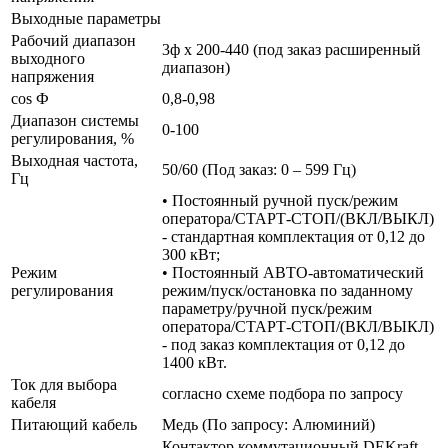
Выходные параметры
Рабочий диапазон
3ф х 200-440 (под заказ расширенный
выходного
диапазон)
напряжения
cos Ф
0,8-0,98
Диапазон системы
0-100
регулирования, %
Выходная частота,
50/60 (Под заказ: 0 – 599 Гц)
Гц
• Постоянный ручной пуск/режим
оператора/СТАРТ-СТОП/(ВКЛ/ВЫКЛ)
- стандартная комплектация от 0,12 до
300 кВт;
Режим
• Постоянный АВТО-автоматический
регулирования
режим/пуск/остановка по заданному
параметру/ручной пуск/режим
оператора/СТАРТ-СТОП/(ВКЛ/ВЫКЛ)
- под заказ комплектация от 0,12 до
1400 кВт.
Ток для выбора
согласно схеме подбора по запросу
кабеля
Питающий кабель
Медь (По запросу: Алюминий)
Контактор коммутационный DEKraft