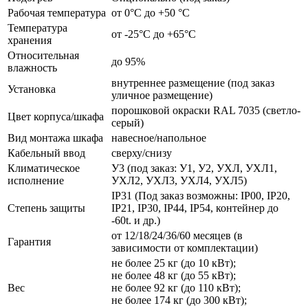
Рабочая температура
от 0°C до +50 °C
Температура
от -25°C до +65°C
хранения
Относительная
до 95%
влажность
внутреннее размещение (под заказ
Установка
уличное размещение)
порошковой окраски RAL 7035 (светло-
Цвет корпуса/шкафа
серый)
Вид монтажа шкафа
навесное/напольное
Кабельный ввод
сверху/снизу
Климатическое
У3 (под заказ: У1, У2, УХЛ, УХЛ1,
исполнение
УХЛ2, УХЛ3, УХЛ4, УХЛ5)
IP31 (Под заказ возможны: IP00, IP20,
Степень защиты
IP21, IP30, IP44, IP54, контейнер до
-60t. и др.)
от 12/18/24/36/60 месяцев (в
Гарантия
зависимости от комплектации)
не более 25 кг (до 10 кВт);
не более 48 кг (до 55 кВт);
Вес
не более 92 кг (до 110 кВт);
не более 174 кг (до 300 кВт);