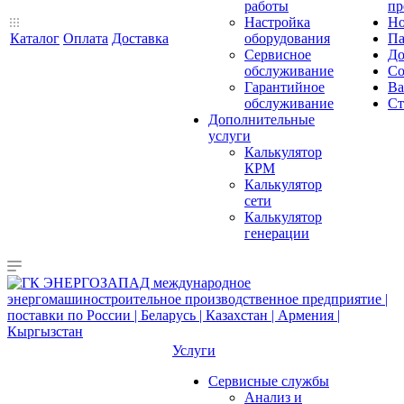
работы
пр
Настройка
Но
Каталог
Оплата
Доставка
оборудования
Па
Сервисное
До
обслуживание
Со
Гарантийное
Ва
обслуживание
Ст
Дополнительные
услуги
Калькулятор
КРМ
Калькулятор
сети
Калькулятор
генерации
Услуги
Сервисные службы
Анализ и