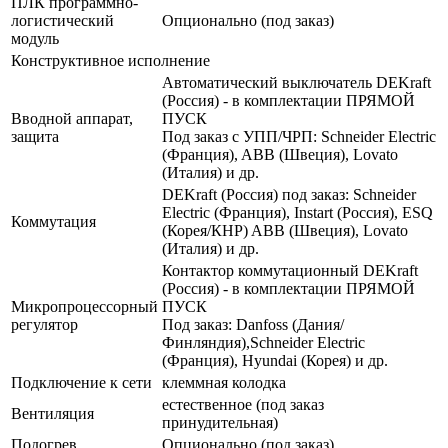
ПЛК программно-
логистический
Опционально (под заказ)
модуль
Конструктивное исполнение
Автоматический выключатель DEKraft
(Россия) - в комплектации ПРЯМОЙ
Вводной аппарат,
ПУСК
защита
Под заказ с УПП/ЧРП: Schneider Electric
(Франция), ABB (Швеция), Lovato
(Италия) и др.
DEKraft (Россия) под заказ: Schneider
Electric (Франция), Instart (Россия), ESQ
Коммутация
(Корея/КНР) ABB (Швеция), Lovato
(Италия) и др.
Контактор коммутационный DEKraft
(Россия) - в комплектации ПРЯМОЙ
Микропроцессорный
ПУСК
регулятор
Под заказ: Danfoss (Дания/
Финляндия),Schneider Electric
(Франция), Hyundai (Корея) и др.
Подключение к сети
клеммная колодка
естественное (под заказ
Вентиляция
принудительная)
Подогрев
Опционально (под заказ)