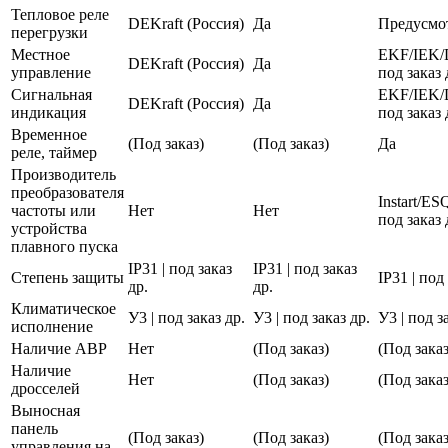
Тепловое реле
DEKraft (Россия)
Да
Предусмо
перегрузки
Местное
EKF/IEK/
DEKraft (Россия)
Да
управление
под заказ 
Сигнальная
EKF/IEK/
DEKraft (Россия)
Да
индикация
под заказ 
Временное
(Под заказ)
(Под заказ)
Да
реле, таймер
Производитель
преобразователя
Instart/E
частоты или
Нет
Нет
под заказ 
устройства
плавного пуска
IP31 | под заказ
IP31 | под заказ
Степень защиты
IP31 | под
др.
др.
Климатическое
У3 | под заказ др.
У3 | под заказ др.
У3 | под з
исполнение
Наличие АВР
Нет
(Под заказ)
(Под заказ
Наличие
Нет
(Под заказ)
(Под заказ
дросселей
Выносная
панель
(Под заказ)
(Под заказ)
(Под заказ
управления на