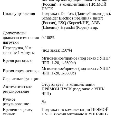
(Россия) - в комплектации ПРЯМОЙ
ПУСК
Плата управления
Под заказ: Danfoss (Дания/Финляндия),
Schneider Electric (Франция), Instart
(Россия), ESQ (Корея/КНР), ABB
(Швеция), Hyundai (Корея) и др.
Допустимый
диапазон изменения
0-100%
нагрузки
Перегрузка, % в
(под заказ: 150%)
течение 1 минуты
Мгновенное/прямое (под заказ с УПП/
Время разгона, с
ЧРП: 1-20, 1-3600с)
Мгновенное/прямое (под заказ с УПП/
Время торможения, с
ЧРП: 1-20, 1-3600с)
Сервисные функции
Отсутствует - в комплектации
Автоматическое
ПРЯМОЙ ПУСК (под заказ с УПП/
регулирование
ЧРП)
Ручное
Да
регулирование
Временное реле,
Под заказ - в комплектации ПРЯМОЙ
таймер
ПУСК (укомплектовано в УПП/ЧРП)