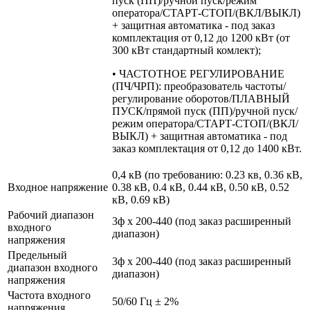
пуск (ПП)/ручной пуск/режим
оператора/СТАРТ-СТОП/(ВКЛ/ВЫКЛ)
+ защитная автоматика - под заказ
комплектация от 0,12 до 1200 кВт (от
300 кВт стандартный комлект);
• ЧАСТОТНОЕ РЕГУЛИРОВАНИЕ
(ПЧ/ЧРП): преобразователь частоты/
регулирование оборотов/ПЛАВНЫЙ
ПУСК/прямой пуск (ПП)/ручной пуск/
режим оператора/СТАРТ-СТОП/(ВКЛ/
ВЫКЛ) + защитная автоматика - под
заказ комплектация от 0,12 до 1400 кВт.
0,4 кВ (по требованию: 0.23 кв, 0.36 кВ,
Входное напряжение
0.38 кВ, 0.4 кВ, 0.44 кВ, 0.50 кВ, 0.52
кВ, 0.69 кВ)
Рабочий диапазон
3ф х 200-440 (под заказ расширенный
входного
диапазон)
напряжения
Предельный
3ф х 200-440 (под заказ расширенный
диапазон входного
диапазон)
напряжения
Частота входного
50/60 Гц ± 2%
напряжения