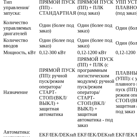
Тип
ПРЯМОЙ ПУСК
ПРЯМОЙ ПУСК
УПП УС
управления/
(ПП) -
(ПП) + ПЛК
ПЛАВНО
запуска:
СТАНДАРТНАЯ
(под заказ)
(под заказ
Количество
Один (более под
Один (более под
управляемых
Один (бол
заказ)
заказ)
двигателей
Количество
Один (более под
Один (более под
Один (бол
вводов
заказ)
заказ)
Мощность, кВт
0,12-300 кВт
0,12-1200 кВт
0,12-1200
ПРЯМОЙ ПУСК
(ПП) + ПЛК (с
ПРЯМОЙ ПУСК
программным
ПЛАВНЫ
(ПП): ручной
логистическим
(УПП): с 
пуск/режим
модулем): ручной
плавного 
оператора/
пуск/режим
пуск (ПП)
Назначение
СТАРТ-
оператора/
режим оп
СТОП/(ВКЛ/
СТАРТ-
СТОП/(В
ВЫКЛ) +
СТОП/(ВКЛ/
защитная 
защитная
ВЫКЛ) +
под заказ
автоматика
защитная
автоматика - под
заказ
Автоматика:
EKF/IEK/DEKraft
EKF/IEK/DEKraft
EKF/IEK/