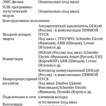
ЭМС фильтр
Опционально (под заказ)
ПЛК программно-
логистический
Опционально (под заказ)
модуль
Конструктивное исполнение
Автоматический выключатель DEKraft
(Россия) - в комплектации ПРЯМОЙ
Вводной аппарат,
ПУСК
защита
Под заказ с УПП/ЧРП: Schneider Electric
(Франция), ABB (Швеция), Lovato
(Италия) и др.
DEKraft (Россия) под заказ: Schneider
Electric (Франция), Instart (Россия), ESQ
Коммутация
(Корея/КНР) ABB (Швеция), Lovato
(Италия) и др.
Контактор коммутационный DEKraft
(Россия) - в комплектации ПРЯМОЙ
Микропроцессорный
ПУСК
регулятор
Под заказ: Danfoss (Дания/
Финляндия),Schneider Electric
(Франция), Hyundai (Корея) и др.
Подключение к сети
клеммная колодка
естественное (под заказ
Вентиляция