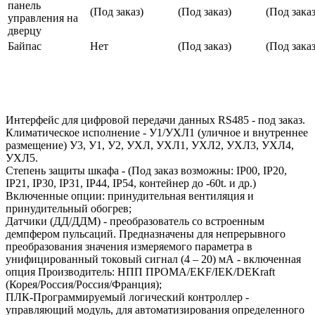
панель
(Под заказ)
(Под заказ)
(Под заказ
управления на
дверцу
Байпас
Нет
(Под заказ)
(Под заказ
Интерфейс для цифровой передачи данных RS485 - под заказ.
Климатическое исполнение - У1/УХЛ1 (уличное и внутреннее
размещение) У3, У1, У2, УХЛ, УХЛ1, УХЛ2, УХЛ3, УХЛ4,
УХЛ5.
Степень защиты шкафа - (Под заказ возможны: IP00, IP20,
IP21, IP30, IP31, IP44, IP54, контейнер до -60t. и др.)
Включенные опции: принудительная вентиляция и
принудительный обогрев;
Датчики (ДД/ДДМ) - преобразователь со встроенным
демпфером пульсаций. Предназначены для непрерывного
преобразования значения измеряемого параметра в
унифицированный токовый сигнал (4 – 20) мА - включенная
опция Производитель: НПП ПРОМА/EKF/IEK/DEKraft
(Корея/Россия/Россия/Франция);
ПЛК-Программируемый логический контроллер -
управляющий модуль, для автоматизирования определенного