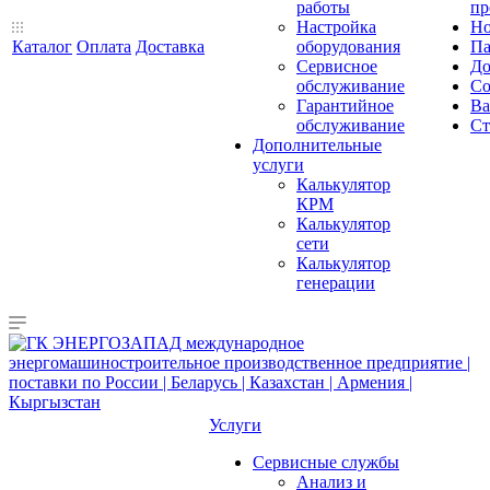
работы
пр
Настройка
Но
Каталог
Оплата
Доставка
оборудования
Па
Сервисное
До
обслуживание
Со
Гарантийное
Ва
обслуживание
Ст
Дополнительные
услуги
Калькулятор
КРМ
Калькулятор
сети
Калькулятор
генерации
Услуги
Сервисные службы
Анализ и