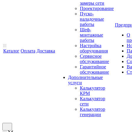
замеры сети
Проектирование
Пуско-
наладочные
работы
Предпри
Шеф-
монтажные
О
работы
пр
Настройка
Но
Каталог
Оплата
Доставка
оборудования
Па
Сервисное
До
обслуживание
Со
Гарантийное
Ва
обслуживание
Ст
Дополнительные
услуги
Калькулятор
КРМ
Калькулятор
сети
Калькулятор
генерации