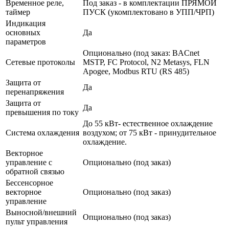
Временное реле,
Под заказ - в комплектации ПРЯМОЙ
таймер
ПУСК (укомплектовано в УПП/ЧРП)
Индикация
основных
Да
параметров
Опционально (под заказ: BACnet
Сетевые протоколы
MSTP, FC Protocol, N2 Metasys, FLN
Apogee, Modbus RTU (RS 485)
Защита от
Да
перенапряжения
Защита от
Да
превышения по току
До 55 кВт- естественное охлаждение
Система охлаждения
воздухом; от 75 кВт - принудительное
охлаждение.
Векторное
управление с
Опционально (под заказ)
обратной связью
Бессенсорное
векторное
Опционально (под заказ)
управление
Выносной/внешний
Опционально (под заказ)
пульт управления