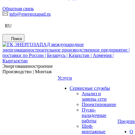
Обратная связь
info@energozapad.ru
RU
Поиск
Энергомашиностроение
Производство | Монтаж
Услуги
Сервисные службы
Анализ и
замеры сети
Проектирование
Пуско-
наладочные
работы
Предпри
Шеф-
монтажные
О