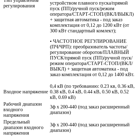
Тип управления/
устройством плавного пуска/прямой
регулирования
пуск (ПП)/ручной пуск/режим
оператора/СТАРТ-СТОП/(ВКЛ/ВЫКЛ)
+ защитная автоматика - под заказ
комплектация от 0,12 до 1200 кВт (от
300 кВт стандартный комлект);
• ЧАСТОТНОЕ РЕГУЛИРОВАНИЕ
(ПЧ/ЧРП): преобразователь частоты/
регулирование оборотов/ПЛАВНЫЙ
ПУСК/прямой пуск (ПП)/ручной пуск/
режим оператора/СТАРТ-СТОП/(ВКЛ/
ВЫКЛ) + защитная автоматика - под
заказ комплектация от 0,12 до 1400 кВт.
0,4 кВ (по требованию: 0.23 кв, 0.36 кВ,
Входное напряжение
0.38 кВ, 0.4 кВ, 0.44 кВ, 0.50 кВ, 0.52
кВ, 0.69 кВ)
Рабочий диапазон
3ф х 200-440 (под заказ расширенный
входного
диапазон)
напряжения
Предельный
3ф х 200-440 (под заказ расширенный
диапазон входного
диапазон)
напряжения