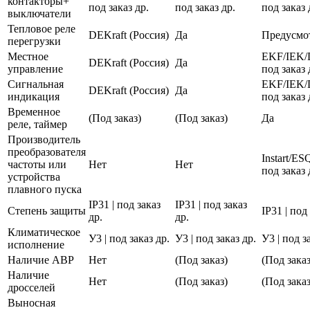
контакторы+
под заказ др.
под заказ др.
под заказ 
выключатели
Тепловое реле
DEKraft (Россия)
Да
Предусмо
перегрузки
Местное
EKF/IEK/
DEKraft (Россия)
Да
управление
под заказ 
Сигнальная
EKF/IEK/
DEKraft (Россия)
Да
индикация
под заказ 
Временное
(Под заказ)
(Под заказ)
Да
реле, таймер
Производитель
преобразователя
Instart/E
частоты или
Нет
Нет
под заказ 
устройства
плавного пуска
IP31 | под заказ
IP31 | под заказ
Степень защиты
IP31 | под
др.
др.
Климатическое
У3 | под заказ др.
У3 | под заказ др.
У3 | под з
исполнение
Наличие АВР
Нет
(Под заказ)
(Под заказ
Наличие
Нет
(Под заказ)
(Под заказ
дросселей
Выносная