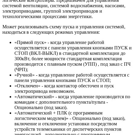
логические контроллеры. Предназначен для управления
системой вентиляции, системой водоснабжения, насосами,
электроприводами, группой электроприводов и
технологическими процессами энергетики.
Может реализовывать схему пуска и управления системой,
находиться в следующих режимах управления:
«Прямой пуск» - когда управление работой
осуществляется с панели управления кнопками ПУСК и
СТОП (ВКЛ-ВЫКЛ) в стандартной комплектации до
300кВт, более мощности стандартная комплектация
производится с плавным пуском (УПП) , под заказ с ПЧ
(ЧРП);
«Ручной» - когда управление работой осуществляется с
панели управления кнопками ПУСК и СТОП;
«Отключен» - когда контактор обесточен и пуск
электропривода невозможен.
«Автоматический» - когда управление производится по
командам с дополнительного пункта/пульта -
Опционально (под заказ).
«Автоматический + ПЛК (с программным
логистическим модулем)» - Опционально (под заказ),
включение и отключение установки посредством
устройств телемеханики от диспетчерских пунктов
энергослужб , дополнительно с программным