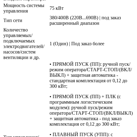
Мощность системы
75 кВт
управления
380/400В (220В...690В) | под заказ
Тип сети
расширенный диапазон
Количество
управляемых/
подключаемых
1 (Один) | Под заказ более
электродвигателей/
насосов/систем
вентиляции и др.
• ПРЯМОЙ ПУСК (ПП): ручной пуск/
режим оператора/СТАРТ-СТОП/(ВКЛ/
ВЫКЛ) + защитная автоматика -
стандартная комплектация от 0,12 до
300 кВт;
• ПРЯМОЙ ПУСК (ПП) + ПЛК (с
программным логистическим
модулем): ручной пуск/режим
оператора/СТАРТ-СТОП/(ВКЛ/ВЫКЛ)
+ защитная автоматика - под заказ
комплектация от 0,12 до 300 кВт;
• ПЛАВНЫЙ ПУСК (УПП): с