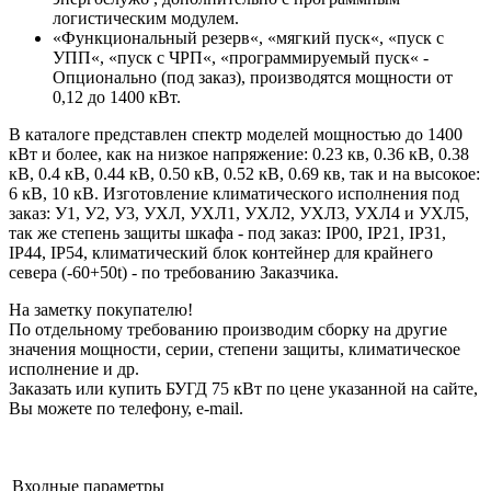
логистическим модулем.
«Функциональный резерв«, «мягкий пуск«, «пуск с
УПП«, «пуск с ЧРП«, «программируемый пуск« -
Опционально (под заказ), производятся мощности от
0,12 до 1400 кВт.
В каталоге представлен спектр моделей мощностью до 1400
кВт и более, как на низкое напряжение: 0.23 кв, 0.36 кВ, 0.38
кВ, 0.4 кВ, 0.44 кВ, 0.50 кВ, 0.52 кВ, 0.69 кв, так и на высокое:
6 кВ, 10 кВ. Изготовление климатического исполнения под
заказ: У1, У2, У3, УХЛ, УХЛ1, УХЛ2, УХЛ3, УХЛ4 и УХЛ5,
так же степень защиты шкафа - под заказ: IP00, IP21, IP31,
IP44, IP54, климатический блок контейнер для крайнего
севера (-60+50t) - по требованию Заказчика.
На заметку покупателю!
По отдельному требованию производим сборку на другие
значения мощности, серии, степени защиты, климатическое
исполнение и др.
Заказать или купить БУГД 75 кВт по цене указанной на сайте,
Вы можете по телефону, e-mail.
Входные параметры