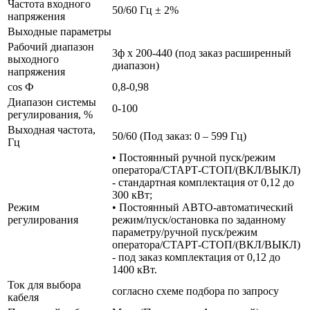
Частота входного
50/60 Гц ± 2%
напряжения
Выходные параметры
Рабочий диапазон
3ф х 200-440 (под заказ расширенный
выходного
диапазон)
напряжения
cos Ф
0,8-0,98
Диапазон системы
0-100
регулирования, %
Выходная частота,
50/60 (Под заказ: 0 – 599 Гц)
Гц
• Постоянный ручной пуск/режим
оператора/СТАРТ-СТОП/(ВКЛ/ВЫКЛ)
- стандартная комплектация от 0,12 до
300 кВт;
Режим
• Постоянный АВТО-автоматический
регулирования
режим/пуск/остановка по заданному
параметру/ручной пуск/режим
оператора/СТАРТ-СТОП/(ВКЛ/ВЫКЛ)
- под заказ комплектация от 0,12 до
1400 кВт.
Ток для выбора
согласно схеме подбора по запросу
кабеля