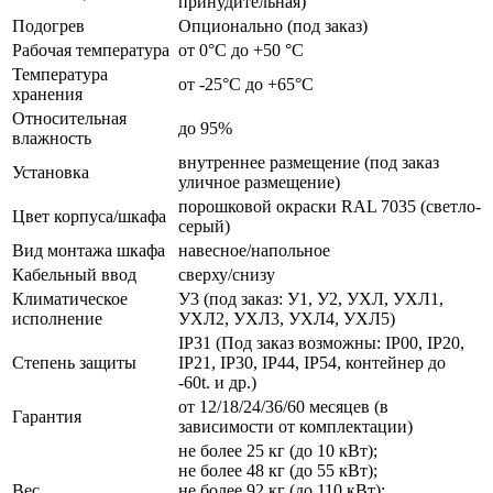
принудительная)
Подогрев
Опционально (под заказ)
Рабочая температура
от 0°C до +50 °C
Температура
от -25°C до +65°C
хранения
Относительная
до 95%
влажность
внутреннее размещение (под заказ
Установка
уличное размещение)
порошковой окраски RAL 7035 (светло-
Цвет корпуса/шкафа
серый)
Вид монтажа шкафа
навесное/напольное
Кабельный ввод
сверху/снизу
Климатическое
У3 (под заказ: У1, У2, УХЛ, УХЛ1,
исполнение
УХЛ2, УХЛ3, УХЛ4, УХЛ5)
IP31 (Под заказ возможны: IP00, IP20,
Степень защиты
IP21, IP30, IP44, IP54, контейнер до
-60t. и др.)
от 12/18/24/36/60 месяцев (в
Гарантия
зависимости от комплектации)
не более 25 кг (до 10 кВт);
не более 48 кг (до 55 кВт);
Вес
не более 92 кг (до 110 кВт);