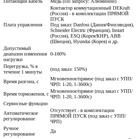
Питающий кабель
Медь (По запросу: Алюминий)
Контактор коммутационный DEKraft
(Россия) - в комплектации ПРЯМОЙ
ПУСК
Плата управления
Под заказ: Danfoss (Дания/Финляндия),
Schneider Electric (Франция), Instart
(Россия), ESQ (Корея/КНР), ABB
(Швеция), Hyundai (Корея) и др.
Допустимый
диапазон изменения
0-100%
нагрузки
Перегрузка, % в
(под заказ: 150%)
течение 1 минуты
Мгновенное/прямое (под заказ с УПП/
Время разгона, с
ЧРП: 1-20, 1-3600с)
Мгновенное/прямое (под заказ с УПП/
Время торможения, с
ЧРП: 1-20, 1-3600с)
Сервисные функции
Отсутствует - в комплектации
Автоматическое
ПРЯМОЙ ПУСК (под заказ с УПП/
регулирование
ЧРП)
Ручное
Да
регулирование