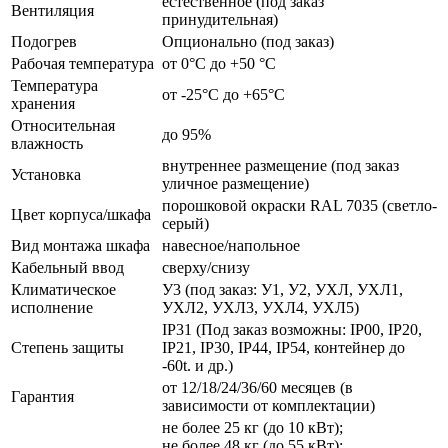
естественное (под заказ
Вентиляция
принудительная)
Подогрев
Опционально (под заказ)
Рабочая температура
от 0°C до +50 °C
Температура
от -25°C до +65°C
хранения
Относительная
до 95%
влажность
внутреннее размещение (под заказ
Установка
уличное размещение)
порошковой окраски RAL 7035 (светло-
Цвет корпуса/шкафа
серый)
Вид монтажа шкафа
навесное/напольное
Кабельный ввод
сверху/снизу
Климатическое
У3 (под заказ: У1, У2, УХЛ, УХЛ1,
исполнение
УХЛ2, УХЛ3, УХЛ4, УХЛ5)
IP31 (Под заказ возможны: IP00, IP20,
Степень защиты
IP21, IP30, IP44, IP54, контейнер до
-60t. и др.)
от 12/18/24/36/60 месяцев (в
Гарантия
зависимости от комплектации)
не более 25 кг (до 10 кВт);
не более 48 кг (до 55 кВт);