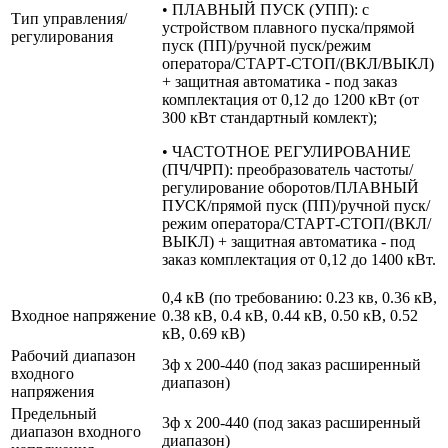
• ПЛАВНЫЙ ПУСК (УПП): с
Тип управления/
устройством плавного пуска/прямой
регулирования
пуск (ПП)/ручной пуск/режим
оператора/СТАРТ-СТОП/(ВКЛ/ВЫКЛ)
+ защитная автоматика - под заказ
комплектация от 0,12 до 1200 кВт (от
300 кВт стандартный комлект);
• ЧАСТОТНОЕ РЕГУЛИРОВАНИЕ
(ПЧ/ЧРП): преобразователь частоты/
регулирование оборотов/ПЛАВНЫЙ
ПУСК/прямой пуск (ПП)/ручной пуск/
режим оператора/СТАРТ-СТОП/(ВКЛ/
ВЫКЛ) + защитная автоматика - под
заказ комплектация от 0,12 до 1400 кВт.
0,4 кВ (по требованию: 0.23 кв, 0.36 кВ,
Входное напряжение
0.38 кВ, 0.4 кВ, 0.44 кВ, 0.50 кВ, 0.52
кВ, 0.69 кВ)
Рабочий диапазон
3ф х 200-440 (под заказ расширенный
входного
диапазон)
напряжения
Предельный
3ф х 200-440 (под заказ расширенный
диапазон входного
диапазон)