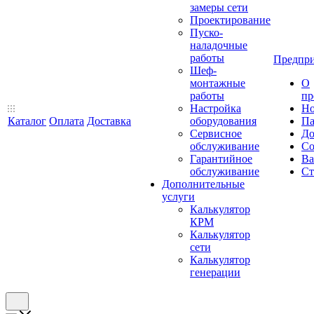
замеры сети
Проектирование
Пуско-
наладочные
работы
Предпри
Шеф-
монтажные
О
работы
пр
Настройка
Но
Каталог
Оплата
Доставка
оборудования
Па
Сервисное
До
обслуживание
Со
Гарантийное
Ва
обслуживание
Ст
Дополнительные
услуги
Калькулятор
КРМ
Калькулятор
сети
Калькулятор
генерации