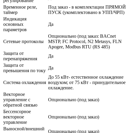
регулирование
Временное реле,
Под заказ - в комплектации ПРЯМОЙ
таймер
ПУСК (укомплектовано в УПП/ЧРП)
Индикация
основных
Да
параметров
Опционально (под заказ: BACnet
Сетевые протоколы
MSTP, FC Protocol, N2 Metasys, FLN
Apogee, Modbus RTU (RS 485)
Защита от
Да
перенапряжения
Защита от
Да
превышения по току
До 55 кВт- естественное охлаждение
Система охлаждения
воздухом; от 75 кВт - принудительное
охлаждение.
Векторное
управление с
Опционально (под заказ)
обратной связью
Бессенсорное
векторное
Опционально (под заказ)
управление
Выносной/внешний
Опционально (под заказ)