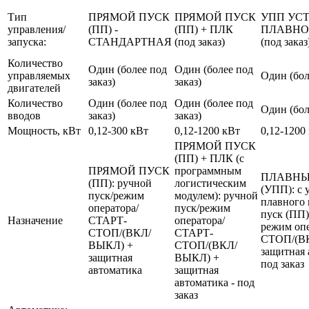
Тип
ПРЯМОЙ ПУСК
ПРЯМОЙ ПУСК
УПП УС
управления/
(ПП) -
(ПП) + ПЛК
ПЛАВНО
запуска:
СТАНДАРТНАЯ
(под заказ)
(под заказ
Количество
Один (более под
Один (более под
управляемых
Один (бол
заказ)
заказ)
двигателей
Количество
Один (более под
Один (более под
Один (бол
вводов
заказ)
заказ)
Мощность, кВт
0,12-300 кВт
0,12-1200 кВт
0,12-1200
ПРЯМОЙ ПУСК
(ПП) + ПЛК (с
ПРЯМОЙ ПУСК
программным
ПЛАВНЫ
(ПП): ручной
логистическим
(УПП): с 
пуск/режим
модулем): ручной
плавного 
оператора/
пуск/режим
пуск (ПП)
Назначение
СТАРТ-
оператора/
режим оп
СТОП/(ВКЛ/
СТАРТ-
СТОП/(В
ВЫКЛ) +
СТОП/(ВКЛ/
защитная 
защитная
ВЫКЛ) +
под заказ
автоматика
защитная
автоматика - под
заказ