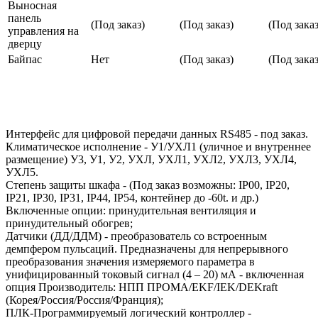
Выносная
панель
(Под заказ)
(Под заказ)
(Под заказ
управления на
дверцу
Байпас
Нет
(Под заказ)
(Под заказ
Интерфейс для цифровой передачи данных RS485 - под заказ.
Климатическое исполнение - У1/УХЛ1 (уличное и внутреннее
размещение) У3, У1, У2, УХЛ, УХЛ1, УХЛ2, УХЛ3, УХЛ4,
УХЛ5.
Степень защиты шкафа - (Под заказ возможны: IP00, IP20,
IP21, IP30, IP31, IP44, IP54, контейнер до -60t. и др.)
Включенные опции: принудительная вентиляция и
принудительный обогрев;
Датчики (ДД/ДДМ) - преобразователь со встроенным
демпфером пульсаций. Предназначены для непрерывного
преобразования значения измеряемого параметра в
унифицированный токовый сигнал (4 – 20) мА - включенная
опция Производитель: НПП ПРОМА/EKF/IEK/DEKraft
(Корея/Россия/Россия/Франция);
ПЛК-Программируемый логический контроллер -