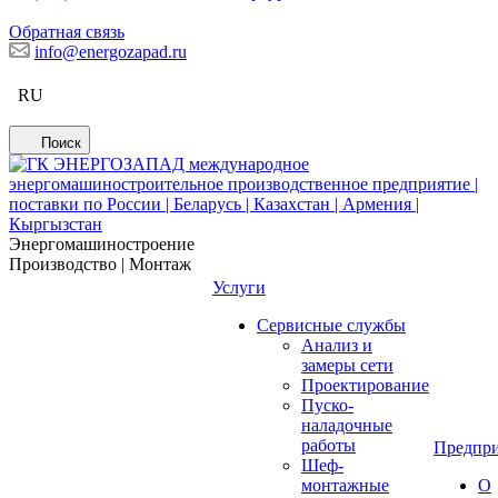
Обратная связь
info@energozapad.ru
RU
Поиск
Энергомашиностроение
Производство | Монтаж
Услуги
Сервисные службы
Анализ и
замеры сети
Проектирование
Пуско-
наладочные
работы
Предпри
Шеф-
монтажные
О