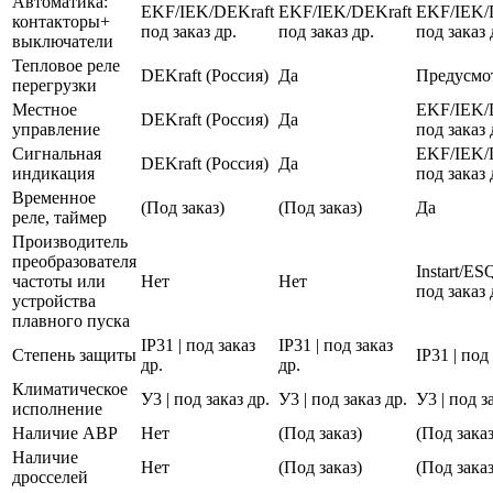
Автоматика:
EKF/IEK/DEKraft
EKF/IEK/DEKraft
EKF/IEK/
контакторы+
под заказ др.
под заказ др.
под заказ 
выключатели
Тепловое реле
DEKraft (Россия)
Да
Предусмо
перегрузки
Местное
EKF/IEK/
DEKraft (Россия)
Да
управление
под заказ 
Сигнальная
EKF/IEK/
DEKraft (Россия)
Да
индикация
под заказ 
Временное
(Под заказ)
(Под заказ)
Да
реле, таймер
Производитель
преобразователя
Instart/E
частоты или
Нет
Нет
под заказ 
устройства
плавного пуска
IP31 | под заказ
IP31 | под заказ
Степень защиты
IP31 | под
др.
др.
Климатическое
У3 | под заказ др.
У3 | под заказ др.
У3 | под з
исполнение
Наличие АВР
Нет
(Под заказ)
(Под заказ
Наличие
Нет
(Под заказ)
(Под заказ
дросселей