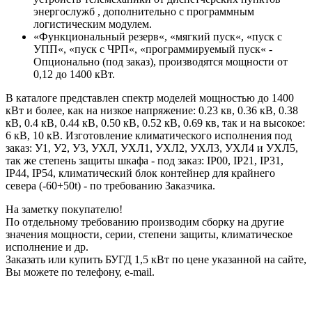
энергослужб , дополнительно с программным
логистическим модулем.
«Функциональный резерв«, «мягкий пуск«, «пуск с
УПП«, «пуск с ЧРП«, «программируемый пуск« -
Опционально (под заказ), производятся мощности от
0,12 до 1400 кВт.
В каталоге представлен спектр моделей мощностью до 1400
кВт и более, как на низкое напряжение: 0.23 кв, 0.36 кВ, 0.38
кВ, 0.4 кВ, 0.44 кВ, 0.50 кВ, 0.52 кВ, 0.69 кв, так и на высокое:
6 кВ, 10 кВ. Изготовление климатического исполнения под
заказ: У1, У2, У3, УХЛ, УХЛ1, УХЛ2, УХЛ3, УХЛ4 и УХЛ5,
так же степень защиты шкафа - под заказ: IP00, IP21, IP31,
IP44, IP54, климатический блок контейнер для крайнего
севера (-60+50t) - по требованию Заказчика.
На заметку покупателю!
По отдельному требованию производим сборку на другие
значения мощности, серии, степени защиты, климатическое
исполнение и др.
Заказать или купить БУГД 1,5 кВт по цене указанной на сайте,
Вы можете по телефону, e-mail.