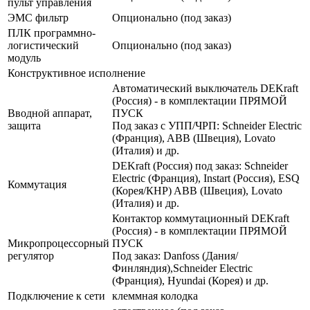
пульт управления
ЭМС фильтр
Опционально (под заказ)
ПЛК программно-
логистический
Опционально (под заказ)
модуль
Конструктивное исполнение
Автоматический выключатель DEKraft
(Россия) - в комплектации ПРЯМОЙ
Вводной аппарат,
ПУСК
защита
Под заказ с УПП/ЧРП: Schneider Electric
(Франция), ABB (Швеция), Lovato
(Италия) и др.
DEKraft (Россия) под заказ: Schneider
Electric (Франция), Instart (Россия), ESQ
Коммутация
(Корея/КНР) ABB (Швеция), Lovato
(Италия) и др.
Контактор коммутационный DEKraft
(Россия) - в комплектации ПРЯМОЙ
Микропроцессорный
ПУСК
регулятор
Под заказ: Danfoss (Дания/
Финляндия),Schneider Electric
(Франция), Hyundai (Корея) и др.
Подключение к сети
клеммная колодка