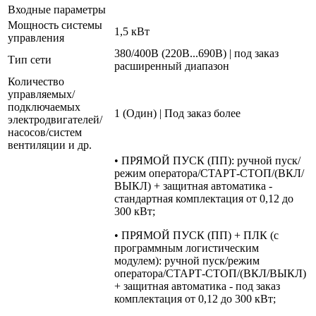
Входные параметры
Мощность системы
1,5 кВт
управления
380/400В (220В...690В) | под заказ
Тип сети
расширенный диапазон
Количество
управляемых/
подключаемых
1 (Один) | Под заказ более
электродвигателей/
насосов/систем
вентиляции и др.
• ПРЯМОЙ ПУСК (ПП): ручной пуск/
режим оператора/СТАРТ-СТОП/(ВКЛ/
ВЫКЛ) + защитная автоматика -
стандартная комплектация от 0,12 до
300 кВт;
• ПРЯМОЙ ПУСК (ПП) + ПЛК (с
программным логистическим
модулем): ручной пуск/режим
оператора/СТАРТ-СТОП/(ВКЛ/ВЫКЛ)
+ защитная автоматика - под заказ
комплектация от 0,12 до 300 кВт;