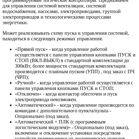
программируемые логические контроллеры. Предназначен
для управления системой вентиляции, системой
водоснабжения, насосами, электроприводами, группой
электроприводов и технологическими процессами
энергетики.
Может реализовывать схему пуска и управления системой,
находиться в следующих режимах управления:
«Прямой пуск» - когда управление работой
осуществляется с панели управления кнопками ПУСК и
СТОП (ВКЛ-ВЫКЛ) в стандартной комплектации до
300кВт, более мощности стандартная комплектация
производится с плавным пуском (УПП) , под заказ с ПЧ
(ЧРП);
«Ручной» - когда управление работой осуществляется с
панели управления кнопками ПУСК и СТОП;
«Отключен» - когда контактор обесточен и пуск
электропривода невозможен.
«Автоматический» - когда управление производится по
командам с дополнительного пункта/пульта -
Опционально (под заказ).
«Автоматический + ПЛК (с программным
логистическим модулем)» - Опционально (под заказ),
включение и отключение установки посредством
устройств телемеханики от диспетчерских пунктов