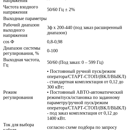
напряжения
Частота входного
50/60 Гц ± 2%
напряжения
Выходные параметры
Рабочий диапазон
3ф х 200-440 (под заказ расширенный
выходного
диапазон)
напряжения
cos Ф
0,8-0,98
Диапазон системы
0-100
регулирования, %
Выходная частота,
50/60 (Под заказ: 0 – 599 Гц)
Гц
• Постоянный ручной пуск/режим
оператора/СТАРТ-СТОП/(ВКЛ/ВЫКЛ)
- стандартная комплектация от 0,12 до
300 кВт;
Режим
• Постоянный АВТО-автоматический
регулирования
режим/пуск/остановка по заданному
параметру/ручной пуск/режим
оператора/СТАРТ-СТОП/(ВКЛ/ВЫКЛ)
- под заказ комплектация от 0,12 до
1400 кВт.
Ток для выбора
согласно схеме подбора по запросу
кабеля