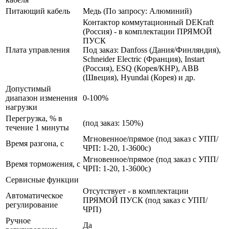
Питающий кабель
Медь (По запросу: Алюминий)
Контактор коммутационный DEKraft
(Россия) - в комплектации ПРЯМОЙ
ПУСК
Плата управления
Под заказ: Danfoss (Дания/Финляндия),
Schneider Electric (Франция), Instart
(Россия), ESQ (Корея/КНР), ABB
(Швеция), Hyundai (Корея) и др.
Допустимый
диапазон изменения
0-100%
нагрузки
Перегрузка, % в
(под заказ: 150%)
течение 1 минуты
Мгновенное/прямое (под заказ с УПП/
Время разгона, с
ЧРП: 1-20, 1-3600с)
Мгновенное/прямое (под заказ с УПП/
Время торможения, с
ЧРП: 1-20, 1-3600с)
Сервисные функции
Отсутствует - в комплектации
Автоматическое
ПРЯМОЙ ПУСК (под заказ с УПП/
регулирование
ЧРП)
Ручное
Да