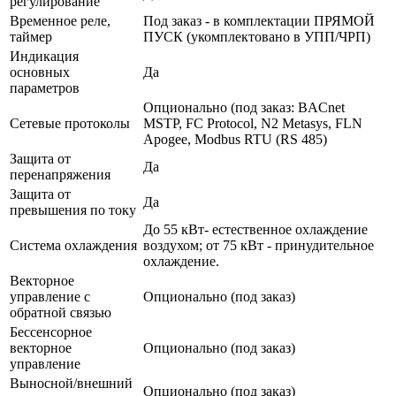
регулирование
Временное реле,
Под заказ - в комплектации ПРЯМОЙ
таймер
ПУСК (укомплектовано в УПП/ЧРП)
Индикация
основных
Да
параметров
Опционально (под заказ: BACnet
Сетевые протоколы
MSTP, FC Protocol, N2 Metasys, FLN
Apogee, Modbus RTU (RS 485)
Защита от
Да
перенапряжения
Защита от
Да
превышения по току
До 55 кВт- естественное охлаждение
Система охлаждения
воздухом; от 75 кВт - принудительное
охлаждение.
Векторное
управление с
Опционально (под заказ)
обратной связью
Бессенсорное
векторное
Опционально (под заказ)
управление
Выносной/внешний
Опционально (под заказ)