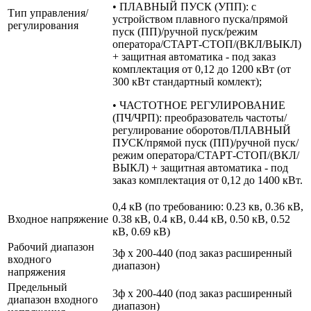
• ПЛАВНЫЙ ПУСК (УПП): с
Тип управления/
устройством плавного пуска/прямой
регулирования
пуск (ПП)/ручной пуск/режим
оператора/СТАРТ-СТОП/(ВКЛ/ВЫКЛ)
+ защитная автоматика - под заказ
комплектация от 0,12 до 1200 кВт (от
300 кВт стандартный комлект);
• ЧАСТОТНОЕ РЕГУЛИРОВАНИЕ
(ПЧ/ЧРП): преобразователь частоты/
регулирование оборотов/ПЛАВНЫЙ
ПУСК/прямой пуск (ПП)/ручной пуск/
режим оператора/СТАРТ-СТОП/(ВКЛ/
ВЫКЛ) + защитная автоматика - под
заказ комплектация от 0,12 до 1400 кВт.
0,4 кВ (по требованию: 0.23 кв, 0.36 кВ,
Входное напряжение
0.38 кВ, 0.4 кВ, 0.44 кВ, 0.50 кВ, 0.52
кВ, 0.69 кВ)
Рабочий диапазон
3ф х 200-440 (под заказ расширенный
входного
диапазон)
напряжения
Предельный
3ф х 200-440 (под заказ расширенный
диапазон входного
диапазон)