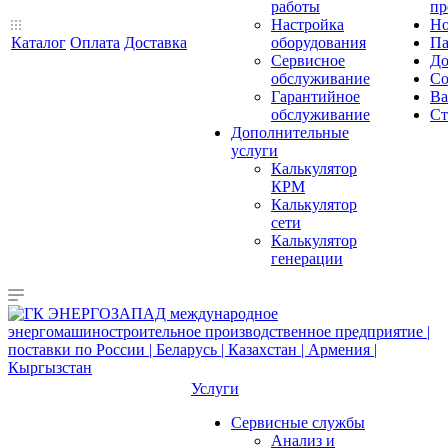
работы
пр
Настройка
Но
Каталог
Оплата
Доставка
оборудования
Па
Сервисное
До
обслуживание
Со
Гарантийное
Ва
обслуживание
Ст
Дополнительные
услуги
Калькулятор
КРМ
Калькулятор
сети
Калькулятор
генерации
Услуги
Сервисные службы
Анализ и