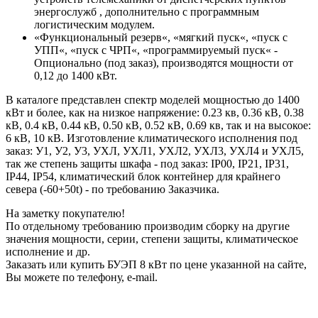
энергослужб , дополнительно с программным
логистическим модулем.
«Функциональный резерв«, «мягкий пуск«, «пуск с
УПП«, «пуск с ЧРП«, «программируемый пуск« -
Опционально (под заказ), производятся мощности от
0,12 до 1400 кВт.
В каталоге представлен спектр моделей мощностью до 1400
кВт и более, как на низкое напряжение: 0.23 кв, 0.36 кВ, 0.38
кВ, 0.4 кВ, 0.44 кВ, 0.50 кВ, 0.52 кВ, 0.69 кв, так и на высокое:
6 кВ, 10 кВ. Изготовление климатического исполнения под
заказ: У1, У2, У3, УХЛ, УХЛ1, УХЛ2, УХЛ3, УХЛ4 и УХЛ5,
так же степень защиты шкафа - под заказ: IP00, IP21, IP31,
IP44, IP54, климатический блок контейнер для крайнего
севера (-60+50t) - по требованию Заказчика.
На заметку покупателю!
По отдельному требованию производим сборку на другие
значения мощности, серии, степени защиты, климатическое
исполнение и др.
Заказать или купить БУЭП 8 кВт по цене указанной на сайте,
Вы можете по телефону, e-mail.