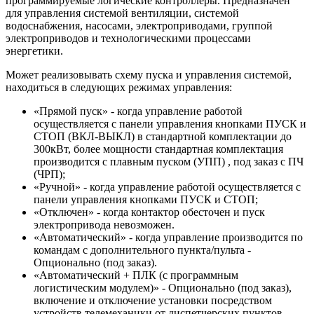
программируемые логические контроллеры. Предназначен
для управления системой вентиляции, системой
водоснабжения, насосами, электроприводами, группой
электроприводов и технологическими процессами
энергетики.
Может реализовывать схему пуска и управления системой,
находиться в следующих режимах управления:
«Прямой пуск» - когда управление работой
осуществляется с панели управления кнопками ПУСК и
СТОП (ВКЛ-ВЫКЛ) в стандартной комплектации до
300кВт, более мощности стандартная комплектация
производится с плавным пуском (УПП) , под заказ с ПЧ
(ЧРП);
«Ручной» - когда управление работой осуществляется с
панели управления кнопками ПУСК и СТОП;
«Отключен» - когда контактор обесточен и пуск
электропривода невозможен.
«Автоматический» - когда управление производится по
командам с дополнительного пункта/пульта -
Опционально (под заказ).
«Автоматический + ПЛК (с программным
логистическим модулем)» - Опционально (под заказ),
включение и отключение установки посредством
устройств телемеханики от диспетчерских пунктов