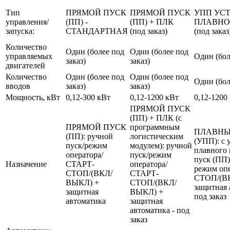
Тип
ПРЯМОЙ ПУСК
ПРЯМОЙ ПУСК
УПП УС
управления/
(ПП) -
(ПП) + ПЛК
ПЛАВНО
запуска:
СТАНДАРТНАЯ
(под заказ)
(под заказ
Количество
Один (более под
Один (более под
управляемых
Один (бол
заказ)
заказ)
двигателей
Количество
Один (более под
Один (более под
Один (бол
вводов
заказ)
заказ)
Мощность, кВт
0,12-300 кВт
0,12-1200 кВт
0,12-1200
ПРЯМОЙ ПУСК
(ПП) + ПЛК (с
ПРЯМОЙ ПУСК
программным
ПЛАВНЫ
(ПП): ручной
логистическим
(УПП): с 
пуск/режим
модулем): ручной
плавного 
оператора/
пуск/режим
пуск (ПП)
Назначение
СТАРТ-
оператора/
режим оп
СТОП/(ВКЛ/
СТАРТ-
СТОП/(В
ВЫКЛ) +
СТОП/(ВКЛ/
защитная 
защитная
ВЫКЛ) +
под заказ
автоматика
защитная
автоматика - под
заказ