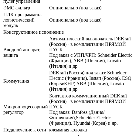
пульт управления
ЭМС фильтр
Опционально (под заказ)
ПЛК программно-
логистический
Опционально (под заказ)
модуль
Конструктивное исполнение
Автоматический выключатель DEKraft
(Россия) - в комплектации ПРЯМОЙ
Вводной аппарат,
ПУСК
защита
Под заказ с УПП/ЧРП: Schneider Electric
(Франция), ABB (Швеция), Lovato
(Италия) и др.
DEKraft (Россия) под заказ: Schneider
Electric (Франция), Instart (Россия), ESQ
Коммутация
(Корея/КНР) ABB (Швеция), Lovato
(Италия) и др.
Контактор коммутационный DEKraft
(Россия) - в комплектации ПРЯМОЙ
Микропроцессорный
ПУСК
регулятор
Под заказ: Danfoss (Дания/
Финляндия),Schneider Electric
(Франция), Hyundai (Корея) и др.
Подключение к сети
клеммная колодка