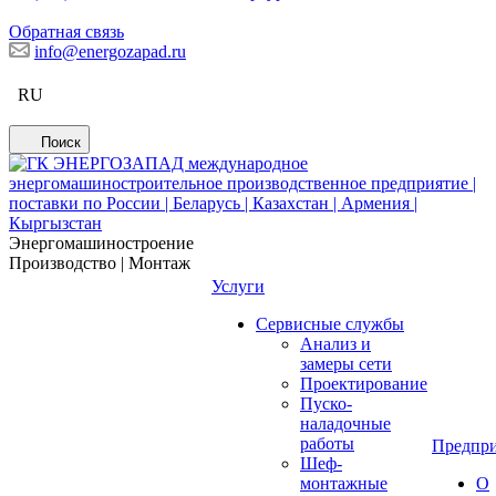
Обратная связь
info@energozapad.ru
RU
Поиск
Энергомашиностроение
Производство | Монтаж
Услуги
Сервисные службы
Анализ и
замеры сети
Проектирование
Пуско-
наладочные
работы
Предпри
Шеф-
монтажные
О