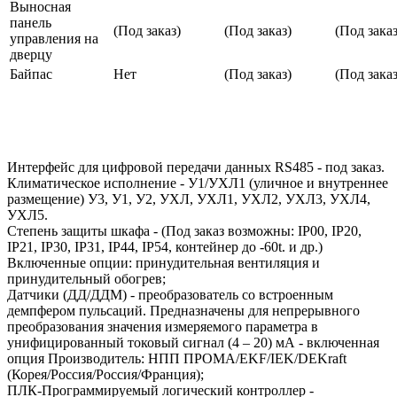
Выносная
панель
(Под заказ)
(Под заказ)
(Под заказ
управления на
дверцу
Байпас
Нет
(Под заказ)
(Под заказ
Интерфейс для цифровой передачи данных RS485 - под заказ.
Климатическое исполнение - У1/УХЛ1 (уличное и внутреннее
размещение) У3, У1, У2, УХЛ, УХЛ1, УХЛ2, УХЛ3, УХЛ4,
УХЛ5.
Степень защиты шкафа - (Под заказ возможны: IP00, IP20,
IP21, IP30, IP31, IP44, IP54, контейнер до -60t. и др.)
Включенные опции: принудительная вентиляция и
принудительный обогрев;
Датчики (ДД/ДДМ) - преобразователь со встроенным
демпфером пульсаций. Предназначены для непрерывного
преобразования значения измеряемого параметра в
унифицированный токовый сигнал (4 – 20) мА - включенная
опция Производитель: НПП ПРОМА/EKF/IEK/DEKraft
(Корея/Россия/Россия/Франция);
ПЛК-Программируемый логический контроллер -