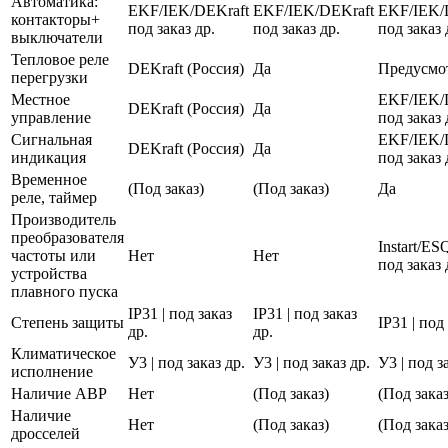
Автоматика:
EKF/IEK/DEKraft
EKF/IEK/DEKraft
EKF/IEK/
контакторы+
под заказ др.
под заказ др.
под заказ 
выключатели
Тепловое реле
DEKraft (Россия)
Да
Предусмо
перегрузки
Местное
EKF/IEK/
DEKraft (Россия)
Да
управление
под заказ 
Сигнальная
EKF/IEK/
DEKraft (Россия)
Да
индикация
под заказ 
Временное
(Под заказ)
(Под заказ)
Да
реле, таймер
Производитель
преобразователя
Instart/E
частоты или
Нет
Нет
под заказ 
устройства
плавного пуска
IP31 | под заказ
IP31 | под заказ
Степень защиты
IP31 | под
др.
др.
Климатическое
У3 | под заказ др.
У3 | под заказ др.
У3 | под з
исполнение
Наличие АВР
Нет
(Под заказ)
(Под заказ
Наличие
Нет
(Под заказ)
(Под заказ
дросселей