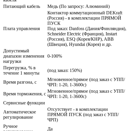
Питающий кабель
Медь (По запросу: Алюминий)
Контактор коммутационный DEKraft
(Россия) - в комплектации ПРЯМОЙ
ПУСК
Плата управления
Под заказ: Danfoss (Дания/Финляндия),
Schneider Electric (Франция), Instart
(Россия), ESQ (Корея/КНР), ABB
(Швеция), Hyundai (Корея) и др.
Допустимый
диапазон изменения
0-100%
нагрузки
Перегрузка, % в
(под заказ: 150%)
течение 1 минуты
Мгновенное/прямое (под заказ с УПП/
Время разгона, с
ЧРП: 1-20, 1-3600с)
Мгновенное/прямое (под заказ с УПП/
Время торможения, с
ЧРП: 1-20, 1-3600с)
Сервисные функции
Отсутствует - в комплектации
Автоматическое
ПРЯМОЙ ПУСК (под заказ с УПП/
регулирование
ЧРП)
Ручное
Да