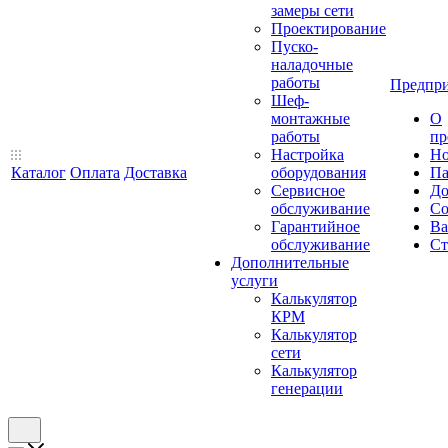
замеры сети
Проектирование
Пуско-
наладочные
работы
Предпри
Шеф-
монтажные
О
работы
пр
Настройка
Но
Каталог
Оплата
Доставка
оборудования
Па
Сервисное
До
обслуживание
Со
Гарантийное
Ва
обслуживание
Ст
Дополнительные
услуги
Калькулятор
КРМ
Калькулятор
сети
Калькулятор
генерации