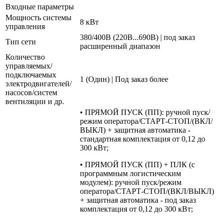
Входные параметры
Мощность системы
8 кВт
управления
380/400В (220В...690В) | под заказ
Тип сети
расширенный диапазон
Количество
управляемых/
подключаемых
1 (Один) | Под заказ более
электродвигателей/
насосов/систем
вентиляции и др.
• ПРЯМОЙ ПУСК (ПП): ручной пуск/
режим оператора/СТАРТ-СТОП/(ВКЛ/
ВЫКЛ) + защитная автоматика -
стандартная комплектация от 0,12 до
300 кВт;
• ПРЯМОЙ ПУСК (ПП) + ПЛК (с
программным логистическим
модулем): ручной пуск/режим
оператора/СТАРТ-СТОП/(ВКЛ/ВЫКЛ)
+ защитная автоматика - под заказ
комплектация от 0,12 до 300 кВт;