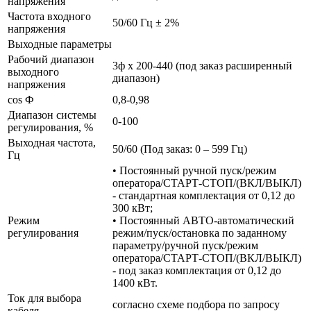
напряжения
Частота входного
50/60 Гц ± 2%
напряжения
Выходные параметры
Рабочий диапазон
3ф х 200-440 (под заказ расширенный
выходного
диапазон)
напряжения
cos Ф
0,8-0,98
Диапазон системы
0-100
регулирования, %
Выходная частота,
50/60 (Под заказ: 0 – 599 Гц)
Гц
• Постоянный ручной пуск/режим
оператора/СТАРТ-СТОП/(ВКЛ/ВЫКЛ)
- стандартная комплектация от 0,12 до
300 кВт;
Режим
• Постоянный АВТО-автоматический
регулирования
режим/пуск/остановка по заданному
параметру/ручной пуск/режим
оператора/СТАРТ-СТОП/(ВКЛ/ВЫКЛ)
- под заказ комплектация от 0,12 до
1400 кВт.
Ток для выбора
согласно схеме подбора по запросу
кабеля