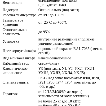
естественное (под заказ
Вентиляция
принудительная)
Подогрев
Опционально (под заказ)
Рабочая температура
от 0°C до +50 °C
Температура
от -25°C до +65°C
хранения
Относительная
до 95%
влажность
внутреннее размещение (под заказ
Установка
уличное размещение)
порошковой окраски RAL 7035 (светло-
Цвет корпуса/шкафа
серый)
Вид монтажа шкафа
навесное/напольное
Кабельный ввод
сверху/снизу
Климатическое
У3 (под заказ: У1, У2, УХЛ, УХЛ1,
исполнение
УХЛ2, УХЛ3, УХЛ4, УХЛ5)
IP31 (Под заказ возможны: IP00, IP20,
Степень защиты
IP21, IP30, IP44, IP54, контейнер до
-60t. и др.)
от 12/18/24/36/60 месяцев (в
Гарантия
зависимости от комплектации)
не более 25 кг (до 10 кВт);
не более 48 кг (до 55 кВт);