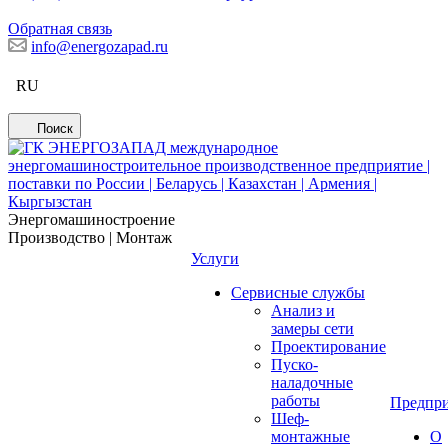
Обратная связь
info@energozapad.ru
RU
Поиск
Энергомашиностроение
Производство | Монтаж
Услуги
Сервисные службы
Анализ и
замеры сети
Проектирование
Пуско-
наладочные
работы
Предпри
Шеф-
монтажные
О