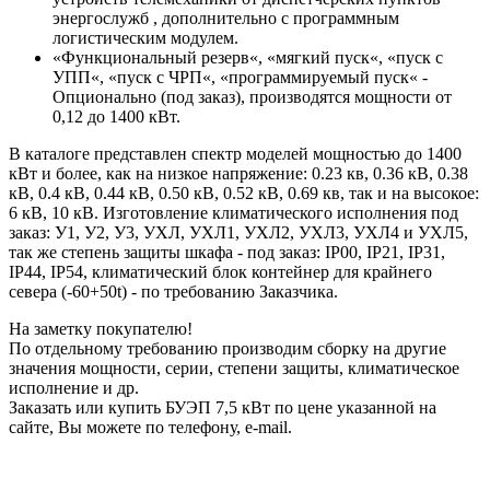
энергослужб , дополнительно с программным
логистическим модулем.
«Функциональный резерв«, «мягкий пуск«, «пуск с
УПП«, «пуск с ЧРП«, «программируемый пуск« -
Опционально (под заказ), производятся мощности от
0,12 до 1400 кВт.
В каталоге представлен спектр моделей мощностью до 1400
кВт и более, как на низкое напряжение: 0.23 кв, 0.36 кВ, 0.38
кВ, 0.4 кВ, 0.44 кВ, 0.50 кВ, 0.52 кВ, 0.69 кв, так и на высокое:
6 кВ, 10 кВ. Изготовление климатического исполнения под
заказ: У1, У2, У3, УХЛ, УХЛ1, УХЛ2, УХЛ3, УХЛ4 и УХЛ5,
так же степень защиты шкафа - под заказ: IP00, IP21, IP31,
IP44, IP54, климатический блок контейнер для крайнего
севера (-60+50t) - по требованию Заказчика.
На заметку покупателю!
По отдельному требованию производим сборку на другие
значения мощности, серии, степени защиты, климатическое
исполнение и др.
Заказать или купить БУЭП 7,5 кВт по цене указанной на
сайте, Вы можете по телефону, e-mail.