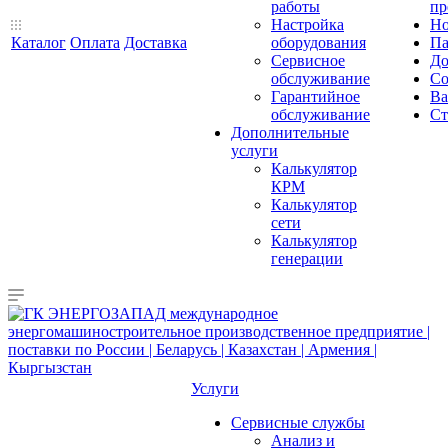
работы
пр
Настройка
Но
Каталог
Оплата
Доставка
оборудования
Па
Сервисное
До
обслуживание
Со
Гарантийное
Ва
обслуживание
Ст
Дополнительные
услуги
Калькулятор
КРМ
Калькулятор
сети
Калькулятор
генерации
Услуги
Сервисные службы
Анализ и