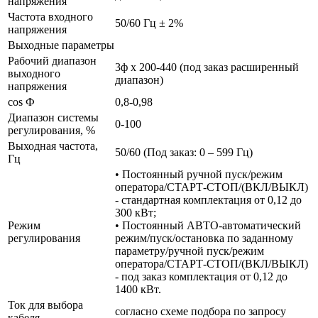
напряжения
Частота входного
50/60 Гц ± 2%
напряжения
Выходные параметры
Рабочий диапазон
3ф х 200-440 (под заказ расширенный
выходного
диапазон)
напряжения
cos Ф
0,8-0,98
Диапазон системы
0-100
регулирования, %
Выходная частота,
50/60 (Под заказ: 0 – 599 Гц)
Гц
• Постоянный ручной пуск/режим
оператора/СТАРТ-СТОП/(ВКЛ/ВЫКЛ)
- стандартная комплектация от 0,12 до
300 кВт;
Режим
• Постоянный АВТО-автоматический
регулирования
режим/пуск/остановка по заданному
параметру/ручной пуск/режим
оператора/СТАРТ-СТОП/(ВКЛ/ВЫКЛ)
- под заказ комплектация от 0,12 до
1400 кВт.
Ток для выбора
согласно схеме подбора по запросу
кабеля