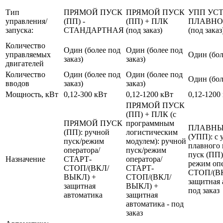
Тип
ПРЯМОЙ ПУСК
ПРЯМОЙ ПУСК
УПП УС
управления/
(ПП) -
(ПП) + ПЛК
ПЛАВНО
запуска:
СТАНДАРТНАЯ
(под заказ)
(под заказ
Количество
Один (более под
Один (более под
управляемых
Один (бол
заказ)
заказ)
двигателей
Количество
Один (более под
Один (более под
Один (бол
вводов
заказ)
заказ)
Мощность, кВт
0,12-300 кВт
0,12-1200 кВт
0,12-1200
ПРЯМОЙ ПУСК
(ПП) + ПЛК (с
ПРЯМОЙ ПУСК
программным
ПЛАВНЫ
(ПП): ручной
логистическим
(УПП): с 
пуск/режим
модулем): ручной
плавного 
оператора/
пуск/режим
пуск (ПП)
Назначение
СТАРТ-
оператора/
режим оп
СТОП/(ВКЛ/
СТАРТ-
СТОП/(В
ВЫКЛ) +
СТОП/(ВКЛ/
защитная 
защитная
ВЫКЛ) +
под заказ
автоматика
защитная
автоматика - под
заказ