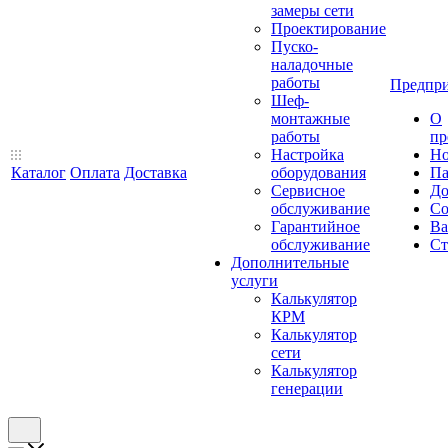
замеры сети
Проектирование
Пуско-
наладочные
работы
Предпри
Шеф-
монтажные
О
работы
пр
Настройка
Но
Каталог
Оплата
Доставка
оборудования
Па
Сервисное
До
обслуживание
Со
Гарантийное
Ва
обслуживание
Ст
Дополнительные
услуги
Калькулятор
КРМ
Калькулятор
сети
Калькулятор
генерации