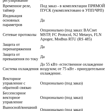
регулирование
Временное реле,
Под заказ - в комплектации ПРЯМОЙ
таймер
ПУСК (укомплектовано в УПП/ЧРП)
Индикация
основных
Да
параметров
Опционально (под заказ: BACnet
Сетевые протоколы
MSTP, FC Protocol, N2 Metasys, FLN
Apogee, Modbus RTU (RS 485)
Защита от
Да
перенапряжения
Защита от
Да
превышения по току
До 55 кВт- естественное охлаждение
Система охлаждения
воздухом; от 75 кВт - принудительное
охлаждение.
Векторное
управление с
Опционально (под заказ)
обратной связью
Бессенсорное
векторное
Опционально (под заказ)
управление
Выносной/внешний
Опционально (под заказ)