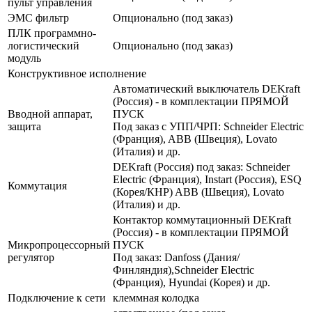
пульт управления
ЭМС фильтр
Опционально (под заказ)
ПЛК программно-
логистический
Опционально (под заказ)
модуль
Конструктивное исполнение
Автоматический выключатель DEKraft
(Россия) - в комплектации ПРЯМОЙ
Вводной аппарат,
ПУСК
защита
Под заказ с УПП/ЧРП: Schneider Electric
(Франция), ABB (Швеция), Lovato
(Италия) и др.
DEKraft (Россия) под заказ: Schneider
Electric (Франция), Instart (Россия), ESQ
Коммутация
(Корея/КНР) ABB (Швеция), Lovato
(Италия) и др.
Контактор коммутационный DEKraft
(Россия) - в комплектации ПРЯМОЙ
Микропроцессорный
ПУСК
регулятор
Под заказ: Danfoss (Дания/
Финляндия),Schneider Electric
(Франция), Hyundai (Корея) и др.
Подключение к сети
клеммная колодка