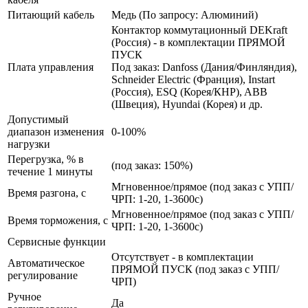
Питающий кабель
Медь (По запросу: Алюминий)
Контактор коммутационный DEKraft
(Россия) - в комплектации ПРЯМОЙ
ПУСК
Плата управления
Под заказ: Danfoss (Дания/Финляндия),
Schneider Electric (Франция), Instart
(Россия), ESQ (Корея/КНР), ABB
(Швеция), Hyundai (Корея) и др.
Допустимый
диапазон изменения
0-100%
нагрузки
Перегрузка, % в
(под заказ: 150%)
течение 1 минуты
Мгновенное/прямое (под заказ с УПП/
Время разгона, с
ЧРП: 1-20, 1-3600с)
Мгновенное/прямое (под заказ с УПП/
Время торможения, с
ЧРП: 1-20, 1-3600с)
Сервисные функции
Отсутствует - в комплектации
Автоматическое
ПРЯМОЙ ПУСК (под заказ с УПП/
регулирование
ЧРП)
Ручное
Да