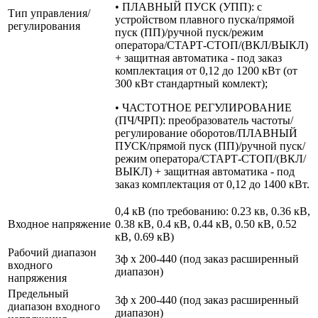
• ПЛАВНЫЙ ПУСК (УПП): с
Тип управления/
устройством плавного пуска/прямой
регулирования
пуск (ПП)/ручной пуск/режим
оператора/СТАРТ-СТОП/(ВКЛ/ВЫКЛ)
+ защитная автоматика - под заказ
комплектация от 0,12 до 1200 кВт (от
300 кВт стандартный комлект);
• ЧАСТОТНОЕ РЕГУЛИРОВАНИЕ
(ПЧ/ЧРП): преобразователь частоты/
регулирование оборотов/ПЛАВНЫЙ
ПУСК/прямой пуск (ПП)/ручной пуск/
режим оператора/СТАРТ-СТОП/(ВКЛ/
ВЫКЛ) + защитная автоматика - под
заказ комплектация от 0,12 до 1400 кВт.
0,4 кВ (по требованию: 0.23 кв, 0.36 кВ,
Входное напряжение
0.38 кВ, 0.4 кВ, 0.44 кВ, 0.50 кВ, 0.52
кВ, 0.69 кВ)
Рабочий диапазон
3ф х 200-440 (под заказ расширенный
входного
диапазон)
напряжения
Предельный
3ф х 200-440 (под заказ расширенный
диапазон входного
диапазон)