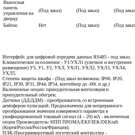
Выносная
панель
(Под заказ)
(Под заказ)
(Под заказ
управления на
дверцу
Байпас
Нет
(Под заказ)
(Под заказ
Интерфейс для цифровой передачи данных RS485 - под заказ.
Климатическое исполнение - У1/УХЛ1 (уличное и внутреннее
размещение) У3, У1, У2, УХЛ, УХЛ1, УХЛ2, УХЛ3, УХЛ4,
УХЛ5.
Степень защиты шкафа - (Под заказ возможны: IP00, IP20,
IP21, IP30, IP31, IP44, IP54, контейнер до -60t. и др.)
Включенные опции: принудительная вентиляция и
принудительный обогрев;
Датчики (ДД/ДДМ) - преобразователь со встроенным
демпфером пульсаций. Предназначены для непрерывного
преобразования значения измеряемого параметра в
унифицированный токовый сигнал (4 – 20) мА - включенная
опция Производитель: НПП ПРОМА/EKF/IEK/DEKraft
(Корея/Россия/Россия/Франция);
ПЛК-Программируемый логический контроллер -