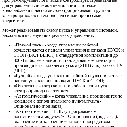
программируемые логические контроллеры. Предназначен
для управления системой вентиляции, системой
водоснабжения, насосами, электроприводами, группой
электроприводов и технологическими процессами
энергетики.
Может реализовывать схему пуска и управления системой,
находиться в следующих режимах управления:
«Прямой пуск» - когда управление работой
осуществляется с панели управления кнопками ПУСК и
СТОП (ВКЛ-ВЫКЛ) в стандартной комплектации до
300кВт, более мощности стандартная комплектация
производится с плавным пуском (УПП) , под заказ с ПЧ
(ЧРП);
«Ручной» - когда управление работой осуществляется с
панели управления кнопками ПУСК и СТОП;
«Отключен» - когда контактор обесточен и пуск
электропривода невозможен.
«Автоматический» - когда управление производится по
командам с дополнительного пункта/пульта -
Опционально (под заказ).
«Автоматический + ПЛК (с программным
логистическим модулем)» - Опционально (под заказ),
включение и отключение установки посредством
устройств телемеханики от диспетчерских пунктов