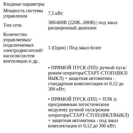
Входные параметры
Мощность системы
7,5 кВт
управления
380/400В (220В...690В) | под заказ
Тип сети
расширенный диапазон
Количество
управляемых/
подключаемых
1 (Один) | Под заказ более
электродвигателей/
насосов/систем
вентиляции и др.
• ПРЯМОЙ ПУСК (ПП): ручной пуск/
режим оператора/СТАРТ-СТОП/(ВКЛ/
ВЫКЛ) + защитная автоматика -
стандартная комплектация от 0,12 до
300 кВт;
• ПРЯМОЙ ПУСК (ПП) + ПЛК (с
программным логистическим
модулем): ручной пуск/режим
оператора/СТАРТ-СТОП/(ВКЛ/ВЫКЛ)
+ защитная автоматика - под заказ
комплектация от 0,12 до 300 кВт;