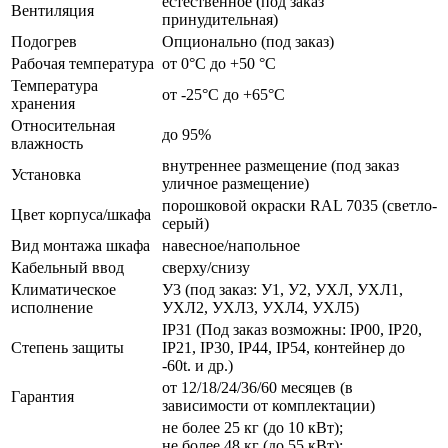
естественное (под заказ
Вентиляция
принудительная)
Подогрев
Опционально (под заказ)
Рабочая температура
от 0°C до +50 °C
Температура
от -25°C до +65°C
хранения
Относительная
до 95%
влажность
внутреннее размещение (под заказ
Установка
уличное размещение)
порошковой окраски RAL 7035 (светло-
Цвет корпуса/шкафа
серый)
Вид монтажа шкафа
навесное/напольное
Кабельный ввод
сверху/снизу
Климатическое
У3 (под заказ: У1, У2, УХЛ, УХЛ1,
исполнение
УХЛ2, УХЛ3, УХЛ4, УХЛ5)
IP31 (Под заказ возможны: IP00, IP20,
Степень защиты
IP21, IP30, IP44, IP54, контейнер до
-60t. и др.)
от 12/18/24/36/60 месяцев (в
Гарантия
зависимости от комплектации)
не более 25 кг (до 10 кВт);
не более 48 кг (до 55 кВт);