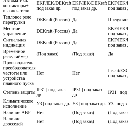
Автоматика:
EKF/IEK/DEKraft
EKF/IEK/DEKraft
EKF/IEK/
контакторы+
под заказ др.
под заказ др.
под заказ 
выключатели
Тепловое реле
DEKraft (Россия)
Да
Предусмо
перегрузки
Местное
EKF/IEK/
DEKraft (Россия)
Да
управление
под заказ 
Сигнальная
EKF/IEK/
DEKraft (Россия)
Да
индикация
под заказ 
Временное
(Под заказ)
(Под заказ)
Да
реле, таймер
Производитель
преобразователя
Instart/E
частоты или
Нет
Нет
под заказ 
устройства
плавного пуска
IP31 | под заказ
IP31 | под заказ
Степень защиты
IP31 | под
др.
др.
Климатическое
У3 | под заказ др.
У3 | под заказ др.
У3 | под з
исполнение
Наличие АВР
Нет
(Под заказ)
(Под заказ
Наличие
Нет
(Под заказ)
(Под заказ
дросселей