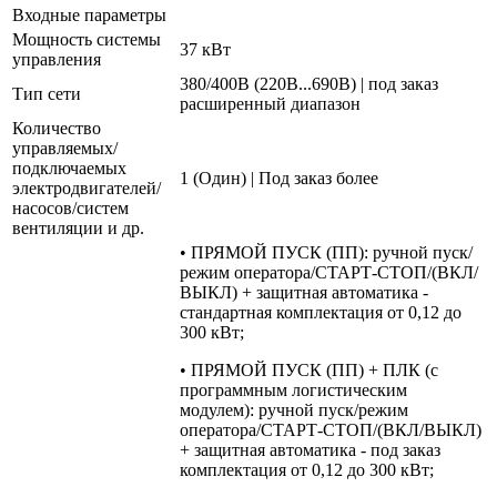
Входные параметры
Мощность системы
37 кВт
управления
380/400В (220В...690В) | под заказ
Тип сети
расширенный диапазон
Количество
управляемых/
подключаемых
1 (Один) | Под заказ более
электродвигателей/
насосов/систем
вентиляции и др.
• ПРЯМОЙ ПУСК (ПП): ручной пуск/
режим оператора/СТАРТ-СТОП/(ВКЛ/
ВЫКЛ) + защитная автоматика -
стандартная комплектация от 0,12 до
300 кВт;
• ПРЯМОЙ ПУСК (ПП) + ПЛК (с
программным логистическим
модулем): ручной пуск/режим
оператора/СТАРТ-СТОП/(ВКЛ/ВЫКЛ)
+ защитная автоматика - под заказ
комплектация от 0,12 до 300 кВт;