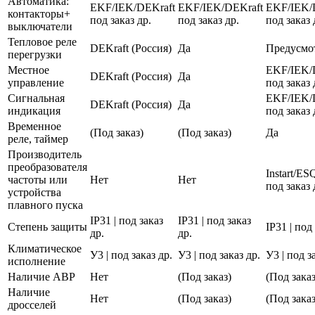
Автоматика:
EKF/IEK/DEKraft
EKF/IEK/DEKraft
EKF/IEK/
контакторы+
под заказ др.
под заказ др.
под заказ 
выключатели
Тепловое реле
DEKraft (Россия)
Да
Предусмо
перегрузки
Местное
EKF/IEK/
DEKraft (Россия)
Да
управление
под заказ 
Сигнальная
EKF/IEK/
DEKraft (Россия)
Да
индикация
под заказ 
Временное
(Под заказ)
(Под заказ)
Да
реле, таймер
Производитель
преобразователя
Instart/E
частоты или
Нет
Нет
под заказ 
устройства
плавного пуска
IP31 | под заказ
IP31 | под заказ
Степень защиты
IP31 | под
др.
др.
Климатическое
У3 | под заказ др.
У3 | под заказ др.
У3 | под з
исполнение
Наличие АВР
Нет
(Под заказ)
(Под заказ
Наличие
Нет
(Под заказ)
(Под заказ
дросселей