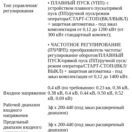
• ПЛАВНЫЙ ПУСК (УПП): с
Тип управления/
устройством плавного пуска/прямой
регулирования
пуск (ПП)/ручной пуск/режим
оператора/СТАРТ-СТОП/(ВКЛ/ВЫКЛ)
+ защитная автоматика - под заказ
комплектация от 0,12 до 1200 кВт (от
300 кВт стандартный комлект);
• ЧАСТОТНОЕ РЕГУЛИРОВАНИЕ
(ПЧ/ЧРП): преобразователь частоты/
регулирование оборотов/ПЛАВНЫЙ
ПУСК/прямой пуск (ПП)/ручной пуск/
режим оператора/СТАРТ-СТОП/(ВКЛ/
ВЫКЛ) + защитная автоматика - под
заказ комплектация от 0,12 до 1400 кВт.
0,4 кВ (по требованию: 0.23 кв, 0.36 кВ,
Входное напряжение
0.38 кВ, 0.4 кВ, 0.44 кВ, 0.50 кВ, 0.52
кВ, 0.69 кВ)
Рабочий диапазон
3ф х 200-440 (под заказ расширенный
входного
диапазон)
напряжения
Предельный
3ф х 200-440 (под заказ расширенный
диапазон входного
диапазон)