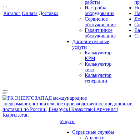
работы
пр
Настройка
Но
Каталог
Оплата
Доставка
оборудования
Па
Сервисное
До
обслуживание
Со
Гарантийное
Ва
обслуживание
Ст
Дополнительные
услуги
Калькулятор
КРМ
Калькулятор
сети
Калькулятор
генерации
Услуги
Сервисные службы
Анализ и