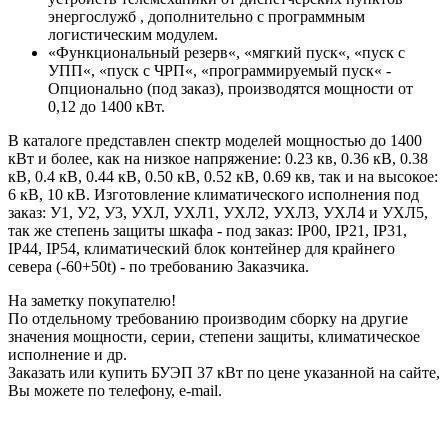
энергослужб , дополнительно с программным
логистическим модулем.
«Функциональный резерв«, «мягкий пуск«, «пуск с
УПП«, «пуск с ЧРП«, «программируемый пуск« -
Опционально (под заказ), производятся мощности от
0,12 до 1400 кВт.
В каталоге представлен спектр моделей мощностью до 1400
кВт и более, как на низкое напряжение: 0.23 кв, 0.36 кВ, 0.38
кВ, 0.4 кВ, 0.44 кВ, 0.50 кВ, 0.52 кВ, 0.69 кв, так и на высокое:
6 кВ, 10 кВ. Изготовление климатического исполнения под
заказ: У1, У2, У3, УХЛ, УХЛ1, УХЛ2, УХЛ3, УХЛ4 и УХЛ5,
так же степень защиты шкафа - под заказ: IP00, IP21, IP31,
IP44, IP54, климатический блок контейнер для крайнего
севера (-60+50t) - по требованию Заказчика.
На заметку покупателю!
По отдельному требованию производим сборку на другие
значения мощности, серии, степени защиты, климатическое
исполнение и др.
Заказать или купить БУЭП 37 кВт по цене указанной на сайте,
Вы можете по телефону, e-mail.