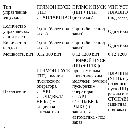
Тип
ПРЯМОЙ ПУСК
ПРЯМОЙ ПУСК
УПП УС
управления/
(ПП) -
(ПП) + ПЛК
ПЛАВНО
запуска:
СТАНДАРТНАЯ
(под заказ)
(под заказ
Количество
Один (более под
Один (более под
управляемых
Один (бол
заказ)
заказ)
двигателей
Количество
Один (более под
Один (более под
Один (бол
вводов
заказ)
заказ)
Мощность, кВт
0,12-300 кВт
0,12-1200 кВт
0,12-1200
ПРЯМОЙ ПУСК
(ПП) + ПЛК (с
ПРЯМОЙ ПУСК
программным
ПЛАВНЫ
(ПП): ручной
логистическим
(УПП): с 
пуск/режим
модулем): ручной
плавного 
оператора/
пуск/режим
пуск (ПП)
Назначение
СТАРТ-
оператора/
режим оп
СТОП/(ВКЛ/
СТАРТ-
СТОП/(В
ВЫКЛ) +
СТОП/(ВКЛ/
защитная 
защитная
ВЫКЛ) +
под заказ
автоматика
защитная
автоматика - под
заказ