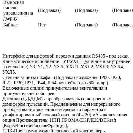
Выносная
панель
(Под заказ)
(Под заказ)
(Под заказ
управления на
дверцу
Байпас
Нет
(Под заказ)
(Под заказ
Интерфейс для цифровой передачи данных RS485 - под заказ.
Климатическое исполнение - У1/УХЛ1 (уличное и внутреннее
размещение) У3, У1, У2, УХЛ, УХЛ1, УХЛ2, УХЛ3, УХЛ4,
УХЛ5.
Степень защиты шкафа - (Под заказ возможны: IP00, IP20,
IP21, IP30, IP31, IP44, IP54, контейнер до -60t. и др.)
Включенные опции: принудительная вентиляция и
принудительный обогрев;
Датчики (ДД/ДДМ) - преобразователь со встроенным
демпфером пульсаций. Предназначены для непрерывного
преобразования значения измеряемого параметра в
унифицированный токовый сигнал (4 – 20) мА - включенная
опция Производитель: НПП ПРОМА/EKF/IEK/DEKraft
(Корея/Россия/Россия/Франция);
ПЛК-Программируемый логический контроллер -