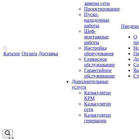
замеры сети
Проектирование
Пуско-
наладочные
работы
Предпри
Шеф-
монтажные
О
работы
пр
Настройка
Но
Каталог
Оплата
Доставка
оборудования
Па
Сервисное
До
обслуживание
Со
Гарантийное
Ва
обслуживание
Ст
Дополнительные
услуги
Калькулятор
КРМ
Калькулятор
сети
Калькулятор
генерации