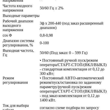
напряжения
Частота входного
50/60 Гц ± 2%
напряжения
Выходные параметры
Рабочий диапазон
3ф х 200-440 (под заказ расширенный
выходного
диапазон)
напряжения
cos Ф
0,8-0,98
Диапазон системы
0-100
регулирования, %
Выходная частота,
50/60 (Под заказ: 0 – 599 Гц)
Гц
• Постоянный ручной пуск/режим
оператора/СТАРТ-СТОП/(ВКЛ/ВЫКЛ)
- стандартная комплектация от 0,12 до
300 кВт;
Режим
• Постоянный АВТО-автоматический
регулирования
режим/пуск/остановка по заданному
параметру/ручной пуск/режим
оператора/СТАРТ-СТОП/(ВКЛ/ВЫКЛ)
- под заказ комплектация от 0,12 до
1400 кВт.
Ток для выбора
согласно схеме подбора по запросу
кабеля