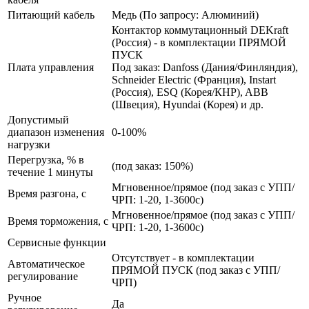
Питающий кабель
Медь (По запросу: Алюминий)
Контактор коммутационный DEKraft
(Россия) - в комплектации ПРЯМОЙ
ПУСК
Плата управления
Под заказ: Danfoss (Дания/Финляндия),
Schneider Electric (Франция), Instart
(Россия), ESQ (Корея/КНР), ABB
(Швеция), Hyundai (Корея) и др.
Допустимый
диапазон изменения
0-100%
нагрузки
Перегрузка, % в
(под заказ: 150%)
течение 1 минуты
Мгновенное/прямое (под заказ с УПП/
Время разгона, с
ЧРП: 1-20, 1-3600с)
Мгновенное/прямое (под заказ с УПП/
Время торможения, с
ЧРП: 1-20, 1-3600с)
Сервисные функции
Отсутствует - в комплектации
Автоматическое
ПРЯМОЙ ПУСК (под заказ с УПП/
регулирование
ЧРП)
Ручное
Да