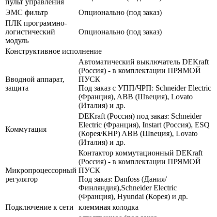
пульт управления
ЭМС фильтр
Опционально (под заказ)
ПЛК программно-
логистический
Опционально (под заказ)
модуль
Конструктивное исполнение
Автоматический выключатель DEKraft
(Россия) - в комплектации ПРЯМОЙ
Вводной аппарат,
ПУСК
защита
Под заказ с УПП/ЧРП: Schneider Electric
(Франция), ABB (Швеция), Lovato
(Италия) и др.
DEKraft (Россия) под заказ: Schneider
Electric (Франция), Instart (Россия), ESQ
Коммутация
(Корея/КНР) ABB (Швеция), Lovato
(Италия) и др.
Контактор коммутационный DEKraft
(Россия) - в комплектации ПРЯМОЙ
Микропроцессорный
ПУСК
регулятор
Под заказ: Danfoss (Дания/
Финляндия),Schneider Electric
(Франция), Hyundai (Корея) и др.
Подключение к сети
клеммная колодка