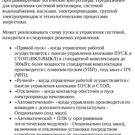
программируемые логические контроллеры. Предназначен
для управления системой вентиляции, системой
водоснабжения, насосами, электроприводами, группой
электроприводов и технологическими процессами
энергетики.
Может реализовывать схему пуска и управления системой,
находиться в следующих режимах управления:
«Прямой пуск» - когда управление работой
осуществляется с панели управления кнопками ПУСК и
СТОП (ВКЛ-ВЫКЛ) в стандартной комплектации до
300кВт, более мощности стандартная комплектация
производится с плавным пуском (УПП) , под заказ с ПЧ
(ЧРП);
«Ручной» - когда управление работой осуществляется с
панели управления кнопками ПУСК и СТОП;
«Отключен» - когда контактор обесточен и пуск
электропривода невозможен.
«Автоматический» - когда управление производится по
командам с дополнительного пункта/пульта -
Опционально (под заказ).
«Автоматический + ПЛК (с программным
логистическим модулем)» - Опционально (под заказ),
включение и отключение установки посредством
устройств телемеханики от диспетчерских пунктов