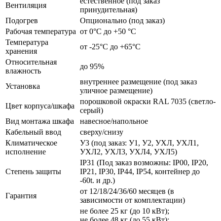
естественное (под заказ
Вентиляция
принудительная)
Подогрев
Опционально (под заказ)
Рабочая температура
от 0°C до +50 °C
Температура
от -25°C до +65°C
хранения
Относительная
до 95%
влажность
внутреннее размещение (под заказ
Установка
уличное размещение)
порошковой окраски RAL 7035 (светло-
Цвет корпуса/шкафа
серый)
Вид монтажа шкафа
навесное/напольное
Кабельный ввод
сверху/снизу
Климатическое
У3 (под заказ: У1, У2, УХЛ, УХЛ1,
исполнение
УХЛ2, УХЛ3, УХЛ4, УХЛ5)
IP31 (Под заказ возможны: IP00, IP20,
Степень защиты
IP21, IP30, IP44, IP54, контейнер до
-60t. и др.)
от 12/18/24/36/60 месяцев (в
Гарантия
зависимости от комплектации)
не более 25 кг (до 10 кВт);
не более 48 кг (до 55 кВт);