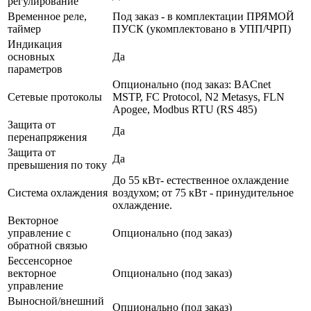
регулирование
Временное реле,
Под заказ - в комплектации ПРЯМОЙ
таймер
ПУСК (укомплектовано в УПП/ЧРП)
Индикация
основных
Да
параметров
Опционально (под заказ: BACnet
Сетевые протоколы
MSTP, FC Protocol, N2 Metasys, FLN
Apogee, Modbus RTU (RS 485)
Защита от
Да
перенапряжения
Защита от
Да
превышения по току
До 55 кВт- естественное охлаждение
Система охлаждения
воздухом; от 75 кВт - принудительное
охлаждение.
Векторное
управление с
Опционально (под заказ)
обратной связью
Бессенсорное
векторное
Опционально (под заказ)
управление
Выносной/внешний
Опционально (под заказ)