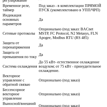
регулирование
Временное реле,
Под заказ - в комплектации ПРЯМОЙ
таймер
ПУСК (укомплектовано в УПП/ЧРП)
Индикация
основных
Да
параметров
Опционально (под заказ: BACnet
Сетевые протоколы
MSTP, FC Protocol, N2 Metasys, FLN
Apogee, Modbus RTU (RS 485)
Защита от
Да
перенапряжения
Защита от
Да
превышения по току
До 55 кВт- естественное охлаждение
Система охлаждения
воздухом; от 75 кВт - принудительное
охлаждение.
Векторное
управление с
Опционально (под заказ)
обратной связью
Бессенсорное
векторное
Опционально (под заказ)
управление
Выносной/внешний
Опционально (под заказ)