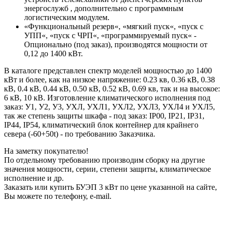
энергослужб , дополнительно с программным
логистическим модулем.
«Функциональный резерв«, «мягкий пуск«, «пуск с
УПП«, «пуск с ЧРП«, «программируемый пуск« -
Опционально (под заказ), производятся мощности от
0,12 до 1400 кВт.
В каталоге представлен спектр моделей мощностью до 1400
кВт и более, как на низкое напряжение: 0.23 кв, 0.36 кВ, 0.38
кВ, 0.4 кВ, 0.44 кВ, 0.50 кВ, 0.52 кВ, 0.69 кв, так и на высокое:
6 кВ, 10 кВ. Изготовление климатического исполнения под
заказ: У1, У2, У3, УХЛ, УХЛ1, УХЛ2, УХЛ3, УХЛ4 и УХЛ5,
так же степень защиты шкафа - под заказ: IP00, IP21, IP31,
IP44, IP54, климатический блок контейнер для крайнего
севера (-60+50t) - по требованию Заказчика.
На заметку покупателю!
По отдельному требованию производим сборку на другие
значения мощности, серии, степени защиты, климатическое
исполнение и др.
Заказать или купить БУЭП 3 кВт по цене указанной на сайте,
Вы можете по телефону, e-mail.