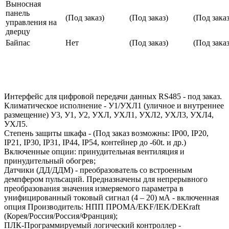
Выносная
панель
(Под заказ)
(Под заказ)
(Под заказ
управления на
дверцу
Байпас
Нет
(Под заказ)
(Под заказ
Интерфейс для цифровой передачи данных RS485 - под заказ.
Климатическое исполнение - У1/УХЛ1 (уличное и внутреннее
размещение) У3, У1, У2, УХЛ, УХЛ1, УХЛ2, УХЛ3, УХЛ4,
УХЛ5.
Степень защиты шкафа - (Под заказ возможны: IP00, IP20,
IP21, IP30, IP31, IP44, IP54, контейнер до -60t. и др.)
Включенные опции: принудительная вентиляция и
принудительный обогрев;
Датчики (ДД/ДДМ) - преобразователь со встроенным
демпфером пульсаций. Предназначены для непрерывного
преобразования значения измеряемого параметра в
унифицированный токовый сигнал (4 – 20) мА - включенная
опция Производитель: НПП ПРОМА/EKF/IEK/DEKraft
(Корея/Россия/Россия/Франция);
ПЛК-Программируемый логический контроллер -