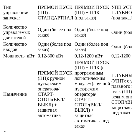
Тип
ПРЯМОЙ ПУСК
ПРЯМОЙ ПУСК
УПП УС
управления/
(ПП) -
(ПП) + ПЛК
ПЛАВНО
запуска:
СТАНДАРТНАЯ
(под заказ)
(под заказ
Количество
Один (более под
Один (более под
управляемых
Один (бол
заказ)
заказ)
двигателей
Количество
Один (более под
Один (более под
Один (бол
вводов
заказ)
заказ)
Мощность, кВт
0,12-300 кВт
0,12-1200 кВт
0,12-1200
ПРЯМОЙ ПУСК
(ПП) + ПЛК (с
ПРЯМОЙ ПУСК
программным
ПЛАВНЫ
(ПП): ручной
логистическим
(УПП): с 
пуск/режим
модулем): ручной
плавного 
оператора/
пуск/режим
пуск (ПП)
Назначение
СТАРТ-
оператора/
режим оп
СТОП/(ВКЛ/
СТАРТ-
СТОП/(В
ВЫКЛ) +
СТОП/(ВКЛ/
защитная 
защитная
ВЫКЛ) +
под заказ
автоматика
защитная
автоматика - под
заказ