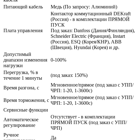
Питающий кабель
Медь (По запросу: Алюминий)
Контактор коммутационный DEKraft
(Россия) - в комплектации ПРЯМОЙ
ПУСК
Плата управления
Под заказ: Danfoss (Дания/Финляндия),
Schneider Electric (Франция), Instart
(Россия), ESQ (Корея/КНР), ABB
(Швеция), Hyundai (Корея) и др.
Допустимый
диапазон изменения
0-100%
нагрузки
Перегрузка, % в
(под заказ: 150%)
течение 1 минуты
Мгновенное/прямое (под заказ с УПП/
Время разгона, с
ЧРП: 1-20, 1-3600с)
Мгновенное/прямое (под заказ с УПП/
Время торможения, с
ЧРП: 1-20, 1-3600с)
Сервисные функции
Отсутствует - в комплектации
Автоматическое
ПРЯМОЙ ПУСК (под заказ с УПП/
регулирование
ЧРП)
Ручное
Да