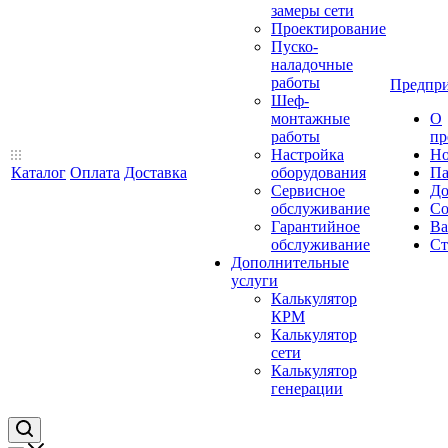
замеры сети
Проектирование
Пуско-
наладочные
работы
Предпри
Шеф-
монтажные
О
работы
пр
Настройка
Но
Каталог
Оплата
Доставка
оборудования
Па
Сервисное
До
обслуживание
Со
Гарантийное
Ва
обслуживание
Ст
Дополнительные
услуги
Калькулятор
КРМ
Калькулятор
сети
Калькулятор
генерации