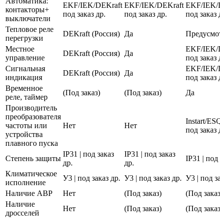
Автоматика:
EKF/IEK/DEKraft
EKF/IEK/DEKraft
EKF/IEK/
контакторы+
под заказ др.
под заказ др.
под заказ 
выключатели
Тепловое реле
DEKraft (Россия)
Да
Предусмо
перегрузки
Местное
EKF/IEK/
DEKraft (Россия)
Да
управление
под заказ 
Сигнальная
EKF/IEK/
DEKraft (Россия)
Да
индикация
под заказ 
Временное
(Под заказ)
(Под заказ)
Да
реле, таймер
Производитель
преобразователя
Instart/E
частоты или
Нет
Нет
под заказ 
устройства
плавного пуска
IP31 | под заказ
IP31 | под заказ
Степень защиты
IP31 | под
др.
др.
Климатическое
У3 | под заказ др.
У3 | под заказ др.
У3 | под з
исполнение
Наличие АВР
Нет
(Под заказ)
(Под заказ
Наличие
Нет
(Под заказ)
(Под заказ
дросселей