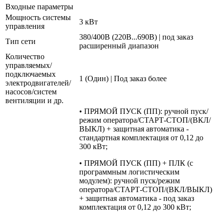
Входные параметры
Мощность системы
3 кВт
управления
380/400В (220В...690В) | под заказ
Тип сети
расширенный диапазон
Количество
управляемых/
подключаемых
1 (Один) | Под заказ более
электродвигателей/
насосов/систем
вентиляции и др.
• ПРЯМОЙ ПУСК (ПП): ручной пуск/
режим оператора/СТАРТ-СТОП/(ВКЛ/
ВЫКЛ) + защитная автоматика -
стандартная комплектация от 0,12 до
300 кВт;
• ПРЯМОЙ ПУСК (ПП) + ПЛК (с
программным логистическим
модулем): ручной пуск/режим
оператора/СТАРТ-СТОП/(ВКЛ/ВЫКЛ)
+ защитная автоматика - под заказ
комплектация от 0,12 до 300 кВт;