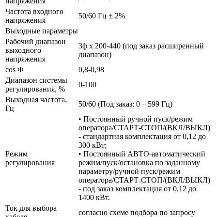
напряжения
Частота входного
50/60 Гц ± 2%
напряжения
Выходные параметры
Рабочий диапазон
3ф х 200-440 (под заказ расширенный
выходного
диапазон)
напряжения
cos Ф
0,8-0,98
Диапазон системы
0-100
регулирования, %
Выходная частота,
50/60 (Под заказ: 0 – 599 Гц)
Гц
• Постоянный ручной пуск/режим
оператора/СТАРТ-СТОП/(ВКЛ/ВЫКЛ)
- стандартная комплектация от 0,12 до
300 кВт;
Режим
• Постоянный АВТО-автоматический
регулирования
режим/пуск/остановка по заданному
параметру/ручной пуск/режим
оператора/СТАРТ-СТОП/(ВКЛ/ВЫКЛ)
- под заказ комплектация от 0,12 до
1400 кВт.
Ток для выбора
согласно схеме подбора по запросу
кабеля