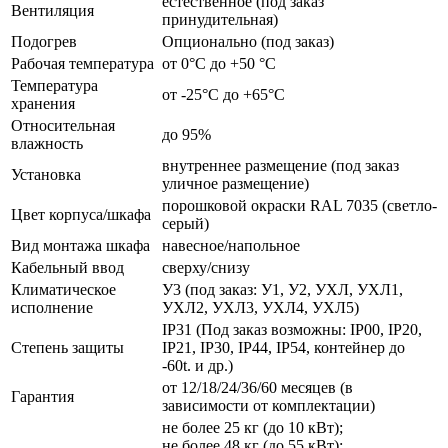
естественное (под заказ
Вентиляция
принудительная)
Подогрев
Опционально (под заказ)
Рабочая температура
от 0°C до +50 °C
Температура
от -25°C до +65°C
хранения
Относительная
до 95%
влажность
внутреннее размещение (под заказ
Установка
уличное размещение)
порошковой окраски RAL 7035 (светло-
Цвет корпуса/шкафа
серый)
Вид монтажа шкафа
навесное/напольное
Кабельный ввод
сверху/снизу
Климатическое
У3 (под заказ: У1, У2, УХЛ, УХЛ1,
исполнение
УХЛ2, УХЛ3, УХЛ4, УХЛ5)
IP31 (Под заказ возможны: IP00, IP20,
Степень защиты
IP21, IP30, IP44, IP54, контейнер до
-60t. и др.)
от 12/18/24/36/60 месяцев (в
Гарантия
зависимости от комплектации)
не более 25 кг (до 10 кВт);
не более 48 кг (до 55 кВт);