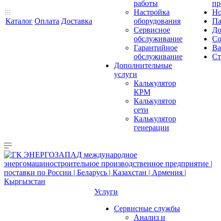
работы
пр
Настройка
Но
Каталог
Оплата
Доставка
оборудования
Па
Сервисное
До
обслуживание
Со
Гарантийное
Ва
обслуживание
Ст
Дополнительные
услуги
Калькулятор
КРМ
Калькулятор
сети
Калькулятор
генерации
Услуги
Сервисные службы
Анализ и