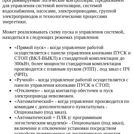
программируемые логические контроллеры. Предназначен
для управления системой вентиляции, системой
водоснабжения, насосами, электроприводами, группой
электроприводов и технологическими процессами
энергетики.
Может реализовывать схему пуска и управления системой,
находиться в следующих режимах управления:
«Прямой пуск» - когда управление работой
осуществляется с панели управления кнопками ПУСК и
СТОП (ВКЛ-ВЫКЛ) в стандартной комплектации до
300кВт, более мощности стандартная комплектация
производится с плавным пуском (УПП) , под заказ с ПЧ
(ЧРП);
«Ручной» - когда управление работой осуществляется с
панели управления кнопками ПУСК и СТОП;
«Отключен» - когда контактор обесточен и пуск
электропривода невозможен.
«Автоматический» - когда управление производится по
командам с дополнительного пункта/пульта -
Опционально (под заказ).
«Автоматический + ПЛК (с программным
логистическим модулем)» - Опционально (под заказ),
включение и отключение установки посредством
устройств телемеханики от диспетчерских пунктов