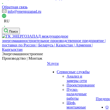
Обратная связь
info@energozapad.ru
RU
Поиск
Энергомашиностроение
Производство | Монтаж
Услуги
Сервисные службы
Анализ и
замеры сети
Проектирование
Пуско-
наладочные
работы
Предпри
Шеф-
монтажные
О