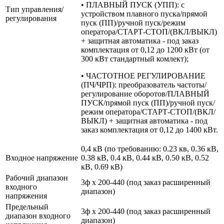
• ПЛАВНЫЙ ПУСК (УПП): с
Тип управления/
устройством плавного пуска/прямой
регулирования
пуск (ПП)/ручной пуск/режим
оператора/СТАРТ-СТОП/(ВКЛ/ВЫКЛ)
+ защитная автоматика - под заказ
комплектация от 0,12 до 1200 кВт (от
300 кВт стандартный комлект);
• ЧАСТОТНОЕ РЕГУЛИРОВАНИЕ
(ПЧ/ЧРП): преобразователь частоты/
регулирование оборотов/ПЛАВНЫЙ
ПУСК/прямой пуск (ПП)/ручной пуск/
режим оператора/СТАРТ-СТОП/(ВКЛ/
ВЫКЛ) + защитная автоматика - под
заказ комплектация от 0,12 до 1400 кВт.
0,4 кВ (по требованию: 0.23 кв, 0.36 кВ,
Входное напряжение
0.38 кВ, 0.4 кВ, 0.44 кВ, 0.50 кВ, 0.52
кВ, 0.69 кВ)
Рабочий диапазон
3ф х 200-440 (под заказ расширенный
входного
диапазон)
напряжения
Предельный
3ф х 200-440 (под заказ расширенный
диапазон входного
диапазон)