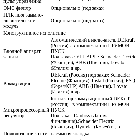
пульт управления
ЭМС фильтр
Опционально (под заказ)
ПЛК программно-
логистический
Опционально (под заказ)
модуль
Конструктивное исполнение
Автоматический выключатель DEKraft
(Россия) - в комплектации ПРЯМОЙ
Вводной аппарат,
ПУСК
защита
Под заказ с УПП/ЧРП: Schneider Electric
(Франция), ABB (Швеция), Lovato
(Италия) и др.
DEKraft (Россия) под заказ: Schneider
Electric (Франция), Instart (Россия), ESQ
Коммутация
(Корея/КНР) ABB (Швеция), Lovato
(Италия) и др.
Контактор коммутационный DEKraft
(Россия) - в комплектации ПРЯМОЙ
Микропроцессорный
ПУСК
регулятор
Под заказ: Danfoss (Дания/
Финляндия),Schneider Electric
(Франция), Hyundai (Корея) и др.
Подключение к сети
клеммная колодка