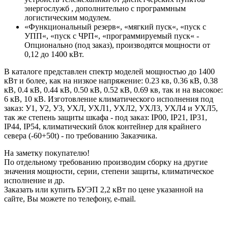
энергослужб , дополнительно с программным
логистическим модулем.
«Функциональный резерв«, «мягкий пуск«, «пуск с
УПП«, «пуск с ЧРП«, «программируемый пуск« -
Опционально (под заказ), производятся мощности от
0,12 до 1400 кВт.
В каталоге представлен спектр моделей мощностью до 1400
кВт и более, как на низкое напряжение: 0.23 кв, 0.36 кВ, 0.38
кВ, 0.4 кВ, 0.44 кВ, 0.50 кВ, 0.52 кВ, 0.69 кв, так и на высокое:
6 кВ, 10 кВ. Изготовление климатического исполнения под
заказ: У1, У2, У3, УХЛ, УХЛ1, УХЛ2, УХЛ3, УХЛ4 и УХЛ5,
так же степень защиты шкафа - под заказ: IP00, IP21, IP31,
IP44, IP54, климатический блок контейнер для крайнего
севера (-60+50t) - по требованию Заказчика.
На заметку покупателю!
По отдельному требованию производим сборку на другие
значения мощности, серии, степени защиты, климатическое
исполнение и др.
Заказать или купить БУЭП 2,2 кВт по цене указанной на
сайте, Вы можете по телефону, e-mail.