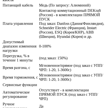
Питающий кабель
Медь (По запросу: Алюминий)
Контактор коммутационный DEKraft
(Россия) - в комплектации ПРЯМОЙ
ПУСК
Плата управления
Под заказ: Danfoss (Дания/Финляндия),
Schneider Electric (Франция), Instart
(Россия), ESQ (Корея/КНР), ABB
(Швеция), Hyundai (Корея) и др.
Допустимый
диапазон изменения
0-100%
нагрузки
Перегрузка, % в
(под заказ: 150%)
течение 1 минуты
Мгновенное/прямое (под заказ с УПП/
Время разгона, с
ЧРП: 1-20, 1-3600с)
Мгновенное/прямое (под заказ с УПП/
Время торможения, с
ЧРП: 1-20, 1-3600с)
Сервисные функции
Отсутствует - в комплектации
Автоматическое
ПРЯМОЙ ПУСК (под заказ с УПП/
регулирование
ЧРП)
Ручное
Да