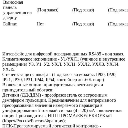
Выносная
панель
(Под заказ)
(Под заказ)
(Под заказ
управления на
дверцу
Байпас
Нет
(Под заказ)
(Под заказ
Интерфейс для цифровой передачи данных RS485 - под заказ.
Климатическое исполнение - У1/УХЛ1 (уличное и внутреннее
размещение) У3, У1, У2, УХЛ, УХЛ1, УХЛ2, УХЛ3, УХЛ4,
УХЛ5.
Степень защиты шкафа - (Под заказ возможны: IP00, IP20,
IP21, IP30, IP31, IP44, IP54, контейнер до -60t. и др.)
Включенные опции: принудительная вентиляция и
принудительный обогрев;
Датчики (ДД/ДДМ) - преобразователь со встроенным
демпфером пульсаций. Предназначены для непрерывного
преобразования значения измеряемого параметра в
унифицированный токовый сигнал (4 – 20) мА - включенная
опция Производитель: НПП ПРОМА/EKF/IEK/DEKraft
(Корея/Россия/Россия/Франция);
ПЛК-Программируемый логический контроллер -