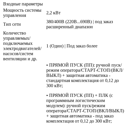
Входные параметры
Мощность системы
2,2 кВт
управления
380/400В (220В...690В) | под заказ
Тип сети
расширенный диапазон
Количество
управляемых/
подключаемых
1 (Один) | Под заказ более
электродвигателей/
насосов/систем
вентиляции и др.
• ПРЯМОЙ ПУСК (ПП): ручной пуск/
режим оператора/СТАРТ-СТОП/(ВКЛ/
ВЫКЛ) + защитная автоматика -
стандартная комплектация от 0,12 до
300 кВт;
• ПРЯМОЙ ПУСК (ПП) + ПЛК (с
программным логистическим
модулем): ручной пуск/режим
оператора/СТАРТ-СТОП/(ВКЛ/ВЫКЛ)
+ защитная автоматика - под заказ
комплектация от 0,12 до 300 кВт;