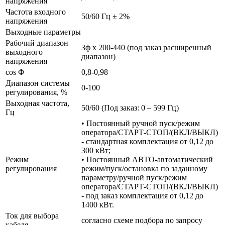
напряжения
Частота входного
50/60 Гц ± 2%
напряжения
Выходные параметры
Рабочий диапазон
3ф х 200-440 (под заказ расширенный
выходного
диапазон)
напряжения
cos Ф
0,8-0,98
Диапазон системы
0-100
регулирования, %
Выходная частота,
50/60 (Под заказ: 0 – 599 Гц)
Гц
• Постоянный ручной пуск/режим
оператора/СТАРТ-СТОП/(ВКЛ/ВЫКЛ)
- стандартная комплектация от 0,12 до
300 кВт;
Режим
• Постоянный АВТО-автоматический
регулирования
режим/пуск/остановка по заданному
параметру/ручной пуск/режим
оператора/СТАРТ-СТОП/(ВКЛ/ВЫКЛ)
- под заказ комплектация от 0,12 до
1400 кВт.
Ток для выбора
согласно схеме подбора по запросу
кабеля