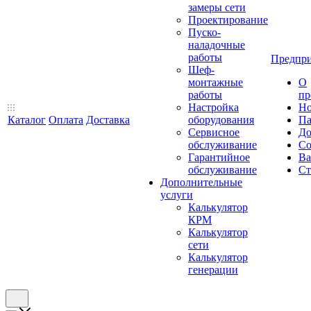
замеры сети
Проектирование
Пуско-
наладочные
работы
Предпри
Шеф-
монтажные
О
работы
пр
Настройка
Но
Каталог
Оплата
Доставка
оборудования
Па
Сервисное
До
обслуживание
Со
Гарантийное
Ва
обслуживание
Ст
Дополнительные
услуги
Калькулятор
КРМ
Калькулятор
сети
Калькулятор
генерации