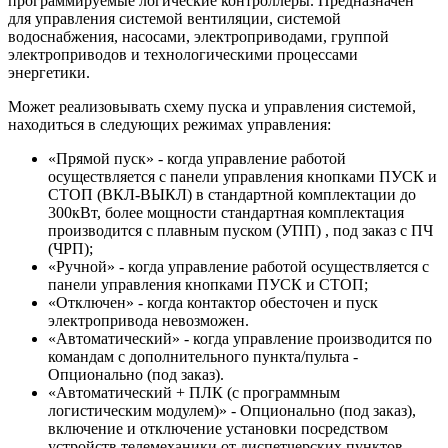
программируемые логические контроллеры. Предназначен
для управления системой вентиляции, системой
водоснабжения, насосами, электроприводами, группой
электроприводов и технологическими процессами
энергетики.
Может реализовывать схему пуска и управления системой,
находиться в следующих режимах управления:
«Прямой пуск» - когда управление работой
осуществляется с панели управления кнопками ПУСК и
СТОП (ВКЛ-ВЫКЛ) в стандартной комплектации до
300кВт, более мощности стандартная комплектация
производится с плавным пуском (УПП) , под заказ с ПЧ
(ЧРП);
«Ручной» - когда управление работой осуществляется с
панели управления кнопками ПУСК и СТОП;
«Отключен» - когда контактор обесточен и пуск
электропривода невозможен.
«Автоматический» - когда управление производится по
командам с дополнительного пункта/пульта -
Опционально (под заказ).
«Автоматический + ПЛК (с программным
логистическим модулем)» - Опционально (под заказ),
включение и отключение установки посредством
устройств телемеханики от диспетчерских пунктов