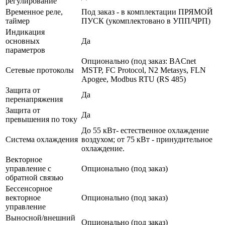
регулирование
Временное реле,
Под заказ - в комплектации ПРЯМОЙ
таймер
ПУСК (укомплектовано в УПП/ЧРП)
Индикация
основных
Да
параметров
Опционально (под заказ: BACnet
Сетевые протоколы
MSTP, FC Protocol, N2 Metasys, FLN
Apogee, Modbus RTU (RS 485)
Защита от
Да
перенапряжения
Защита от
Да
превышения по току
До 55 кВт- естественное охлаждение
Система охлаждения
воздухом; от 75 кВт - принудительное
охлаждение.
Векторное
управление с
Опционально (под заказ)
обратной связью
Бессенсорное
векторное
Опционально (под заказ)
управление
Выносной/внешний
Опционально (под заказ)