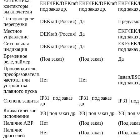
Автоматика:
EKF/IEK/DEKraft
EKF/IEK/DEKraft
EKF/IEK/
контакторы+
под заказ др.
под заказ др.
под заказ 
выключатели
Тепловое реле
DEKraft (Россия)
Да
Предусмо
перегрузки
Местное
EKF/IEK/
DEKraft (Россия)
Да
управление
под заказ 
Сигнальная
EKF/IEK/
DEKraft (Россия)
Да
индикация
под заказ 
Временное
(Под заказ)
(Под заказ)
Да
реле, таймер
Производитель
преобразователя
Instart/E
частоты или
Нет
Нет
под заказ 
устройства
плавного пуска
IP31 | под заказ
IP31 | под заказ
Степень защиты
IP31 | под
др.
др.
Климатическое
У3 | под заказ др.
У3 | под заказ др.
У3 | под з
исполнение
Наличие АВР
Нет
(Под заказ)
(Под заказ
Наличие
Нет
(Под заказ)
(Под заказ
дросселей