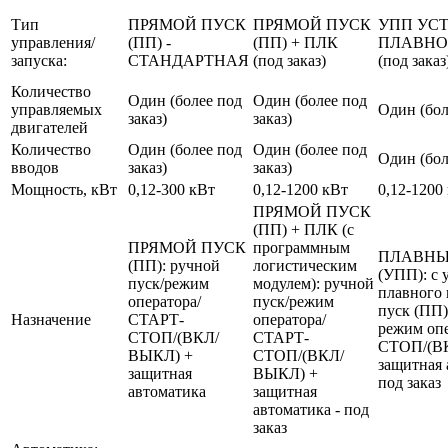
Тип
ПРЯМОЙ ПУСК
ПРЯМОЙ ПУСК
УПП УС
управления/
(ПП) -
(ПП) + ПЛК
ПЛАВНО
запуска:
СТАНДАРТНАЯ
(под заказ)
(под заказ
Количество
Один (более под
Один (более под
управляемых
Один (бол
заказ)
заказ)
двигателей
Количество
Один (более под
Один (более под
Один (бол
вводов
заказ)
заказ)
Мощность, кВт
0,12-300 кВт
0,12-1200 кВт
0,12-1200
ПРЯМОЙ ПУСК
(ПП) + ПЛК (с
ПРЯМОЙ ПУСК
программным
ПЛАВНЫ
(ПП): ручной
логистическим
(УПП): с 
пуск/режим
модулем): ручной
плавного 
оператора/
пуск/режим
пуск (ПП)
Назначение
СТАРТ-
оператора/
режим оп
СТОП/(ВКЛ/
СТАРТ-
СТОП/(В
ВЫКЛ) +
СТОП/(ВКЛ/
защитная 
защитная
ВЫКЛ) +
под заказ
автоматика
защитная
автоматика - под
заказ