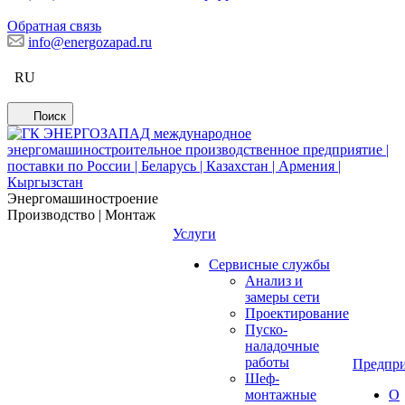
Обратная связь
info@energozapad.ru
RU
Поиск
Энергомашиностроение
Производство | Монтаж
Услуги
Сервисные службы
Анализ и
замеры сети
Проектирование
Пуско-
наладочные
работы
Предпри
Шеф-
монтажные
О