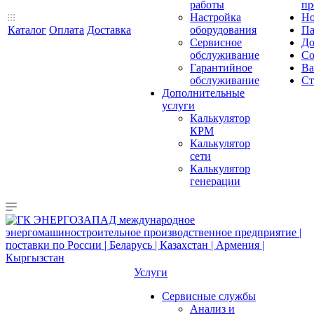
работы
пр
Настройка
Но
Каталог
Оплата
Доставка
оборудования
Па
Сервисное
До
обслуживание
Со
Гарантийное
Ва
обслуживание
Ст
Дополнительные
услуги
Калькулятор
КРМ
Калькулятор
сети
Калькулятор
генерации
Услуги
Сервисные службы
Анализ и