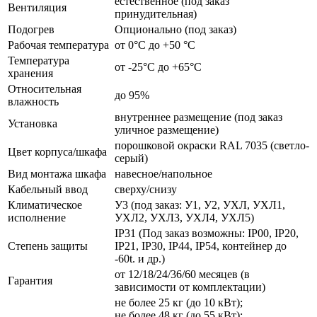
естественное (под заказ
Вентиляция
принудительная)
Подогрев
Опционально (под заказ)
Рабочая температура
от 0°C до +50 °C
Температура
от -25°C до +65°C
хранения
Относительная
до 95%
влажность
внутреннее размещение (под заказ
Установка
уличное размещение)
порошковой окраски RAL 7035 (светло-
Цвет корпуса/шкафа
серый)
Вид монтажа шкафа
навесное/напольное
Кабельный ввод
сверху/снизу
Климатическое
У3 (под заказ: У1, У2, УХЛ, УХЛ1,
исполнение
УХЛ2, УХЛ3, УХЛ4, УХЛ5)
IP31 (Под заказ возможны: IP00, IP20,
Степень защиты
IP21, IP30, IP44, IP54, контейнер до
-60t. и др.)
от 12/18/24/36/60 месяцев (в
Гарантия
зависимости от комплектации)
не более 25 кг (до 10 кВт);
не более 48 кг (до 55 кВт);