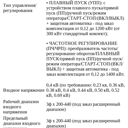
• ПЛАВНЫЙ ПУСК (УПП): с
Тип управления/
устройством плавного пуска/прямой
регулирования
пуск (ПП)/ручной пуск/режим
оператора/СТАРТ-СТОП/(ВКЛ/ВЫКЛ)
+ защитная автоматика - под заказ
комплектация от 0,12 до 1200 кВт (от
300 кВт стандартный комлект);
• ЧАСТОТНОЕ РЕГУЛИРОВАНИЕ
(ПЧ/ЧРП): преобразователь частоты/
регулирование оборотов/ПЛАВНЫЙ
ПУСК/прямой пуск (ПП)/ручной пуск/
режим оператора/СТАРТ-СТОП/(ВКЛ/
ВЫКЛ) + защитная автоматика - под
заказ комплектация от 0,12 до 1400 кВт.
0,4 кВ (по требованию: 0.23 кв, 0.36 кВ,
Входное напряжение
0.38 кВ, 0.4 кВ, 0.44 кВ, 0.50 кВ, 0.52
кВ, 0.69 кВ)
Рабочий диапазон
3ф х 200-440 (под заказ расширенный
входного
диапазон)
напряжения
Предельный
3ф х 200-440 (под заказ расширенный
диапазон входного
диапазон)