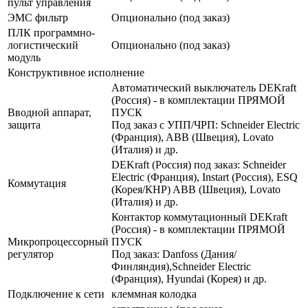
пульт управления
ЭМС фильтр
Опционально (под заказ)
ПЛК программно-
логистический
Опционально (под заказ)
модуль
Конструктивное исполнение
Автоматический выключатель DEKraft
(Россия) - в комплектации ПРЯМОЙ
Вводной аппарат,
ПУСК
защита
Под заказ с УПП/ЧРП: Schneider Electric
(Франция), ABB (Швеция), Lovato
(Италия) и др.
DEKraft (Россия) под заказ: Schneider
Electric (Франция), Instart (Россия), ESQ
Коммутация
(Корея/КНР) ABB (Швеция), Lovato
(Италия) и др.
Контактор коммутационный DEKraft
(Россия) - в комплектации ПРЯМОЙ
Микропроцессорный
ПУСК
регулятор
Под заказ: Danfoss (Дания/
Финляндия),Schneider Electric
(Франция), Hyundai (Корея) и др.
Подключение к сети
клеммная колодка