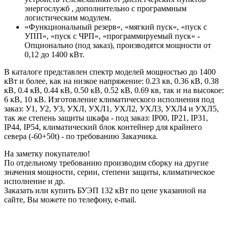
энергослужб , дополнительно с программным
логистическим модулем.
«Функциональный резерв«, «мягкий пуск«, «пуск с
УПП«, «пуск с ЧРП«, «программируемый пуск« -
Опционально (под заказ), производятся мощности от
0,12 до 1400 кВт.
В каталоге представлен спектр моделей мощностью до 1400
кВт и более, как на низкое напряжение: 0.23 кв, 0.36 кВ, 0.38
кВ, 0.4 кВ, 0.44 кВ, 0.50 кВ, 0.52 кВ, 0.69 кв, так и на высокое:
6 кВ, 10 кВ. Изготовление климатического исполнения под
заказ: У1, У2, У3, УХЛ, УХЛ1, УХЛ2, УХЛ3, УХЛ4 и УХЛ5,
так же степень защиты шкафа - под заказ: IP00, IP21, IP31,
IP44, IP54, климатический блок контейнер для крайнего
севера (-60+50t) - по требованию Заказчика.
На заметку покупателю!
По отдельному требованию производим сборку на другие
значения мощности, серии, степени защиты, климатическое
исполнение и др.
Заказать или купить БУЭП 132 кВт по цене указанной на
сайте, Вы можете по телефону, e-mail.