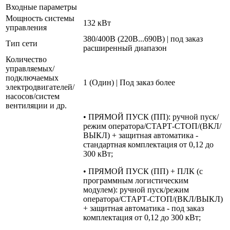
Входные параметры
Мощность системы
132 кВт
управления
380/400В (220В...690В) | под заказ
Тип сети
расширенный диапазон
Количество
управляемых/
подключаемых
1 (Один) | Под заказ более
электродвигателей/
насосов/систем
вентиляции и др.
• ПРЯМОЙ ПУСК (ПП): ручной пуск/
режим оператора/СТАРТ-СТОП/(ВКЛ/
ВЫКЛ) + защитная автоматика -
стандартная комплектация от 0,12 до
300 кВт;
• ПРЯМОЙ ПУСК (ПП) + ПЛК (с
программным логистическим
модулем): ручной пуск/режим
оператора/СТАРТ-СТОП/(ВКЛ/ВЫКЛ)
+ защитная автоматика - под заказ
комплектация от 0,12 до 300 кВт;