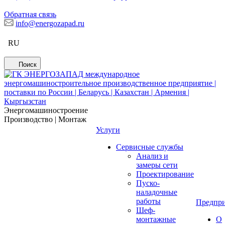
Обратная связь
info@energozapad.ru
RU
Поиск
Энергомашиностроение
Производство | Монтаж
Услуги
Сервисные службы
Анализ и
замеры сети
Проектирование
Пуско-
наладочные
работы
Предпри
Шеф-
монтажные
О