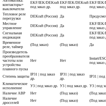
Автоматика:
EKF/IEK/DEKraft
EKF/IEK/DEKraft
EKF/IEK/
контакторы+
под заказ др.
под заказ др.
под заказ 
выключатели
Тепловое реле
DEKraft (Россия)
Да
Предусмо
перегрузки
Местное
EKF/IEK/
DEKraft (Россия)
Да
управление
под заказ 
Сигнальная
EKF/IEK/
DEKraft (Россия)
Да
индикация
под заказ 
Временное
(Под заказ)
(Под заказ)
Да
реле, таймер
Производитель
преобразователя
Instart/E
частоты или
Нет
Нет
под заказ 
устройства
плавного пуска
IP31 | под заказ
IP31 | под заказ
Степень защиты
IP31 | под
др.
др.
Климатическое
У3 | под заказ др.
У3 | под заказ др.
У3 | под з
исполнение
Наличие АВР
Нет
(Под заказ)
(Под заказ
Наличие
Нет
(Под заказ)
(Под заказ
дросселей