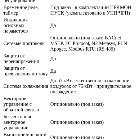
регулирование
Временное реле,
Под заказ - в комплектации ПРЯМОЙ
таймер
ПУСК (укомплектовано в УПП/ЧРП)
Индикация
основных
Да
параметров
Опционально (под заказ: BACnet
Сетевые протоколы
MSTP, FC Protocol, N2 Metasys, FLN
Apogee, Modbus RTU (RS 485)
Защита от
Да
перенапряжения
Защита от
Да
превышения по току
До 55 кВт- естественное охлаждение
Система охлаждения
воздухом; от 75 кВт - принудительное
охлаждение.
Векторное
управление с
Опционально (под заказ)
обратной связью
Бессенсорное
векторное
Опционально (под заказ)
управление
Выносной/внешний
Опционально (под заказ)