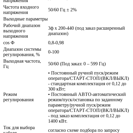
напряжения
Частота входного
50/60 Гц ± 2%
напряжения
Выходные параметры
Рабочий диапазон
3ф х 200-440 (под заказ расширенный
выходного
диапазон)
напряжения
cos Ф
0,8-0,98
Диапазон системы
0-100
регулирования, %
Выходная частота,
50/60 (Под заказ: 0 – 599 Гц)
Гц
• Постоянный ручной пуск/режим
оператора/СТАРТ-СТОП/(ВКЛ/ВЫКЛ)
- стандартная комплектация от 0,12 до
300 кВт;
Режим
• Постоянный АВТО-автоматический
регулирования
режим/пуск/остановка по заданному
параметру/ручной пуск/режим
оператора/СТАРТ-СТОП/(ВКЛ/ВЫКЛ)
- под заказ комплектация от 0,12 до
1400 кВт.
Ток для выбора
согласно схеме подбора по запросу
кабеля