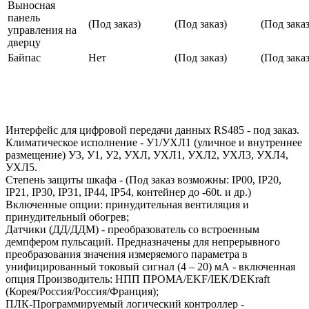
Выносная
панель
(Под заказ)
(Под заказ)
(Под заказ
управления на
дверцу
Байпас
Нет
(Под заказ)
(Под заказ
Интерфейс для цифровой передачи данных RS485 - под заказ.
Климатическое исполнение - У1/УХЛ1 (уличное и внутреннее
размещение) У3, У1, У2, УХЛ, УХЛ1, УХЛ2, УХЛ3, УХЛ4,
УХЛ5.
Степень защиты шкафа - (Под заказ возможны: IP00, IP20,
IP21, IP30, IP31, IP44, IP54, контейнер до -60t. и др.)
Включенные опции: принудительная вентиляция и
принудительный обогрев;
Датчики (ДД/ДДМ) - преобразователь со встроенным
демпфером пульсаций. Предназначены для непрерывного
преобразования значения измеряемого параметра в
унифицированный токовый сигнал (4 – 20) мА - включенная
опция Производитель: НПП ПРОМА/EKF/IEK/DEKraft
(Корея/Россия/Россия/Франция);
ПЛК-Программируемый логический контроллер -