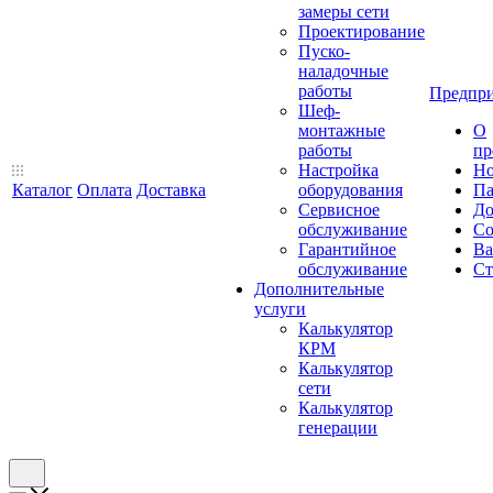
замеры сети
Проектирование
Пуско-
наладочные
работы
Предпри
Шеф-
монтажные
О
работы
пр
Настройка
Но
Каталог
Оплата
Доставка
оборудования
Па
Сервисное
До
обслуживание
Со
Гарантийное
Ва
обслуживание
Ст
Дополнительные
услуги
Калькулятор
КРМ
Калькулятор
сети
Калькулятор
генерации