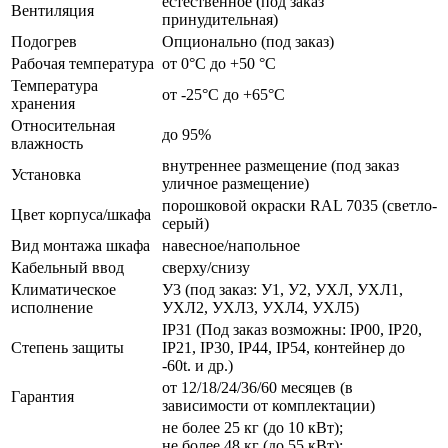
естественное (под заказ
Вентиляция
принудительная)
Подогрев
Опционально (под заказ)
Рабочая температура
от 0°C до +50 °C
Температура
от -25°C до +65°C
хранения
Относительная
до 95%
влажность
внутреннее размещение (под заказ
Установка
уличное размещение)
порошковой окраски RAL 7035 (светло-
Цвет корпуса/шкафа
серый)
Вид монтажа шкафа
навесное/напольное
Кабельный ввод
сверху/снизу
Климатическое
У3 (под заказ: У1, У2, УХЛ, УХЛ1,
исполнение
УХЛ2, УХЛ3, УХЛ4, УХЛ5)
IP31 (Под заказ возможны: IP00, IP20,
Степень защиты
IP21, IP30, IP44, IP54, контейнер до
-60t. и др.)
от 12/18/24/36/60 месяцев (в
Гарантия
зависимости от комплектации)
не более 25 кг (до 10 кВт);
не более 48 кг (до 55 кВт);