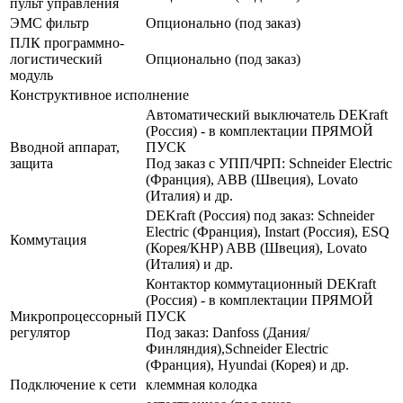
пульт управления
ЭМС фильтр
Опционально (под заказ)
ПЛК программно-
логистический
Опционально (под заказ)
модуль
Конструктивное исполнение
Автоматический выключатель DEKraft
(Россия) - в комплектации ПРЯМОЙ
Вводной аппарат,
ПУСК
защита
Под заказ с УПП/ЧРП: Schneider Electric
(Франция), ABB (Швеция), Lovato
(Италия) и др.
DEKraft (Россия) под заказ: Schneider
Electric (Франция), Instart (Россия), ESQ
Коммутация
(Корея/КНР) ABB (Швеция), Lovato
(Италия) и др.
Контактор коммутационный DEKraft
(Россия) - в комплектации ПРЯМОЙ
Микропроцессорный
ПУСК
регулятор
Под заказ: Danfoss (Дания/
Финляндия),Schneider Electric
(Франция), Hyundai (Корея) и др.
Подключение к сети
клеммная колодка