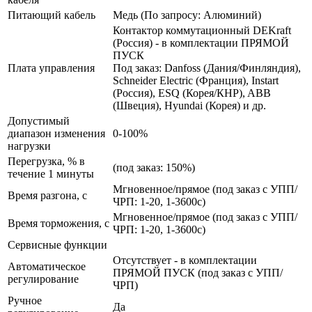
Питающий кабель
Медь (По запросу: Алюминий)
Контактор коммутационный DEKraft
(Россия) - в комплектации ПРЯМОЙ
ПУСК
Плата управления
Под заказ: Danfoss (Дания/Финляндия),
Schneider Electric (Франция), Instart
(Россия), ESQ (Корея/КНР), ABB
(Швеция), Hyundai (Корея) и др.
Допустимый
диапазон изменения
0-100%
нагрузки
Перегрузка, % в
(под заказ: 150%)
течение 1 минуты
Мгновенное/прямое (под заказ с УПП/
Время разгона, с
ЧРП: 1-20, 1-3600с)
Мгновенное/прямое (под заказ с УПП/
Время торможения, с
ЧРП: 1-20, 1-3600с)
Сервисные функции
Отсутствует - в комплектации
Автоматическое
ПРЯМОЙ ПУСК (под заказ с УПП/
регулирование
ЧРП)
Ручное
Да