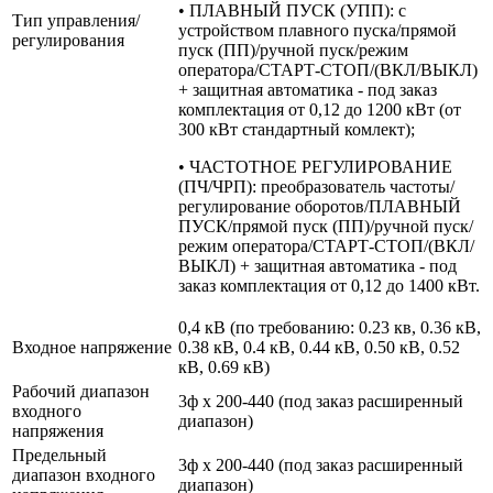
• ПЛАВНЫЙ ПУСК (УПП): с
Тип управления/
устройством плавного пуска/прямой
регулирования
пуск (ПП)/ручной пуск/режим
оператора/СТАРТ-СТОП/(ВКЛ/ВЫКЛ)
+ защитная автоматика - под заказ
комплектация от 0,12 до 1200 кВт (от
300 кВт стандартный комлект);
• ЧАСТОТНОЕ РЕГУЛИРОВАНИЕ
(ПЧ/ЧРП): преобразователь частоты/
регулирование оборотов/ПЛАВНЫЙ
ПУСК/прямой пуск (ПП)/ручной пуск/
режим оператора/СТАРТ-СТОП/(ВКЛ/
ВЫКЛ) + защитная автоматика - под
заказ комплектация от 0,12 до 1400 кВт.
0,4 кВ (по требованию: 0.23 кв, 0.36 кВ,
Входное напряжение
0.38 кВ, 0.4 кВ, 0.44 кВ, 0.50 кВ, 0.52
кВ, 0.69 кВ)
Рабочий диапазон
3ф х 200-440 (под заказ расширенный
входного
диапазон)
напряжения
Предельный
3ф х 200-440 (под заказ расширенный
диапазон входного
диапазон)