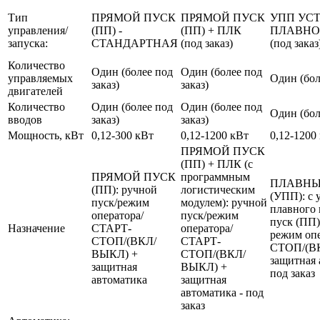
Тип
ПРЯМОЙ ПУСК
ПРЯМОЙ ПУСК
УПП УС
управления/
(ПП) -
(ПП) + ПЛК
ПЛАВНО
запуска:
СТАНДАРТНАЯ
(под заказ)
(под заказ
Количество
Один (более под
Один (более под
управляемых
Один (бол
заказ)
заказ)
двигателей
Количество
Один (более под
Один (более под
Один (бол
вводов
заказ)
заказ)
Мощность, кВт
0,12-300 кВт
0,12-1200 кВт
0,12-1200
ПРЯМОЙ ПУСК
(ПП) + ПЛК (с
ПРЯМОЙ ПУСК
программным
ПЛАВНЫ
(ПП): ручной
логистическим
(УПП): с 
пуск/режим
модулем): ручной
плавного 
оператора/
пуск/режим
пуск (ПП)
Назначение
СТАРТ-
оператора/
режим оп
СТОП/(ВКЛ/
СТАРТ-
СТОП/(В
ВЫКЛ) +
СТОП/(ВКЛ/
защитная 
защитная
ВЫКЛ) +
под заказ
автоматика
защитная
автоматика - под
заказ