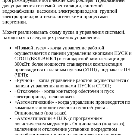
программируемые логические контроллеры. Предназначен
для управления системой вентиляции, системой
водоснабжения, насосами, электроприводами, группой
электроприводов и технологическими процессами
энергетики.
Может реализовывать схему пуска и управления системой,
находиться в следующих режимах управления:
«Прямой пуск» - когда управление работой
осуществляется с панели управления кнопками ПУСК и
СТОП (ВКЛ-ВЫКЛ) в стандартной комплектации до
300кВт, более мощности стандартная комплектация
производится с плавным пуском (УПП) , под заказ с ПЧ
(ЧРП);
«Ручной» - когда управление работой осуществляется с
панели управления кнопками ПУСК и СТОП;
«Отключен» - когда контактор обесточен и пуск
электропривода невозможен.
«Автоматический» - когда управление производится по
командам с дополнительного пункта/пульта -
Опционально (под заказ).
«Автоматический + ПЛК (с программным
логистическим модулем)» - Опционально (под заказ),
включение и отключение установки посредством
устройств телемеханики от диспетчерских пунктов