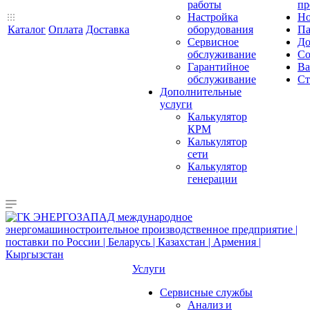
работы
пр
Настройка
Но
Каталог
Оплата
Доставка
оборудования
Па
Сервисное
До
обслуживание
Со
Гарантийное
Ва
обслуживание
Ст
Дополнительные
услуги
Калькулятор
КРМ
Калькулятор
сети
Калькулятор
генерации
Услуги
Сервисные службы
Анализ и