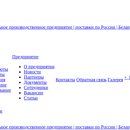
Предприятие
О предприятии
боты
Новости
ты
Партнеры
+
ния
Контакты
Обратная связь
Галерея
Документы
ние
Сотрудники
вание
Вакансии
Статьи
ии