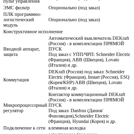
пульт управления
ЭМС фильтр
Опционально (под заказ)
ПЛК программно-
логистический
Опционально (под заказ)
модуль
Конструктивное исполнение
Автоматический выключатель DEKraft
(Россия) - в комплектации ПРЯМОЙ
Вводной аппарат,
ПУСК
защита
Под заказ с УПП/ЧРП: Schneider Electric
(Франция), ABB (Швеция), Lovato
(Италия) и др.
DEKraft (Россия) под заказ: Schneider
Electric (Франция), Instart (Россия), ESQ
Коммутация
(Корея/КНР) ABB (Швеция), Lovato
(Италия) и др.
Контактор коммутационный DEKraft
(Россия) - в комплектации ПРЯМОЙ
Микропроцессорный
ПУСК
регулятор
Под заказ: Danfoss (Дания/
Финляндия),Schneider Electric
(Франция), Hyundai (Корея) и др.
Подключение к сети
клеммная колодка