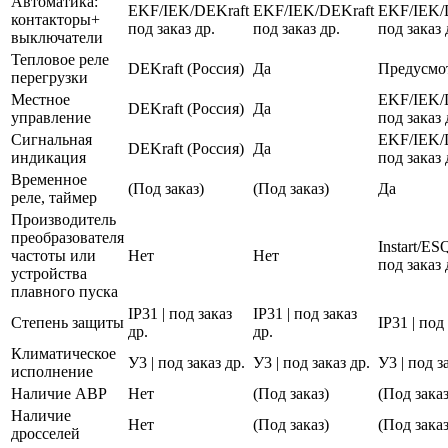
Автоматика:
EKF/IEK/DEKraft
EKF/IEK/DEKraft
EKF/IEK/
контакторы+
под заказ др.
под заказ др.
под заказ 
выключатели
Тепловое реле
DEKraft (Россия)
Да
Предусмо
перегрузки
Местное
EKF/IEK/
DEKraft (Россия)
Да
управление
под заказ 
Сигнальная
EKF/IEK/
DEKraft (Россия)
Да
индикация
под заказ 
Временное
(Под заказ)
(Под заказ)
Да
реле, таймер
Производитель
преобразователя
Instart/E
частоты или
Нет
Нет
под заказ 
устройства
плавного пуска
IP31 | под заказ
IP31 | под заказ
Степень защиты
IP31 | под
др.
др.
Климатическое
У3 | под заказ др.
У3 | под заказ др.
У3 | под з
исполнение
Наличие АВР
Нет
(Под заказ)
(Под заказ
Наличие
Нет
(Под заказ)
(Под заказ
дросселей