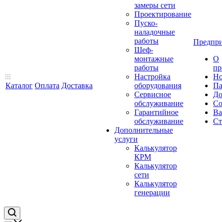
замеры сети
Проектирование
Пуско-
наладочные
работы
Предпри
Шеф-
монтажные
О
работы
пр
Настройка
Но
Каталог
Оплата
Доставка
оборудования
Па
Сервисное
До
обслуживание
Со
Гарантийное
Ва
обслуживание
Ст
Дополнительные
услуги
Калькулятор
КРМ
Калькулятор
сети
Калькулятор
генерации