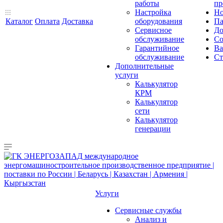
работы
пр
Настройка
Но
Каталог
Оплата
Доставка
оборудования
Па
Сервисное
До
обслуживание
Со
Гарантийное
Ва
обслуживание
Ст
Дополнительные
услуги
Калькулятор
КРМ
Калькулятор
сети
Калькулятор
генерации
Услуги
Сервисные службы
Анализ и