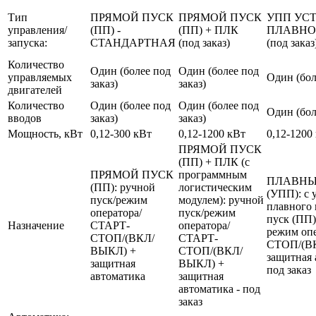
Тип
ПРЯМОЙ ПУСК
ПРЯМОЙ ПУСК
УПП УС
управления/
(ПП) -
(ПП) + ПЛК
ПЛАВНО
запуска:
СТАНДАРТНАЯ
(под заказ)
(под заказ
Количество
Один (более под
Один (более под
управляемых
Один (бол
заказ)
заказ)
двигателей
Количество
Один (более под
Один (более под
Один (бол
вводов
заказ)
заказ)
Мощность, кВт
0,12-300 кВт
0,12-1200 кВт
0,12-1200
ПРЯМОЙ ПУСК
(ПП) + ПЛК (с
ПРЯМОЙ ПУСК
программным
ПЛАВНЫ
(ПП): ручной
логистическим
(УПП): с 
пуск/режим
модулем): ручной
плавного 
оператора/
пуск/режим
пуск (ПП)
Назначение
СТАРТ-
оператора/
режим оп
СТОП/(ВКЛ/
СТАРТ-
СТОП/(В
ВЫКЛ) +
СТОП/(ВКЛ/
защитная 
защитная
ВЫКЛ) +
под заказ
автоматика
защитная
автоматика - под
заказ