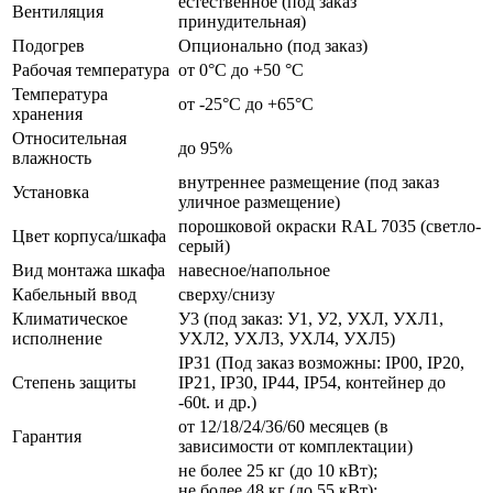
естественное (под заказ
Вентиляция
принудительная)
Подогрев
Опционально (под заказ)
Рабочая температура
от 0°C до +50 °C
Температура
от -25°C до +65°C
хранения
Относительная
до 95%
влажность
внутреннее размещение (под заказ
Установка
уличное размещение)
порошковой окраски RAL 7035 (светло-
Цвет корпуса/шкафа
серый)
Вид монтажа шкафа
навесное/напольное
Кабельный ввод
сверху/снизу
Климатическое
У3 (под заказ: У1, У2, УХЛ, УХЛ1,
исполнение
УХЛ2, УХЛ3, УХЛ4, УХЛ5)
IP31 (Под заказ возможны: IP00, IP20,
Степень защиты
IP21, IP30, IP44, IP54, контейнер до
-60t. и др.)
от 12/18/24/36/60 месяцев (в
Гарантия
зависимости от комплектации)
не более 25 кг (до 10 кВт);
не более 48 кг (до 55 кВт);