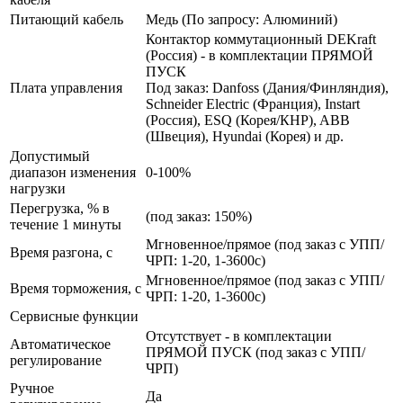
Питающий кабель
Медь (По запросу: Алюминий)
Контактор коммутационный DEKraft
(Россия) - в комплектации ПРЯМОЙ
ПУСК
Плата управления
Под заказ: Danfoss (Дания/Финляндия),
Schneider Electric (Франция), Instart
(Россия), ESQ (Корея/КНР), ABB
(Швеция), Hyundai (Корея) и др.
Допустимый
диапазон изменения
0-100%
нагрузки
Перегрузка, % в
(под заказ: 150%)
течение 1 минуты
Мгновенное/прямое (под заказ с УПП/
Время разгона, с
ЧРП: 1-20, 1-3600с)
Мгновенное/прямое (под заказ с УПП/
Время торможения, с
ЧРП: 1-20, 1-3600с)
Сервисные функции
Отсутствует - в комплектации
Автоматическое
ПРЯМОЙ ПУСК (под заказ с УПП/
регулирование
ЧРП)
Ручное
Да