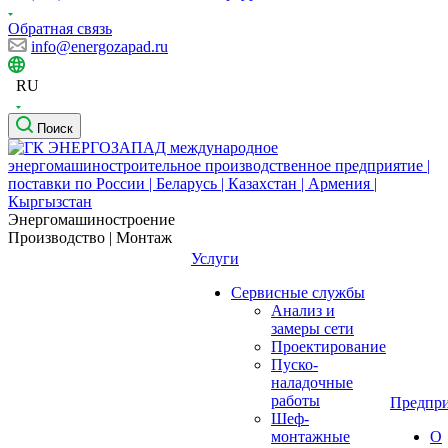
Обратная связь
info@energozapad.ru
RU
Поиск
Энергомашиностроение
Производство | Монтаж
Услуги
Сервисные службы
Анализ и
замеры сети
Проектирование
Пуско-
наладочные
работы
Предпри
Шеф-
монтажные
О