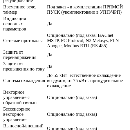
регулирование
Временное реле,
Под заказ - в комплектации ПРЯМОЙ
таймер
ПУСК (укомплектовано в УПП/ЧРП)
Индикация
основных
Да
параметров
Опционально (под заказ: BACnet
Сетевые протоколы
MSTP, FC Protocol, N2 Metasys, FLN
Apogee, Modbus RTU (RS 485)
Защита от
Да
перенапряжения
Защита от
Да
превышения по току
До 55 кВт- естественное охлаждение
Система охлаждения
воздухом; от 75 кВт - принудительное
охлаждение.
Векторное
управление с
Опционально (под заказ)
обратной связью
Бессенсорное
векторное
Опционально (под заказ)
управление
Выносной/внешний
Опционально (под заказ)