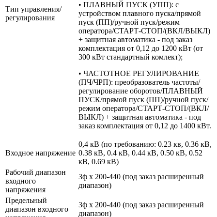
• ПЛАВНЫЙ ПУСК (УПП): с
Тип управления/
устройством плавного пуска/прямой
регулирования
пуск (ПП)/ручной пуск/режим
оператора/СТАРТ-СТОП/(ВКЛ/ВЫКЛ)
+ защитная автоматика - под заказ
комплектация от 0,12 до 1200 кВт (от
300 кВт стандартный комлект);
• ЧАСТОТНОЕ РЕГУЛИРОВАНИЕ
(ПЧ/ЧРП): преобразователь частоты/
регулирование оборотов/ПЛАВНЫЙ
ПУСК/прямой пуск (ПП)/ручной пуск/
режим оператора/СТАРТ-СТОП/(ВКЛ/
ВЫКЛ) + защитная автоматика - под
заказ комплектация от 0,12 до 1400 кВт.
0,4 кВ (по требованию: 0.23 кв, 0.36 кВ,
Входное напряжение
0.38 кВ, 0.4 кВ, 0.44 кВ, 0.50 кВ, 0.52
кВ, 0.69 кВ)
Рабочий диапазон
3ф х 200-440 (под заказ расширенный
входного
диапазон)
напряжения
Предельный
3ф х 200-440 (под заказ расширенный
диапазон входного
диапазон)