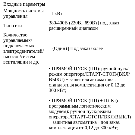
Входные параметры
Мощность системы
11 кВт
управления
380/400В (220В...690В) | под заказ
Тип сети
расширенный диапазон
Количество
управляемых/
подключаемых
1 (Один) | Под заказ более
электродвигателей/
насосов/систем
вентиляции и др.
• ПРЯМОЙ ПУСК (ПП): ручной пуск/
режим оператора/СТАРТ-СТОП/(ВКЛ/
ВЫКЛ) + защитная автоматика -
стандартная комплектация от 0,12 до
300 кВт;
• ПРЯМОЙ ПУСК (ПП) + ПЛК (с
программным логистическим
модулем): ручной пуск/режим
оператора/СТАРТ-СТОП/(ВКЛ/ВЫКЛ)
+ защитная автоматика - под заказ
комплектация от 0,12 до 300 кВт;