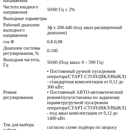
напряжения
Частота входного
50/60 Гц ± 2%
напряжения
Выходные параметры
Рабочий диапазон
3ф х 200-440 (под заказ расширенный
выходного
диапазон)
напряжения
cos Ф
0,8-0,98
Диапазон системы
0-100
регулирования, %
Выходная частота,
50/60 (Под заказ: 0 – 599 Гц)
Гц
• Постоянный ручной пуск/режим
оператора/СТАРТ-СТОП/(ВКЛ/ВЫКЛ)
- стандартная комплектация от 0,12 до
300 кВт;
Режим
• Постоянный АВТО-автоматический
регулирования
режим/пуск/остановка по заданному
параметру/ручной пуск/режим
оператора/СТАРТ-СТОП/(ВКЛ/ВЫКЛ)
- под заказ комплектация от 0,12 до
1400 кВт.
Ток для выбора
согласно схеме подбора по запросу
кабеля