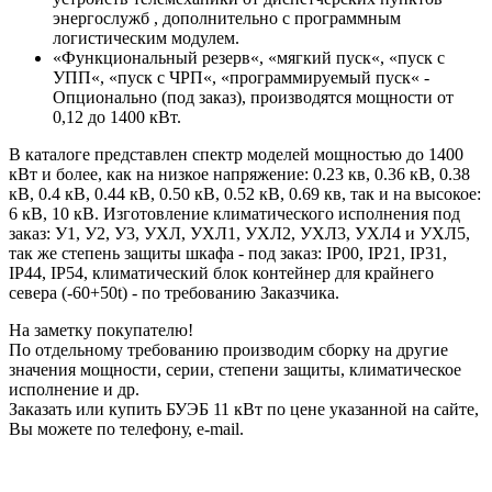
энергослужб , дополнительно с программным
логистическим модулем.
«Функциональный резерв«, «мягкий пуск«, «пуск с
УПП«, «пуск с ЧРП«, «программируемый пуск« -
Опционально (под заказ), производятся мощности от
0,12 до 1400 кВт.
В каталоге представлен спектр моделей мощностью до 1400
кВт и более, как на низкое напряжение: 0.23 кв, 0.36 кВ, 0.38
кВ, 0.4 кВ, 0.44 кВ, 0.50 кВ, 0.52 кВ, 0.69 кв, так и на высокое:
6 кВ, 10 кВ. Изготовление климатического исполнения под
заказ: У1, У2, У3, УХЛ, УХЛ1, УХЛ2, УХЛ3, УХЛ4 и УХЛ5,
так же степень защиты шкафа - под заказ: IP00, IP21, IP31,
IP44, IP54, климатический блок контейнер для крайнего
севера (-60+50t) - по требованию Заказчика.
На заметку покупателю!
По отдельному требованию производим сборку на другие
значения мощности, серии, степени защиты, климатическое
исполнение и др.
Заказать или купить БУЭБ 11 кВт по цене указанной на сайте,
Вы можете по телефону, e-mail.