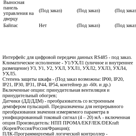
Выносная
панель
(Под заказ)
(Под заказ)
(Под заказ
управления на
дверцу
Байпас
Нет
(Под заказ)
(Под заказ
Интерфейс для цифровой передачи данных RS485 - под заказ.
Климатическое исполнение - У1/УХЛ1 (уличное и внутреннее
размещение) У3, У1, У2, УХЛ, УХЛ1, УХЛ2, УХЛ3, УХЛ4,
УХЛ5.
Степень защиты шкафа - (Под заказ возможны: IP00, IP20,
IP21, IP30, IP31, IP44, IP54, контейнер до -60t. и др.)
Включенные опции: принудительная вентиляция и
принудительный обогрев;
Датчики (ДД/ДДМ) - преобразователь со встроенным
демпфером пульсаций. Предназначены для непрерывного
преобразования значения измеряемого параметра в
унифицированный токовый сигнал (4 – 20) мА - включенная
опция Производитель: НПП ПРОМА/EKF/IEK/DEKraft
(Корея/Россия/Россия/Франция);
ПЛК-Программируемый логический контроллер -