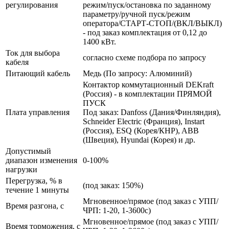
регулирования
режим/пуск/остановка по заданному
параметру/ручной пуск/режим
оператора/СТАРТ-СТОП/(ВКЛ/ВЫКЛ)
- под заказ комплектация от 0,12 до
1400 кВт.
Ток для выбора
согласно схеме подбора по запросу
кабеля
Питающий кабель
Медь (По запросу: Алюминий)
Контактор коммутационный DEKraft
(Россия) - в комплектации ПРЯМОЙ
ПУСК
Плата управления
Под заказ: Danfoss (Дания/Финляндия),
Schneider Electric (Франция), Instart
(Россия), ESQ (Корея/КНР), ABB
(Швеция), Hyundai (Корея) и др.
Допустимый
диапазон изменения
0-100%
нагрузки
Перегрузка, % в
(под заказ: 150%)
течение 1 минуты
Мгновенное/прямое (под заказ с УПП/
Время разгона, с
ЧРП: 1-20, 1-3600с)
Мгновенное/прямое (под заказ с УПП/
Время торможения, с