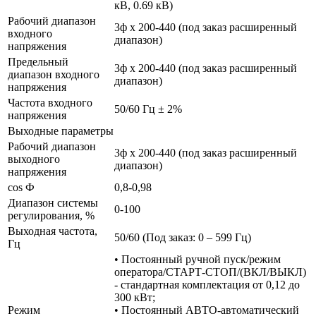
кВ, 0.69 кВ)
Рабочий диапазон
3ф х 200-440 (под заказ расширенный
входного
диапазон)
напряжения
Предельный
3ф х 200-440 (под заказ расширенный
диапазон входного
диапазон)
напряжения
Частота входного
50/60 Гц ± 2%
напряжения
Выходные параметры
Рабочий диапазон
3ф х 200-440 (под заказ расширенный
выходного
диапазон)
напряжения
cos Ф
0,8-0,98
Диапазон системы
0-100
регулирования, %
Выходная частота,
50/60 (Под заказ: 0 – 599 Гц)
Гц
• Постоянный ручной пуск/режим
оператора/СТАРТ-СТОП/(ВКЛ/ВЫКЛ)
- стандартная комплектация от 0,12 до
300 кВт;
Режим
• Постоянный АВТО-автоматический