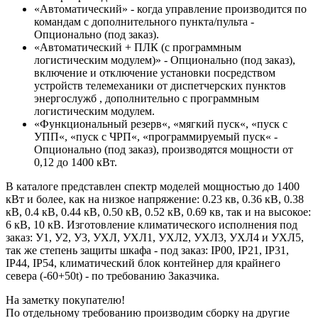
«Автоматический» - когда управление производится по
командам с дополнительного пункта/пульта -
Опционально (под заказ).
«Автоматический + ПЛК (с программным
логистическим модулем)» - Опционально (под заказ),
включение и отключение установки посредством
устройств телемеханики от диспетчерских пунктов
энергослужб , дополнительно с программным
логистическим модулем.
«Функциональный резерв«, «мягкий пуск«, «пуск с
УПП«, «пуск с ЧРП«, «программируемый пуск« -
Опционально (под заказ), производятся мощности от
0,12 до 1400 кВт.
В каталоге представлен спектр моделей мощностью до 1400
кВт и более, как на низкое напряжение: 0.23 кв, 0.36 кВ, 0.38
кВ, 0.4 кВ, 0.44 кВ, 0.50 кВ, 0.52 кВ, 0.69 кв, так и на высокое:
6 кВ, 10 кВ. Изготовление климатического исполнения под
заказ: У1, У2, У3, УХЛ, УХЛ1, УХЛ2, УХЛ3, УХЛ4 и УХЛ5,
так же степень защиты шкафа - под заказ: IP00, IP21, IP31,
IP44, IP54, климатический блок контейнер для крайнего
севера (-60+50t) - по требованию Заказчика.
На заметку покупателю!
По отдельному требованию производим сборку на другие