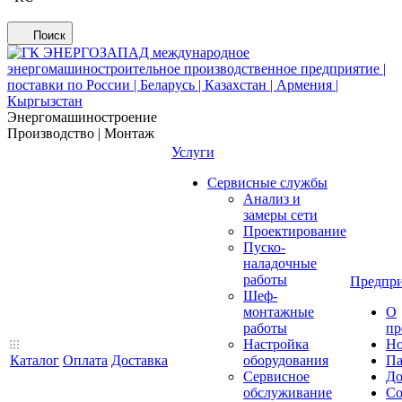
Поиск
Энергомашиностроение
Производство | Монтаж
Услуги
Сервисные службы
Анализ и
замеры сети
Проектирование
Пуско-
наладочные
работы
Предпри
Шеф-
монтажные
О
работы
пр
Настройка
Но
Каталог
Оплата
Доставка
оборудования
Па
Сервисное
До
обслуживание
Со