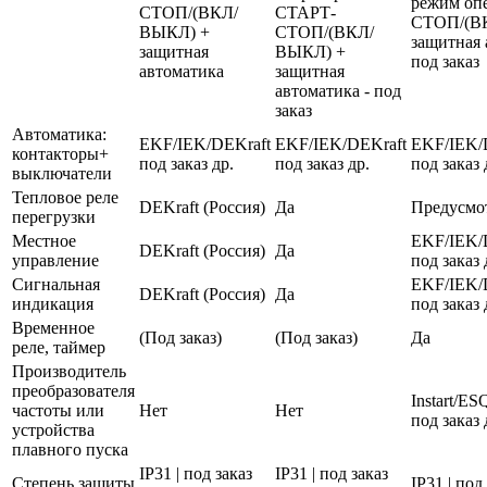
режим оп
СТОП/(ВКЛ/
СТАРТ-
СТОП/(В
ВЫКЛ) +
СТОП/(ВКЛ/
защитная 
защитная
ВЫКЛ) +
под заказ
автоматика
защитная
автоматика - под
заказ
Автоматика:
EKF/IEK/DEKraft
EKF/IEK/DEKraft
EKF/IEK/
контакторы+
под заказ др.
под заказ др.
под заказ 
выключатели
Тепловое реле
DEKraft (Россия)
Да
Предусмо
перегрузки
Местное
EKF/IEK/
DEKraft (Россия)
Да
управление
под заказ 
Сигнальная
EKF/IEK/
DEKraft (Россия)
Да
индикация
под заказ 
Временное
(Под заказ)
(Под заказ)
Да
реле, таймер
Производитель
преобразователя
Instart/E
частоты или
Нет
Нет
под заказ 
устройства
плавного пуска
IP31 | под заказ
IP31 | под заказ
Степень защиты
IP31 | под