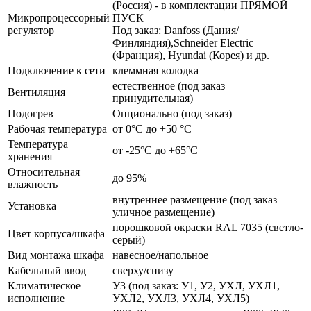
(Россия) - в комплектации ПРЯМОЙ
Микропроцессорный
ПУСК
регулятор
Под заказ: Danfoss (Дания/
Финляндия),Schneider Electric
(Франция), Hyundai (Корея) и др.
Подключение к сети
клеммная колодка
естественное (под заказ
Вентиляция
принудительная)
Подогрев
Опционально (под заказ)
Рабочая температура
от 0°C до +50 °C
Температура
от -25°C до +65°C
хранения
Относительная
до 95%
влажность
внутреннее размещение (под заказ
Установка
уличное размещение)
порошковой окраски RAL 7035 (светло-
Цвет корпуса/шкафа
серый)
Вид монтажа шкафа
навесное/напольное
Кабельный ввод
сверху/снизу
Климатическое
У3 (под заказ: У1, У2, УХЛ, УХЛ1,
исполнение
УХЛ2, УХЛ3, УХЛ4, УХЛ5)