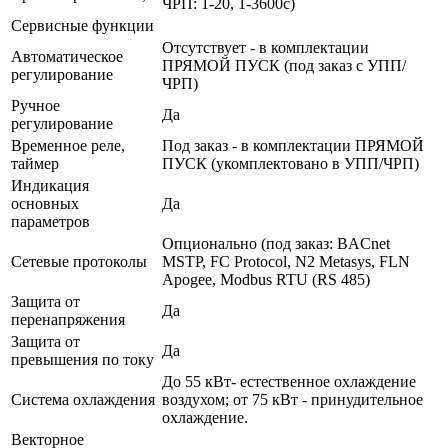
ЧРП: 1-20, 1-3600с)
Сервисные функции
Отсутствует - в комплектации
Автоматическое
ПРЯМОЙ ПУСК (под заказ с УПП/
регулирование
ЧРП)
Ручное
Да
регулирование
Временное реле,
Под заказ - в комплектации ПРЯМОЙ
таймер
ПУСК (укомплектовано в УПП/ЧРП)
Индикация
основных
Да
параметров
Опционально (под заказ: BACnet
Сетевые протоколы
MSTP, FC Protocol, N2 Metasys, FLN
Apogee, Modbus RTU (RS 485)
Защита от
Да
перенапряжения
Защита от
Да
превышения по току
До 55 кВт- естественное охлаждение
Система охлаждения
воздухом; от 75 кВт - принудительное
охлаждение.
Векторное