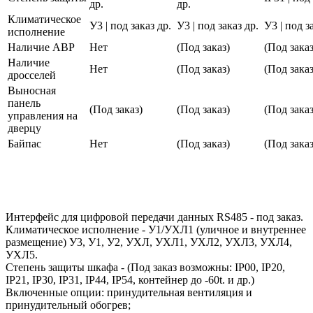
др.
др.
Климатическое
У3 | под заказ др.
У3 | под заказ др.
У3 | под з
исполнение
Наличие АВР
Нет
(Под заказ)
(Под заказ
Наличие
Нет
(Под заказ)
(Под заказ
дросселей
Выносная
панель
(Под заказ)
(Под заказ)
(Под заказ
управления на
дверцу
Байпас
Нет
(Под заказ)
(Под заказ
Интерфейс для цифровой передачи данных RS485 - под заказ.
Климатическое исполнение - У1/УХЛ1 (уличное и внутреннее
размещение) У3, У1, У2, УХЛ, УХЛ1, УХЛ2, УХЛ3, УХЛ4,
УХЛ5.
Степень защиты шкафа - (Под заказ возможны: IP00, IP20,
IP21, IP30, IP31, IP44, IP54, контейнер до -60t. и др.)
Включенные опции: принудительная вентиляция и
принудительный обогрев;