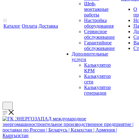
Шеф-
монтажные
О
работы
пр
Настройка
Но
Каталог
Оплата
Доставка
оборудования
Па
Сервисное
До
обслуживание
Со
Гарантийное
Ва
обслуживание
Ст
Дополнительные
услуги
Калькулятор
КРМ
Калькулятор
сети
Калькулятор
генерации