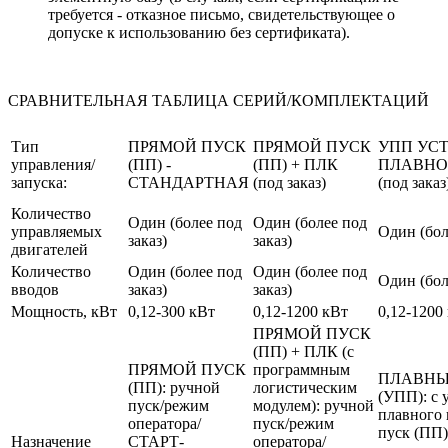
требуется - отказное письмо, свидетельствующее о
допуске к использованию без сертификата).
СРАВНИТЕЛЬНАЯ ТАБЛИЦА СЕРИЙ/КОМПЛЕКТАЦИЙ
Тип
ПРЯМОЙ ПУСК
ПРЯМОЙ ПУСК
УПП УС
управления/
(ПП) -
(ПП) + ПЛК
ПЛАВНО
запуска:
СТАНДАРТНАЯ
(под заказ)
(под заказ
Количество
Один (более под
Один (более под
управляемых
Один (бол
заказ)
заказ)
двигателей
Количество
Один (более под
Один (более под
Один (бол
вводов
заказ)
заказ)
Мощность, кВт
0,12-300 кВт
0,12-1200 кВт
0,12-1200
ПРЯМОЙ ПУСК
(ПП) + ПЛК (с
ПРЯМОЙ ПУСК
программным
ПЛАВНЫ
(ПП): ручной
логистическим
(УПП): с 
пуск/режим
модулем): ручной
плавного 
оператора/
пуск/режим
пуск (ПП)
Назначение
СТАРТ-
оператора/