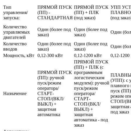
Тип
ПРЯМОЙ ПУСК
ПРЯМОЙ ПУСК
УПП УС
управления/
(ПП) -
(ПП) + ПЛК
ПЛАВНО
запуска:
СТАНДАРТНАЯ
(под заказ)
(под заказ
Количество
Один (более под
Один (более под
управляемых
Один (бол
заказ)
заказ)
двигателей
Количество
Один (более под
Один (более под
Один (бол
вводов
заказ)
заказ)
Мощность, кВт
0,12-300 кВт
0,12-1200 кВт
0,12-1200
ПРЯМОЙ ПУСК
(ПП) + ПЛК (с
ПРЯМОЙ ПУСК
программным
ПЛАВНЫ
(ПП): ручной
логистическим
(УПП): с 
пуск/режим
модулем): ручной
плавного 
оператора/
пуск/режим
пуск (ПП)
Назначение
СТАРТ-
оператора/
режим оп
СТОП/(ВКЛ/
СТАРТ-
СТОП/(В
ВЫКЛ) +
СТОП/(ВКЛ/
защитная 
защитная
ВЫКЛ) +
под заказ
автоматика
защитная
автоматика - под
заказ