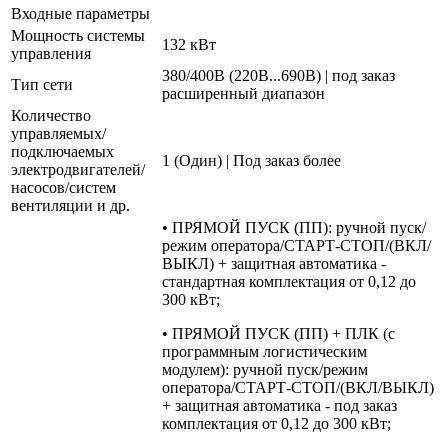
Входные параметры
Мощность системы
132 кВт
управления
380/400В (220В...690В) | под заказ
Тип сети
расширенный диапазон
Количество
управляемых/
подключаемых
1 (Один) | Под заказ более
электродвигателей/
насосов/систем
вентиляции и др.
• ПРЯМОЙ ПУСК (ПП): ручной пуск/
режим оператора/СТАРТ-СТОП/(ВКЛ/
ВЫКЛ) + защитная автоматика -
стандартная комплектация от 0,12 до
300 кВт;
• ПРЯМОЙ ПУСК (ПП) + ПЛК (с
программным логистическим
модулем): ручной пуск/режим
оператора/СТАРТ-СТОП/(ВКЛ/ВЫКЛ)
+ защитная автоматика - под заказ
комплектация от 0,12 до 300 кВт;