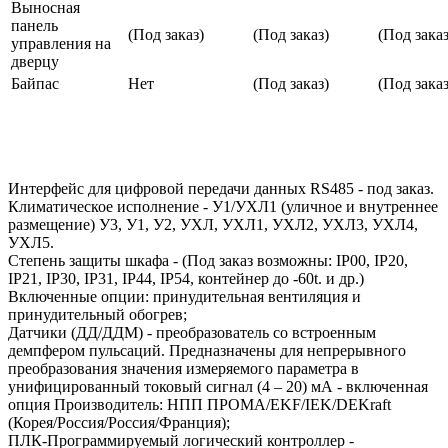
Выносная
панель
(Под заказ)
(Под заказ)
(Под заказ
управления на
дверцу
Байпас
Нет
(Под заказ)
(Под заказ
Интерфейс для цифровой передачи данных RS485 - под заказ.
Климатическое исполнение - У1/УХЛ1 (уличное и внутреннее
размещение) У3, У1, У2, УХЛ, УХЛ1, УХЛ2, УХЛ3, УХЛ4,
УХЛ5.
Степень защиты шкафа - (Под заказ возможны: IP00, IP20,
IP21, IP30, IP31, IP44, IP54, контейнер до -60t. и др.)
Включенные опции: принудительная вентиляция и
принудительный обогрев;
Датчики (ДД/ДДМ) - преобразователь со встроенным
демпфером пульсаций. Предназначены для непрерывного
преобразования значения измеряемого параметра в
унифицированный токовый сигнал (4 – 20) мА - включенная
опция Производитель: НПП ПРОМА/EKF/IEK/DEKraft
(Корея/Россия/Россия/Франция);
ПЛК-Программируемый логический контроллер -