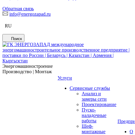
Обратная связь
info@energozapad.ru
RU
Поиск
Энергомашиностроение
Производство | Монтаж
Услуги
Сервисные службы
Анализ и
замеры сети
Проектирование
Пуско-
наладочные
работы
Предпри
Шеф-
монтажные
О