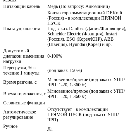
Питающий кабель
Медь (По запросу: Алюминий)
Контактор коммутационный DEKraft
(Россия) - в комплектации ПРЯМОЙ
ПУСК
Плата управления
Под заказ: Danfoss (Дания/Финляндия),
Schneider Electric (Франция), Instart
(Россия), ESQ (Корея/КНР), ABB
(Швеция), Hyundai (Корея) и др.
Допустимый
диапазон изменения
0-100%
нагрузки
Перегрузка, % в
(под заказ: 150%)
течение 1 минуты
Мгновенное/прямое (под заказ с УПП/
Время разгона, с
ЧРП: 1-20, 1-3600с)
Мгновенное/прямое (под заказ с УПП/
Время торможения, с
ЧРП: 1-20, 1-3600с)
Сервисные функции
Отсутствует - в комплектации
Автоматическое
ПРЯМОЙ ПУСК (под заказ с УПП/
регулирование
ЧРП)
Ручное
Да