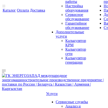
работы
пр
Настройка
Но
Каталог
Оплата
Доставка
оборудования
Па
Сервисное
До
обслуживание
Со
Гарантийное
Ва
обслуживание
Ст
Дополнительные
услуги
Калькулятор
КРМ
Калькулятор
сети
Калькулятор
генерации
Услуги
Сервисные службы
Анализ и