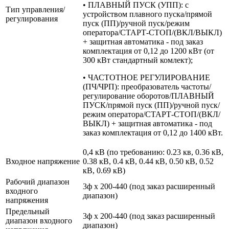
• ПЛАВНЫЙ ПУСК (УПП): с
Тип управления/
устройством плавного пуска/прямой
регулирования
пуск (ПП)/ручной пуск/режим
оператора/СТАРТ-СТОП/(ВКЛ/ВЫКЛ)
+ защитная автоматика - под заказ
комплектация от 0,12 до 1200 кВт (от
300 кВт стандартный комлект);
• ЧАСТОТНОЕ РЕГУЛИРОВАНИЕ
(ПЧ/ЧРП): преобразователь частоты/
регулирование оборотов/ПЛАВНЫЙ
ПУСК/прямой пуск (ПП)/ручной пуск/
режим оператора/СТАРТ-СТОП/(ВКЛ/
ВЫКЛ) + защитная автоматика - под
заказ комплектация от 0,12 до 1400 кВт.
0,4 кВ (по требованию: 0.23 кв, 0.36 кВ,
Входное напряжение
0.38 кВ, 0.4 кВ, 0.44 кВ, 0.50 кВ, 0.52
кВ, 0.69 кВ)
Рабочий диапазон
3ф х 200-440 (под заказ расширенный
входного
диапазон)
напряжения
Предельный
3ф х 200-440 (под заказ расширенный
диапазон входного
диапазон)