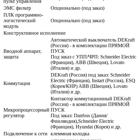
пульт управления
ЭМС фильтр
Опционально (под заказ)
ПЛК программно-
логистический
Опционально (под заказ)
модуль
Конструктивное исполнение
Автоматический выключатель DEKraft
(Россия) - в комплектации ПРЯМОЙ
Вводной аппарат,
ПУСК
защита
Под заказ с УПП/ЧРП: Schneider Electric
(Франция), ABB (Швеция), Lovato
(Италия) и др.
DEKraft (Россия) под заказ: Schneider
Electric (Франция), Instart (Россия), ESQ
Коммутация
(Корея/КНР) ABB (Швеция), Lovato
(Италия) и др.
Контактор коммутационный DEKraft
(Россия) - в комплектации ПРЯМОЙ
Микропроцессорный
ПУСК
регулятор
Под заказ: Danfoss (Дания/
Финляндия),Schneider Electric
(Франция), Hyundai (Корея) и др.
Подключение к сети
клеммная колодка