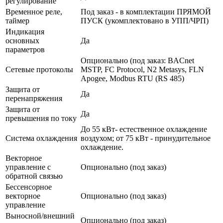
регулирование
Временное реле,
Под заказ - в комплектации ПРЯМОЙ
таймер
ПУСК (укомплектовано в УПП/ЧРП)
Индикация
основных
Да
параметров
Опционально (под заказ: BACnet
Сетевые протоколы
MSTP, FC Protocol, N2 Metasys, FLN
Apogee, Modbus RTU (RS 485)
Защита от
Да
перенапряжения
Защита от
Да
превышения по току
До 55 кВт- естественное охлаждение
Система охлаждения
воздухом; от 75 кВт - принудительное
охлаждение.
Векторное
управление с
Опционально (под заказ)
обратной связью
Бессенсорное
векторное
Опционально (под заказ)
управление
Выносной/внешний
Опционально (под заказ)