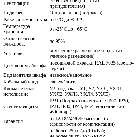
естественное (под заказ
Вентиляция
принудительная)
Подогрев
Опционально (под заказ)
Рабочая температура
от 0°C до +50 °C
Температура
от -25°C до +65°C
хранения
Относительная
до 95%
влажность
внутреннее размещение (под заказ
Установка
уличное размещение)
порошковой окраски RAL 7035 (светло-
Цвет корпуса/шкафа
серый)
Вид монтажа шкафа
навесное/напольное
Кабельный ввод
сверху/снизу
Климатическое
У3 (под заказ: У1, У2, УХЛ, УХЛ1,
исполнение
УХЛ2, УХЛ3, УХЛ4, УХЛ5)
IP31 (Под заказ возможны: IP00, IP20,
Степень защиты
IP21, IP30, IP44, IP54, контейнер до
-60t. и др.)
от 12/18/24/36/60 месяцев (в
Гарантия
зависимости от комплектации)
не более 25 кг (до 10 кВт);
не более 48 кг (до 55 кВт);