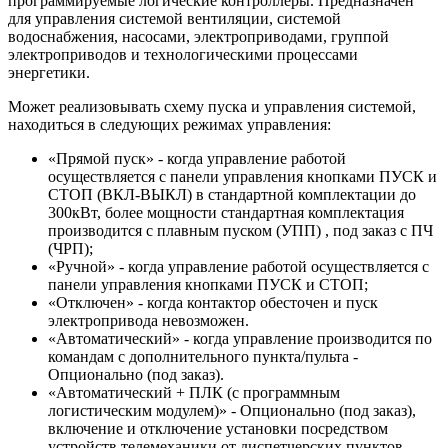
программируемые логические контроллеры. Предназначен
для управления системой вентиляции, системой
водоснабжения, насосами, электроприводами, группой
электроприводов и технологическими процессами
энергетики.
Может реализовывать схему пуска и управления системой,
находиться в следующих режимах управления:
«Прямой пуск» - когда управление работой
осуществляется с панели управления кнопками ПУСК и
СТОП (ВКЛ-ВЫКЛ) в стандартной комплектации до
300кВт, более мощности стандартная комплектация
производится с плавным пуском (УПП) , под заказ с ПЧ
(ЧРП);
«Ручной» - когда управление работой осуществляется с
панели управления кнопками ПУСК и СТОП;
«Отключен» - когда контактор обесточен и пуск
электропривода невозможен.
«Автоматический» - когда управление производится по
командам с дополнительного пункта/пульта -
Опционально (под заказ).
«Автоматический + ПЛК (с программным
логистическим модулем)» - Опционально (под заказ),
включение и отключение установки посредством
устройств телемеханики от диспетчерских пунктов