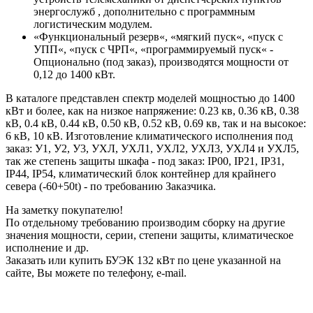
энергослужб , дополнительно с программным
логистическим модулем.
«Функциональный резерв«, «мягкий пуск«, «пуск с
УПП«, «пуск с ЧРП«, «программируемый пуск« -
Опционально (под заказ), производятся мощности от
0,12 до 1400 кВт.
В каталоге представлен спектр моделей мощностью до 1400
кВт и более, как на низкое напряжение: 0.23 кв, 0.36 кВ, 0.38
кВ, 0.4 кВ, 0.44 кВ, 0.50 кВ, 0.52 кВ, 0.69 кв, так и на высокое:
6 кВ, 10 кВ. Изготовление климатического исполнения под
заказ: У1, У2, У3, УХЛ, УХЛ1, УХЛ2, УХЛ3, УХЛ4 и УХЛ5,
так же степень защиты шкафа - под заказ: IP00, IP21, IP31,
IP44, IP54, климатический блок контейнер для крайнего
севера (-60+50t) - по требованию Заказчика.
На заметку покупателю!
По отдельному требованию производим сборку на другие
значения мощности, серии, степени защиты, климатическое
исполнение и др.
Заказать или купить БУЭК 132 кВт по цене указанной на
сайте, Вы можете по телефону, e-mail.