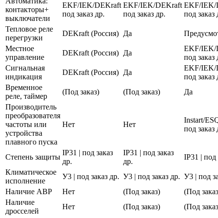
Автоматика:
EKF/IEK/DEKraft
EKF/IEK/DEKraft
EKF/IEK/
контакторы+
под заказ др.
под заказ др.
под заказ 
выключатели
Тепловое реле
DEKraft (Россия)
Да
Предусмо
перегрузки
Местное
EKF/IEK/
DEKraft (Россия)
Да
управление
под заказ 
Сигнальная
EKF/IEK/
DEKraft (Россия)
Да
индикация
под заказ 
Временное
(Под заказ)
(Под заказ)
Да
реле, таймер
Производитель
преобразователя
Instart/E
частоты или
Нет
Нет
под заказ 
устройства
плавного пуска
IP31 | под заказ
IP31 | под заказ
Степень защиты
IP31 | под
др.
др.
Климатическое
У3 | под заказ др.
У3 | под заказ др.
У3 | под з
исполнение
Наличие АВР
Нет
(Под заказ)
(Под заказ
Наличие
Нет
(Под заказ)
(Под заказ
дросселей