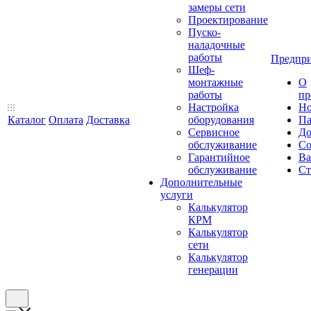
замеры сети
Проектирование
Пуско-
наладочные
работы
Предпри
Шеф-
монтажные
О
работы
пр
Настройка
Но
Каталог
Оплата
Доставка
оборудования
Па
Сервисное
До
обслуживание
Со
Гарантийное
Ва
обслуживание
Ст
Дополнительные
услуги
Калькулятор
КРМ
Калькулятор
сети
Калькулятор
генерации