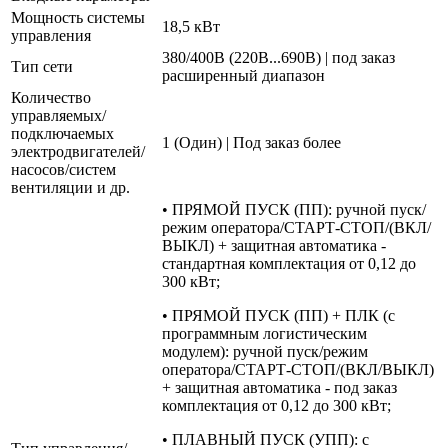
Мощность системы
18,5 кВт
управления
380/400В (220В...690В) | под заказ
Тип сети
расширенный диапазон
Количество
управляемых/
подключаемых
1 (Один) | Под заказ более
электродвигателей/
насосов/систем
вентиляции и др.
• ПРЯМОЙ ПУСК (ПП): ручной пуск/
режим оператора/СТАРТ-СТОП/(ВКЛ/
ВЫКЛ) + защитная автоматика -
стандартная комплектация от 0,12 до
300 кВт;
• ПРЯМОЙ ПУСК (ПП) + ПЛК (с
программным логистическим
модулем): ручной пуск/режим
оператора/СТАРТ-СТОП/(ВКЛ/ВЫКЛ)
+ защитная автоматика - под заказ
комплектация от 0,12 до 300 кВт;
• ПЛАВНЫЙ ПУСК (УПП): с