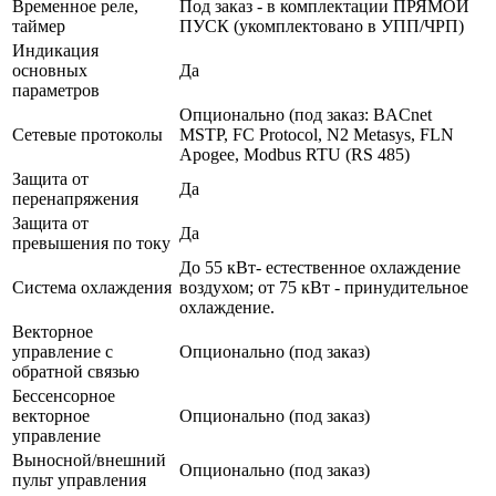
Временное реле,
Под заказ - в комплектации ПРЯМОЙ
таймер
ПУСК (укомплектовано в УПП/ЧРП)
Индикация
основных
Да
параметров
Опционально (под заказ: BACnet
Сетевые протоколы
MSTP, FC Protocol, N2 Metasys, FLN
Apogee, Modbus RTU (RS 485)
Защита от
Да
перенапряжения
Защита от
Да
превышения по току
До 55 кВт- естественное охлаждение
Система охлаждения
воздухом; от 75 кВт - принудительное
охлаждение.
Векторное
управление с
Опционально (под заказ)
обратной связью
Бессенсорное
векторное
Опционально (под заказ)
управление
Выносной/внешний
Опционально (под заказ)
пульт управления