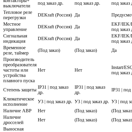
контакторы+
под заказ др.
под заказ др.
под заказ 
выключатели
Тепловое реле
DEKraft (Россия)
Да
Предусмо
перегрузки
Местное
EKF/IEK/
DEKraft (Россия)
Да
управление
под заказ 
Сигнальная
EKF/IEK/
DEKraft (Россия)
Да
индикация
под заказ 
Временное
(Под заказ)
(Под заказ)
Да
реле, таймер
Производитель
преобразователя
Instart/E
частоты или
Нет
Нет
под заказ 
устройства
плавного пуска
IP31 | под заказ
IP31 | под заказ
Степень защиты
IP31 | под
др.
др.
Климатическое
У3 | под заказ др.
У3 | под заказ др.
У3 | под з
исполнение
Наличие АВР
Нет
(Под заказ)
(Под заказ
Наличие
Нет
(Под заказ)
(Под заказ
дросселей
Выносная