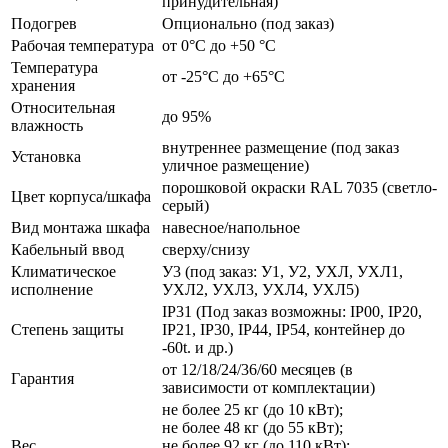
принудительная)
Подогрев
Опционально (под заказ)
Рабочая температура
от 0°C до +50 °C
Температура
от -25°C до +65°C
хранения
Относительная
до 95%
влажность
внутреннее размещение (под заказ
Установка
уличное размещение)
порошковой окраски RAL 7035 (светло-
Цвет корпуса/шкафа
серый)
Вид монтажа шкафа
навесное/напольное
Кабельный ввод
сверху/снизу
Климатическое
У3 (под заказ: У1, У2, УХЛ, УХЛ1,
исполнение
УХЛ2, УХЛ3, УХЛ4, УХЛ5)
IP31 (Под заказ возможны: IP00, IP20,
Степень защиты
IP21, IP30, IP44, IP54, контейнер до
-60t. и др.)
от 12/18/24/36/60 месяцев (в
Гарантия
зависимости от комплектации)
не более 25 кг (до 10 кВт);
не более 48 кг (до 55 кВт);
Вес
не более 92 кг (до 110 кВт);