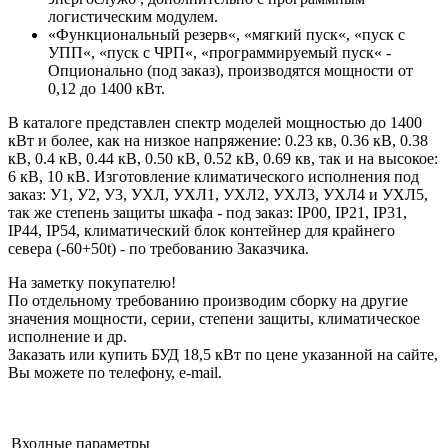
логистическим модулем.
«Функциональный резерв«, «мягкий пуск«, «пуск с
УПП«, «пуск с ЧРП«, «программируемый пуск« -
Опционально (под заказ), производятся мощности от
0,12 до 1400 кВт.
В каталоге представлен спектр моделей мощностью до 1400
кВт и более, как на низкое напряжение: 0.23 кв, 0.36 кВ, 0.38
кВ, 0.4 кВ, 0.44 кВ, 0.50 кВ, 0.52 кВ, 0.69 кв, так и на высокое:
6 кВ, 10 кВ. Изготовление климатического исполнения под
заказ: У1, У2, У3, УХЛ, УХЛ1, УХЛ2, УХЛ3, УХЛ4 и УХЛ5,
так же степень защиты шкафа - под заказ: IP00, IP21, IP31,
IP44, IP54, климатический блок контейнер для крайнего
севера (-60+50t) - по требованию Заказчика.
На заметку покупателю!
По отдельному требованию производим сборку на другие
значения мощности, серии, степени защиты, климатическое
исполнение и др.
Заказать или купить БУД 18,5 кВт по цене указанной на сайте,
Вы можете по телефону, e-mail.
Входные параметры