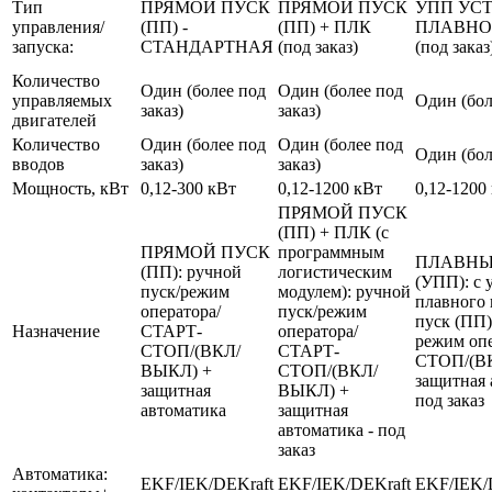
Тип
ПРЯМОЙ ПУСК
ПРЯМОЙ ПУСК
УПП УС
управления/
(ПП) -
(ПП) + ПЛК
ПЛАВНО
запуска:
СТАНДАРТНАЯ
(под заказ)
(под заказ
Количество
Один (более под
Один (более под
управляемых
Один (бол
заказ)
заказ)
двигателей
Количество
Один (более под
Один (более под
Один (бол
вводов
заказ)
заказ)
Мощность, кВт
0,12-300 кВт
0,12-1200 кВт
0,12-1200
ПРЯМОЙ ПУСК
(ПП) + ПЛК (с
ПРЯМОЙ ПУСК
программным
ПЛАВНЫ
(ПП): ручной
логистическим
(УПП): с 
пуск/режим
модулем): ручной
плавного 
оператора/
пуск/режим
пуск (ПП)
Назначение
СТАРТ-
оператора/
режим оп
СТОП/(ВКЛ/
СТАРТ-
СТОП/(В
ВЫКЛ) +
СТОП/(ВКЛ/
защитная 
защитная
ВЫКЛ) +
под заказ
автоматика
защитная
автоматика - под
заказ
Автоматика:
EKF/IEK/DEKraft
EKF/IEK/DEKraft
EKF/IEK/