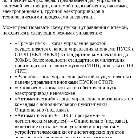
логические контроллеры. Предназначен для управления
системой вентиляции, системой водоснабжения, насосами,
электроприводами, группой электроприводов и
технологическими процессами энергетики.
Может реализовывать схему пуска и управления системой,
находиться в следующих режимах управления:
«Прямой пуск» - когда управление работой
осуществляется с панели управления кнопками ПУСК и
СТОП (ВКЛ-ВЫКЛ) в стандартной комплектации до
300кВт, более мощности стандартная комплектация
производится с плавным пуском (УПП) , под заказ с ПЧ
(ЧРП);
«Ручной» - когда управление работой осуществляется с
панели управления кнопками ПУСК и СТОП;
«Отключен» - когда контактор обесточен и пуск
электропривода невозможен.
«Автоматический» - когда управление производится по
командам с дополнительного пункта/пульта -
Опционально (под заказ).
«Автоматический + ПЛК (с программным
логистическим модулем)» - Опционально (под заказ),
включение и отключение установки посредством
устройств телемеханики от диспетчерских пунктов
энергослужб , дополнительно с программным