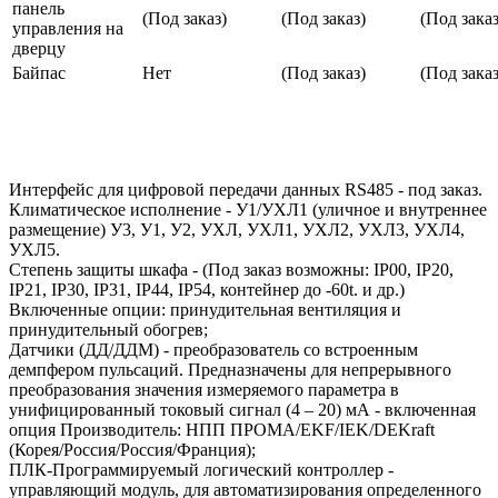
панель
(Под заказ)
(Под заказ)
(Под заказ
управления на
дверцу
Байпас
Нет
(Под заказ)
(Под заказ
Интерфейс для цифровой передачи данных RS485 - под заказ.
Климатическое исполнение - У1/УХЛ1 (уличное и внутреннее
размещение) У3, У1, У2, УХЛ, УХЛ1, УХЛ2, УХЛ3, УХЛ4,
УХЛ5.
Степень защиты шкафа - (Под заказ возможны: IP00, IP20,
IP21, IP30, IP31, IP44, IP54, контейнер до -60t. и др.)
Включенные опции: принудительная вентиляция и
принудительный обогрев;
Датчики (ДД/ДДМ) - преобразователь со встроенным
демпфером пульсаций. Предназначены для непрерывного
преобразования значения измеряемого параметра в
унифицированный токовый сигнал (4 – 20) мА - включенная
опция Производитель: НПП ПРОМА/EKF/IEK/DEKraft
(Корея/Россия/Россия/Франция);
ПЛК-Программируемый логический контроллер -
управляющий модуль, для автоматизирования определенного