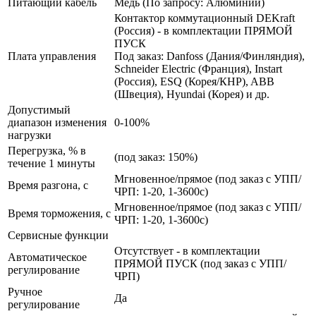
Питающий кабель
Медь (По запросу: Алюминий)
Контактор коммутационный DEKraft
(Россия) - в комплектации ПРЯМОЙ
ПУСК
Плата управления
Под заказ: Danfoss (Дания/Финляндия),
Schneider Electric (Франция), Instart
(Россия), ESQ (Корея/КНР), ABB
(Швеция), Hyundai (Корея) и др.
Допустимый
диапазон изменения
0-100%
нагрузки
Перегрузка, % в
(под заказ: 150%)
течение 1 минуты
Мгновенное/прямое (под заказ с УПП/
Время разгона, с
ЧРП: 1-20, 1-3600с)
Мгновенное/прямое (под заказ с УПП/
Время торможения, с
ЧРП: 1-20, 1-3600с)
Сервисные функции
Отсутствует - в комплектации
Автоматическое
ПРЯМОЙ ПУСК (под заказ с УПП/
регулирование
ЧРП)
Ручное
Да
регулирование