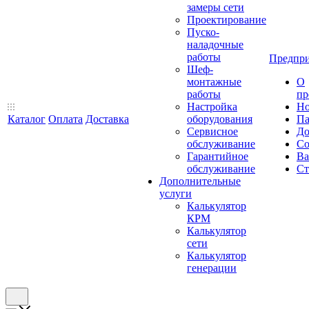
замеры сети
Проектирование
Пуско-
наладочные
работы
Предпри
Шеф-
монтажные
О
работы
пр
Настройка
Но
Каталог
Оплата
Доставка
оборудования
Па
Сервисное
До
обслуживание
Со
Гарантийное
Ва
обслуживание
Ст
Дополнительные
услуги
Калькулятор
КРМ
Калькулятор
сети
Калькулятор
генерации