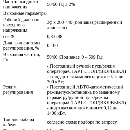
Частота входного
50/60 Гц ± 2%
напряжения
Выходные параметры
Рабочий диапазон
3ф х 200-440 (под заказ расширенный
выходного
диапазон)
напряжения
cos Ф
0,8-0,98
Диапазон системы
0-100
регулирования, %
Выходная частота,
50/60 (Под заказ: 0 – 599 Гц)
Гц
• Постоянный ручной пуск/режим
оператора/СТАРТ-СТОП/(ВКЛ/ВЫКЛ)
- стандартная комплектация от 0,12 до
300 кВт;
Режим
• Постоянный АВТО-автоматический
регулирования
режим/пуск/остановка по заданному
параметру/ручной пуск/режим
оператора/СТАРТ-СТОП/(ВКЛ/ВЫКЛ)
- под заказ комплектация от 0,12 до
1400 кВт.
Ток для выбора
согласно схеме подбора по запросу
кабеля