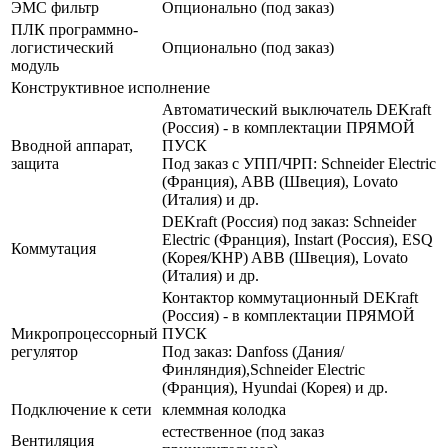
ЭМС фильтр
Опционально (под заказ)
ПЛК программно-
логистический
Опционально (под заказ)
модуль
Конструктивное исполнение
Автоматический выключатель DEKraft
(Россия) - в комплектации ПРЯМОЙ
Вводной аппарат,
ПУСК
защита
Под заказ с УПП/ЧРП: Schneider Electric
(Франция), ABB (Швеция), Lovato
(Италия) и др.
DEKraft (Россия) под заказ: Schneider
Electric (Франция), Instart (Россия), ESQ
Коммутация
(Корея/КНР) ABB (Швеция), Lovato
(Италия) и др.
Контактор коммутационный DEKraft
(Россия) - в комплектации ПРЯМОЙ
Микропроцессорный
ПУСК
регулятор
Под заказ: Danfoss (Дания/
Финляндия),Schneider Electric
(Франция), Hyundai (Корея) и др.
Подключение к сети
клеммная колодка
естественное (под заказ
Вентиляция