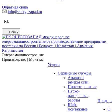
Обратная связь
info@energozapad.ru
RU
Поиск
Энергомашиностроение
Производство | Монтаж
Услуги
Сервисные службы
Анализ и
замеры сети
Проектирование
Пуско-
наладочные
работы
Предпри
Шеф-
монтажные
О