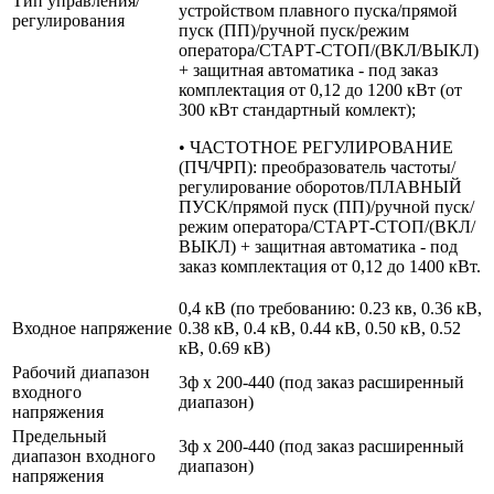
Тип управления/
устройством плавного пуска/прямой
регулирования
пуск (ПП)/ручной пуск/режим
оператора/СТАРТ-СТОП/(ВКЛ/ВЫКЛ)
+ защитная автоматика - под заказ
комплектация от 0,12 до 1200 кВт (от
300 кВт стандартный комлект);
• ЧАСТОТНОЕ РЕГУЛИРОВАНИЕ
(ПЧ/ЧРП): преобразователь частоты/
регулирование оборотов/ПЛАВНЫЙ
ПУСК/прямой пуск (ПП)/ручной пуск/
режим оператора/СТАРТ-СТОП/(ВКЛ/
ВЫКЛ) + защитная автоматика - под
заказ комплектация от 0,12 до 1400 кВт.
0,4 кВ (по требованию: 0.23 кв, 0.36 кВ,
Входное напряжение
0.38 кВ, 0.4 кВ, 0.44 кВ, 0.50 кВ, 0.52
кВ, 0.69 кВ)
Рабочий диапазон
3ф х 200-440 (под заказ расширенный
входного
диапазон)
напряжения
Предельный
3ф х 200-440 (под заказ расширенный
диапазон входного
диапазон)
напряжения