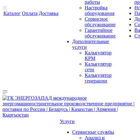
работы
пр
Настройка
Но
Каталог
Оплата
Доставка
оборудования
Па
Сервисное
До
обслуживание
Со
Гарантийное
Ва
обслуживание
Ст
Дополнительные
услуги
Калькулятор
КРМ
Калькулятор
сети
Калькулятор
генерации
Услуги
Сервисные службы
Анализ и