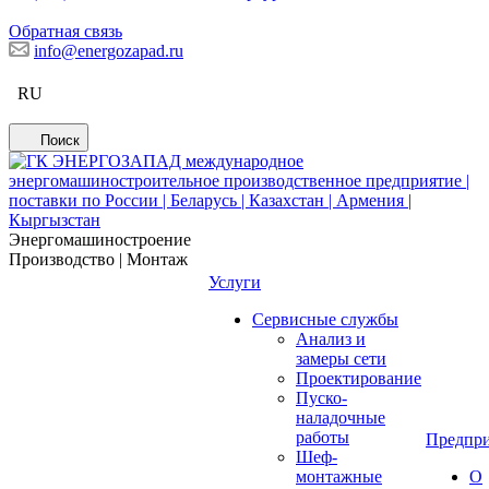
Обратная связь
info@energozapad.ru
RU
Поиск
Энергомашиностроение
Производство | Монтаж
Услуги
Сервисные службы
Анализ и
замеры сети
Проектирование
Пуско-
наладочные
работы
Предпри
Шеф-
монтажные
О