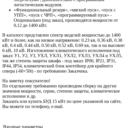
логистическим модулем.
«Функциональный резерв«, «мягкий пуск«, «пуск с
УПП«, «пуск с ЧРП«, «программируемый пуск« -
Опционально (под заказ), производятся мощности от
0,12 до 1400 кВт.
В каталоге представлен спектр моделей мощностью до 1400
кВт и более, как на низкое напряжение: 0.23 кв, 0.36 кВ, 0.38
кВ, 0.4 кВ, 0.44 кВ, 0.50 кВ, 0.52 кВ, 0.69 кв, так и на высокое:
6 кВ, 10 кВ. Изготовление климатического исполнения под
заказ: У1, У2, У3, УХЛ, УХЛ1, УХЛ2, УХЛ3, УХЛ4 и УХЛ5,
так же степень защиты шкафа - под заказ: IP00, IP21, IP31,
IP44, IP54, климатический блок контейнер для крайнего
севера (-60+50t) - по требованию Заказчика.
На заметку покупателю!
По отдельному требованию производим сборку на другие
значения мощности, серии, степени защиты, климатическое
исполнение и др.
Заказать или купить БУД 15 кВт по цене указанной на сайте,
Вы можете по телефону, e-mail.
Входные параметры