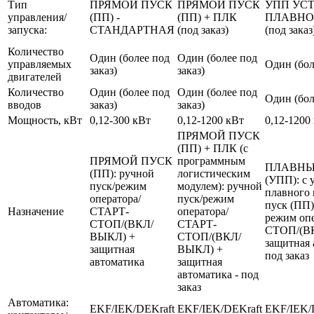
Тип
ПРЯМОЙ ПУСК
ПРЯМОЙ ПУСК
УПП УС
управления/
(ПП) -
(ПП) + ПЛК
ПЛАВНО
запуска:
СТАНДАРТНАЯ
(под заказ)
(под заказ
Количество
Один (более под
Один (более под
управляемых
Один (бол
заказ)
заказ)
двигателей
Количество
Один (более под
Один (более под
Один (бол
вводов
заказ)
заказ)
Мощность, кВт
0,12-300 кВт
0,12-1200 кВт
0,12-1200
ПРЯМОЙ ПУСК
(ПП) + ПЛК (с
ПРЯМОЙ ПУСК
программным
ПЛАВНЫ
(ПП): ручной
логистическим
(УПП): с 
пуск/режим
модулем): ручной
плавного 
оператора/
пуск/режим
пуск (ПП)
Назначение
СТАРТ-
оператора/
режим оп
СТОП/(ВКЛ/
СТАРТ-
СТОП/(В
ВЫКЛ) +
СТОП/(ВКЛ/
защитная 
защитная
ВЫКЛ) +
под заказ
автоматика
защитная
автоматика - под
заказ
Автоматика:
EKF/IEK/DEKraft
EKF/IEK/DEKraft
EKF/IEK/