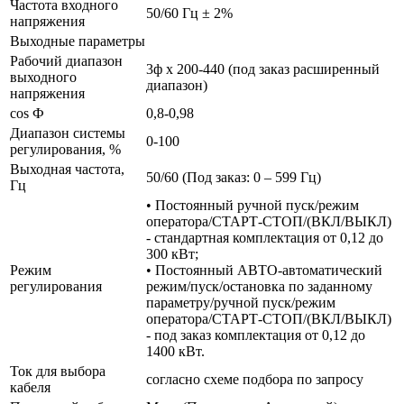
Частота входного
50/60 Гц ± 2%
напряжения
Выходные параметры
Рабочий диапазон
3ф х 200-440 (под заказ расширенный
выходного
диапазон)
напряжения
cos Ф
0,8-0,98
Диапазон системы
0-100
регулирования, %
Выходная частота,
50/60 (Под заказ: 0 – 599 Гц)
Гц
• Постоянный ручной пуск/режим
оператора/СТАРТ-СТОП/(ВКЛ/ВЫКЛ)
- стандартная комплектация от 0,12 до
300 кВт;
Режим
• Постоянный АВТО-автоматический
регулирования
режим/пуск/остановка по заданному
параметру/ручной пуск/режим
оператора/СТАРТ-СТОП/(ВКЛ/ВЫКЛ)
- под заказ комплектация от 0,12 до
1400 кВт.
Ток для выбора
согласно схеме подбора по запросу
кабеля