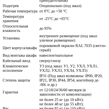
принудительная)
Подогрев
Опционально (под заказ)
Рабочая температура
от 0°C до +50 °C
Температура
от -25°C до +65°C
хранения
Относительная
до 95%
влажность
внутреннее размещение (под заказ
Установка
уличное размещение)
порошковой окраски RAL 7035 (светло-
Цвет корпуса/шкафа
серый)
Вид монтажа шкафа
навесное/напольное
Кабельный ввод
сверху/снизу
Климатическое
У3 (под заказ: У1, У2, УХЛ, УХЛ1,
исполнение
УХЛ2, УХЛ3, УХЛ4, УХЛ5)
IP31 (Под заказ возможны: IP00, IP20,
Степень защиты
IP21, IP30, IP44, IP54, контейнер до
-60t. и др.)
от 12/18/24/36/60 месяцев (в
Гарантия
зависимости от комплектации)
не более 25 кг (до 10 кВт);
не более 48 кг (до 55 кВт);
Вес
не более 92 кг (до 110 кВт);