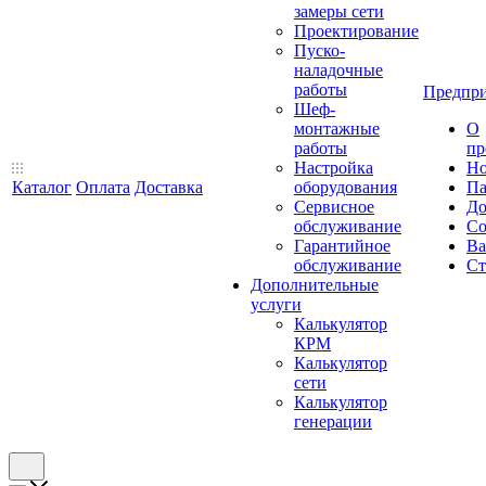
замеры сети
Проектирование
Пуско-
наладочные
работы
Предпри
Шеф-
монтажные
О
работы
пр
Настройка
Но
Каталог
Оплата
Доставка
оборудования
Па
Сервисное
До
обслуживание
Со
Гарантийное
Ва
обслуживание
Ст
Дополнительные
услуги
Калькулятор
КРМ
Калькулятор
сети
Калькулятор
генерации