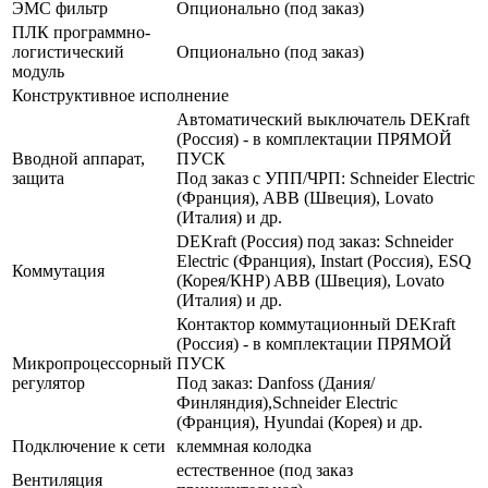
ЭМС фильтр
Опционально (под заказ)
ПЛК программно-
логистический
Опционально (под заказ)
модуль
Конструктивное исполнение
Автоматический выключатель DEKraft
(Россия) - в комплектации ПРЯМОЙ
Вводной аппарат,
ПУСК
защита
Под заказ с УПП/ЧРП: Schneider Electric
(Франция), ABB (Швеция), Lovato
(Италия) и др.
DEKraft (Россия) под заказ: Schneider
Electric (Франция), Instart (Россия), ESQ
Коммутация
(Корея/КНР) ABB (Швеция), Lovato
(Италия) и др.
Контактор коммутационный DEKraft
(Россия) - в комплектации ПРЯМОЙ
Микропроцессорный
ПУСК
регулятор
Под заказ: Danfoss (Дания/
Финляндия),Schneider Electric
(Франция), Hyundai (Корея) и др.
Подключение к сети
клеммная колодка
естественное (под заказ
Вентиляция