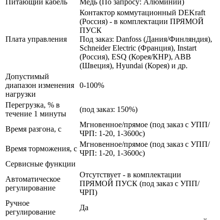
Питающий кабель
Медь (По запросу: Алюминий)
Контактор коммутационный DEKraft
(Россия) - в комплектации ПРЯМОЙ
ПУСК
Плата управления
Под заказ: Danfoss (Дания/Финляндия),
Schneider Electric (Франция), Instart
(Россия), ESQ (Корея/КНР), ABB
(Швеция), Hyundai (Корея) и др.
Допустимый
диапазон изменения
0-100%
нагрузки
Перегрузка, % в
(под заказ: 150%)
течение 1 минуты
Мгновенное/прямое (под заказ с УПП/
Время разгона, с
ЧРП: 1-20, 1-3600с)
Мгновенное/прямое (под заказ с УПП/
Время торможения, с
ЧРП: 1-20, 1-3600с)
Сервисные функции
Отсутствует - в комплектации
Автоматическое
ПРЯМОЙ ПУСК (под заказ с УПП/
регулирование
ЧРП)
Ручное
Да
регулирование