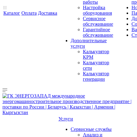
работы
пр
Настройка
Но
Каталог
Оплата
Доставка
оборудования
Па
Сервисное
До
обслуживание
Со
Гарантийное
Ва
обслуживание
Ст
Дополнительные
услуги
Калькулятор
КРМ
Калькулятор
сети
Калькулятор
генерации
Услуги
Сервисные службы
Анализ и