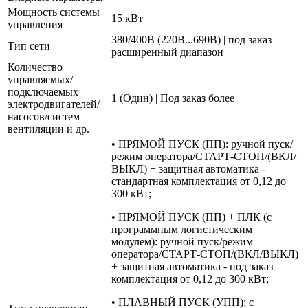
Мощность системы
15 кВт
управления
380/400В (220В...690В) | под заказ
Тип сети
расширенный диапазон
Количество
управляемых/
подключаемых
1 (Один) | Под заказ более
электродвигателей/
насосов/систем
вентиляции и др.
• ПРЯМОЙ ПУСК (ПП): ручной пуск/
режим оператора/СТАРТ-СТОП/(ВКЛ/
ВЫКЛ) + защитная автоматика -
стандартная комплектация от 0,12 до
300 кВт;
• ПРЯМОЙ ПУСК (ПП) + ПЛК (с
программным логистическим
модулем): ручной пуск/режим
оператора/СТАРТ-СТОП/(ВКЛ/ВЫКЛ)
+ защитная автоматика - под заказ
комплектация от 0,12 до 300 кВт;
• ПЛАВНЫЙ ПУСК (УПП): с