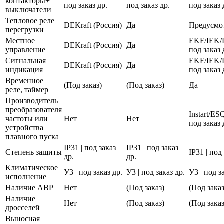
контакторы+
под заказ др.
под заказ др.
под заказ 
выключатели
Тепловое реле
DEKraft (Россия)
Да
Предусмо
перегрузки
Местное
EKF/IEK/
DEKraft (Россия)
Да
управление
под заказ 
Сигнальная
EKF/IEK/
DEKraft (Россия)
Да
индикация
под заказ 
Временное
(Под заказ)
(Под заказ)
Да
реле, таймер
Производитель
преобразователя
Instart/E
частоты или
Нет
Нет
под заказ 
устройства
плавного пуска
IP31 | под заказ
IP31 | под заказ
Степень защиты
IP31 | под
др.
др.
Климатическое
У3 | под заказ др.
У3 | под заказ др.
У3 | под з
исполнение
Наличие АВР
Нет
(Под заказ)
(Под заказ
Наличие
Нет
(Под заказ)
(Под заказ
дросселей
Выносная