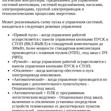
логические контроллеры. Предназначен для управления
системой вентиляции, системой водоснабжения, насосами,
электроприводами, группой электроприводов и
технологическими процессами энергетики.
Может реализовывать схему пуска и управления системой,
находиться в следующих режимах управления:
«Прямой пуск» - когда управление работой
осуществляется с панели управления кнопками ПУСК и
СТОП (ВКЛ-ВЫКЛ) в стандартной комплектации до
300кВт, более мощности стандартная комплектация
производится с плавным пуском (УПП) , под заказ с ПЧ
(ЧРП);
«Ручной» - когда управление работой осуществляется с
панели управления кнопками ПУСК и СТОП;
«Отключен» - когда контактор обесточен и пуск
электропривода невозможен.
«Автоматический» - когда управление производится по
командам с дополнительного пункта/пульта -
Опционально (под заказ).
«Автоматический + ПЛК (с программным
логистическим модулем)» - Опционально (под заказ),
включение и отключение установки посредством
устройств телемеханики от диспетчерских пунктов
энергослужб , дополнительно с программным