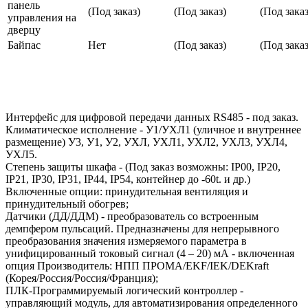
панель
(Под заказ)
(Под заказ)
(Под заказ
управления на
дверцу
Байпас
Нет
(Под заказ)
(Под заказ
Интерфейс для цифровой передачи данных RS485 - под заказ.
Климатическое исполнение - У1/УХЛ1 (уличное и внутреннее
размещение) У3, У1, У2, УХЛ, УХЛ1, УХЛ2, УХЛ3, УХЛ4,
УХЛ5.
Степень защиты шкафа - (Под заказ возможны: IP00, IP20,
IP21, IP30, IP31, IP44, IP54, контейнер до -60t. и др.)
Включенные опции: принудительная вентиляция и
принудительный обогрев;
Датчики (ДД/ДДМ) - преобразователь со встроенным
демпфером пульсаций. Предназначены для непрерывного
преобразования значения измеряемого параметра в
унифицированный токовый сигнал (4 – 20) мА - включенная
опция Производитель: НПП ПРОМА/EKF/IEK/DEKraft
(Корея/Россия/Россия/Франция);
ПЛК-Программируемый логический контроллер -
управляющий модуль, для автоматизирования определенного