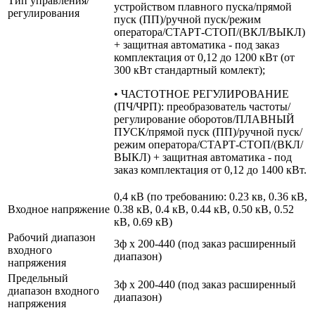
Тип управления/
устройством плавного пуска/прямой
регулирования
пуск (ПП)/ручной пуск/режим
оператора/СТАРТ-СТОП/(ВКЛ/ВЫКЛ)
+ защитная автоматика - под заказ
комплектация от 0,12 до 1200 кВт (от
300 кВт стандартный комлект);
• ЧАСТОТНОЕ РЕГУЛИРОВАНИЕ
(ПЧ/ЧРП): преобразователь частоты/
регулирование оборотов/ПЛАВНЫЙ
ПУСК/прямой пуск (ПП)/ручной пуск/
режим оператора/СТАРТ-СТОП/(ВКЛ/
ВЫКЛ) + защитная автоматика - под
заказ комплектация от 0,12 до 1400 кВт.
0,4 кВ (по требованию: 0.23 кв, 0.36 кВ,
Входное напряжение
0.38 кВ, 0.4 кВ, 0.44 кВ, 0.50 кВ, 0.52
кВ, 0.69 кВ)
Рабочий диапазон
3ф х 200-440 (под заказ расширенный
входного
диапазон)
напряжения
Предельный
3ф х 200-440 (под заказ расширенный
диапазон входного
диапазон)
напряжения