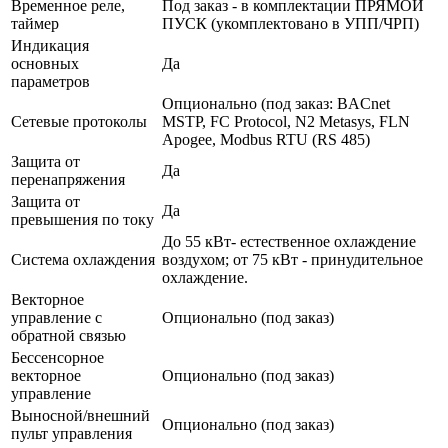
Временное реле,
Под заказ - в комплектации ПРЯМОЙ
таймер
ПУСК (укомплектовано в УПП/ЧРП)
Индикация
основных
Да
параметров
Опционально (под заказ: BACnet
Сетевые протоколы
MSTP, FC Protocol, N2 Metasys, FLN
Apogee, Modbus RTU (RS 485)
Защита от
Да
перенапряжения
Защита от
Да
превышения по току
До 55 кВт- естественное охлаждение
Система охлаждения
воздухом; от 75 кВт - принудительное
охлаждение.
Векторное
управление с
Опционально (под заказ)
обратной связью
Бессенсорное
векторное
Опционально (под заказ)
управление
Выносной/внешний
Опционально (под заказ)
пульт управления