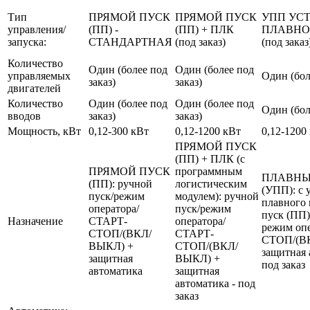
Тип
ПРЯМОЙ ПУСК
ПРЯМОЙ ПУСК
УПП УС
управления/
(ПП) -
(ПП) + ПЛК
ПЛАВНО
запуска:
СТАНДАРТНАЯ
(под заказ)
(под заказ
Количество
Один (более под
Один (более под
управляемых
Один (бол
заказ)
заказ)
двигателей
Количество
Один (более под
Один (более под
Один (бол
вводов
заказ)
заказ)
Мощность, кВт
0,12-300 кВт
0,12-1200 кВт
0,12-1200
ПРЯМОЙ ПУСК
(ПП) + ПЛК (с
ПРЯМОЙ ПУСК
программным
ПЛАВНЫ
(ПП): ручной
логистическим
(УПП): с 
пуск/режим
модулем): ручной
плавного 
оператора/
пуск/режим
пуск (ПП)
Назначение
СТАРТ-
оператора/
режим оп
СТОП/(ВКЛ/
СТАРТ-
СТОП/(В
ВЫКЛ) +
СТОП/(ВКЛ/
защитная 
защитная
ВЫКЛ) +
под заказ
автоматика
защитная
автоматика - под
заказ