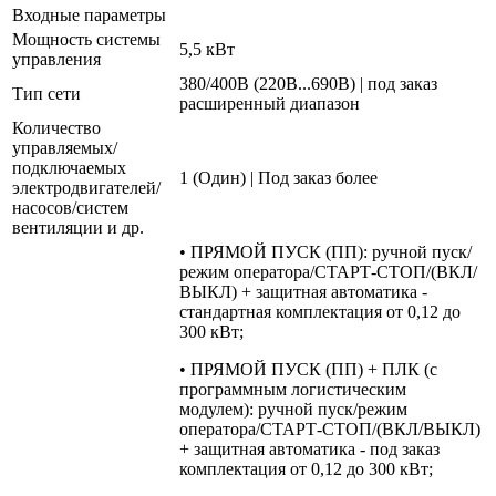
Входные параметры
Мощность системы
5,5 кВт
управления
380/400В (220В...690В) | под заказ
Тип сети
расширенный диапазон
Количество
управляемых/
подключаемых
1 (Один) | Под заказ более
электродвигателей/
насосов/систем
вентиляции и др.
• ПРЯМОЙ ПУСК (ПП): ручной пуск/
режим оператора/СТАРТ-СТОП/(ВКЛ/
ВЫКЛ) + защитная автоматика -
стандартная комплектация от 0,12 до
300 кВт;
• ПРЯМОЙ ПУСК (ПП) + ПЛК (с
программным логистическим
модулем): ручной пуск/режим
оператора/СТАРТ-СТОП/(ВКЛ/ВЫКЛ)
+ защитная автоматика - под заказ
комплектация от 0,12 до 300 кВт;