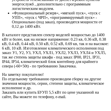
энергослужб , дополнительно с программным
логистическим модулем.
«Функциональный резерв«, «мягкий пуск«, «пуск с
УПП«, «пуск с ЧРП«, «программируемый пуск« -
Опционально (под заказ), производятся мощности от
0,12 до 1400 кВт.
В каталоге представлен спектр моделей мощностью до 1400
кВт и более, как на низкое напряжение: 0.23 кв, 0.36 кВ, 0.38
кВ, 0.4 кВ, 0.44 кВ, 0.50 кВ, 0.52 кВ, 0.69 кв, так и на высокое:
6 кВ, 10 кВ. Изготовление климатического исполнения под
заказ: У1, У2, У3, УХЛ, УХЛ1, УХЛ2, УХЛ3, УХЛ4 и УХЛ5,
так же степень защиты шкафа - под заказ: IP00, IP21, IP31,
IP44, IP54, климатический блок контейнер для крайнего
севера (-60+50t) - по требованию Заказчика.
На заметку покупателю!
По отдельному требованию производим сборку на другие
значения мощности, серии, степени защиты, климатическое
исполнение и др.
Заказать или купить БУУП 5,5 кВт по цене указанной на
сайте, Вы можете по телефону, e-mail.