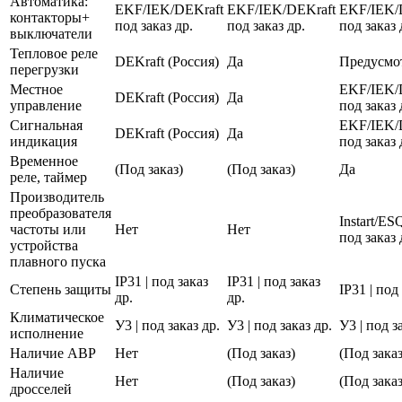
Автоматика:
EKF/IEK/DEKraft
EKF/IEK/DEKraft
EKF/IEK/
контакторы+
под заказ др.
под заказ др.
под заказ 
выключатели
Тепловое реле
DEKraft (Россия)
Да
Предусмо
перегрузки
Местное
EKF/IEK/
DEKraft (Россия)
Да
управление
под заказ 
Сигнальная
EKF/IEK/
DEKraft (Россия)
Да
индикация
под заказ 
Временное
(Под заказ)
(Под заказ)
Да
реле, таймер
Производитель
преобразователя
Instart/E
частоты или
Нет
Нет
под заказ 
устройства
плавного пуска
IP31 | под заказ
IP31 | под заказ
Степень защиты
IP31 | под
др.
др.
Климатическое
У3 | под заказ др.
У3 | под заказ др.
У3 | под з
исполнение
Наличие АВР
Нет
(Под заказ)
(Под заказ
Наличие
Нет
(Под заказ)
(Под заказ
дросселей