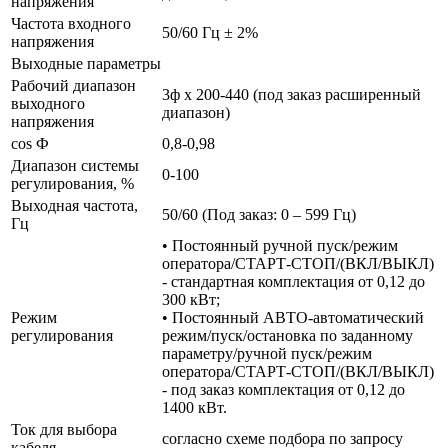
напряжения
Частота входного
50/60 Гц ± 2%
напряжения
Выходные параметры
Рабочий диапазон
3ф х 200-440 (под заказ расширенный
выходного
диапазон)
напряжения
cos Ф
0,8-0,98
Диапазон системы
0-100
регулирования, %
Выходная частота,
50/60 (Под заказ: 0 – 599 Гц)
Гц
• Постоянный ручной пуск/режим
оператора/СТАРТ-СТОП/(ВКЛ/ВЫКЛ)
- стандартная комплектация от 0,12 до
300 кВт;
Режим
• Постоянный АВТО-автоматический
регулирования
режим/пуск/остановка по заданному
параметру/ручной пуск/режим
оператора/СТАРТ-СТОП/(ВКЛ/ВЫКЛ)
- под заказ комплектация от 0,12 до
1400 кВт.
Ток для выбора
согласно схеме подбора по запросу
кабеля