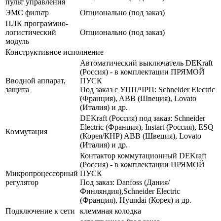
пульт управления
ЭМС фильтр
Опционально (под заказ)
ПЛК программно-
логистический
Опционально (под заказ)
модуль
Конструктивное исполнение
Автоматический выключатель DEKraft
(Россия) - в комплектации ПРЯМОЙ
Вводной аппарат,
ПУСК
защита
Под заказ с УПП/ЧРП: Schneider Electric
(Франция), ABB (Швеция), Lovato
(Италия) и др.
DEKraft (Россия) под заказ: Schneider
Electric (Франция), Instart (Россия), ESQ
Коммутация
(Корея/КНР) ABB (Швеция), Lovato
(Италия) и др.
Контактор коммутационный DEKraft
(Россия) - в комплектации ПРЯМОЙ
Микропроцессорный
ПУСК
регулятор
Под заказ: Danfoss (Дания/
Финляндия),Schneider Electric
(Франция), Hyundai (Корея) и др.
Подключение к сети
клеммная колодка