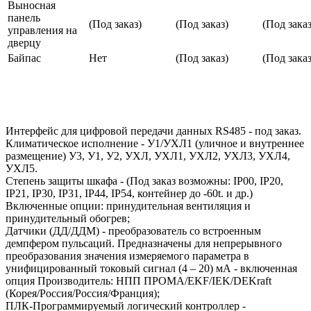
Выносная
панель
(Под заказ)
(Под заказ)
(Под заказ
управления на
дверцу
Байпас
Нет
(Под заказ)
(Под заказ
Интерфейс для цифровой передачи данных RS485 - под заказ.
Климатическое исполнение - У1/УХЛ1 (уличное и внутреннее
размещение) У3, У1, У2, УХЛ, УХЛ1, УХЛ2, УХЛ3, УХЛ4,
УХЛ5.
Степень защиты шкафа - (Под заказ возможны: IP00, IP20,
IP21, IP30, IP31, IP44, IP54, контейнер до -60t. и др.)
Включенные опции: принудительная вентиляция и
принудительный обогрев;
Датчики (ДД/ДДМ) - преобразователь со встроенным
демпфером пульсаций. Предназначены для непрерывного
преобразования значения измеряемого параметра в
унифицированный токовый сигнал (4 – 20) мА - включенная
опция Производитель: НПП ПРОМА/EKF/IEK/DEKraft
(Корея/Россия/Россия/Франция);
ПЛК-Программируемый логический контроллер -