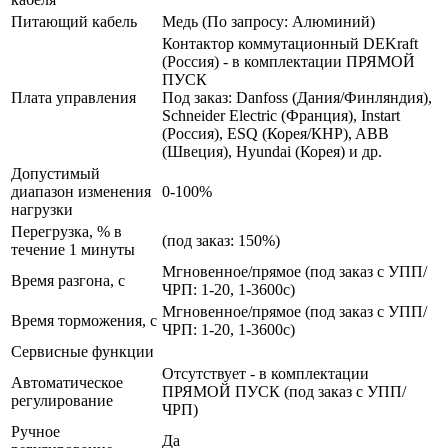
Питающий кабель
Медь (По запросу: Алюминий)
Контактор коммутационный DEKraft
(Россия) - в комплектации ПРЯМОЙ
ПУСК
Плата управления
Под заказ: Danfoss (Дания/Финляндия),
Schneider Electric (Франция), Instart
(Россия), ESQ (Корея/КНР), ABB
(Швеция), Hyundai (Корея) и др.
Допустимый
диапазон изменения
0-100%
нагрузки
Перегрузка, % в
(под заказ: 150%)
течение 1 минуты
Мгновенное/прямое (под заказ с УПП/
Время разгона, с
ЧРП: 1-20, 1-3600с)
Мгновенное/прямое (под заказ с УПП/
Время торможения, с
ЧРП: 1-20, 1-3600с)
Сервисные функции
Отсутствует - в комплектации
Автоматическое
ПРЯМОЙ ПУСК (под заказ с УПП/
регулирование
ЧРП)
Ручное
Да