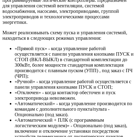
программируемые логические контроллеры. Предназначен
для управления системой вентиляции, системой
водоснабжения, насосами, электроприводами, группой
электроприводов и технологическими процессами
энергетики.
Может реализовывать схему пуска и управления системой,
находиться в следующих режимах управления:
«Прямой пуск» - когда управление работой
осуществляется с панели управления кнопками ПУСК и
СТОП (ВКЛ-ВЫКЛ) в стандартной комплектации до
300кВт, более мощности стандартная комплектация
производится с плавным пуском (УПП) , под заказ с ПЧ
(ЧРП);
«Ручной» - когда управление работой осуществляется с
панели управления кнопками ПУСК и СТОП;
«Отключен» - когда контактор обесточен и пуск
электропривода невозможен.
«Автоматический» - когда управление производится по
командам с дополнительного пункта/пульта -
Опционально (под заказ).
«Автоматический + ПЛК (с программным
логистическим модулем)» - Опционально (под заказ),
включение и отключение установки посредством
устройств телемеханики от диспетчерских пунктов