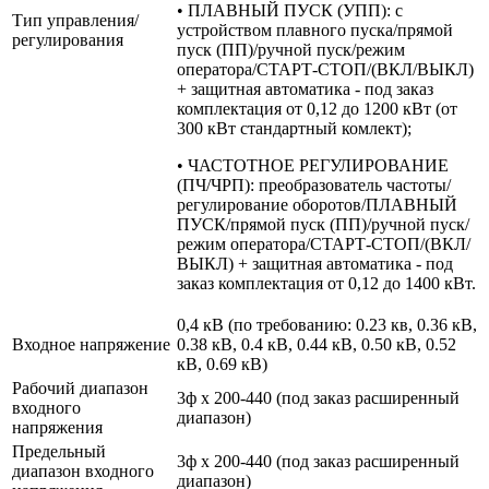
• ПЛАВНЫЙ ПУСК (УПП): с
Тип управления/
устройством плавного пуска/прямой
регулирования
пуск (ПП)/ручной пуск/режим
оператора/СТАРТ-СТОП/(ВКЛ/ВЫКЛ)
+ защитная автоматика - под заказ
комплектация от 0,12 до 1200 кВт (от
300 кВт стандартный комлект);
• ЧАСТОТНОЕ РЕГУЛИРОВАНИЕ
(ПЧ/ЧРП): преобразователь частоты/
регулирование оборотов/ПЛАВНЫЙ
ПУСК/прямой пуск (ПП)/ручной пуск/
режим оператора/СТАРТ-СТОП/(ВКЛ/
ВЫКЛ) + защитная автоматика - под
заказ комплектация от 0,12 до 1400 кВт.
0,4 кВ (по требованию: 0.23 кв, 0.36 кВ,
Входное напряжение
0.38 кВ, 0.4 кВ, 0.44 кВ, 0.50 кВ, 0.52
кВ, 0.69 кВ)
Рабочий диапазон
3ф х 200-440 (под заказ расширенный
входного
диапазон)
напряжения
Предельный
3ф х 200-440 (под заказ расширенный
диапазон входного
диапазон)