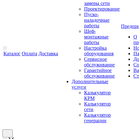
замеры сети
Проектирование
Пуско-
наладочные
работы
Предпри
Шеф-
монтажные
О
работы
пр
Настройка
Но
Каталог
Оплата
Доставка
оборудования
Па
Сервисное
До
обслуживание
Со
Гарантийное
Ва
обслуживание
Ст
Дополнительные
услуги
Калькулятор
КРМ
Калькулятор
сети
Калькулятор
генерации