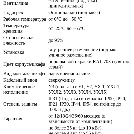
естественное (под заказ
Вентиляция
принудительная)
Подогрев
Опционально (под заказ)
Рабочая температура
от 0°C до +50 °C
Температура
от -25°C до +65°C
хранения
Относительная
до 95%
влажность
внутреннее размещение (под заказ
Установка
уличное размещение)
порошковой окраски RAL 7035 (светло-
Цвет корпуса/шкафа
серый)
Вид монтажа шкафа
навесное/напольное
Кабельный ввод
сверху/снизу
Климатическое
У3 (под заказ: У1, У2, УХЛ, УХЛ1,
исполнение
УХЛ2, УХЛ3, УХЛ4, УХЛ5)
IP31 (Под заказ возможны: IP00, IP20,
Степень защиты
IP21, IP30, IP44, IP54, контейнер до
-60t. и др.)
от 12/18/24/36/60 месяцев (в
Гарантия
зависимости от комплектации)
не более 25 кг (до 10 кВт);
не более 48 кг (до 55 кВт);