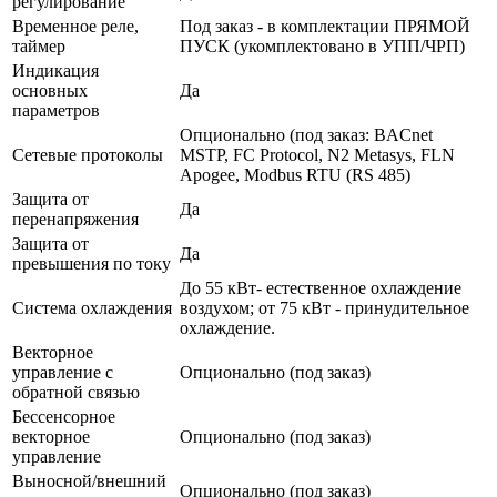
регулирование
Временное реле,
Под заказ - в комплектации ПРЯМОЙ
таймер
ПУСК (укомплектовано в УПП/ЧРП)
Индикация
основных
Да
параметров
Опционально (под заказ: BACnet
Сетевые протоколы
MSTP, FC Protocol, N2 Metasys, FLN
Apogee, Modbus RTU (RS 485)
Защита от
Да
перенапряжения
Защита от
Да
превышения по току
До 55 кВт- естественное охлаждение
Система охлаждения
воздухом; от 75 кВт - принудительное
охлаждение.
Векторное
управление с
Опционально (под заказ)
обратной связью
Бессенсорное
векторное
Опционально (под заказ)
управление
Выносной/внешний
Опционально (под заказ)