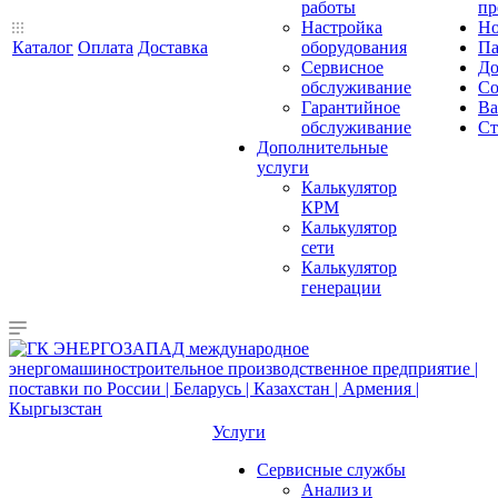
работы
пр
Настройка
Но
Каталог
Оплата
Доставка
оборудования
Па
Сервисное
До
обслуживание
Со
Гарантийное
Ва
обслуживание
Ст
Дополнительные
услуги
Калькулятор
КРМ
Калькулятор
сети
Калькулятор
генерации
Услуги
Сервисные службы
Анализ и