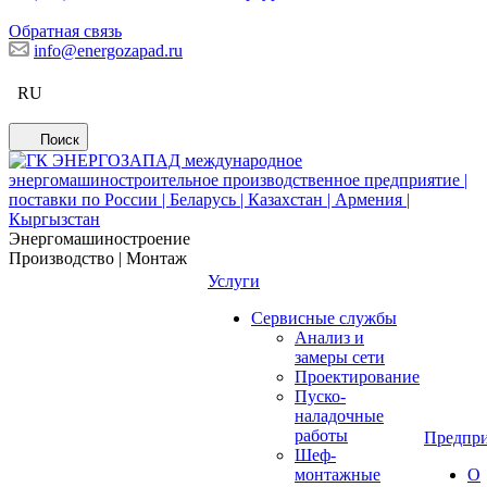
Обратная связь
info@energozapad.ru
RU
Поиск
Энергомашиностроение
Производство | Монтаж
Услуги
Сервисные службы
Анализ и
замеры сети
Проектирование
Пуско-
наладочные
работы
Предпри
Шеф-
монтажные
О