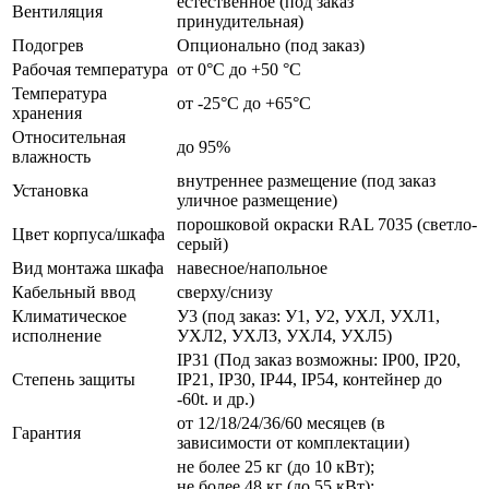
естественное (под заказ
Вентиляция
принудительная)
Подогрев
Опционально (под заказ)
Рабочая температура
от 0°C до +50 °C
Температура
от -25°C до +65°C
хранения
Относительная
до 95%
влажность
внутреннее размещение (под заказ
Установка
уличное размещение)
порошковой окраски RAL 7035 (светло-
Цвет корпуса/шкафа
серый)
Вид монтажа шкафа
навесное/напольное
Кабельный ввод
сверху/снизу
Климатическое
У3 (под заказ: У1, У2, УХЛ, УХЛ1,
исполнение
УХЛ2, УХЛ3, УХЛ4, УХЛ5)
IP31 (Под заказ возможны: IP00, IP20,
Степень защиты
IP21, IP30, IP44, IP54, контейнер до
-60t. и др.)
от 12/18/24/36/60 месяцев (в
Гарантия
зависимости от комплектации)
не более 25 кг (до 10 кВт);
не более 48 кг (до 55 кВт);