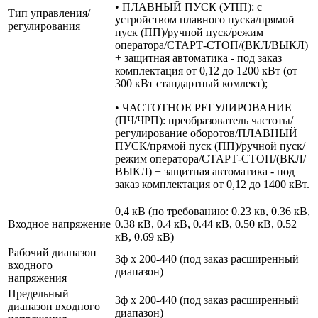
• ПЛАВНЫЙ ПУСК (УПП): с
Тип управления/
устройством плавного пуска/прямой
регулирования
пуск (ПП)/ручной пуск/режим
оператора/СТАРТ-СТОП/(ВКЛ/ВЫКЛ)
+ защитная автоматика - под заказ
комплектация от 0,12 до 1200 кВт (от
300 кВт стандартный комлект);
• ЧАСТОТНОЕ РЕГУЛИРОВАНИЕ
(ПЧ/ЧРП): преобразователь частоты/
регулирование оборотов/ПЛАВНЫЙ
ПУСК/прямой пуск (ПП)/ручной пуск/
режим оператора/СТАРТ-СТОП/(ВКЛ/
ВЫКЛ) + защитная автоматика - под
заказ комплектация от 0,12 до 1400 кВт.
0,4 кВ (по требованию: 0.23 кв, 0.36 кВ,
Входное напряжение
0.38 кВ, 0.4 кВ, 0.44 кВ, 0.50 кВ, 0.52
кВ, 0.69 кВ)
Рабочий диапазон
3ф х 200-440 (под заказ расширенный
входного
диапазон)
напряжения
Предельный
3ф х 200-440 (под заказ расширенный
диапазон входного
диапазон)