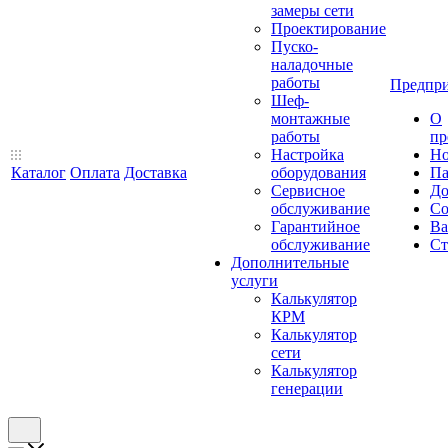
замеры сети
Проектирование
Пуско-
наладочные
работы
Предпри
Шеф-
монтажные
О
работы
пр
Настройка
Но
Каталог
Оплата
Доставка
оборудования
Па
Сервисное
До
обслуживание
Со
Гарантийное
Ва
обслуживание
Ст
Дополнительные
услуги
Калькулятор
КРМ
Калькулятор
сети
Калькулятор
генерации