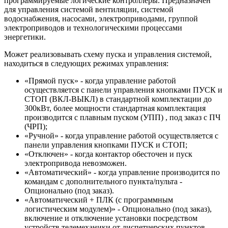
программируемые логические контроллеры. Предназначен
для управления системой вентиляции, системой
водоснабжения, насосами, электроприводами, группой
электроприводов и технологическими процессами
энергетики.
Может реализовывать схему пуска и управления системой,
находиться в следующих режимах управления:
«Прямой пуск» - когда управление работой
осуществляется с панели управления кнопками ПУСК и
СТОП (ВКЛ-ВЫКЛ) в стандартной комплектации до
300кВт, более мощности стандартная комплектация
производится с плавным пуском (УПП) , под заказ с ПЧ
(ЧРП);
«Ручной» - когда управление работой осуществляется с
панели управления кнопками ПУСК и СТОП;
«Отключен» - когда контактор обесточен и пуск
электропривода невозможен.
«Автоматический» - когда управление производится по
командам с дополнительного пункта/пульта -
Опционально (под заказ).
«Автоматический + ПЛК (с программным
логистическим модулем)» - Опционально (под заказ),
включение и отключение установки посредством
устройств телемеханики от диспетчерских пунктов