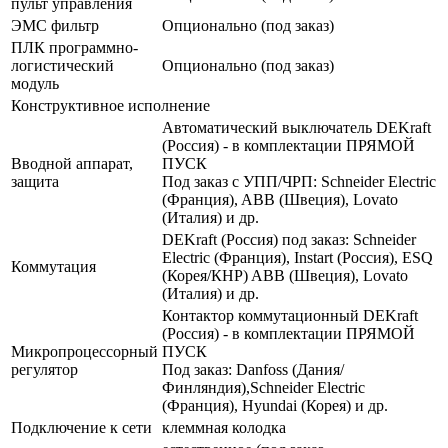
пульт управления
ЭМС фильтр
Опционально (под заказ)
ПЛК программно-
логистический
Опционально (под заказ)
модуль
Конструктивное исполнение
Автоматический выключатель DEKraft
(Россия) - в комплектации ПРЯМОЙ
Вводной аппарат,
ПУСК
защита
Под заказ с УПП/ЧРП: Schneider Electric
(Франция), ABB (Швеция), Lovato
(Италия) и др.
DEKraft (Россия) под заказ: Schneider
Electric (Франция), Instart (Россия), ESQ
Коммутация
(Корея/КНР) ABB (Швеция), Lovato
(Италия) и др.
Контактор коммутационный DEKraft
(Россия) - в комплектации ПРЯМОЙ
Микропроцессорный
ПУСК
регулятор
Под заказ: Danfoss (Дания/
Финляндия),Schneider Electric
(Франция), Hyundai (Корея) и др.
Подключение к сети
клеммная колодка