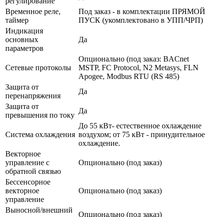
регулирование
Временное реле,
Под заказ - в комплектации ПРЯМОЙ
таймер
ПУСК (укомплектовано в УПП/ЧРП)
Индикация
основных
Да
параметров
Опционально (под заказ: BACnet
Сетевые протоколы
MSTP, FC Protocol, N2 Metasys, FLN
Apogee, Modbus RTU (RS 485)
Защита от
Да
перенапряжения
Защита от
Да
превышения по току
До 55 кВт- естественное охлаждение
Система охлаждения
воздухом; от 75 кВт - принудительное
охлаждение.
Векторное
управление с
Опционально (под заказ)
обратной связью
Бессенсорное
векторное
Опционально (под заказ)
управление
Выносной/внешний
Опционально (под заказ)