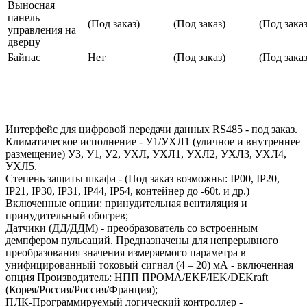
Выносная
панель
(Под заказ)
(Под заказ)
(Под заказ
управления на
дверцу
Байпас
Нет
(Под заказ)
(Под заказ
Интерфейс для цифровой передачи данных RS485 - под заказ.
Климатическое исполнение - У1/УХЛ1 (уличное и внутреннее
размещение) У3, У1, У2, УХЛ, УХЛ1, УХЛ2, УХЛ3, УХЛ4,
УХЛ5.
Степень защиты шкафа - (Под заказ возможны: IP00, IP20,
IP21, IP30, IP31, IP44, IP54, контейнер до -60t. и др.)
Включенные опции: принудительная вентиляция и
принудительный обогрев;
Датчики (ДД/ДДМ) - преобразователь со встроенным
демпфером пульсаций. Предназначены для непрерывного
преобразования значения измеряемого параметра в
унифицированный токовый сигнал (4 – 20) мА - включенная
опция Производитель: НПП ПРОМА/EKF/IEK/DEKraft
(Корея/Россия/Россия/Франция);
ПЛК-Программируемый логический контроллер -