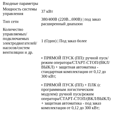
Входные параметры
Мощность системы
37 кВт
управления
380/400В (220В...690В) | под заказ
Тип сети
расширенный диапазон
Количество
управляемых/
подключаемых
1 (Один) | Под заказ более
электродвигателей/
насосов/систем
вентиляции и др.
• ПРЯМОЙ ПУСК (ПП): ручной пуск/
режим оператора/СТАРТ-СТОП/(ВКЛ/
ВЫКЛ) + защитная автоматика -
стандартная комплектация от 0,12 до
300 кВт;
• ПРЯМОЙ ПУСК (ПП) + ПЛК (с
программным логистическим
модулем): ручной пуск/режим
оператора/СТАРТ-СТОП/(ВКЛ/ВЫКЛ)
+ защитная автоматика - под заказ
комплектация от 0,12 до 300 кВт;