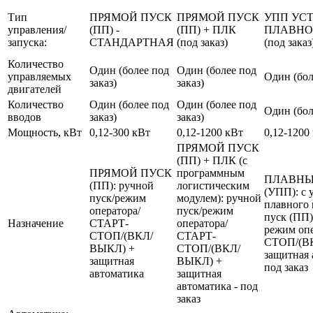
Тип
ПРЯМОЙ ПУСК
ПРЯМОЙ ПУСК
УПП УС
управления/
(ПП) -
(ПП) + ПЛК
ПЛАВНО
запуска:
СТАНДАРТНАЯ
(под заказ)
(под заказ
Количество
Один (более под
Один (более под
управляемых
Один (бол
заказ)
заказ)
двигателей
Количество
Один (более под
Один (более под
Один (бол
вводов
заказ)
заказ)
Мощность, кВт
0,12-300 кВт
0,12-1200 кВт
0,12-1200
ПРЯМОЙ ПУСК
(ПП) + ПЛК (с
ПРЯМОЙ ПУСК
программным
ПЛАВНЫ
(ПП): ручной
логистическим
(УПП): с 
пуск/режим
модулем): ручной
плавного 
оператора/
пуск/режим
пуск (ПП)
Назначение
СТАРТ-
оператора/
режим оп
СТОП/(ВКЛ/
СТАРТ-
СТОП/(В
ВЫКЛ) +
СТОП/(ВКЛ/
защитная 
защитная
ВЫКЛ) +
под заказ
автоматика
защитная
автоматика - под
заказ