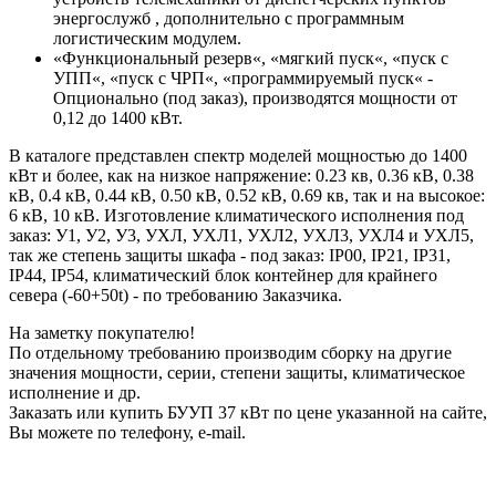
энергослужб , дополнительно с программным
логистическим модулем.
«Функциональный резерв«, «мягкий пуск«, «пуск с
УПП«, «пуск с ЧРП«, «программируемый пуск« -
Опционально (под заказ), производятся мощности от
0,12 до 1400 кВт.
В каталоге представлен спектр моделей мощностью до 1400
кВт и более, как на низкое напряжение: 0.23 кв, 0.36 кВ, 0.38
кВ, 0.4 кВ, 0.44 кВ, 0.50 кВ, 0.52 кВ, 0.69 кв, так и на высокое:
6 кВ, 10 кВ. Изготовление климатического исполнения под
заказ: У1, У2, У3, УХЛ, УХЛ1, УХЛ2, УХЛ3, УХЛ4 и УХЛ5,
так же степень защиты шкафа - под заказ: IP00, IP21, IP31,
IP44, IP54, климатический блок контейнер для крайнего
севера (-60+50t) - по требованию Заказчика.
На заметку покупателю!
По отдельному требованию производим сборку на другие
значения мощности, серии, степени защиты, климатическое
исполнение и др.
Заказать или купить БУУП 37 кВт по цене указанной на сайте,
Вы можете по телефону, e-mail.