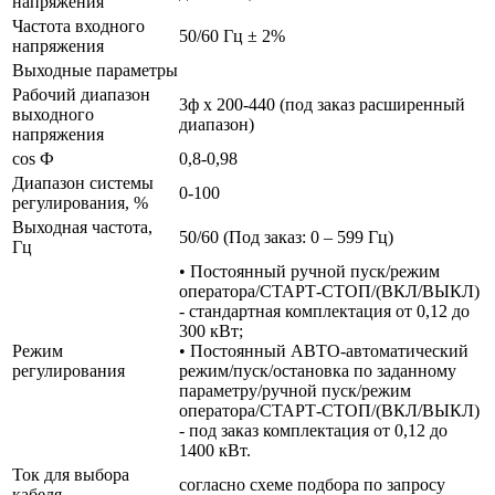
напряжения
Частота входного
50/60 Гц ± 2%
напряжения
Выходные параметры
Рабочий диапазон
3ф х 200-440 (под заказ расширенный
выходного
диапазон)
напряжения
cos Ф
0,8-0,98
Диапазон системы
0-100
регулирования, %
Выходная частота,
50/60 (Под заказ: 0 – 599 Гц)
Гц
• Постоянный ручной пуск/режим
оператора/СТАРТ-СТОП/(ВКЛ/ВЫКЛ)
- стандартная комплектация от 0,12 до
300 кВт;
Режим
• Постоянный АВТО-автоматический
регулирования
режим/пуск/остановка по заданному
параметру/ручной пуск/режим
оператора/СТАРТ-СТОП/(ВКЛ/ВЫКЛ)
- под заказ комплектация от 0,12 до
1400 кВт.
Ток для выбора
согласно схеме подбора по запросу
кабеля