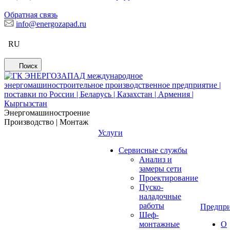
Обратная связь
info@energozapad.ru
RU
Поиск
Энергомашиностроение
Производство | Монтаж
Услуги
Сервисные службы
Анализ и
замеры сети
Проектирование
Пуско-
наладочные
работы
Предпри
Шеф-
монтажные
О