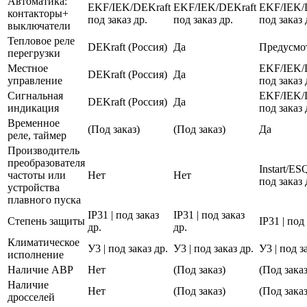
Автоматика:
EKF/IEK/DEKraft
EKF/IEK/DEKraft
EKF/IEK/
контакторы+
под заказ др.
под заказ др.
под заказ 
выключатели
Тепловое реле
DEKraft (Россия)
Да
Предусмо
перегрузки
Местное
EKF/IEK/
DEKraft (Россия)
Да
управление
под заказ 
Сигнальная
EKF/IEK/
DEKraft (Россия)
Да
индикация
под заказ 
Временное
(Под заказ)
(Под заказ)
Да
реле, таймер
Производитель
преобразователя
Instart/E
частоты или
Нет
Нет
под заказ 
устройства
плавного пуска
IP31 | под заказ
IP31 | под заказ
Степень защиты
IP31 | под
др.
др.
Климатическое
У3 | под заказ др.
У3 | под заказ др.
У3 | под з
исполнение
Наличие АВР
Нет
(Под заказ)
(Под заказ
Наличие
Нет
(Под заказ)
(Под заказ
дросселей