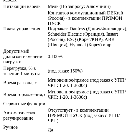
Питающий кабель
Медь (По запросу: Алюминий)
Контактор коммутационный DEKraft
(Россия) - в комплектации ПРЯМОЙ
ПУСК
Плата управления
Под заказ: Danfoss (Дания/Финляндия),
Schneider Electric (Франция), Instart
(Россия), ESQ (Корея/КНР), ABB
(Швеция), Hyundai (Корея) и др.
Допустимый
диапазон изменения
0-100%
нагрузки
Перегрузка, % в
(под заказ: 150%)
течение 1 минуты
Мгновенное/прямое (под заказ с УПП/
Время разгона, с
ЧРП: 1-20, 1-3600с)
Мгновенное/прямое (под заказ с УПП/
Время торможения, с
ЧРП: 1-20, 1-3600с)
Сервисные функции
Отсутствует - в комплектации
Автоматическое
ПРЯМОЙ ПУСК (под заказ с УПП/
регулирование
ЧРП)
Ручное
Да