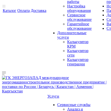
работы
пр
Настройка
Но
Каталог
Оплата
Доставка
оборудования
Па
Сервисное
До
обслуживание
Со
Гарантийное
Ва
обслуживание
Ст
Дополнительные
услуги
Калькулятор
КРМ
Калькулятор
сети
Калькулятор
генерации
Услуги
Сервисные службы
Анализ и