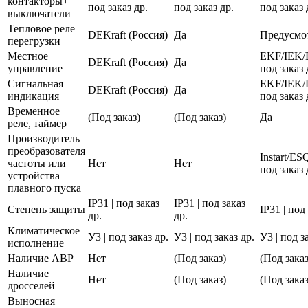
контакторы+
под заказ др.
под заказ др.
под заказ 
выключатели
Тепловое реле
DEKraft (Россия)
Да
Предусмо
перегрузки
Местное
EKF/IEK/
DEKraft (Россия)
Да
управление
под заказ 
Сигнальная
EKF/IEK/
DEKraft (Россия)
Да
индикация
под заказ 
Временное
(Под заказ)
(Под заказ)
Да
реле, таймер
Производитель
преобразователя
Instart/E
частоты или
Нет
Нет
под заказ 
устройства
плавного пуска
IP31 | под заказ
IP31 | под заказ
Степень защиты
IP31 | под
др.
др.
Климатическое
У3 | под заказ др.
У3 | под заказ др.
У3 | под з
исполнение
Наличие АВР
Нет
(Под заказ)
(Под заказ
Наличие
Нет
(Под заказ)
(Под заказ
дросселей
Выносная