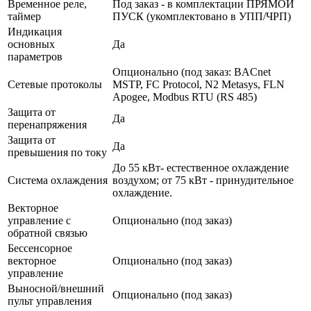
Временное реле,
Под заказ - в комплектации ПРЯМОЙ
таймер
ПУСК (укомплектовано в УПП/ЧРП)
Индикация
основных
Да
параметров
Опционально (под заказ: BACnet
Сетевые протоколы
MSTP, FC Protocol, N2 Metasys, FLN
Apogee, Modbus RTU (RS 485)
Защита от
Да
перенапряжения
Защита от
Да
превышения по току
До 55 кВт- естественное охлаждение
Система охлаждения
воздухом; от 75 кВт - принудительное
охлаждение.
Векторное
управление с
Опционально (под заказ)
обратной связью
Бессенсорное
векторное
Опционально (под заказ)
управление
Выносной/внешний
Опционально (под заказ)
пульт управления