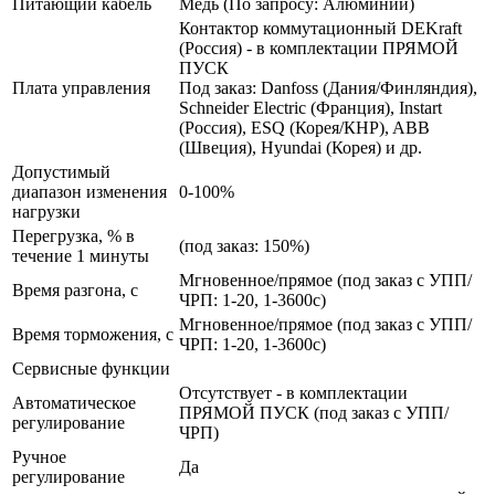
Питающий кабель
Медь (По запросу: Алюминий)
Контактор коммутационный DEKraft
(Россия) - в комплектации ПРЯМОЙ
ПУСК
Плата управления
Под заказ: Danfoss (Дания/Финляндия),
Schneider Electric (Франция), Instart
(Россия), ESQ (Корея/КНР), ABB
(Швеция), Hyundai (Корея) и др.
Допустимый
диапазон изменения
0-100%
нагрузки
Перегрузка, % в
(под заказ: 150%)
течение 1 минуты
Мгновенное/прямое (под заказ с УПП/
Время разгона, с
ЧРП: 1-20, 1-3600с)
Мгновенное/прямое (под заказ с УПП/
Время торможения, с
ЧРП: 1-20, 1-3600с)
Сервисные функции
Отсутствует - в комплектации
Автоматическое
ПРЯМОЙ ПУСК (под заказ с УПП/
регулирование
ЧРП)
Ручное
Да
регулирование