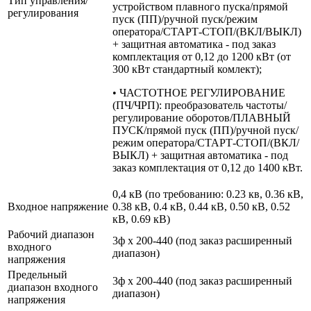
Тип управления/
устройством плавного пуска/прямой
регулирования
пуск (ПП)/ручной пуск/режим
оператора/СТАРТ-СТОП/(ВКЛ/ВЫКЛ)
+ защитная автоматика - под заказ
комплектация от 0,12 до 1200 кВт (от
300 кВт стандартный комлект);
• ЧАСТОТНОЕ РЕГУЛИРОВАНИЕ
(ПЧ/ЧРП): преобразователь частоты/
регулирование оборотов/ПЛАВНЫЙ
ПУСК/прямой пуск (ПП)/ручной пуск/
режим оператора/СТАРТ-СТОП/(ВКЛ/
ВЫКЛ) + защитная автоматика - под
заказ комплектация от 0,12 до 1400 кВт.
0,4 кВ (по требованию: 0.23 кв, 0.36 кВ,
Входное напряжение
0.38 кВ, 0.4 кВ, 0.44 кВ, 0.50 кВ, 0.52
кВ, 0.69 кВ)
Рабочий диапазон
3ф х 200-440 (под заказ расширенный
входного
диапазон)
напряжения
Предельный
3ф х 200-440 (под заказ расширенный
диапазон входного
диапазон)
напряжения