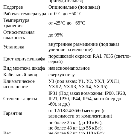
принудительная)
Подогрев
Опционально (под заказ)
Рабочая температура
от 0°C до +50 °C
Температура
от -25°C до +65°C
хранения
Относительная
до 95%
влажность
внутреннее размещение (под заказ
Установка
уличное размещение)
порошковой окраски RAL 7035 (светло-
Цвет корпуса/шкафа
серый)
Вид монтажа шкафа
навесное/напольное
Кабельный ввод
сверху/снизу
Климатическое
У3 (под заказ: У1, У2, УХЛ, УХЛ1,
исполнение
УХЛ2, УХЛ3, УХЛ4, УХЛ5)
IP31 (Под заказ возможны: IP00, IP20,
Степень защиты
IP21, IP30, IP44, IP54, контейнер до
-60t. и др.)
от 12/18/24/36/60 месяцев (в
Гарантия
зависимости от комплектации)
не более 25 кг (до 10 кВт);
не более 48 кг (до 55 кВт);
Вес
не более 92 кг (до 110 кВт);