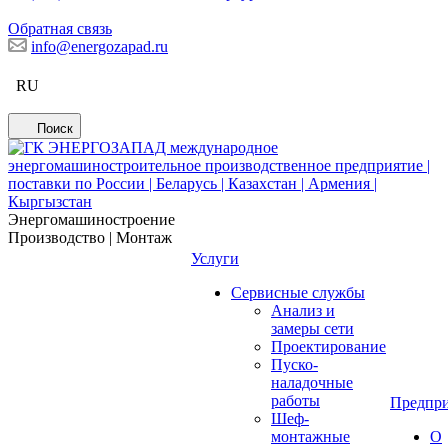
Обратная связь
info@energozapad.ru
RU
Поиск
Энергомашиностроение
Производство | Монтаж
Услуги
Сервисные службы
Анализ и
замеры сети
Проектирование
Пуско-
наладочные
работы
Предпри
Шеф-
монтажные
О