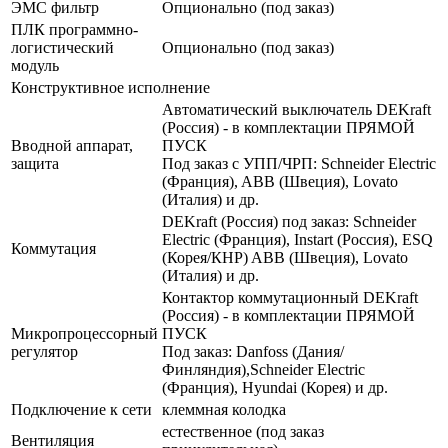
ЭМС фильтр
Опционально (под заказ)
ПЛК программно-
логистический
Опционально (под заказ)
модуль
Конструктивное исполнение
Автоматический выключатель DEKraft
(Россия) - в комплектации ПРЯМОЙ
Вводной аппарат,
ПУСК
защита
Под заказ с УПП/ЧРП: Schneider Electric
(Франция), ABB (Швеция), Lovato
(Италия) и др.
DEKraft (Россия) под заказ: Schneider
Electric (Франция), Instart (Россия), ESQ
Коммутация
(Корея/КНР) ABB (Швеция), Lovato
(Италия) и др.
Контактор коммутационный DEKraft
(Россия) - в комплектации ПРЯМОЙ
Микропроцессорный
ПУСК
регулятор
Под заказ: Danfoss (Дания/
Финляндия),Schneider Electric
(Франция), Hyundai (Корея) и др.
Подключение к сети
клеммная колодка
естественное (под заказ
Вентиляция