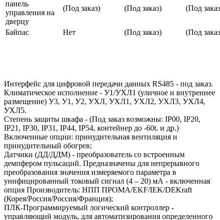
панель
(Под заказ)
(Под заказ)
(Под заказ
управления на
дверцу
Байпас
Нет
(Под заказ)
(Под заказ
Интерфейс для цифровой передачи данных RS485 - под заказ.
Климатическое исполнение - У1/УХЛ1 (уличное и внутреннее
размещение) У3, У1, У2, УХЛ, УХЛ1, УХЛ2, УХЛ3, УХЛ4,
УХЛ5.
Степень защиты шкафа - (Под заказ возможны: IP00, IP20,
IP21, IP30, IP31, IP44, IP54, контейнер до -60t. и др.)
Включенные опции: принудительная вентиляция и
принудительный обогрев;
Датчики (ДД/ДДМ) - преобразователь со встроенным
демпфером пульсаций. Предназначены для непрерывного
преобразования значения измеряемого параметра в
унифицированный токовый сигнал (4 – 20) мА - включенная
опция Производитель: НПП ПРОМА/EKF/IEK/DEKraft
(Корея/Россия/Россия/Франция);
ПЛК-Программируемый логический контроллер -
управляющий модуль, для автоматизирования определенного