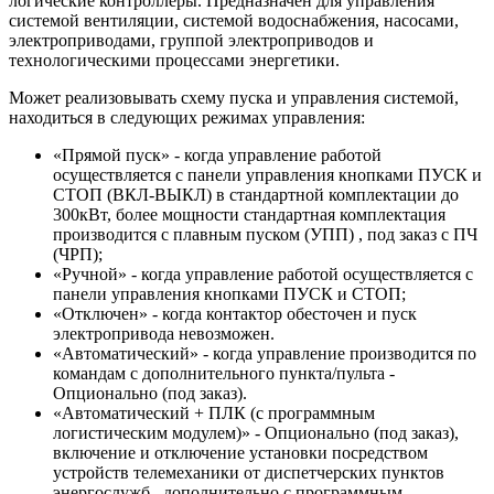
логические контроллеры. Предназначен для управления
системой вентиляции, системой водоснабжения, насосами,
электроприводами, группой электроприводов и
технологическими процессами энергетики.
Может реализовывать схему пуска и управления системой,
находиться в следующих режимах управления:
«Прямой пуск» - когда управление работой
осуществляется с панели управления кнопками ПУСК и
СТОП (ВКЛ-ВЫКЛ) в стандартной комплектации до
300кВт, более мощности стандартная комплектация
производится с плавным пуском (УПП) , под заказ с ПЧ
(ЧРП);
«Ручной» - когда управление работой осуществляется с
панели управления кнопками ПУСК и СТОП;
«Отключен» - когда контактор обесточен и пуск
электропривода невозможен.
«Автоматический» - когда управление производится по
командам с дополнительного пункта/пульта -
Опционально (под заказ).
«Автоматический + ПЛК (с программным
логистическим модулем)» - Опционально (под заказ),
включение и отключение установки посредством
устройств телемеханики от диспетчерских пунктов
энергослужб , дополнительно с программным