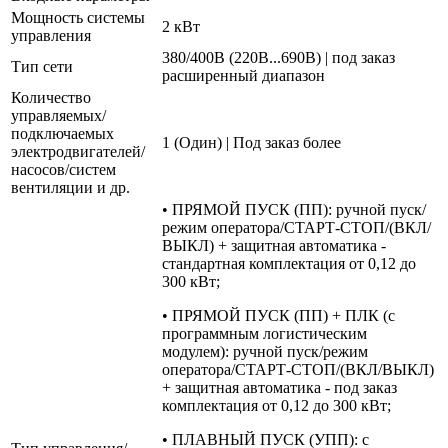
Мощность системы
2 кВт
управления
380/400В (220В...690В) | под заказ
Тип сети
расширенный диапазон
Количество
управляемых/
подключаемых
1 (Один) | Под заказ более
электродвигателей/
насосов/систем
вентиляции и др.
• ПРЯМОЙ ПУСК (ПП): ручной пуск/
режим оператора/СТАРТ-СТОП/(ВКЛ/
ВЫКЛ) + защитная автоматика -
стандартная комплектация от 0,12 до
300 кВт;
• ПРЯМОЙ ПУСК (ПП) + ПЛК (с
программным логистическим
модулем): ручной пуск/режим
оператора/СТАРТ-СТОП/(ВКЛ/ВЫКЛ)
+ защитная автоматика - под заказ
комплектация от 0,12 до 300 кВт;
• ПЛАВНЫЙ ПУСК (УПП): с