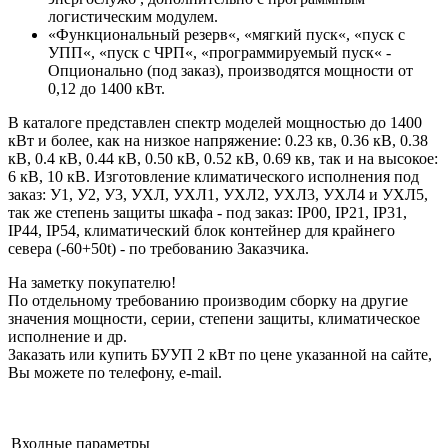
логистическим модулем.
«Функциональный резерв«, «мягкий пуск«, «пуск с
УПП«, «пуск с ЧРП«, «программируемый пуск« -
Опционально (под заказ), производятся мощности от
0,12 до 1400 кВт.
В каталоге представлен спектр моделей мощностью до 1400
кВт и более, как на низкое напряжение: 0.23 кв, 0.36 кВ, 0.38
кВ, 0.4 кВ, 0.44 кВ, 0.50 кВ, 0.52 кВ, 0.69 кв, так и на высокое:
6 кВ, 10 кВ. Изготовление климатического исполнения под
заказ: У1, У2, У3, УХЛ, УХЛ1, УХЛ2, УХЛ3, УХЛ4 и УХЛ5,
так же степень защиты шкафа - под заказ: IP00, IP21, IP31,
IP44, IP54, климатический блок контейнер для крайнего
севера (-60+50t) - по требованию Заказчика.
На заметку покупателю!
По отдельному требованию производим сборку на другие
значения мощности, серии, степени защиты, климатическое
исполнение и др.
Заказать или купить БУУП 2 кВт по цене указанной на сайте,
Вы можете по телефону, e-mail.
Входные параметры