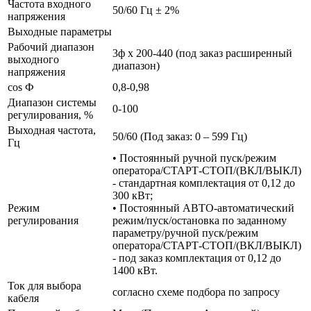
Частота входного
50/60 Гц ± 2%
напряжения
Выходные параметры
Рабочий диапазон
3ф х 200-440 (под заказ расширенный
выходного
диапазон)
напряжения
cos Ф
0,8-0,98
Диапазон системы
0-100
регулирования, %
Выходная частота,
50/60 (Под заказ: 0 – 599 Гц)
Гц
• Постоянный ручной пуск/режим
оператора/СТАРТ-СТОП/(ВКЛ/ВЫКЛ)
- стандартная комплектация от 0,12 до
300 кВт;
Режим
• Постоянный АВТО-автоматический
регулирования
режим/пуск/остановка по заданному
параметру/ручной пуск/режим
оператора/СТАРТ-СТОП/(ВКЛ/ВЫКЛ)
- под заказ комплектация от 0,12 до
1400 кВт.
Ток для выбора
согласно схеме подбора по запросу
кабеля