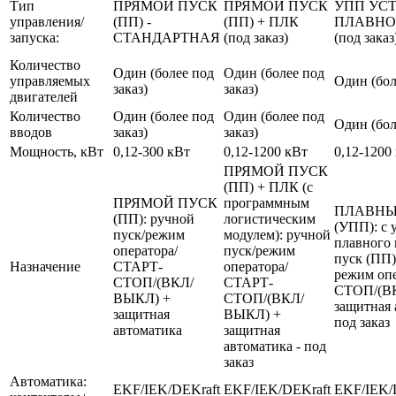
Тип
ПРЯМОЙ ПУСК
ПРЯМОЙ ПУСК
УПП УС
управления/
(ПП) -
(ПП) + ПЛК
ПЛАВНО
запуска:
СТАНДАРТНАЯ
(под заказ)
(под заказ
Количество
Один (более под
Один (более под
управляемых
Один (бол
заказ)
заказ)
двигателей
Количество
Один (более под
Один (более под
Один (бол
вводов
заказ)
заказ)
Мощность, кВт
0,12-300 кВт
0,12-1200 кВт
0,12-1200
ПРЯМОЙ ПУСК
(ПП) + ПЛК (с
ПРЯМОЙ ПУСК
программным
ПЛАВНЫ
(ПП): ручной
логистическим
(УПП): с 
пуск/режим
модулем): ручной
плавного 
оператора/
пуск/режим
пуск (ПП)
Назначение
СТАРТ-
оператора/
режим оп
СТОП/(ВКЛ/
СТАРТ-
СТОП/(В
ВЫКЛ) +
СТОП/(ВКЛ/
защитная 
защитная
ВЫКЛ) +
под заказ
автоматика
защитная
автоматика - под
заказ
Автоматика:
EKF/IEK/DEKraft
EKF/IEK/DEKraft
EKF/IEK/