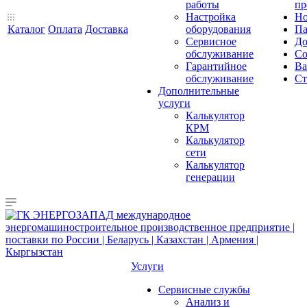
работы
пр
Настройка
Но
Каталог
Оплата
Доставка
оборудования
Па
Сервисное
До
обслуживание
Со
Гарантийное
Ва
обслуживание
Ст
Дополнительные
услуги
Калькулятор
КРМ
Калькулятор
сети
Калькулятор
генерации
Услуги
Сервисные службы
Анализ и