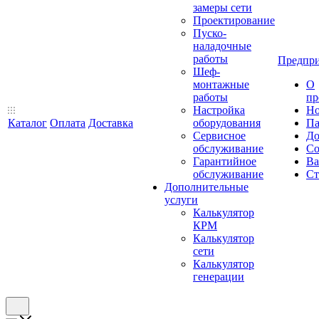
замеры сети
Проектирование
Пуско-
наладочные
работы
Предпри
Шеф-
монтажные
О
работы
пр
Настройка
Но
Каталог
Оплата
Доставка
оборудования
Па
Сервисное
До
обслуживание
Со
Гарантийное
Ва
обслуживание
Ст
Дополнительные
услуги
Калькулятор
КРМ
Калькулятор
сети
Калькулятор
генерации