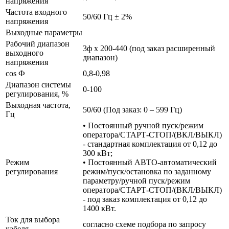
напряжения
Частота входного
50/60 Гц ± 2%
напряжения
Выходные параметры
Рабочий диапазон
3ф х 200-440 (под заказ расширенный
выходного
диапазон)
напряжения
cos Ф
0,8-0,98
Диапазон системы
0-100
регулирования, %
Выходная частота,
50/60 (Под заказ: 0 – 599 Гц)
Гц
• Постоянный ручной пуск/режим
оператора/СТАРТ-СТОП/(ВКЛ/ВЫКЛ)
- стандартная комплектация от 0,12 до
300 кВт;
Режим
• Постоянный АВТО-автоматический
регулирования
режим/пуск/остановка по заданному
параметру/ручной пуск/режим
оператора/СТАРТ-СТОП/(ВКЛ/ВЫКЛ)
- под заказ комплектация от 0,12 до
1400 кВт.
Ток для выбора
согласно схеме подбора по запросу
кабеля