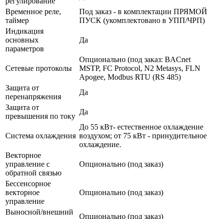
регулирование
Временное реле,
Под заказ - в комплектации ПРЯМОЙ
таймер
ПУСК (укомплектовано в УПП/ЧРП)
Индикация
основных
Да
параметров
Опционально (под заказ: BACnet
Сетевые протоколы
MSTP, FC Protocol, N2 Metasys, FLN
Apogee, Modbus RTU (RS 485)
Защита от
Да
перенапряжения
Защита от
Да
превышения по току
До 55 кВт- естественное охлаждение
Система охлаждения
воздухом; от 75 кВт - принудительное
охлаждение.
Векторное
управление с
Опционально (под заказ)
обратной связью
Бессенсорное
векторное
Опционально (под заказ)
управление
Выносной/внешний
Опционально (под заказ)