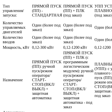
Тип
ПРЯМОЙ ПУСК
ПРЯМОЙ ПУСК
УПП УС
управления/
(ПП) -
(ПП) + ПЛК
ПЛАВНО
запуска:
СТАНДАРТНАЯ
(под заказ)
(под заказ
Количество
Один (более под
Один (более под
управляемых
Один (бол
заказ)
заказ)
двигателей
Количество
Один (более под
Один (более под
Один (бол
вводов
заказ)
заказ)
Мощность, кВт
0,12-300 кВт
0,12-1200 кВт
0,12-1200
ПРЯМОЙ ПУСК
(ПП) + ПЛК (с
ПРЯМОЙ ПУСК
программным
ПЛАВНЫ
(ПП): ручной
логистическим
(УПП): с 
пуск/режим
модулем): ручной
плавного 
оператора/
пуск/режим
пуск (ПП)
Назначение
СТАРТ-
оператора/
режим оп
СТОП/(ВКЛ/
СТАРТ-
СТОП/(В
ВЫКЛ) +
СТОП/(ВКЛ/
защитная 
защитная
ВЫКЛ) +
под заказ
автоматика
защитная
автоматика - под
заказ