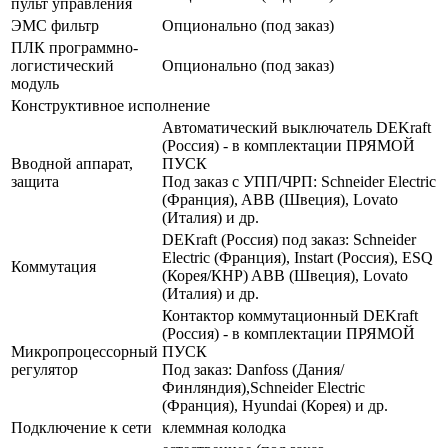
пульт управления
ЭМС фильтр
Опционально (под заказ)
ПЛК программно-
логистический
Опционально (под заказ)
модуль
Конструктивное исполнение
Автоматический выключатель DEKraft
(Россия) - в комплектации ПРЯМОЙ
Вводной аппарат,
ПУСК
защита
Под заказ с УПП/ЧРП: Schneider Electric
(Франция), ABB (Швеция), Lovato
(Италия) и др.
DEKraft (Россия) под заказ: Schneider
Electric (Франция), Instart (Россия), ESQ
Коммутация
(Корея/КНР) ABB (Швеция), Lovato
(Италия) и др.
Контактор коммутационный DEKraft
(Россия) - в комплектации ПРЯМОЙ
Микропроцессорный
ПУСК
регулятор
Под заказ: Danfoss (Дания/
Финляндия),Schneider Electric
(Франция), Hyundai (Корея) и др.
Подключение к сети
клеммная колодка