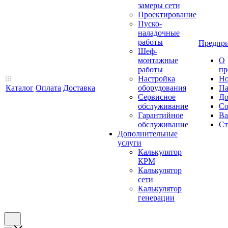
замеры сети
Проектирование
Пуско-
наладочные
работы
Предпри
Шеф-
монтажные
О
работы
пр
Настройка
Но
Каталог
Оплата
Доставка
оборудования
Па
Сервисное
До
обслуживание
Со
Гарантийное
Ва
обслуживание
Ст
Дополнительные
услуги
Калькулятор
КРМ
Калькулятор
сети
Калькулятор
генерации