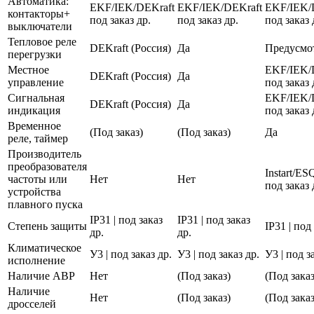
Автоматика:
EKF/IEK/DEKraft
EKF/IEK/DEKraft
EKF/IEK/
контакторы+
под заказ др.
под заказ др.
под заказ 
выключатели
Тепловое реле
DEKraft (Россия)
Да
Предусмо
перегрузки
Местное
EKF/IEK/
DEKraft (Россия)
Да
управление
под заказ 
Сигнальная
EKF/IEK/
DEKraft (Россия)
Да
индикация
под заказ 
Временное
(Под заказ)
(Под заказ)
Да
реле, таймер
Производитель
преобразователя
Instart/E
частоты или
Нет
Нет
под заказ 
устройства
плавного пуска
IP31 | под заказ
IP31 | под заказ
Степень защиты
IP31 | под
др.
др.
Климатическое
У3 | под заказ др.
У3 | под заказ др.
У3 | под з
исполнение
Наличие АВР
Нет
(Под заказ)
(Под заказ
Наличие
Нет
(Под заказ)
(Под заказ
дросселей