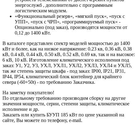
энергослужб , дополнительно с программным
логистическим модулем.
«Функциональный резерв«, «мягкий пуск«, «пуск с
УПП«, «пуск с ЧРП«, «программируемый пуск« -
Опционально (под заказ), производятся мощности от
0,12 до 1400 кВт.
В каталоге представлен спектр моделей мощностью до 1400
кВт и более, как на низкое напряжение: 0.23 кв, 0.36 кВ, 0.38
кВ, 0.4 кВ, 0.44 кВ, 0.50 кВ, 0.52 кВ, 0.69 кв, так и на высокое:
6 кВ, 10 кВ. Изготовление климатического исполнения под
заказ: У1, У2, У3, УХЛ, УХЛ1, УХЛ2, УХЛ3, УХЛ4 и УХЛ5,
так же степень защиты шкафа - под заказ: IP00, IP21, IP31,
IP44, IP54, климатический блок контейнер для крайнего
севера (-60+50t) - по требованию Заказчика.
На заметку покупателю!
По отдельному требованию производим сборку на другие
значения мощности, серии, степени защиты, климатическое
исполнение и др.
Заказать или купить БУУП 185 кВт по цене указанной на
сайте, Вы можете по телефону, e-mail.