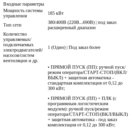
Входные параметры
Мощность системы
185 кВт
управления
380/400В (220В...690В) | под заказ
Тип сети
расширенный диапазон
Количество
управляемых/
подключаемых
1 (Один) | Под заказ более
электродвигателей/
насосов/систем
вентиляции и др.
• ПРЯМОЙ ПУСК (ПП): ручной пуск/
режим оператора/СТАРТ-СТОП/(ВКЛ/
ВЫКЛ) + защитная автоматика -
стандартная комплектация от 0,12 до
300 кВт;
• ПРЯМОЙ ПУСК (ПП) + ПЛК (с
программным логистическим
модулем): ручной пуск/режим
оператора/СТАРТ-СТОП/(ВКЛ/ВЫКЛ)
+ защитная автоматика - под заказ
комплектация от 0,12 до 300 кВт;