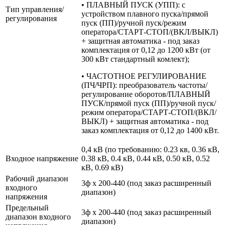
• ПЛАВНЫЙ ПУСК (УПП): с
Тип управления/
устройством плавного пуска/прямой
регулирования
пуск (ПП)/ручной пуск/режим
оператора/СТАРТ-СТОП/(ВКЛ/ВЫКЛ)
+ защитная автоматика - под заказ
комплектация от 0,12 до 1200 кВт (от
300 кВт стандартный комлект);
• ЧАСТОТНОЕ РЕГУЛИРОВАНИЕ
(ПЧ/ЧРП): преобразователь частоты/
регулирование оборотов/ПЛАВНЫЙ
ПУСК/прямой пуск (ПП)/ручной пуск/
режим оператора/СТАРТ-СТОП/(ВКЛ/
ВЫКЛ) + защитная автоматика - под
заказ комплектация от 0,12 до 1400 кВт.
0,4 кВ (по требованию: 0.23 кв, 0.36 кВ,
Входное напряжение
0.38 кВ, 0.4 кВ, 0.44 кВ, 0.50 кВ, 0.52
кВ, 0.69 кВ)
Рабочий диапазон
3ф х 200-440 (под заказ расширенный
входного
диапазон)
напряжения
Предельный
3ф х 200-440 (под заказ расширенный
диапазон входного
диапазон)