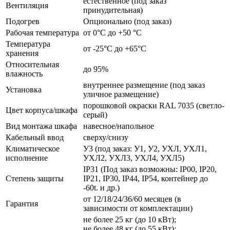
естественное (под заказ
Вентиляция
принудительная)
Подогрев
Опционально (под заказ)
Рабочая температура
от 0°C до +50 °C
Температура
от -25°C до +65°C
хранения
Относительная
до 95%
влажность
внутреннее размещение (под заказ
Установка
уличное размещение)
порошковой окраски RAL 7035 (светло-
Цвет корпуса/шкафа
серый)
Вид монтажа шкафа
навесное/напольное
Кабельный ввод
сверху/снизу
Климатическое
У3 (под заказ: У1, У2, УХЛ, УХЛ1,
исполнение
УХЛ2, УХЛ3, УХЛ4, УХЛ5)
IP31 (Под заказ возможны: IP00, IP20,
Степень защиты
IP21, IP30, IP44, IP54, контейнер до
-60t. и др.)
от 12/18/24/36/60 месяцев (в
Гарантия
зависимости от комплектации)
не более 25 кг (до 10 кВт);
не более 48 кг (до 55 кВт);