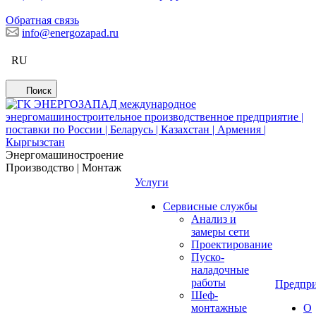
Обратная связь
info@energozapad.ru
RU
Поиск
Энергомашиностроение
Производство | Монтаж
Услуги
Сервисные службы
Анализ и
замеры сети
Проектирование
Пуско-
наладочные
работы
Предпри
Шеф-
монтажные
О