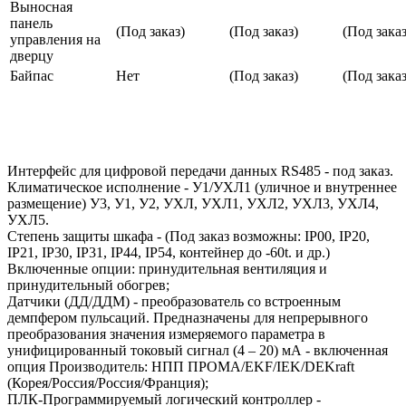
Выносная
панель
(Под заказ)
(Под заказ)
(Под заказ
управления на
дверцу
Байпас
Нет
(Под заказ)
(Под заказ
Интерфейс для цифровой передачи данных RS485 - под заказ.
Климатическое исполнение - У1/УХЛ1 (уличное и внутреннее
размещение) У3, У1, У2, УХЛ, УХЛ1, УХЛ2, УХЛ3, УХЛ4,
УХЛ5.
Степень защиты шкафа - (Под заказ возможны: IP00, IP20,
IP21, IP30, IP31, IP44, IP54, контейнер до -60t. и др.)
Включенные опции: принудительная вентиляция и
принудительный обогрев;
Датчики (ДД/ДДМ) - преобразователь со встроенным
демпфером пульсаций. Предназначены для непрерывного
преобразования значения измеряемого параметра в
унифицированный токовый сигнал (4 – 20) мА - включенная
опция Производитель: НПП ПРОМА/EKF/IEK/DEKraft
(Корея/Россия/Россия/Франция);
ПЛК-Программируемый логический контроллер -