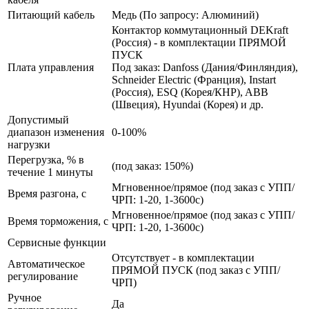
Питающий кабель
Медь (По запросу: Алюминий)
Контактор коммутационный DEKraft
(Россия) - в комплектации ПРЯМОЙ
ПУСК
Плата управления
Под заказ: Danfoss (Дания/Финляндия),
Schneider Electric (Франция), Instart
(Россия), ESQ (Корея/КНР), ABB
(Швеция), Hyundai (Корея) и др.
Допустимый
диапазон изменения
0-100%
нагрузки
Перегрузка, % в
(под заказ: 150%)
течение 1 минуты
Мгновенное/прямое (под заказ с УПП/
Время разгона, с
ЧРП: 1-20, 1-3600с)
Мгновенное/прямое (под заказ с УПП/
Время торможения, с
ЧРП: 1-20, 1-3600с)
Сервисные функции
Отсутствует - в комплектации
Автоматическое
ПРЯМОЙ ПУСК (под заказ с УПП/
регулирование
ЧРП)
Ручное
Да