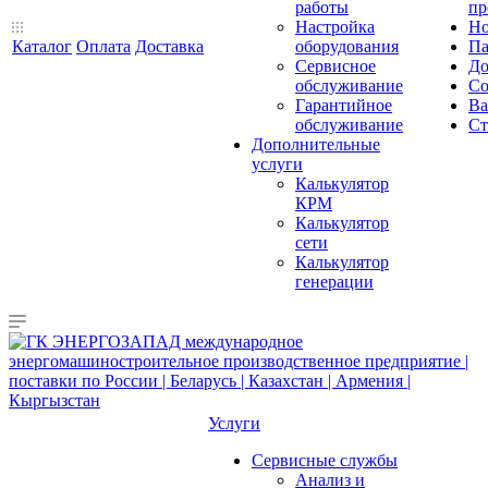
работы
пр
Настройка
Но
Каталог
Оплата
Доставка
оборудования
Па
Сервисное
До
обслуживание
Со
Гарантийное
Ва
обслуживание
Ст
Дополнительные
услуги
Калькулятор
КРМ
Калькулятор
сети
Калькулятор
генерации
Услуги
Сервисные службы
Анализ и