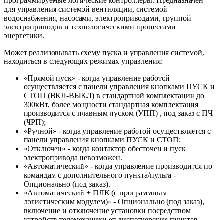
программируемые логические контроллеры. Предназначен
для управления системой вентиляции, системой
водоснабжения, насосами, электроприводами, группой
электроприводов и технологическими процессами
энергетики.
Может реализовывать схему пуска и управления системой,
находиться в следующих режимах управления:
«Прямой пуск» - когда управление работой
осуществляется с панели управления кнопками ПУСК и
СТОП (ВКЛ-ВЫКЛ) в стандартной комплектации до
300кВт, более мощности стандартная комплектация
производится с плавным пуском (УПП) , под заказ с ПЧ
(ЧРП);
«Ручной» - когда управление работой осуществляется с
панели управления кнопками ПУСК и СТОП;
«Отключен» - когда контактор обесточен и пуск
электропривода невозможен.
«Автоматический» - когда управление производится по
командам с дополнительного пункта/пульта -
Опционально (под заказ).
«Автоматический + ПЛК (с программным
логистическим модулем)» - Опционально (под заказ),
включение и отключение установки посредством
устройств телемеханики от диспетчерских пунктов