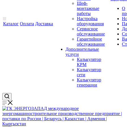
Шеф-
монтажные
О
работы
пр
Настройка
Но
Каталог
Оплата
Доставка
оборудования
Па
Сервисное
До
обслуживание
Со
Гарантийное
Ва
обслуживание
Ст
Дополнительные
услуги
Калькулятор
КРМ
Калькулятор
сети
Калькулятор
генерации