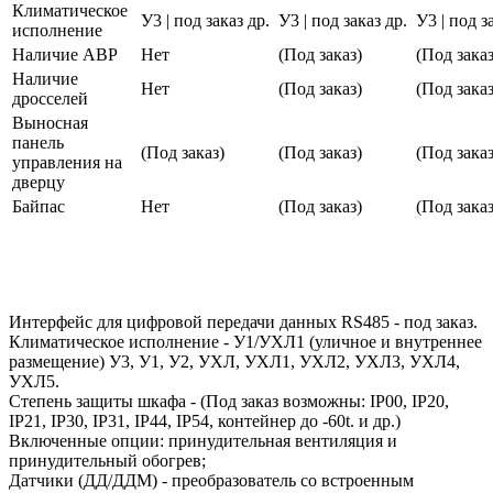
Климатическое
У3 | под заказ др.
У3 | под заказ др.
У3 | под з
исполнение
Наличие АВР
Нет
(Под заказ)
(Под заказ
Наличие
Нет
(Под заказ)
(Под заказ
дросселей
Выносная
панель
(Под заказ)
(Под заказ)
(Под заказ
управления на
дверцу
Байпас
Нет
(Под заказ)
(Под заказ
Интерфейс для цифровой передачи данных RS485 - под заказ.
Климатическое исполнение - У1/УХЛ1 (уличное и внутреннее
размещение) У3, У1, У2, УХЛ, УХЛ1, УХЛ2, УХЛ3, УХЛ4,
УХЛ5.
Степень защиты шкафа - (Под заказ возможны: IP00, IP20,
IP21, IP30, IP31, IP44, IP54, контейнер до -60t. и др.)
Включенные опции: принудительная вентиляция и
принудительный обогрев;
Датчики (ДД/ДДМ) - преобразователь со встроенным