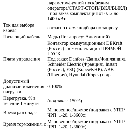
параметру/ручной пуск/режим
оператора/СТАРТ-СТОП/(ВКЛ/ВЫКЛ)
- под заказ комплектация от 0,12 до
1400 кВт.
Ток для выбора
согласно схеме подбора по запросу
кабеля
Питающий кабель
Медь (По запросу: Алюминий)
Контактор коммутационный DEKraft
(Россия) - в комплектации ПРЯМОЙ
ПУСК
Плата управления
Под заказ: Danfoss (Дания/Финляндия),
Schneider Electric (Франция), Instart
(Россия), ESQ (Корея/КНР), ABB
(Швеция), Hyundai (Корея) и др.
Допустимый
диапазон изменения
0-100%
нагрузки
Перегрузка, % в
(под заказ: 150%)
течение 1 минуты
Мгновенное/прямое (под заказ с УПП/
Время разгона, с
ЧРП: 1-20, 1-3600с)
Мгновенное/прямое (под заказ с УПП/
Время торможения, с
ЧРП: 1-20, 1-3600с)