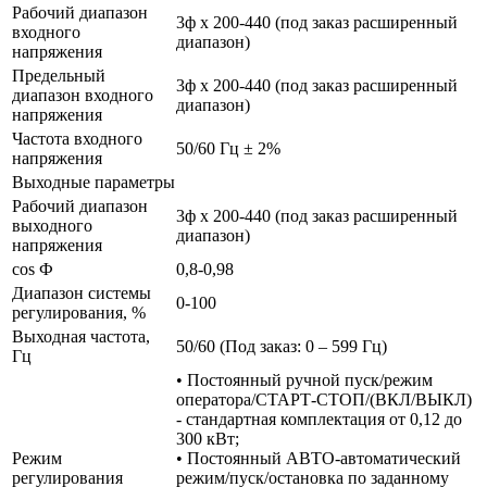
Рабочий диапазон
3ф х 200-440 (под заказ расширенный
входного
диапазон)
напряжения
Предельный
3ф х 200-440 (под заказ расширенный
диапазон входного
диапазон)
напряжения
Частота входного
50/60 Гц ± 2%
напряжения
Выходные параметры
Рабочий диапазон
3ф х 200-440 (под заказ расширенный
выходного
диапазон)
напряжения
cos Ф
0,8-0,98
Диапазон системы
0-100
регулирования, %
Выходная частота,
50/60 (Под заказ: 0 – 599 Гц)
Гц
• Постоянный ручной пуск/режим
оператора/СТАРТ-СТОП/(ВКЛ/ВЫКЛ)
- стандартная комплектация от 0,12 до
300 кВт;
Режим
• Постоянный АВТО-автоматический
регулирования
режим/пуск/остановка по заданному