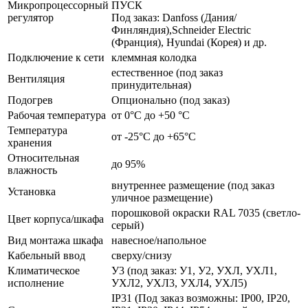
Микропроцессорный
ПУСК
регулятор
Под заказ: Danfoss (Дания/
Финляндия),Schneider Electric
(Франция), Hyundai (Корея) и др.
Подключение к сети
клеммная колодка
естественное (под заказ
Вентиляция
принудительная)
Подогрев
Опционально (под заказ)
Рабочая температура
от 0°C до +50 °C
Температура
от -25°C до +65°C
хранения
Относительная
до 95%
влажность
внутреннее размещение (под заказ
Установка
уличное размещение)
порошковой окраски RAL 7035 (светло-
Цвет корпуса/шкафа
серый)
Вид монтажа шкафа
навесное/напольное
Кабельный ввод
сверху/снизу
Климатическое
У3 (под заказ: У1, У2, УХЛ, УХЛ1,
исполнение
УХЛ2, УХЛ3, УХЛ4, УХЛ5)
IP31 (Под заказ возможны: IP00, IP20,