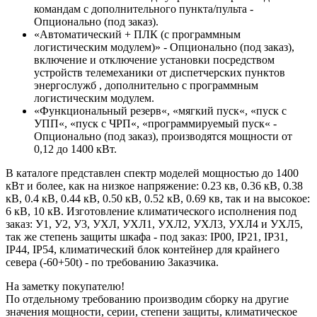
командам с дополнительного пункта/пульта -
Опционально (под заказ).
«Автоматический + ПЛК (с программным
логистическим модулем)» - Опционально (под заказ),
включение и отключение установки посредством
устройств телемеханики от диспетчерских пунктов
энергослужб , дополнительно с программным
логистическим модулем.
«Функциональный резерв«, «мягкий пуск«, «пуск с
УПП«, «пуск с ЧРП«, «программируемый пуск« -
Опционально (под заказ), производятся мощности от
0,12 до 1400 кВт.
В каталоге представлен спектр моделей мощностью до 1400
кВт и более, как на низкое напряжение: 0.23 кв, 0.36 кВ, 0.38
кВ, 0.4 кВ, 0.44 кВ, 0.50 кВ, 0.52 кВ, 0.69 кв, так и на высокое:
6 кВ, 10 кВ. Изготовление климатического исполнения под
заказ: У1, У2, У3, УХЛ, УХЛ1, УХЛ2, УХЛ3, УХЛ4 и УХЛ5,
так же степень защиты шкафа - под заказ: IP00, IP21, IP31,
IP44, IP54, климатический блок контейнер для крайнего
севера (-60+50t) - по требованию Заказчика.
На заметку покупателю!
По отдельному требованию производим сборку на другие
значения мощности, серии, степени защиты, климатическое