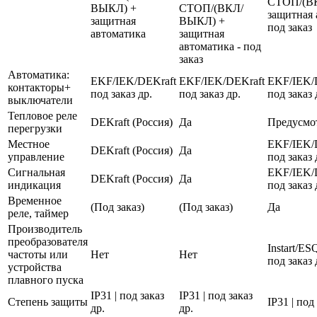
СТОП/(В
ВЫКЛ) +
СТОП/(ВКЛ/
защитная 
защитная
ВЫКЛ) +
под заказ
автоматика
защитная
автоматика - под
заказ
Автоматика:
EKF/IEK/DEKraft
EKF/IEK/DEKraft
EKF/IEK/
контакторы+
под заказ др.
под заказ др.
под заказ 
выключатели
Тепловое реле
DEKraft (Россия)
Да
Предусмо
перегрузки
Местное
EKF/IEK/
DEKraft (Россия)
Да
управление
под заказ 
Сигнальная
EKF/IEK/
DEKraft (Россия)
Да
индикация
под заказ 
Временное
(Под заказ)
(Под заказ)
Да
реле, таймер
Производитель
преобразователя
Instart/E
частоты или
Нет
Нет
под заказ 
устройства
плавного пуска
IP31 | под заказ
IP31 | под заказ
Степень защиты
IP31 | под
др.
др.