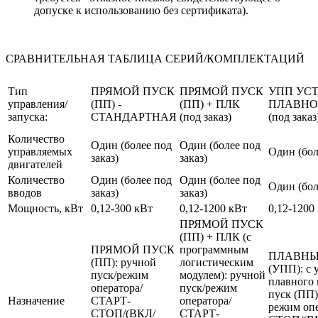
допуске к использованию без сертификата).
СРАВНИТЕЛЬНАЯ ТАБЛИЦА СЕРИЙ/КОМПЛЕКТАЦИЙ
Тип
ПРЯМОЙ ПУСК
ПРЯМОЙ ПУСК
УПП УС
управления/
(ПП) -
(ПП) + ПЛК
ПЛАВНО
запуска:
СТАНДАРТНАЯ
(под заказ)
(под заказ
Количество
Один (более под
Один (более под
управляемых
Один (бол
заказ)
заказ)
двигателей
Количество
Один (более под
Один (более под
Один (бол
вводов
заказ)
заказ)
Мощность, кВт
0,12-300 кВт
0,12-1200 кВт
0,12-1200
ПРЯМОЙ ПУСК
(ПП) + ПЛК (с
ПРЯМОЙ ПУСК
программным
ПЛАВНЫ
(ПП): ручной
логистическим
(УПП): с 
пуск/режим
модулем): ручной
плавного 
оператора/
пуск/режим
пуск (ПП)
Назначение
СТАРТ-
оператора/
режим оп
СТОП/(ВКЛ/
СТАРТ-