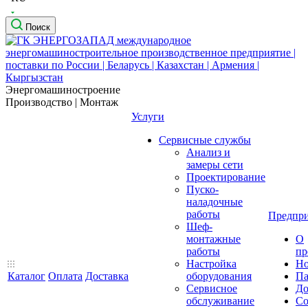
Поиск
Энергомашиностроение
Производство | Монтаж
Услуги
Сервисные службы
Анализ и
замеры сети
Проектирование
Пуско-
наладочные
работы
Предпри
Шеф-
монтажные
О
работы
пр
Настройка
Но
Каталог
Оплата
Доставка
оборудования
Па
Сервисное
До
обслуживание
Со