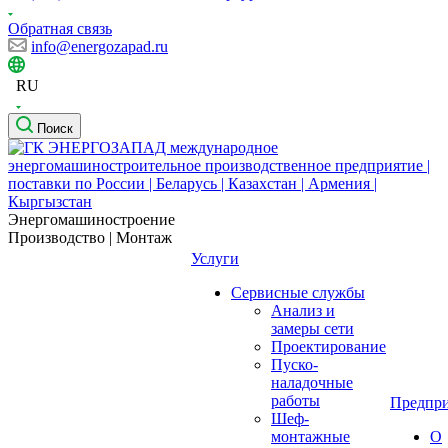
Обратная связь
info@energozapad.ru
RU
Поиск
Энергомашиностроение
Производство | Монтаж
Услуги
Сервисные службы
Анализ и
замеры сети
Проектирование
Пуско-
наладочные
работы
Предпри
Шеф-
монтажные
О