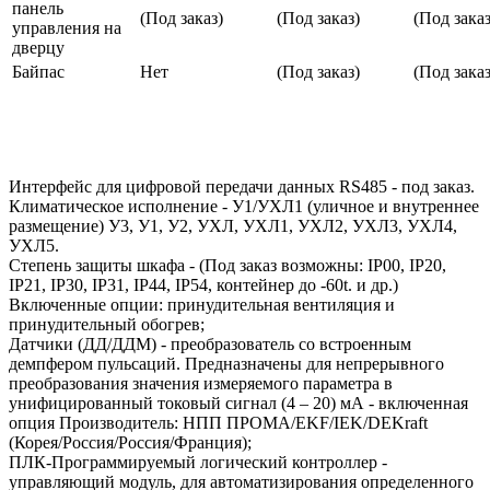
панель
(Под заказ)
(Под заказ)
(Под заказ
управления на
дверцу
Байпас
Нет
(Под заказ)
(Под заказ
Интерфейс для цифровой передачи данных RS485 - под заказ.
Климатическое исполнение - У1/УХЛ1 (уличное и внутреннее
размещение) У3, У1, У2, УХЛ, УХЛ1, УХЛ2, УХЛ3, УХЛ4,
УХЛ5.
Степень защиты шкафа - (Под заказ возможны: IP00, IP20,
IP21, IP30, IP31, IP44, IP54, контейнер до -60t. и др.)
Включенные опции: принудительная вентиляция и
принудительный обогрев;
Датчики (ДД/ДДМ) - преобразователь со встроенным
демпфером пульсаций. Предназначены для непрерывного
преобразования значения измеряемого параметра в
унифицированный токовый сигнал (4 – 20) мА - включенная
опция Производитель: НПП ПРОМА/EKF/IEK/DEKraft
(Корея/Россия/Россия/Франция);
ПЛК-Программируемый логический контроллер -
управляющий модуль, для автоматизирования определенного