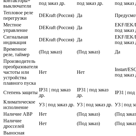
контакторы+
под заказ др.
под заказ др.
под заказ 
выключатели
Тепловое реле
DEKraft (Россия)
Да
Предусмо
перегрузки
Местное
EKF/IEK/
DEKraft (Россия)
Да
управление
под заказ 
Сигнальная
EKF/IEK/
DEKraft (Россия)
Да
индикация
под заказ 
Временное
(Под заказ)
(Под заказ)
Да
реле, таймер
Производитель
преобразователя
Instart/E
частоты или
Нет
Нет
под заказ 
устройства
плавного пуска
IP31 | под заказ
IP31 | под заказ
Степень защиты
IP31 | под
др.
др.
Климатическое
У3 | под заказ др.
У3 | под заказ др.
У3 | под з
исполнение
Наличие АВР
Нет
(Под заказ)
(Под заказ
Наличие
Нет
(Под заказ)
(Под заказ
дросселей
Выносная