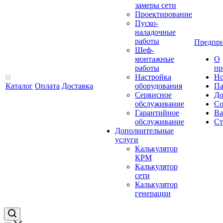
замеры сети
Проектирование
Пуско-
наладочные
работы
Предпри
Шеф-
монтажные
О
работы
пр
Настройка
Но
Каталог
Оплата
Доставка
оборудования
Па
Сервисное
До
обслуживание
Со
Гарантийное
Ва
обслуживание
Ст
Дополнительные
услуги
Калькулятор
КРМ
Калькулятор
сети
Калькулятор
генерации