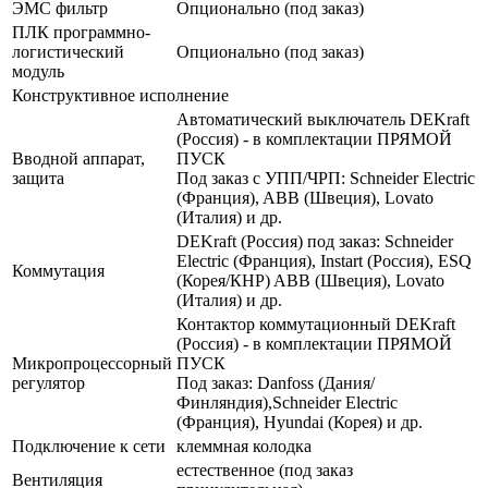
ЭМС фильтр
Опционально (под заказ)
ПЛК программно-
логистический
Опционально (под заказ)
модуль
Конструктивное исполнение
Автоматический выключатель DEKraft
(Россия) - в комплектации ПРЯМОЙ
Вводной аппарат,
ПУСК
защита
Под заказ с УПП/ЧРП: Schneider Electric
(Франция), ABB (Швеция), Lovato
(Италия) и др.
DEKraft (Россия) под заказ: Schneider
Electric (Франция), Instart (Россия), ESQ
Коммутация
(Корея/КНР) ABB (Швеция), Lovato
(Италия) и др.
Контактор коммутационный DEKraft
(Россия) - в комплектации ПРЯМОЙ
Микропроцессорный
ПУСК
регулятор
Под заказ: Danfoss (Дания/
Финляндия),Schneider Electric
(Франция), Hyundai (Корея) и др.
Подключение к сети
клеммная колодка
естественное (под заказ
Вентиляция