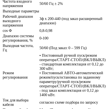
Частота входного
50/60 Гц ± 2%
напряжения
Выходные параметры
Рабочий диапазон
3ф х 200-440 (под заказ расширенный
выходного
диапазон)
напряжения
cos Ф
0,8-0,98
Диапазон системы
0-100
регулирования, %
Выходная частота,
50/60 (Под заказ: 0 – 599 Гц)
Гц
• Постоянный ручной пуск/режим
оператора/СТАРТ-СТОП/(ВКЛ/ВЫКЛ)
- стандартная комплектация от 0,12 до
300 кВт;
Режим
• Постоянный АВТО-автоматический
регулирования
режим/пуск/остановка по заданному
параметру/ручной пуск/режим
оператора/СТАРТ-СТОП/(ВКЛ/ВЫКЛ)
- под заказ комплектация от 0,12 до
1400 кВт.
Ток для выбора
согласно схеме подбора по запросу
кабеля