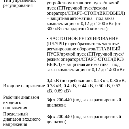
Тип управления/
устройством плавного пуска/прямой
регулирования
пуск (ПП)/ручной пуск/режим
оператора/СТАРТ-СТОП/(ВКЛ/ВЫКЛ)
+ защитная автоматика - под заказ
комплектация от 0,12 до 1200 кВт (от
300 кВт стандартный комлект);
• ЧАСТОТНОЕ РЕГУЛИРОВАНИЕ
(ПЧ/ЧРП): преобразователь частоты/
регулирование оборотов/ПЛАВНЫЙ
ПУСК/прямой пуск (ПП)/ручной пуск/
режим оператора/СТАРТ-СТОП/(ВКЛ/
ВЫКЛ) + защитная автоматика - под
заказ комплектация от 0,12 до 1400 кВт.
0,4 кВ (по требованию: 0.23 кв, 0.36 кВ,
Входное напряжение
0.38 кВ, 0.4 кВ, 0.44 кВ, 0.50 кВ, 0.52
кВ, 0.69 кВ)
Рабочий диапазон
3ф х 200-440 (под заказ расширенный
входного
диапазон)
напряжения
Предельный
3ф х 200-440 (под заказ расширенный
диапазон входного
диапазон)
напряжения