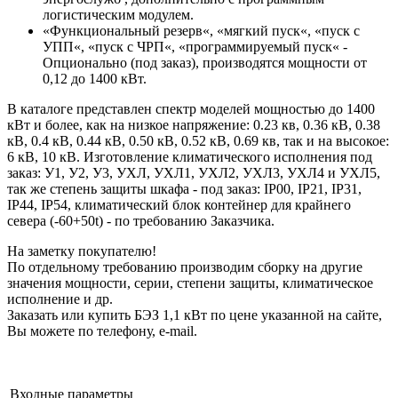
логистическим модулем.
«Функциональный резерв«, «мягкий пуск«, «пуск с
УПП«, «пуск с ЧРП«, «программируемый пуск« -
Опционально (под заказ), производятся мощности от
0,12 до 1400 кВт.
В каталоге представлен спектр моделей мощностью до 1400
кВт и более, как на низкое напряжение: 0.23 кв, 0.36 кВ, 0.38
кВ, 0.4 кВ, 0.44 кВ, 0.50 кВ, 0.52 кВ, 0.69 кв, так и на высокое:
6 кВ, 10 кВ. Изготовление климатического исполнения под
заказ: У1, У2, У3, УХЛ, УХЛ1, УХЛ2, УХЛ3, УХЛ4 и УХЛ5,
так же степень защиты шкафа - под заказ: IP00, IP21, IP31,
IP44, IP54, климатический блок контейнер для крайнего
севера (-60+50t) - по требованию Заказчика.
На заметку покупателю!
По отдельному требованию производим сборку на другие
значения мощности, серии, степени защиты, климатическое
исполнение и др.
Заказать или купить БЭЗ 1,1 кВт по цене указанной на сайте,
Вы можете по телефону, e-mail.
Входные параметры