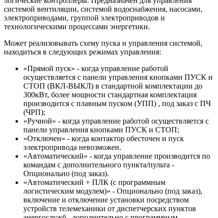
логические контроллеры. Предназначен для управления
системой вентиляции, системой водоснабжения, насосами,
электроприводами, группой электроприводов и
технологическими процессами энергетики.
Может реализовывать схему пуска и управления системой,
находиться в следующих режимах управления:
«Прямой пуск» - когда управление работой
осуществляется с панели управления кнопками ПУСК и
СТОП (ВКЛ-ВЫКЛ) в стандартной комплектации до
300кВт, более мощности стандартная комплектация
производится с плавным пуском (УПП) , под заказ с ПЧ
(ЧРП);
«Ручной» - когда управление работой осуществляется с
панели управления кнопками ПУСК и СТОП;
«Отключен» - когда контактор обесточен и пуск
электропривода невозможен.
«Автоматический» - когда управление производится по
командам с дополнительного пункта/пульта -
Опционально (под заказ).
«Автоматический + ПЛК (с программным
логистическим модулем)» - Опционально (под заказ),
включение и отключение установки посредством
устройств телемеханики от диспетчерских пунктов
энергослужб , дополнительно с программным