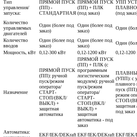
Тип
ПРЯМОЙ ПУСК
ПРЯМОЙ ПУСК
УПП УС
управления/
(ПП) -
(ПП) + ПЛК
ПЛАВНО
запуска:
СТАНДАРТНАЯ
(под заказ)
(под заказ
Количество
Один (более под
Один (более под
управляемых
Один (бол
заказ)
заказ)
двигателей
Количество
Один (более под
Один (более под
Один (бол
вводов
заказ)
заказ)
Мощность, кВт
0,12-300 кВт
0,12-1200 кВт
0,12-1200
ПРЯМОЙ ПУСК
(ПП) + ПЛК (с
ПРЯМОЙ ПУСК
программным
ПЛАВНЫ
(ПП): ручной
логистическим
(УПП): с 
пуск/режим
модулем): ручной
плавного 
оператора/
пуск/режим
пуск (ПП)
Назначение
СТАРТ-
оператора/
режим оп
СТОП/(ВКЛ/
СТАРТ-
СТОП/(В
ВЫКЛ) +
СТОП/(ВКЛ/
защитная 
защитная
ВЫКЛ) +
под заказ
автоматика
защитная
автоматика - под
заказ
Автоматика:
EKF/IEK/DEKraft
EKF/IEK/DEKraft
EKF/IEK/