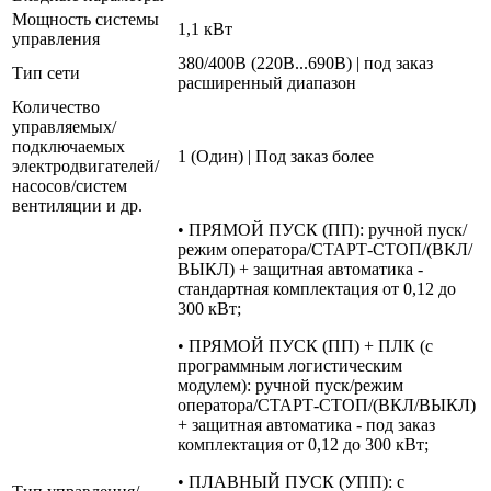
Мощность системы
1,1 кВт
управления
380/400В (220В...690В) | под заказ
Тип сети
расширенный диапазон
Количество
управляемых/
подключаемых
1 (Один) | Под заказ более
электродвигателей/
насосов/систем
вентиляции и др.
• ПРЯМОЙ ПУСК (ПП): ручной пуск/
режим оператора/СТАРТ-СТОП/(ВКЛ/
ВЫКЛ) + защитная автоматика -
стандартная комплектация от 0,12 до
300 кВт;
• ПРЯМОЙ ПУСК (ПП) + ПЛК (с
программным логистическим
модулем): ручной пуск/режим
оператора/СТАРТ-СТОП/(ВКЛ/ВЫКЛ)
+ защитная автоматика - под заказ
комплектация от 0,12 до 300 кВт;
• ПЛАВНЫЙ ПУСК (УПП): с