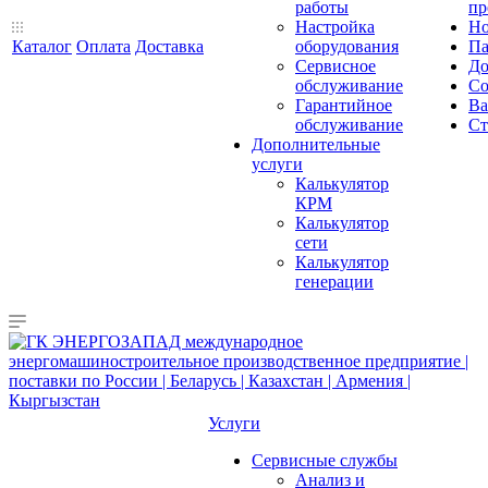
работы
пр
Настройка
Но
Каталог
Оплата
Доставка
оборудования
Па
Сервисное
До
обслуживание
Со
Гарантийное
Ва
обслуживание
Ст
Дополнительные
услуги
Калькулятор
КРМ
Калькулятор
сети
Калькулятор
генерации
Услуги
Сервисные службы
Анализ и