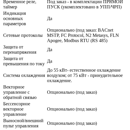
Временное реле,
Под заказ - в комплектации ПРЯМОЙ
таймер
ПУСК (укомплектовано в УПП/ЧРП)
Индикация
основных
Да
параметров
Опционально (под заказ: BACnet
Сетевые протоколы
MSTP, FC Protocol, N2 Metasys, FLN
Apogee, Modbus RTU (RS 485)
Защита от
Да
перенапряжения
Защита от
Да
превышения по току
До 55 кВт- естественное охлаждение
Система охлаждения
воздухом; от 75 кВт - принудительное
охлаждение.
Векторное
управление с
Опционально (под заказ)
обратной связью
Бессенсорное
векторное
Опционально (под заказ)
управление
Выносной/внешний
Опционально (под заказ)
пульт управления