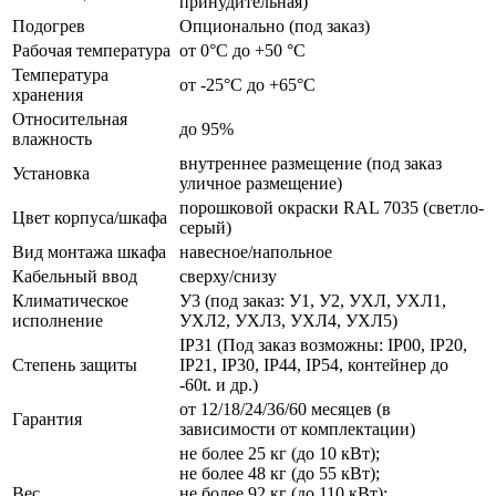
принудительная)
Подогрев
Опционально (под заказ)
Рабочая температура
от 0°C до +50 °C
Температура
от -25°C до +65°C
хранения
Относительная
до 95%
влажность
внутреннее размещение (под заказ
Установка
уличное размещение)
порошковой окраски RAL 7035 (светло-
Цвет корпуса/шкафа
серый)
Вид монтажа шкафа
навесное/напольное
Кабельный ввод
сверху/снизу
Климатическое
У3 (под заказ: У1, У2, УХЛ, УХЛ1,
исполнение
УХЛ2, УХЛ3, УХЛ4, УХЛ5)
IP31 (Под заказ возможны: IP00, IP20,
Степень защиты
IP21, IP30, IP44, IP54, контейнер до
-60t. и др.)
от 12/18/24/36/60 месяцев (в
Гарантия
зависимости от комплектации)
не более 25 кг (до 10 кВт);
не более 48 кг (до 55 кВт);
Вес
не более 92 кг (до 110 кВт);