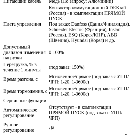
Питающий кабель
Медь (По запросу: Алюминий)
Контактор коммутационный DEKraft
(Россия) - в комплектации ПРЯМОЙ
ПУСК
Плата управления
Под заказ: Danfoss (Дания/Финляндия),
Schneider Electric (Франция), Instart
(Россия), ESQ (Корея/КНР), ABB
(Швеция), Hyundai (Корея) и др.
Допустимый
диапазон изменения
0-100%
нагрузки
Перегрузка, % в
(под заказ: 150%)
течение 1 минуты
Мгновенное/прямое (под заказ с УПП/
Время разгона, с
ЧРП: 1-20, 1-3600с)
Мгновенное/прямое (под заказ с УПП/
Время торможения, с
ЧРП: 1-20, 1-3600с)
Сервисные функции
Отсутствует - в комплектации
Автоматическое
ПРЯМОЙ ПУСК (под заказ с УПП/
регулирование
ЧРП)
Ручное
Да
регулирование