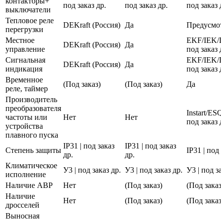
контакторы+
под заказ др.
под заказ др.
под заказ 
выключатели
Тепловое реле
DEKraft (Россия)
Да
Предусмо
перегрузки
Местное
EKF/IEK/
DEKraft (Россия)
Да
управление
под заказ 
Сигнальная
EKF/IEK/
DEKraft (Россия)
Да
индикация
под заказ 
Временное
(Под заказ)
(Под заказ)
Да
реле, таймер
Производитель
преобразователя
Instart/E
частоты или
Нет
Нет
под заказ 
устройства
плавного пуска
IP31 | под заказ
IP31 | под заказ
Степень защиты
IP31 | под
др.
др.
Климатическое
У3 | под заказ др.
У3 | под заказ др.
У3 | под з
исполнение
Наличие АВР
Нет
(Под заказ)
(Под заказ
Наличие
Нет
(Под заказ)
(Под заказ
дросселей
Выносная