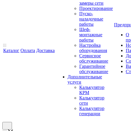
замеры сети
Проектирование
Пуско-
наладочные
работы
Предпри
Шеф-
монтажные
О
работы
пр
Настройка
Но
Каталог
Оплата
Доставка
оборудования
Па
Сервисное
До
обслуживание
Со
Гарантийное
Ва
обслуживание
Ст
Дополнительные
услуги
Калькулятор
КРМ
Калькулятор
сети
Калькулятор
генерации