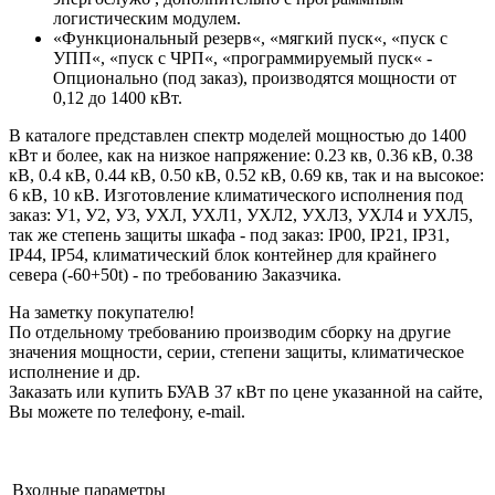
логистическим модулем.
«Функциональный резерв«, «мягкий пуск«, «пуск с
УПП«, «пуск с ЧРП«, «программируемый пуск« -
Опционально (под заказ), производятся мощности от
0,12 до 1400 кВт.
В каталоге представлен спектр моделей мощностью до 1400
кВт и более, как на низкое напряжение: 0.23 кв, 0.36 кВ, 0.38
кВ, 0.4 кВ, 0.44 кВ, 0.50 кВ, 0.52 кВ, 0.69 кв, так и на высокое:
6 кВ, 10 кВ. Изготовление климатического исполнения под
заказ: У1, У2, У3, УХЛ, УХЛ1, УХЛ2, УХЛ3, УХЛ4 и УХЛ5,
так же степень защиты шкафа - под заказ: IP00, IP21, IP31,
IP44, IP54, климатический блок контейнер для крайнего
севера (-60+50t) - по требованию Заказчика.
На заметку покупателю!
По отдельному требованию производим сборку на другие
значения мощности, серии, степени защиты, климатическое
исполнение и др.
Заказать или купить БУАВ 37 кВт по цене указанной на сайте,
Вы можете по телефону, e-mail.
Входные параметры