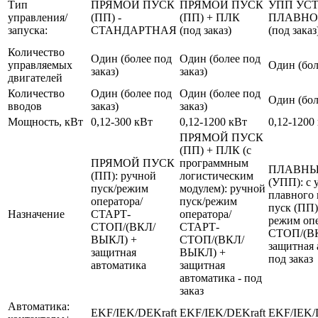
Тип
ПРЯМОЙ ПУСК
ПРЯМОЙ ПУСК
УПП УС
управления/
(ПП) -
(ПП) + ПЛК
ПЛАВНО
запуска:
СТАНДАРТНАЯ
(под заказ)
(под заказ
Количество
Один (более под
Один (более под
управляемых
Один (бол
заказ)
заказ)
двигателей
Количество
Один (более под
Один (более под
Один (бол
вводов
заказ)
заказ)
Мощность, кВт
0,12-300 кВт
0,12-1200 кВт
0,12-1200
ПРЯМОЙ ПУСК
(ПП) + ПЛК (с
ПРЯМОЙ ПУСК
программным
ПЛАВНЫ
(ПП): ручной
логистическим
(УПП): с 
пуск/режим
модулем): ручной
плавного 
оператора/
пуск/режим
пуск (ПП)
Назначение
СТАРТ-
оператора/
режим оп
СТОП/(ВКЛ/
СТАРТ-
СТОП/(В
ВЫКЛ) +
СТОП/(ВКЛ/
защитная 
защитная
ВЫКЛ) +
под заказ
автоматика
защитная
автоматика - под
заказ
Автоматика:
EKF/IEK/DEKraft
EKF/IEK/DEKraft
EKF/IEK/