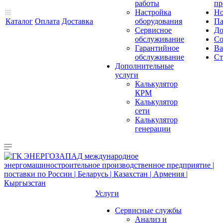
работы
пр
Настройка
Но
Каталог
Оплата
Доставка
оборудования
Па
Сервисное
До
обслуживание
Со
Гарантийное
Ва
обслуживание
Ст
Дополнительные
услуги
Калькулятор
КРМ
Калькулятор
сети
Калькулятор
генерации
Услуги
Сервисные службы
Анализ и