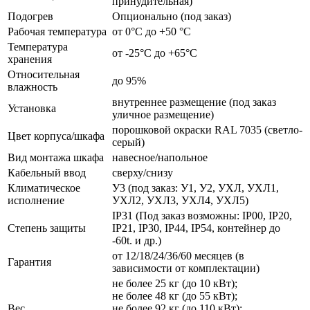
принудительная)
Подогрев
Опционально (под заказ)
Рабочая температура
от 0°C до +50 °C
Температура
от -25°C до +65°C
хранения
Относительная
до 95%
влажность
внутреннее размещение (под заказ
Установка
уличное размещение)
порошковой окраски RAL 7035 (светло-
Цвет корпуса/шкафа
серый)
Вид монтажа шкафа
навесное/напольное
Кабельный ввод
сверху/снизу
Климатическое
У3 (под заказ: У1, У2, УХЛ, УХЛ1,
исполнение
УХЛ2, УХЛ3, УХЛ4, УХЛ5)
IP31 (Под заказ возможны: IP00, IP20,
Степень защиты
IP21, IP30, IP44, IP54, контейнер до
-60t. и др.)
от 12/18/24/36/60 месяцев (в
Гарантия
зависимости от комплектации)
не более 25 кг (до 10 кВт);
не более 48 кг (до 55 кВт);
Вес
не более 92 кг (до 110 кВт);