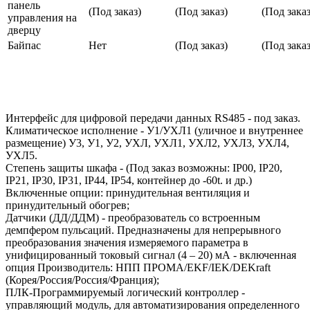
панель
(Под заказ)
(Под заказ)
(Под заказ
управления на
дверцу
Байпас
Нет
(Под заказ)
(Под заказ
Интерфейс для цифровой передачи данных RS485 - под заказ.
Климатическое исполнение - У1/УХЛ1 (уличное и внутреннее
размещение) У3, У1, У2, УХЛ, УХЛ1, УХЛ2, УХЛ3, УХЛ4,
УХЛ5.
Степень защиты шкафа - (Под заказ возможны: IP00, IP20,
IP21, IP30, IP31, IP44, IP54, контейнер до -60t. и др.)
Включенные опции: принудительная вентиляция и
принудительный обогрев;
Датчики (ДД/ДДМ) - преобразователь со встроенным
демпфером пульсаций. Предназначены для непрерывного
преобразования значения измеряемого параметра в
унифицированный токовый сигнал (4 – 20) мА - включенная
опция Производитель: НПП ПРОМА/EKF/IEK/DEKraft
(Корея/Россия/Россия/Франция);
ПЛК-Программируемый логический контроллер -
управляющий модуль, для автоматизирования определенного