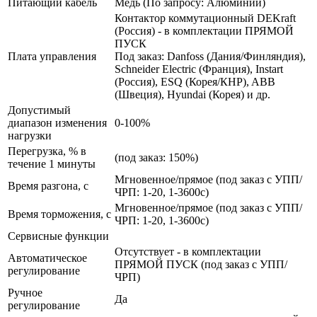
Питающий кабель
Медь (По запросу: Алюминий)
Контактор коммутационный DEKraft
(Россия) - в комплектации ПРЯМОЙ
ПУСК
Плата управления
Под заказ: Danfoss (Дания/Финляндия),
Schneider Electric (Франция), Instart
(Россия), ESQ (Корея/КНР), ABB
(Швеция), Hyundai (Корея) и др.
Допустимый
диапазон изменения
0-100%
нагрузки
Перегрузка, % в
(под заказ: 150%)
течение 1 минуты
Мгновенное/прямое (под заказ с УПП/
Время разгона, с
ЧРП: 1-20, 1-3600с)
Мгновенное/прямое (под заказ с УПП/
Время торможения, с
ЧРП: 1-20, 1-3600с)
Сервисные функции
Отсутствует - в комплектации
Автоматическое
ПРЯМОЙ ПУСК (под заказ с УПП/
регулирование
ЧРП)
Ручное
Да
регулирование