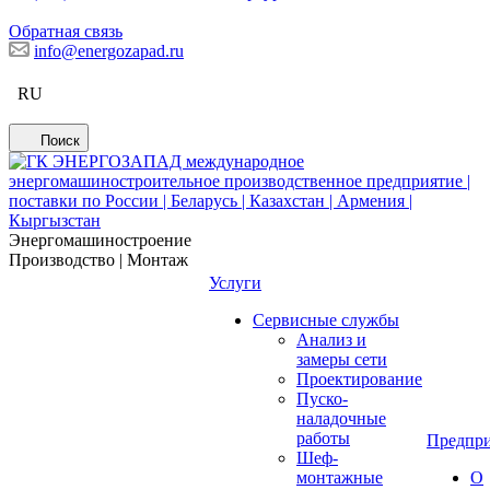
Обратная связь
info@energozapad.ru
RU
Поиск
Энергомашиностроение
Производство | Монтаж
Услуги
Сервисные службы
Анализ и
замеры сети
Проектирование
Пуско-
наладочные
работы
Предпри
Шеф-
монтажные
О