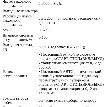
Частота входного
50/60 Гц ± 2%
напряжения
Выходные параметры
Рабочий диапазон
3ф х 200-440 (под заказ расширенный
выходного
диапазон)
напряжения
cos Ф
0,8-0,98
Диапазон системы
0-100
регулирования, %
Выходная частота,
50/60 (Под заказ: 0 – 599 Гц)
Гц
• Постоянный ручной пуск/режим
оператора/СТАРТ-СТОП/(ВКЛ/ВЫКЛ)
- стандартная комплектация от 0,12 до
300 кВт;
Режим
• Постоянный АВТО-автоматический
регулирования
режим/пуск/остановка по заданному
параметру/ручной пуск/режим
оператора/СТАРТ-СТОП/(ВКЛ/ВЫКЛ)
- под заказ комплектация от 0,12 до
1400 кВт.
Ток для выбора
согласно схеме подбора по запросу
кабеля