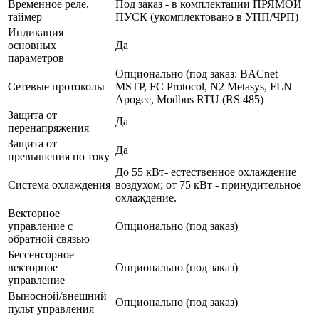
Временное реле,
Под заказ - в комплектации ПРЯМОЙ
таймер
ПУСК (укомплектовано в УПП/ЧРП)
Индикация
основных
Да
параметров
Опционально (под заказ: BACnet
Сетевые протоколы
MSTP, FC Protocol, N2 Metasys, FLN
Apogee, Modbus RTU (RS 485)
Защита от
Да
перенапряжения
Защита от
Да
превышения по току
До 55 кВт- естественное охлаждение
Система охлаждения
воздухом; от 75 кВт - принудительное
охлаждение.
Векторное
управление с
Опционально (под заказ)
обратной связью
Бессенсорное
векторное
Опционально (под заказ)
управление
Выносной/внешний
Опционально (под заказ)
пульт управления