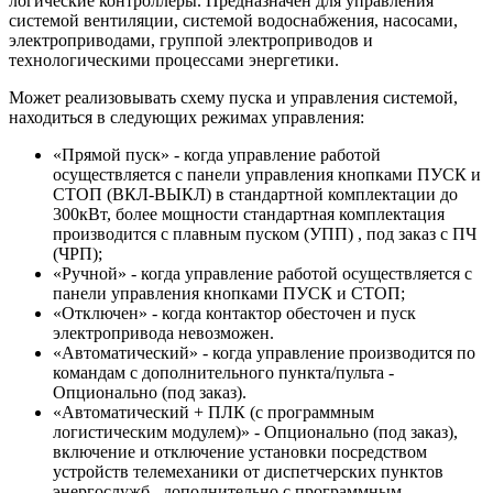
логические контроллеры. Предназначен для управления
системой вентиляции, системой водоснабжения, насосами,
электроприводами, группой электроприводов и
технологическими процессами энергетики.
Может реализовывать схему пуска и управления системой,
находиться в следующих режимах управления:
«Прямой пуск» - когда управление работой
осуществляется с панели управления кнопками ПУСК и
СТОП (ВКЛ-ВЫКЛ) в стандартной комплектации до
300кВт, более мощности стандартная комплектация
производится с плавным пуском (УПП) , под заказ с ПЧ
(ЧРП);
«Ручной» - когда управление работой осуществляется с
панели управления кнопками ПУСК и СТОП;
«Отключен» - когда контактор обесточен и пуск
электропривода невозможен.
«Автоматический» - когда управление производится по
командам с дополнительного пункта/пульта -
Опционально (под заказ).
«Автоматический + ПЛК (с программным
логистическим модулем)» - Опционально (под заказ),
включение и отключение установки посредством
устройств телемеханики от диспетчерских пунктов
энергослужб , дополнительно с программным