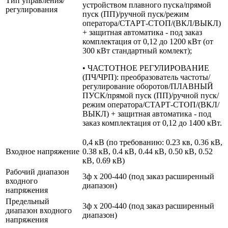
Тип управления/
устройством плавного пуска/прямой
регулирования
пуск (ПП)/ручной пуск/режим
оператора/СТАРТ-СТОП/(ВКЛ/ВЫКЛ)
+ защитная автоматика - под заказ
комплектация от 0,12 до 1200 кВт (от
300 кВт стандартный комлект);
• ЧАСТОТНОЕ РЕГУЛИРОВАНИЕ
(ПЧ/ЧРП): преобразователь частоты/
регулирование оборотов/ПЛАВНЫЙ
ПУСК/прямой пуск (ПП)/ручной пуск/
режим оператора/СТАРТ-СТОП/(ВКЛ/
ВЫКЛ) + защитная автоматика - под
заказ комплектация от 0,12 до 1400 кВт.
0,4 кВ (по требованию: 0.23 кв, 0.36 кВ,
Входное напряжение
0.38 кВ, 0.4 кВ, 0.44 кВ, 0.50 кВ, 0.52
кВ, 0.69 кВ)
Рабочий диапазон
3ф х 200-440 (под заказ расширенный
входного
диапазон)
напряжения
Предельный
3ф х 200-440 (под заказ расширенный
диапазон входного
диапазон)
напряжения