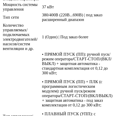
Мощность системы
37 кВт
управления
380/400В (220В...690В) | под заказ
Тип сети
расширенный диапазон
Количество
управляемых/
подключаемых
1 (Один) | Под заказ более
электродвигателей/
насосов/систем
вентиляции и др.
• ПРЯМОЙ ПУСК (ПП): ручной пуск/
режим оператора/СТАРТ-СТОП/(ВКЛ/
ВЫКЛ) + защитная автоматика -
стандартная комплектация от 0,12 до
300 кВт;
• ПРЯМОЙ ПУСК (ПП) + ПЛК (с
программным логистическим
модулем): ручной пуск/режим
оператора/СТАРТ-СТОП/(ВКЛ/ВЫКЛ)
+ защитная автоматика - под заказ
комплектация от 0,12 до 300 кВт;
• ПЛАВНЫЙ ПУСК (УПП): с