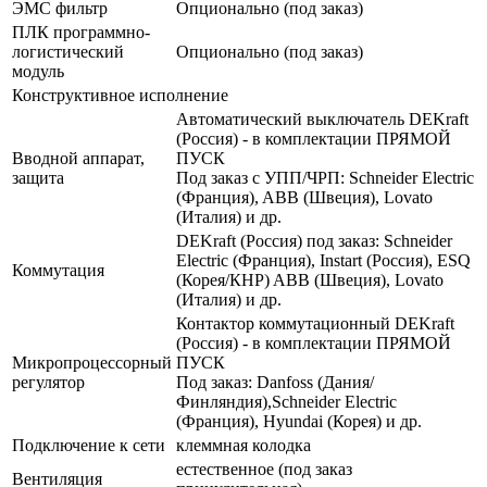
ЭМС фильтр
Опционально (под заказ)
ПЛК программно-
логистический
Опционально (под заказ)
модуль
Конструктивное исполнение
Автоматический выключатель DEKraft
(Россия) - в комплектации ПРЯМОЙ
Вводной аппарат,
ПУСК
защита
Под заказ с УПП/ЧРП: Schneider Electric
(Франция), ABB (Швеция), Lovato
(Италия) и др.
DEKraft (Россия) под заказ: Schneider
Electric (Франция), Instart (Россия), ESQ
Коммутация
(Корея/КНР) ABB (Швеция), Lovato
(Италия) и др.
Контактор коммутационный DEKraft
(Россия) - в комплектации ПРЯМОЙ
Микропроцессорный
ПУСК
регулятор
Под заказ: Danfoss (Дания/
Финляндия),Schneider Electric
(Франция), Hyundai (Корея) и др.
Подключение к сети
клеммная колодка
естественное (под заказ
Вентиляция