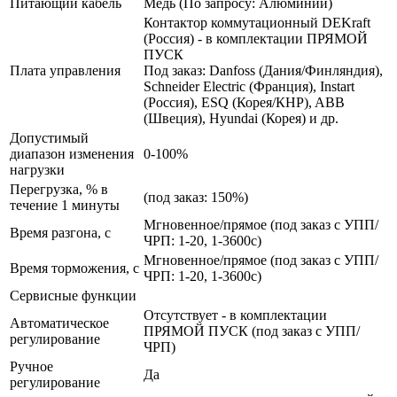
Питающий кабель
Медь (По запросу: Алюминий)
Контактор коммутационный DEKraft
(Россия) - в комплектации ПРЯМОЙ
ПУСК
Плата управления
Под заказ: Danfoss (Дания/Финляндия),
Schneider Electric (Франция), Instart
(Россия), ESQ (Корея/КНР), ABB
(Швеция), Hyundai (Корея) и др.
Допустимый
диапазон изменения
0-100%
нагрузки
Перегрузка, % в
(под заказ: 150%)
течение 1 минуты
Мгновенное/прямое (под заказ с УПП/
Время разгона, с
ЧРП: 1-20, 1-3600с)
Мгновенное/прямое (под заказ с УПП/
Время торможения, с
ЧРП: 1-20, 1-3600с)
Сервисные функции
Отсутствует - в комплектации
Автоматическое
ПРЯМОЙ ПУСК (под заказ с УПП/
регулирование
ЧРП)
Ручное
Да
регулирование