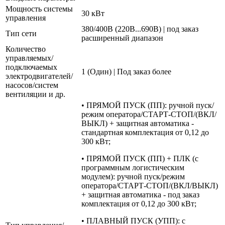
Мощность системы
30 кВт
управления
380/400В (220В...690В) | под заказ
Тип сети
расширенный диапазон
Количество
управляемых/
подключаемых
1 (Один) | Под заказ более
электродвигателей/
насосов/систем
вентиляции и др.
• ПРЯМОЙ ПУСК (ПП): ручной пуск/
режим оператора/СТАРТ-СТОП/(ВКЛ/
ВЫКЛ) + защитная автоматика -
стандартная комплектация от 0,12 до
300 кВт;
• ПРЯМОЙ ПУСК (ПП) + ПЛК (с
программным логистическим
модулем): ручной пуск/режим
оператора/СТАРТ-СТОП/(ВКЛ/ВЫКЛ)
+ защитная автоматика - под заказ
комплектация от 0,12 до 300 кВт;
• ПЛАВНЫЙ ПУСК (УПП): с