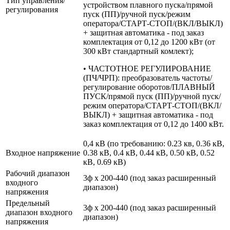
Тип управления/
устройством плавного пуска/прямой
регулирования
пуск (ПП)/ручной пуск/режим
оператора/СТАРТ-СТОП/(ВКЛ/ВЫКЛ)
+ защитная автоматика - под заказ
комплектация от 0,12 до 1200 кВт (от
300 кВт стандартный комлект);
• ЧАСТОТНОЕ РЕГУЛИРОВАНИЕ
(ПЧ/ЧРП): преобразователь частоты/
регулирование оборотов/ПЛАВНЫЙ
ПУСК/прямой пуск (ПП)/ручной пуск/
режим оператора/СТАРТ-СТОП/(ВКЛ/
ВЫКЛ) + защитная автоматика - под
заказ комплектация от 0,12 до 1400 кВт.
0,4 кВ (по требованию: 0.23 кв, 0.36 кВ,
Входное напряжение
0.38 кВ, 0.4 кВ, 0.44 кВ, 0.50 кВ, 0.52
кВ, 0.69 кВ)
Рабочий диапазон
3ф х 200-440 (под заказ расширенный
входного
диапазон)
напряжения
Предельный
3ф х 200-440 (под заказ расширенный
диапазон входного
диапазон)
напряжения