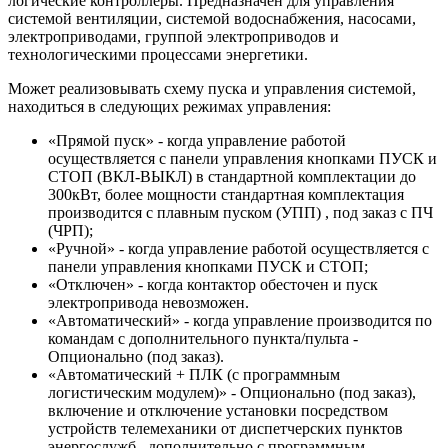
логические контроллеры. Предназначен для управления
системой вентиляции, системой водоснабжения, насосами,
электроприводами, группой электроприводов и
технологическими процессами энергетики.
Может реализовывать схему пуска и управления системой,
находиться в следующих режимах управления:
«Прямой пуск» - когда управление работой
осуществляется с панели управления кнопками ПУСК и
СТОП (ВКЛ-ВЫКЛ) в стандартной комплектации до
300кВт, более мощности стандартная комплектация
производится с плавным пуском (УПП) , под заказ с ПЧ
(ЧРП);
«Ручной» - когда управление работой осуществляется с
панели управления кнопками ПУСК и СТОП;
«Отключен» - когда контактор обесточен и пуск
электропривода невозможен.
«Автоматический» - когда управление производится по
командам с дополнительного пункта/пульта -
Опционально (под заказ).
«Автоматический + ПЛК (с программным
логистическим модулем)» - Опционально (под заказ),
включение и отключение установки посредством
устройств телемеханики от диспетчерских пунктов
энергослужб , дополнительно с программным