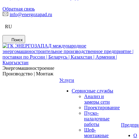
Обратная связь
info@energozapad.ru
RU
Поиск
Энергомашиностроение
Производство | Монтаж
Услуги
Сервисные службы
Анализ и
замеры сети
Проектирование
Пуско-
наладочные
работы
Предпри
Шеф-
монтажные
О