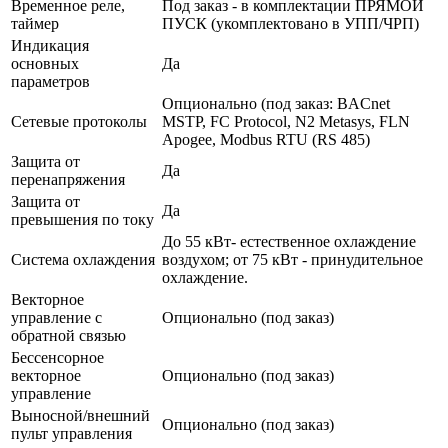
Временное реле,
Под заказ - в комплектации ПРЯМОЙ
таймер
ПУСК (укомплектовано в УПП/ЧРП)
Индикация
основных
Да
параметров
Опционально (под заказ: BACnet
Сетевые протоколы
MSTP, FC Protocol, N2 Metasys, FLN
Apogee, Modbus RTU (RS 485)
Защита от
Да
перенапряжения
Защита от
Да
превышения по току
До 55 кВт- естественное охлаждение
Система охлаждения
воздухом; от 75 кВт - принудительное
охлаждение.
Векторное
управление с
Опционально (под заказ)
обратной связью
Бессенсорное
векторное
Опционально (под заказ)
управление
Выносной/внешний
Опционально (под заказ)
пульт управления