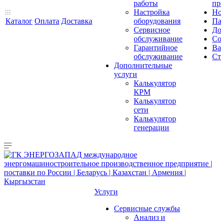
работы
пр
Настройка
Но
Каталог
Оплата
Доставка
оборудования
Па
Сервисное
До
обслуживание
Со
Гарантийное
Ва
обслуживание
Ст
Дополнительные
услуги
Калькулятор
КРМ
Калькулятор
сети
Калькулятор
генерации
Услуги
Сервисные службы
Анализ и