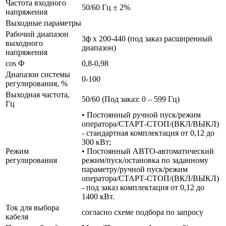
Частота входного
50/60 Гц ± 2%
напряжения
Выходные параметры
Рабочий диапазон
3ф х 200-440 (под заказ расширенный
выходного
диапазон)
напряжения
cos Ф
0,8-0,98
Диапазон системы
0-100
регулирования, %
Выходная частота,
50/60 (Под заказ: 0 – 599 Гц)
Гц
• Постоянный ручной пуск/режим
оператора/СТАРТ-СТОП/(ВКЛ/ВЫКЛ)
- стандартная комплектация от 0,12 до
300 кВт;
Режим
• Постоянный АВТО-автоматический
регулирования
режим/пуск/остановка по заданному
параметру/ручной пуск/режим
оператора/СТАРТ-СТОП/(ВКЛ/ВЫКЛ)
- под заказ комплектация от 0,12 до
1400 кВт.
Ток для выбора
согласно схеме подбора по запросу
кабеля