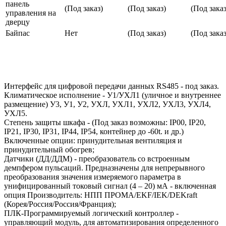
панель
(Под заказ)
(Под заказ)
(Под заказ
управления на
дверцу
Байпас
Нет
(Под заказ)
(Под заказ
Интерфейс для цифровой передачи данных RS485 - под заказ.
Климатическое исполнение - У1/УХЛ1 (уличное и внутреннее
размещение) У3, У1, У2, УХЛ, УХЛ1, УХЛ2, УХЛ3, УХЛ4,
УХЛ5.
Степень защиты шкафа - (Под заказ возможны: IP00, IP20,
IP21, IP30, IP31, IP44, IP54, контейнер до -60t. и др.)
Включенные опции: принудительная вентиляция и
принудительный обогрев;
Датчики (ДД/ДДМ) - преобразователь со встроенным
демпфером пульсаций. Предназначены для непрерывного
преобразования значения измеряемого параметра в
унифицированный токовый сигнал (4 – 20) мА - включенная
опция Производитель: НПП ПРОМА/EKF/IEK/DEKraft
(Корея/Россия/Россия/Франция);
ПЛК-Программируемый логический контроллер -
управляющий модуль, для автоматизирования определенного