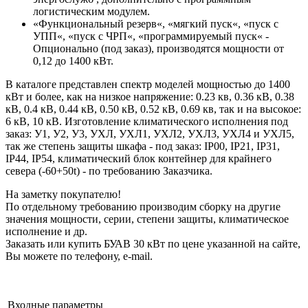
логистическим модулем.
«Функциональный резерв«, «мягкий пуск«, «пуск с
УПП«, «пуск с ЧРП«, «программируемый пуск« -
Опционально (под заказ), производятся мощности от
0,12 до 1400 кВт.
В каталоге представлен спектр моделей мощностью до 1400
кВт и более, как на низкое напряжение: 0.23 кв, 0.36 кВ, 0.38
кВ, 0.4 кВ, 0.44 кВ, 0.50 кВ, 0.52 кВ, 0.69 кв, так и на высокое:
6 кВ, 10 кВ. Изготовление климатического исполнения под
заказ: У1, У2, У3, УХЛ, УХЛ1, УХЛ2, УХЛ3, УХЛ4 и УХЛ5,
так же степень защиты шкафа - под заказ: IP00, IP21, IP31,
IP44, IP54, климатический блок контейнер для крайнего
севера (-60+50t) - по требованию Заказчика.
На заметку покупателю!
По отдельному требованию производим сборку на другие
значения мощности, серии, степени защиты, климатическое
исполнение и др.
Заказать или купить БУАВ 30 кВт по цене указанной на сайте,
Вы можете по телефону, e-mail.
Входные параметры