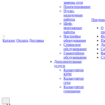
замеры сети
Проектирование
Пуско-
наладочные
работы
Предпри
Шеф-
монтажные
О
работы
пр
Настройка
Но
Каталог
Оплата
Доставка
оборудования
Па
Сервисное
До
обслуживание
Со
Гарантийное
Ва
обслуживание
Ст
Дополнительные
услуги
Калькулятор
КРМ
Калькулятор
сети
Калькулятор
генерации