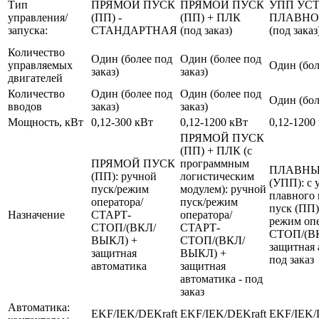
Тип
ПРЯМОЙ ПУСК
ПРЯМОЙ ПУСК
УПП УС
управления/
(ПП) -
(ПП) + ПЛК
ПЛАВНО
запуска:
СТАНДАРТНАЯ
(под заказ)
(под заказ
Количество
Один (более под
Один (более под
управляемых
Один (бол
заказ)
заказ)
двигателей
Количество
Один (более под
Один (более под
Один (бол
вводов
заказ)
заказ)
Мощность, кВт
0,12-300 кВт
0,12-1200 кВт
0,12-1200
ПРЯМОЙ ПУСК
(ПП) + ПЛК (с
ПРЯМОЙ ПУСК
программным
ПЛАВНЫ
(ПП): ручной
логистическим
(УПП): с 
пуск/режим
модулем): ручной
плавного 
оператора/
пуск/режим
пуск (ПП)
Назначение
СТАРТ-
оператора/
режим оп
СТОП/(ВКЛ/
СТАРТ-
СТОП/(В
ВЫКЛ) +
СТОП/(ВКЛ/
защитная 
защитная
ВЫКЛ) +
под заказ
автоматика
защитная
автоматика - под
заказ
Автоматика:
EKF/IEK/DEKraft
EKF/IEK/DEKraft
EKF/IEK/