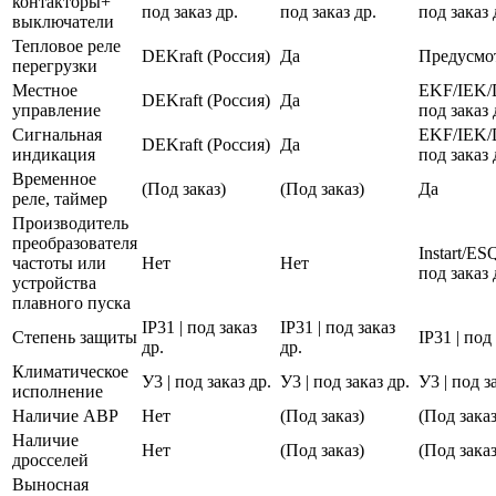
контакторы+
под заказ др.
под заказ др.
под заказ 
выключатели
Тепловое реле
DEKraft (Россия)
Да
Предусмо
перегрузки
Местное
EKF/IEK/
DEKraft (Россия)
Да
управление
под заказ 
Сигнальная
EKF/IEK/
DEKraft (Россия)
Да
индикация
под заказ 
Временное
(Под заказ)
(Под заказ)
Да
реле, таймер
Производитель
преобразователя
Instart/E
частоты или
Нет
Нет
под заказ 
устройства
плавного пуска
IP31 | под заказ
IP31 | под заказ
Степень защиты
IP31 | под
др.
др.
Климатическое
У3 | под заказ др.
У3 | под заказ др.
У3 | под з
исполнение
Наличие АВР
Нет
(Под заказ)
(Под заказ
Наличие
Нет
(Под заказ)
(Под заказ
дросселей
Выносная