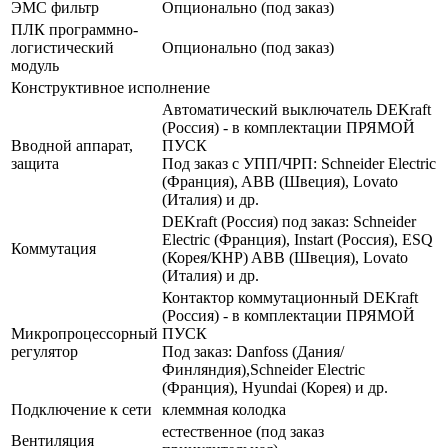
ЭМС фильтр
Опционально (под заказ)
ПЛК программно-
логистический
Опционально (под заказ)
модуль
Конструктивное исполнение
Автоматический выключатель DEKraft
(Россия) - в комплектации ПРЯМОЙ
Вводной аппарат,
ПУСК
защита
Под заказ с УПП/ЧРП: Schneider Electric
(Франция), ABB (Швеция), Lovato
(Италия) и др.
DEKraft (Россия) под заказ: Schneider
Electric (Франция), Instart (Россия), ESQ
Коммутация
(Корея/КНР) ABB (Швеция), Lovato
(Италия) и др.
Контактор коммутационный DEKraft
(Россия) - в комплектации ПРЯМОЙ
Микропроцессорный
ПУСК
регулятор
Под заказ: Danfoss (Дания/
Финляндия),Schneider Electric
(Франция), Hyundai (Корея) и др.
Подключение к сети
клеммная колодка
естественное (под заказ
Вентиляция