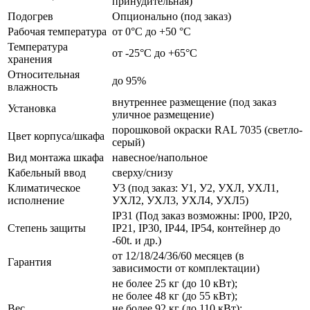
принудительная)
Подогрев
Опционально (под заказ)
Рабочая температура
от 0°C до +50 °C
Температура
от -25°C до +65°C
хранения
Относительная
до 95%
влажность
внутреннее размещение (под заказ
Установка
уличное размещение)
порошковой окраски RAL 7035 (светло-
Цвет корпуса/шкафа
серый)
Вид монтажа шкафа
навесное/напольное
Кабельный ввод
сверху/снизу
Климатическое
У3 (под заказ: У1, У2, УХЛ, УХЛ1,
исполнение
УХЛ2, УХЛ3, УХЛ4, УХЛ5)
IP31 (Под заказ возможны: IP00, IP20,
Степень защиты
IP21, IP30, IP44, IP54, контейнер до
-60t. и др.)
от 12/18/24/36/60 месяцев (в
Гарантия
зависимости от комплектации)
не более 25 кг (до 10 кВт);
не более 48 кг (до 55 кВт);
Вес
не более 92 кг (до 110 кВт);