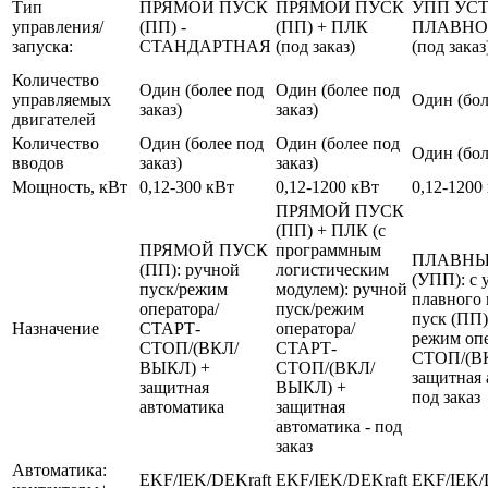
Тип
ПРЯМОЙ ПУСК
ПРЯМОЙ ПУСК
УПП УС
управления/
(ПП) -
(ПП) + ПЛК
ПЛАВНО
запуска:
СТАНДАРТНАЯ
(под заказ)
(под заказ
Количество
Один (более под
Один (более под
управляемых
Один (бол
заказ)
заказ)
двигателей
Количество
Один (более под
Один (более под
Один (бол
вводов
заказ)
заказ)
Мощность, кВт
0,12-300 кВт
0,12-1200 кВт
0,12-1200
ПРЯМОЙ ПУСК
(ПП) + ПЛК (с
ПРЯМОЙ ПУСК
программным
ПЛАВНЫ
(ПП): ручной
логистическим
(УПП): с 
пуск/режим
модулем): ручной
плавного 
оператора/
пуск/режим
пуск (ПП)
Назначение
СТАРТ-
оператора/
режим оп
СТОП/(ВКЛ/
СТАРТ-
СТОП/(В
ВЫКЛ) +
СТОП/(ВКЛ/
защитная 
защитная
ВЫКЛ) +
под заказ
автоматика
защитная
автоматика - под
заказ
Автоматика:
EKF/IEK/DEKraft
EKF/IEK/DEKraft
EKF/IEK/