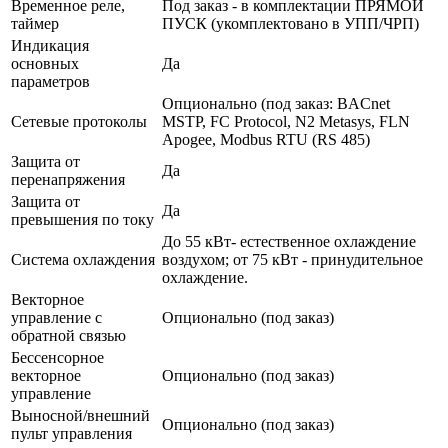
Временное реле,
Под заказ - в комплектации ПРЯМОЙ
таймер
ПУСК (укомплектовано в УПП/ЧРП)
Индикация
основных
Да
параметров
Опционально (под заказ: BACnet
Сетевые протоколы
MSTP, FC Protocol, N2 Metasys, FLN
Apogee, Modbus RTU (RS 485)
Защита от
Да
перенапряжения
Защита от
Да
превышения по току
До 55 кВт- естественное охлаждение
Система охлаждения
воздухом; от 75 кВт - принудительное
охлаждение.
Векторное
управление с
Опционально (под заказ)
обратной связью
Бессенсорное
векторное
Опционально (под заказ)
управление
Выносной/внешний
Опционально (под заказ)
пульт управления