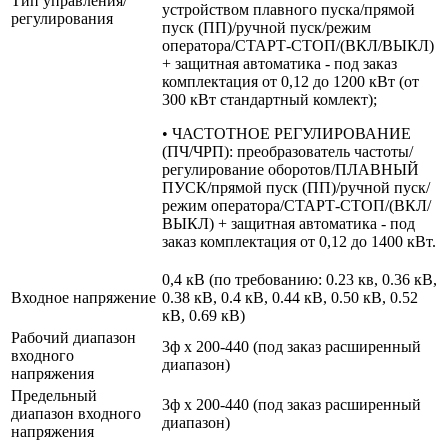
Тип управления/
устройством плавного пуска/прямой
регулирования
пуск (ПП)/ручной пуск/режим
оператора/СТАРТ-СТОП/(ВКЛ/ВЫКЛ)
+ защитная автоматика - под заказ
комплектация от 0,12 до 1200 кВт (от
300 кВт стандартный комлект);
• ЧАСТОТНОЕ РЕГУЛИРОВАНИЕ
(ПЧ/ЧРП): преобразователь частоты/
регулирование оборотов/ПЛАВНЫЙ
ПУСК/прямой пуск (ПП)/ручной пуск/
режим оператора/СТАРТ-СТОП/(ВКЛ/
ВЫКЛ) + защитная автоматика - под
заказ комплектация от 0,12 до 1400 кВт.
0,4 кВ (по требованию: 0.23 кв, 0.36 кВ,
Входное напряжение
0.38 кВ, 0.4 кВ, 0.44 кВ, 0.50 кВ, 0.52
кВ, 0.69 кВ)
Рабочий диапазон
3ф х 200-440 (под заказ расширенный
входного
диапазон)
напряжения
Предельный
3ф х 200-440 (под заказ расширенный
диапазон входного
диапазон)
напряжения