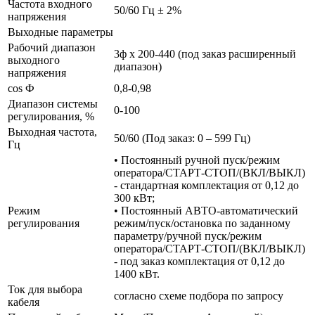
Частота входного
50/60 Гц ± 2%
напряжения
Выходные параметры
Рабочий диапазон
3ф х 200-440 (под заказ расширенный
выходного
диапазон)
напряжения
cos Ф
0,8-0,98
Диапазон системы
0-100
регулирования, %
Выходная частота,
50/60 (Под заказ: 0 – 599 Гц)
Гц
• Постоянный ручной пуск/режим
оператора/СТАРТ-СТОП/(ВКЛ/ВЫКЛ)
- стандартная комплектация от 0,12 до
300 кВт;
Режим
• Постоянный АВТО-автоматический
регулирования
режим/пуск/остановка по заданному
параметру/ручной пуск/режим
оператора/СТАРТ-СТОП/(ВКЛ/ВЫКЛ)
- под заказ комплектация от 0,12 до
1400 кВт.
Ток для выбора
согласно схеме подбора по запросу
кабеля