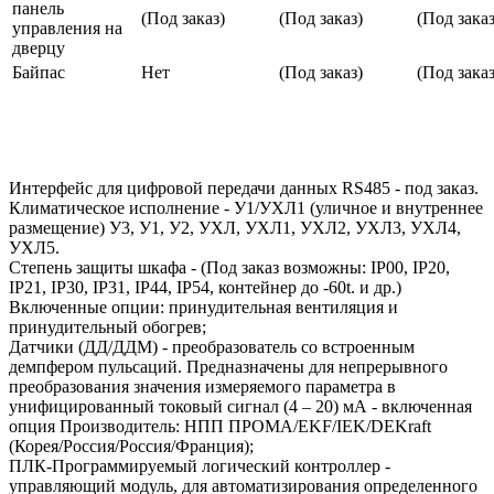
панель
(Под заказ)
(Под заказ)
(Под заказ
управления на
дверцу
Байпас
Нет
(Под заказ)
(Под заказ
Интерфейс для цифровой передачи данных RS485 - под заказ.
Климатическое исполнение - У1/УХЛ1 (уличное и внутреннее
размещение) У3, У1, У2, УХЛ, УХЛ1, УХЛ2, УХЛ3, УХЛ4,
УХЛ5.
Степень защиты шкафа - (Под заказ возможны: IP00, IP20,
IP21, IP30, IP31, IP44, IP54, контейнер до -60t. и др.)
Включенные опции: принудительная вентиляция и
принудительный обогрев;
Датчики (ДД/ДДМ) - преобразователь со встроенным
демпфером пульсаций. Предназначены для непрерывного
преобразования значения измеряемого параметра в
унифицированный токовый сигнал (4 – 20) мА - включенная
опция Производитель: НПП ПРОМА/EKF/IEK/DEKraft
(Корея/Россия/Россия/Франция);
ПЛК-Программируемый логический контроллер -
управляющий модуль, для автоматизирования определенного