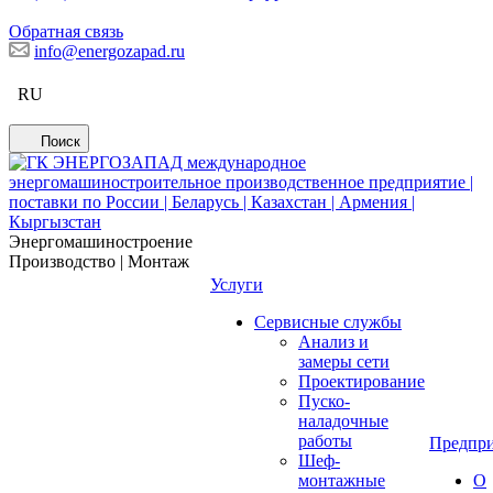
Обратная связь
info@energozapad.ru
RU
Поиск
Энергомашиностроение
Производство | Монтаж
Услуги
Сервисные службы
Анализ и
замеры сети
Проектирование
Пуско-
наладочные
работы
Предпри
Шеф-
монтажные
О