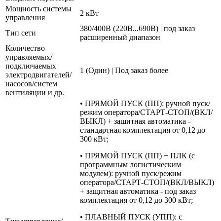
Мощность системы
2 кВт
управления
380/400В (220В...690В) | под заказ
Тип сети
расширенный диапазон
Количество
управляемых/
подключаемых
1 (Один) | Под заказ более
электродвигателей/
насосов/систем
вентиляции и др.
• ПРЯМОЙ ПУСК (ПП): ручной пуск/
режим оператора/СТАРТ-СТОП/(ВКЛ/
ВЫКЛ) + защитная автоматика -
стандартная комплектация от 0,12 до
300 кВт;
• ПРЯМОЙ ПУСК (ПП) + ПЛК (с
программным логистическим
модулем): ручной пуск/режим
оператора/СТАРТ-СТОП/(ВКЛ/ВЫКЛ)
+ защитная автоматика - под заказ
комплектация от 0,12 до 300 кВт;
• ПЛАВНЫЙ ПУСК (УПП): с