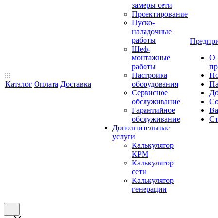
замеры сети
Проектирование
Пуско-
наладочные
работы
Предпри
Шеф-
монтажные
О
работы
пр
Настройка
Но
Каталог
Оплата
Доставка
оборудования
Па
Сервисное
До
обслуживание
Со
Гарантийное
Ва
обслуживание
Ст
Дополнительные
услуги
Калькулятор
КРМ
Калькулятор
сети
Калькулятор
генерации