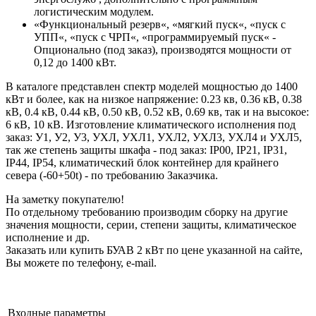
логистическим модулем.
«Функциональный резерв«, «мягкий пуск«, «пуск с
УПП«, «пуск с ЧРП«, «программируемый пуск« -
Опционально (под заказ), производятся мощности от
0,12 до 1400 кВт.
В каталоге представлен спектр моделей мощностью до 1400
кВт и более, как на низкое напряжение: 0.23 кв, 0.36 кВ, 0.38
кВ, 0.4 кВ, 0.44 кВ, 0.50 кВ, 0.52 кВ, 0.69 кв, так и на высокое:
6 кВ, 10 кВ. Изготовление климатического исполнения под
заказ: У1, У2, У3, УХЛ, УХЛ1, УХЛ2, УХЛ3, УХЛ4 и УХЛ5,
так же степень защиты шкафа - под заказ: IP00, IP21, IP31,
IP44, IP54, климатический блок контейнер для крайнего
севера (-60+50t) - по требованию Заказчика.
На заметку покупателю!
По отдельному требованию производим сборку на другие
значения мощности, серии, степени защиты, климатическое
исполнение и др.
Заказать или купить БУАВ 2 кВт по цене указанной на сайте,
Вы можете по телефону, e-mail.
Входные параметры