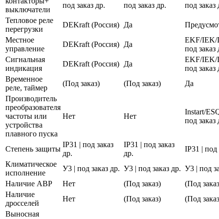
контакторы+
под заказ др.
под заказ др.
под заказ 
выключатели
Тепловое реле
DEKraft (Россия)
Да
Предусмо
перегрузки
Местное
EKF/IEK/
DEKraft (Россия)
Да
управление
под заказ 
Сигнальная
EKF/IEK/
DEKraft (Россия)
Да
индикация
под заказ 
Временное
(Под заказ)
(Под заказ)
Да
реле, таймер
Производитель
преобразователя
Instart/E
частоты или
Нет
Нет
под заказ 
устройства
плавного пуска
IP31 | под заказ
IP31 | под заказ
Степень защиты
IP31 | под
др.
др.
Климатическое
У3 | под заказ др.
У3 | под заказ др.
У3 | под з
исполнение
Наличие АВР
Нет
(Под заказ)
(Под заказ
Наличие
Нет
(Под заказ)
(Под заказ
дросселей
Выносная