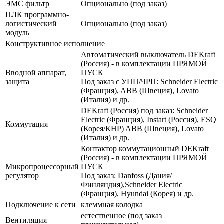
ЭМС фильтр
Опционально (под заказ)
ПЛК программно-
логистический
Опционально (под заказ)
модуль
Конструктивное исполнение
Автоматический выключатель DEKraft
(Россия) - в комплектации ПРЯМОЙ
Вводной аппарат,
ПУСК
защита
Под заказ с УПП/ЧРП: Schneider Electric
(Франция), ABB (Швеция), Lovato
(Италия) и др.
DEKraft (Россия) под заказ: Schneider
Electric (Франция), Instart (Россия), ESQ
Коммутация
(Корея/КНР) ABB (Швеция), Lovato
(Италия) и др.
Контактор коммутационный DEKraft
(Россия) - в комплектации ПРЯМОЙ
Микропроцессорный
ПУСК
регулятор
Под заказ: Danfoss (Дания/
Финляндия),Schneider Electric
(Франция), Hyundai (Корея) и др.
Подключение к сети
клеммная колодка
естественное (под заказ
Вентиляция