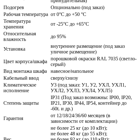
принудительная)
Подогрев
Опционально (под заказ)
Рабочая температура
от 0°C до +50 °C
Температура
от -25°C до +65°C
хранения
Относительная
до 95%
влажность
внутреннее размещение (под заказ
Установка
уличное размещение)
порошковой окраски RAL 7035 (светло-
Цвет корпуса/шкафа
серый)
Вид монтажа шкафа
навесное/напольное
Кабельный ввод
сверху/снизу
Климатическое
У3 (под заказ: У1, У2, УХЛ, УХЛ1,
исполнение
УХЛ2, УХЛ3, УХЛ4, УХЛ5)
IP31 (Под заказ возможны: IP00, IP20,
Степень защиты
IP21, IP30, IP44, IP54, контейнер до
-60t. и др.)
от 12/18/24/36/60 месяцев (в
Гарантия
зависимости от комплектации)
не более 25 кг (до 10 кВт);
не более 48 кг (до 55 кВт);
Вес
не более 92 кг (до 110 кВт);