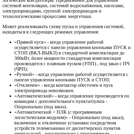
логические контроллеры. Предназначен для управления
системой вентиляции, системой водоснабжения, насосами,
электроприводами, группой электроприводов и
технологическими процессами энергетики.
Может реализовывать схему пуска и управления системой,
находиться в следующих режимах управления:
«Прямой пуск» - когда управление работой
осуществляется с панели управления кнопками ПУСК и
СТОП (ВКЛ-ВЫКЛ) в стандартной комплектации до
300кВт, более мощности стандартная комплектация
производится с плавным пуском (УПП) , под заказ с ПЧ
(ЧРП);
«Ручной» - когда управление работой осуществляется с
панели управления кнопками ПУСК и СТОП;
«Отключен» - когда контактор обесточен и пуск
электропривода невозможен.
«Автоматический» - когда управление производится по
командам с дополнительного пункта/пульта -
Опционально (под заказ).
«Автоматический + ПЛК (с программным
логистическим модулем)» - Опционально (под заказ),
включение и отключение установки посредством
устройств телемеханики от диспетчерских пунктов
энергослужб , дополнительно с программным