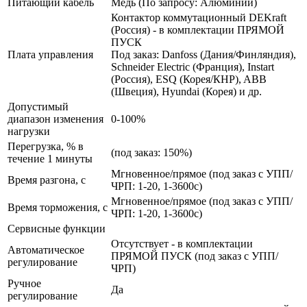
Питающий кабель
Медь (По запросу: Алюминий)
Контактор коммутационный DEKraft
(Россия) - в комплектации ПРЯМОЙ
ПУСК
Плата управления
Под заказ: Danfoss (Дания/Финляндия),
Schneider Electric (Франция), Instart
(Россия), ESQ (Корея/КНР), ABB
(Швеция), Hyundai (Корея) и др.
Допустимый
диапазон изменения
0-100%
нагрузки
Перегрузка, % в
(под заказ: 150%)
течение 1 минуты
Мгновенное/прямое (под заказ с УПП/
Время разгона, с
ЧРП: 1-20, 1-3600с)
Мгновенное/прямое (под заказ с УПП/
Время торможения, с
ЧРП: 1-20, 1-3600с)
Сервисные функции
Отсутствует - в комплектации
Автоматическое
ПРЯМОЙ ПУСК (под заказ с УПП/
регулирование
ЧРП)
Ручное
Да
регулирование