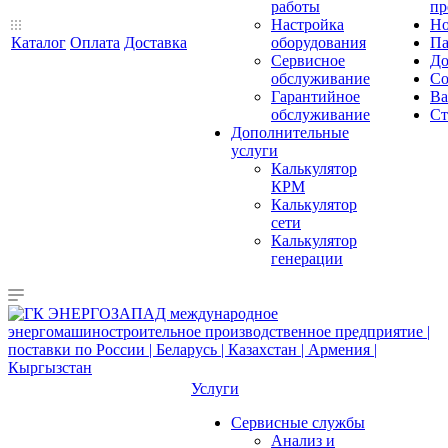
работы
пр
Настройка
Но
Каталог
Оплата
Доставка
оборудования
Па
Сервисное
До
обслуживание
Со
Гарантийное
Ва
обслуживание
Ст
Дополнительные
услуги
Калькулятор
КРМ
Калькулятор
сети
Калькулятор
генерации
Услуги
Сервисные службы
Анализ и