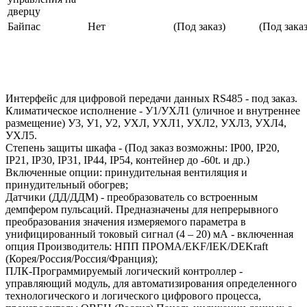
дверцу
Байпас
Нет
(Под заказ)
(Под заказ
Интерфейс для цифровой передачи данных RS485 - под заказ.
Климатическое исполнение - У1/УХЛ1 (уличное и внутреннее
размещение) У3, У1, У2, УХЛ, УХЛ1, УХЛ2, УХЛ3, УХЛ4,
УХЛ5.
Степень защиты шкафа - (Под заказ возможны: IP00, IP20,
IP21, IP30, IP31, IP44, IP54, контейнер до -60t. и др.)
Включенные опции: принудительная вентиляция и
принудительный обогрев;
Датчики (ДД/ДДМ) - преобразователь со встроенным
демпфером пульсаций. Предназначены для непрерывного
преобразования значения измеряемого параметра в
унифицированный токовый сигнал (4 – 20) мА - включенная
опция Производитель: НПП ПРОМА/EKF/IEK/DEKraft
(Корея/Россия/Россия/Франция);
ПЛК-Программируемый логический контроллер -
управляющий модуль, для автоматизирования определенного
технологического и логического цифрового процесса,