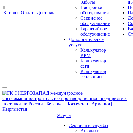
работы
пр
Настройка
Но
Каталог
Оплата
Доставка
оборудования
Па
Сервисное
До
обслуживание
Со
Гарантийное
Ва
обслуживание
Ст
Дополнительные
услуги
Калькулятор
КРМ
Калькулятор
сети
Калькулятор
генерации
Услуги
Сервисные службы
Анализ и