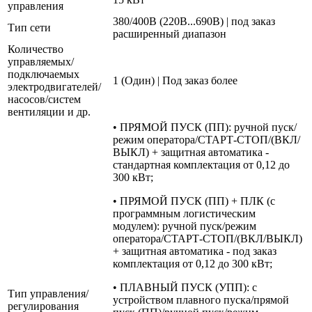
управления
380/400В (220В...690В) | под заказ
Тип сети
расширенный диапазон
Количество
управляемых/
подключаемых
1 (Один) | Под заказ более
электродвигателей/
насосов/систем
вентиляции и др.
• ПРЯМОЙ ПУСК (ПП): ручной пуск/
режим оператора/СТАРТ-СТОП/(ВКЛ/
ВЫКЛ) + защитная автоматика -
стандартная комплектация от 0,12 до
300 кВт;
• ПРЯМОЙ ПУСК (ПП) + ПЛК (с
программным логистическим
модулем): ручной пуск/режим
оператора/СТАРТ-СТОП/(ВКЛ/ВЫКЛ)
+ защитная автоматика - под заказ
комплектация от 0,12 до 300 кВт;
• ПЛАВНЫЙ ПУСК (УПП): с
Тип управления/
устройством плавного пуска/прямой
регулирования