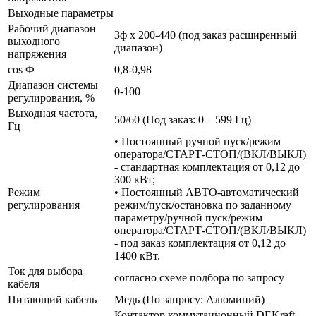
Выходные параметры
Рабочий диапазон
3ф х 200-440 (под заказ расширенный
выходного
диапазон)
напряжения
cos Ф
0,8-0,98
Диапазон системы
0-100
регулирования, %
Выходная частота,
50/60 (Под заказ: 0 – 599 Гц)
Гц
• Постоянный ручной пуск/режим
оператора/СТАРТ-СТОП/(ВКЛ/ВЫКЛ)
- стандартная комплектация от 0,12 до
300 кВт;
Режим
• Постоянный АВТО-автоматический
регулирования
режим/пуск/остановка по заданному
параметру/ручной пуск/режим
оператора/СТАРТ-СТОП/(ВКЛ/ВЫКЛ)
- под заказ комплектация от 0,12 до
1400 кВт.
Ток для выбора
согласно схеме подбора по запросу
кабеля
Питающий кабель
Медь (По запросу: Алюминий)
Контактор коммутационный DEKraft