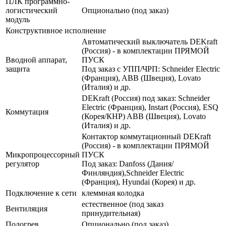
ПЛК программно-
логистический
Опционально (под заказ)
модуль
Конструктивное исполнение
Автоматический выключатель DEKraft
(Россия) - в комплектации ПРЯМОЙ
Вводной аппарат,
ПУСК
защита
Под заказ с УПП/ЧРП: Schneider Electric
(Франция), ABB (Швеция), Lovato
(Италия) и др.
DEKraft (Россия) под заказ: Schneider
Electric (Франция), Instart (Россия), ESQ
Коммутация
(Корея/КНР) ABB (Швеция), Lovato
(Италия) и др.
Контактор коммутационный DEKraft
(Россия) - в комплектации ПРЯМОЙ
Микропроцессорный
ПУСК
регулятор
Под заказ: Danfoss (Дания/
Финляндия),Schneider Electric
(Франция), Hyundai (Корея) и др.
Подключение к сети
клеммная колодка
естественное (под заказ
Вентиляция
принудительная)
Подогрев
Опционально (под заказ)