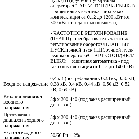
пуск (ПП)/ручной пуск/режим
оператора/СТАРТ-СТОП/(ВКЛ/ВЫКЛ)
+ защитная автоматика - под заказ
комплектация от 0,12 до 1200 кВт (от
300 кВт стандартный комлект);
• ЧАСТОТНОЕ РЕГУЛИРОВАНИЕ
(ПЧ/ЧРП): преобразователь частоты/
регулирование оборотов/ПЛАВНЫЙ
ПУСК/прямой пуск (ПП)/ручной пуск/
режим оператора/СТАРТ-СТОП/(ВКЛ/
ВЫКЛ) + защитная автоматика - под
заказ комплектация от 0,12 до 1400 кВт.
0,4 кВ (по требованию: 0.23 кв, 0.36 кВ,
Входное напряжение
0.38 кВ, 0.4 кВ, 0.44 кВ, 0.50 кВ, 0.52
кВ, 0.69 кВ)
Рабочий диапазон
3ф х 200-440 (под заказ расширенный
входного
диапазон)
напряжения
Предельный
3ф х 200-440 (под заказ расширенный
диапазон входного
диапазон)
напряжения
Частота входного
50/60 Гц ± 2%
напряжения