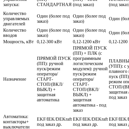
запуска:
СТАНДАРТНАЯ
(под заказ)
(под заказ
Количество
Один (более под
Один (более под
управляемых
Один (бол
заказ)
заказ)
двигателей
Количество
Один (более под
Один (более под
Один (бол
вводов
заказ)
заказ)
Мощность, кВт
0,12-300 кВт
0,12-1200 кВт
0,12-1200
ПРЯМОЙ ПУСК
(ПП) + ПЛК (с
ПРЯМОЙ ПУСК
программным
ПЛАВНЫ
(ПП): ручной
логистическим
(УПП): с 
пуск/режим
модулем): ручной
плавного 
оператора/
пуск/режим
пуск (ПП)
Назначение
СТАРТ-
оператора/
режим оп
СТОП/(ВКЛ/
СТАРТ-
СТОП/(В
ВЫКЛ) +
СТОП/(ВКЛ/
защитная 
защитная
ВЫКЛ) +
под заказ
автоматика
защитная
автоматика - под
заказ
Автоматика:
EKF/IEK/DEKraft
EKF/IEK/DEKraft
EKF/IEK/
контакторы+
под заказ др.
под заказ др.
под заказ 
выключатели