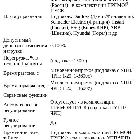
(Россия) - в комплектации ПРЯМОЙ
ПУСК
Плата управления
Под заказ: Danfoss (Дания/Финляндия),
Schneider Electric (Франция), Instart
(Россия), ESQ (Корея/КНР), ABB
(Швеция), Hyundai (Корея) и др.
Допустимый
диапазон изменения
0-100%
нагрузки
Перегрузка, % в
(под заказ: 150%)
течение 1 минуты
Мгновенное/прямое (под заказ с УПП/
Время разгона, с
ЧРП: 1-20, 1-3600с)
Мгновенное/прямое (под заказ с УПП/
Время торможения, с
ЧРП: 1-20, 1-3600с)
Сервисные функции
Отсутствует - в комплектации
Автоматическое
ПРЯМОЙ ПУСК (под заказ с УПП/
регулирование
ЧРП)
Ручное
Да
регулирование
Временное реле,
Под заказ - в комплектации ПРЯМОЙ
таймер
ПУСК (укомплектовано в УПП/ЧРП)