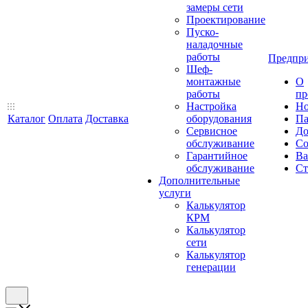
замеры сети
Проектирование
Пуско-
наладочные
работы
Предпри
Шеф-
монтажные
О
работы
пр
Настройка
Но
Каталог
Оплата
Доставка
оборудования
Па
Сервисное
До
обслуживание
Со
Гарантийное
Ва
обслуживание
Ст
Дополнительные
услуги
Калькулятор
КРМ
Калькулятор
сети
Калькулятор
генерации