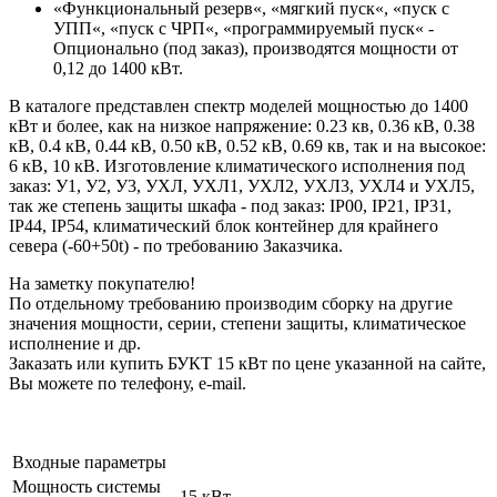
«Функциональный резерв«, «мягкий пуск«, «пуск с
УПП«, «пуск с ЧРП«, «программируемый пуск« -
Опционально (под заказ), производятся мощности от
0,12 до 1400 кВт.
В каталоге представлен спектр моделей мощностью до 1400
кВт и более, как на низкое напряжение: 0.23 кв, 0.36 кВ, 0.38
кВ, 0.4 кВ, 0.44 кВ, 0.50 кВ, 0.52 кВ, 0.69 кв, так и на высокое:
6 кВ, 10 кВ. Изготовление климатического исполнения под
заказ: У1, У2, У3, УХЛ, УХЛ1, УХЛ2, УХЛ3, УХЛ4 и УХЛ5,
так же степень защиты шкафа - под заказ: IP00, IP21, IP31,
IP44, IP54, климатический блок контейнер для крайнего
севера (-60+50t) - по требованию Заказчика.
На заметку покупателю!
По отдельному требованию производим сборку на другие
значения мощности, серии, степени защиты, климатическое
исполнение и др.
Заказать или купить БУКТ 15 кВт по цене указанной на сайте,
Вы можете по телефону, e-mail.
Входные параметры
Мощность системы
15 кВт