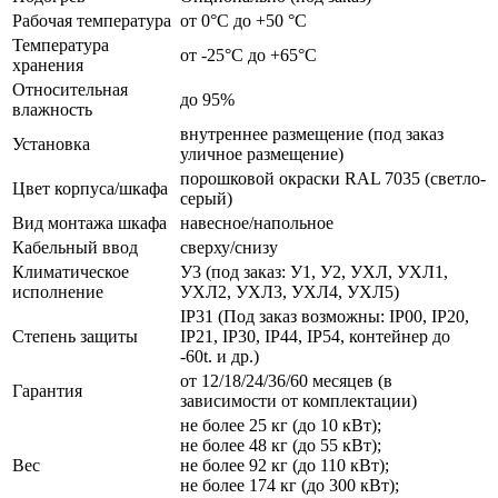
Рабочая температура
от 0°C до +50 °C
Температура
от -25°C до +65°C
хранения
Относительная
до 95%
влажность
внутреннее размещение (под заказ
Установка
уличное размещение)
порошковой окраски RAL 7035 (светло-
Цвет корпуса/шкафа
серый)
Вид монтажа шкафа
навесное/напольное
Кабельный ввод
сверху/снизу
Климатическое
У3 (под заказ: У1, У2, УХЛ, УХЛ1,
исполнение
УХЛ2, УХЛ3, УХЛ4, УХЛ5)
IP31 (Под заказ возможны: IP00, IP20,
Степень защиты
IP21, IP30, IP44, IP54, контейнер до
-60t. и др.)
от 12/18/24/36/60 месяцев (в
Гарантия
зависимости от комплектации)
не более 25 кг (до 10 кВт);
не более 48 кг (до 55 кВт);
Вес
не более 92 кг (до 110 кВт);
не более 174 кг (до 300 кВт);