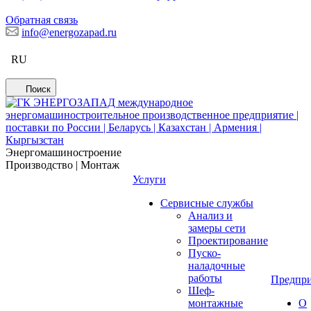
Обратная связь
info@energozapad.ru
RU
Поиск
Энергомашиностроение
Производство | Монтаж
Услуги
Сервисные службы
Анализ и
замеры сети
Проектирование
Пуско-
наладочные
работы
Предпри
Шеф-
монтажные
О