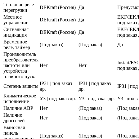
Тепловое реле
DEKraft (Россия)
Да
Предусмо
перегрузки
Местное
EKF/IEK/
DEKraft (Россия)
Да
управление
под заказ 
Сигнальная
EKF/IEK/
DEKraft (Россия)
Да
индикация
под заказ 
Временное
(Под заказ)
(Под заказ)
Да
реле, таймер
Производитель
преобразователя
Instart/E
частоты или
Нет
Нет
под заказ 
устройства
плавного пуска
IP31 | под заказ
IP31 | под заказ
Степень защиты
IP31 | под
др.
др.
Климатическое
У3 | под заказ др.
У3 | под заказ др.
У3 | под з
исполнение
Наличие АВР
Нет
(Под заказ)
(Под заказ
Наличие
Нет
(Под заказ)
(Под заказ
дросселей
Выносная
панель
(Под заказ)
(Под заказ)
(Под заказ
управления на