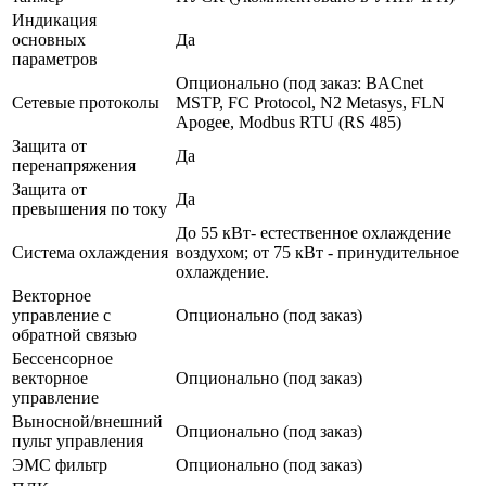
Индикация
основных
Да
параметров
Опционально (под заказ: BACnet
Сетевые протоколы
MSTP, FC Protocol, N2 Metasys, FLN
Apogee, Modbus RTU (RS 485)
Защита от
Да
перенапряжения
Защита от
Да
превышения по току
До 55 кВт- естественное охлаждение
Система охлаждения
воздухом; от 75 кВт - принудительное
охлаждение.
Векторное
управление с
Опционально (под заказ)
обратной связью
Бессенсорное
векторное
Опционально (под заказ)
управление
Выносной/внешний
Опционально (под заказ)
пульт управления
ЭМС фильтр
Опционально (под заказ)