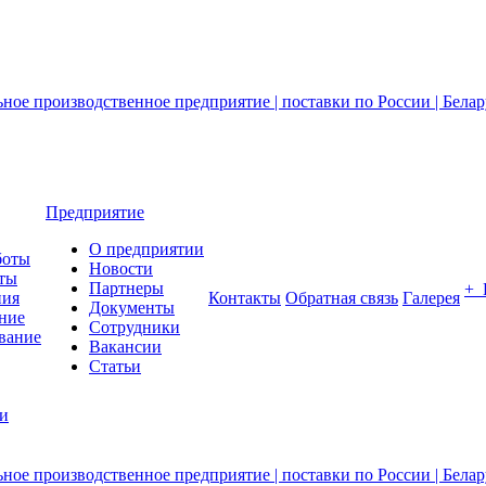
Предприятие
О предприятии
боты
Новости
ты
Партнеры
+
ния
Контакты
Обратная связь
Галерея
Документы
ние
Сотрудники
вание
Вакансии
Статьи
ии