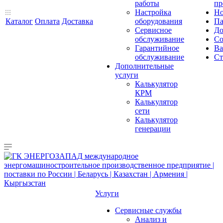
работы
пр
Настройка
Но
Каталог
Оплата
Доставка
оборудования
Па
Сервисное
До
обслуживание
Со
Гарантийное
Ва
обслуживание
Ст
Дополнительные
услуги
Калькулятор
КРМ
Калькулятор
сети
Калькулятор
генерации
Услуги
Сервисные службы
Анализ и