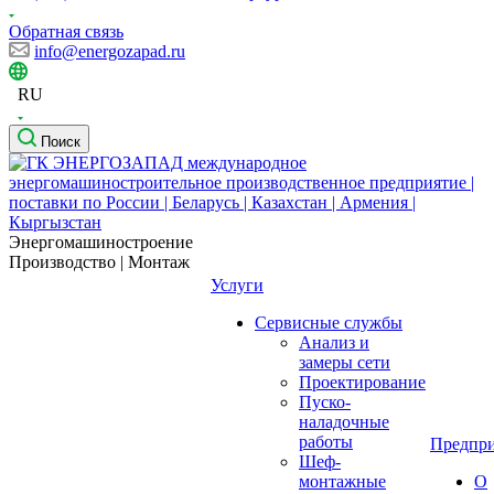
Обратная связь
info@energozapad.ru
RU
Поиск
Энергомашиностроение
Производство | Монтаж
Услуги
Сервисные службы
Анализ и
замеры сети
Проектирование
Пуско-
наладочные
работы
Предпри
Шеф-
монтажные
О