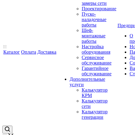
замеры сети
Проектирование
Пуско-
наладочные
работы
Предпри
Шеф-
монтажные
О
работы
пр
Настройка
Но
Каталог
Оплата
Доставка
оборудования
Па
Сервисное
До
обслуживание
Со
Гарантийное
Ва
обслуживание
Ст
Дополнительные
услуги
Калькулятор
КРМ
Калькулятор
сети
Калькулятор
генерации