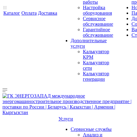
работы
пр
Настройка
Но
Каталог
Оплата
Доставка
оборудования
Па
Сервисное
До
обслуживание
Со
Гарантийное
Ва
обслуживание
Ст
Дополнительные
услуги
Калькулятор
КРМ
Калькулятор
сети
Калькулятор
генерации
Услуги
Сервисные службы
Анализ и