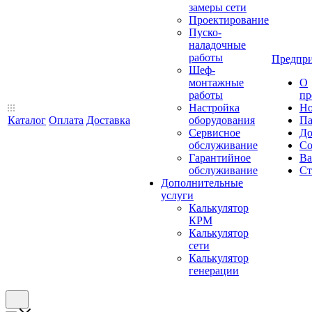
замеры сети
Проектирование
Пуско-
наладочные
работы
Предпри
Шеф-
монтажные
О
работы
пр
Настройка
Но
Каталог
Оплата
Доставка
оборудования
Па
Сервисное
До
обслуживание
Со
Гарантийное
Ва
обслуживание
Ст
Дополнительные
услуги
Калькулятор
КРМ
Калькулятор
сети
Калькулятор
генерации