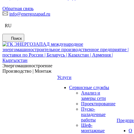
Обратная связь
info@energozapad.ru
RU
Поиск
Энергомашиностроение
Производство | Монтаж
Услуги
Сервисные службы
Анализ и
замеры сети
Проектирование
Пуско-
наладочные
работы
Предпри
Шеф-
монтажные
О