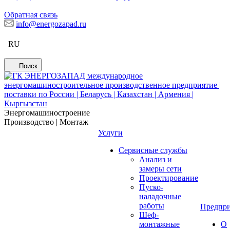
Обратная связь
info@energozapad.ru
RU
Поиск
Энергомашиностроение
Производство | Монтаж
Услуги
Сервисные службы
Анализ и
замеры сети
Проектирование
Пуско-
наладочные
работы
Предпри
Шеф-
монтажные
О