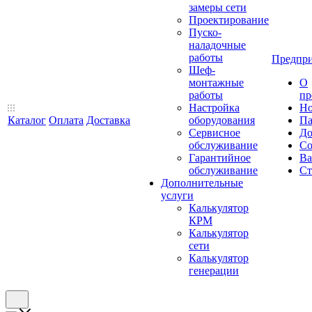
замеры сети
Проектирование
Пуско-
наладочные
работы
Предпри
Шеф-
монтажные
О
работы
пр
Настройка
Но
Каталог
Оплата
Доставка
оборудования
Па
Сервисное
До
обслуживание
Со
Гарантийное
Ва
обслуживание
Ст
Дополнительные
услуги
Калькулятор
КРМ
Калькулятор
сети
Калькулятор
генерации