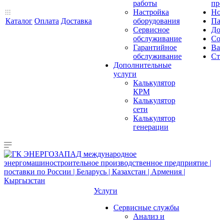
работы
пр
Настройка
Но
Каталог
Оплата
Доставка
оборудования
Па
Сервисное
До
обслуживание
Со
Гарантийное
Ва
обслуживание
Ст
Дополнительные
услуги
Калькулятор
КРМ
Калькулятор
сети
Калькулятор
генерации
Услуги
Сервисные службы
Анализ и