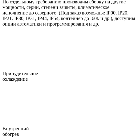
По отдельному требованию производим сборку на другие
мощности, серии, степени защиты, климатическое
исполнение до северного. (Под заказ возможны: IP00, IP20,
IP21, IP30, IP31, IP44, IP54, контейнер до -60t. и др.), доступны
опции автоматики и программирования и др.
Принудительное
охлаждение
Внутренний
обогрев