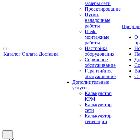
замеры сети
Проектирование
Пуско-
наладочные
работы
Предпри
Шеф-
монтажные
О
работы
пр
Настройка
Но
Каталог
Оплата
Доставка
оборудования
Па
Сервисное
До
обслуживание
Со
Гарантийное
Ва
обслуживание
Ст
Дополнительные
услуги
Калькулятор
КРМ
Калькулятор
сети
Калькулятор
генерации