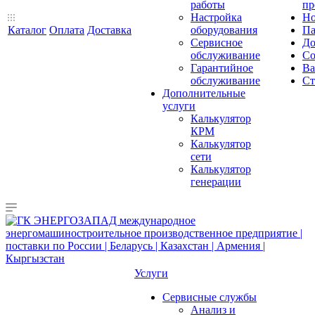
работы
пр
Настройка
Но
Каталог
Оплата
Доставка
оборудования
Па
Сервисное
До
обслуживание
Со
Гарантийное
Ва
обслуживание
Ст
Дополнительные
услуги
Калькулятор
КРМ
Калькулятор
сети
Калькулятор
генерации
Услуги
Сервисные службы
Анализ и