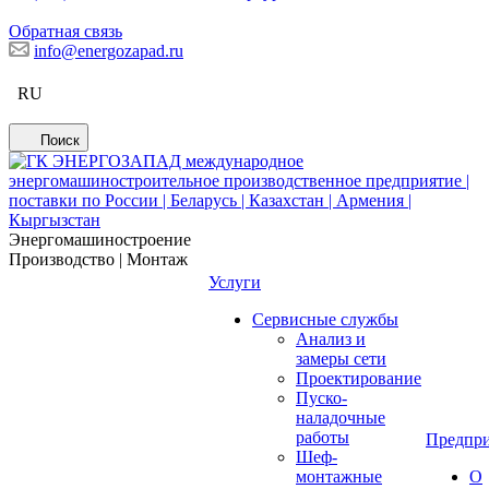
Обратная связь
info@energozapad.ru
RU
Поиск
Энергомашиностроение
Производство | Монтаж
Услуги
Сервисные службы
Анализ и
замеры сети
Проектирование
Пуско-
наладочные
работы
Предпри
Шеф-
монтажные
О