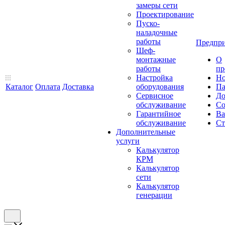
замеры сети
Проектирование
Пуско-
наладочные
работы
Предпри
Шеф-
монтажные
О
работы
пр
Настройка
Но
Каталог
Оплата
Доставка
оборудования
Па
Сервисное
До
обслуживание
Со
Гарантийное
Ва
обслуживание
Ст
Дополнительные
услуги
Калькулятор
КРМ
Калькулятор
сети
Калькулятор
генерации