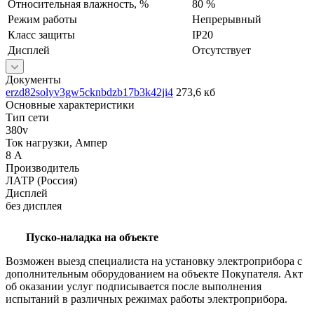
Относительная влажность, %
80 %
Режим работы
Непрерывный
Класс защиты
IP20
Дисплей
Отсутствует
Документы
erzd82solyv3gw5cknbdzb17b3k42ji4
273,6 кб
Основные характеристики
Тип сети
380v
Ток нагрузки, Ампер
8 А
Производитель
ЛАТР (Россия)
Дисплей
без дисплея
Пуско-наладка на объекте
Возможен выезд специалиста на установку электроприбора с
дополнительным оборудованием на объекте Покупателя. Акт
об оказании услуг подписывается после выполнения
испытаний в различных режимах работы электроприбора.