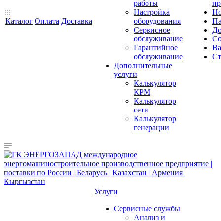
работы
пр
Настройка
Но
Каталог
Оплата
Доставка
оборудования
Па
Сервисное
До
обслуживание
Со
Гарантийное
Ва
обслуживание
Ст
Дополнительные
услуги
Калькулятор
КРМ
Калькулятор
сети
Калькулятор
генерации
Услуги
Сервисные службы
Анализ и