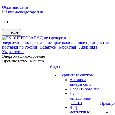
Обратная связь
info@energozapad.ru
RU
Поиск
Энергомашиностроение
Производство | Монтаж
Услуги
Сервисные службы
Анализ и
замеры сети
Проектирование
Пуско-
наладочные
работы
Предпри
Шеф-
монтажные
О