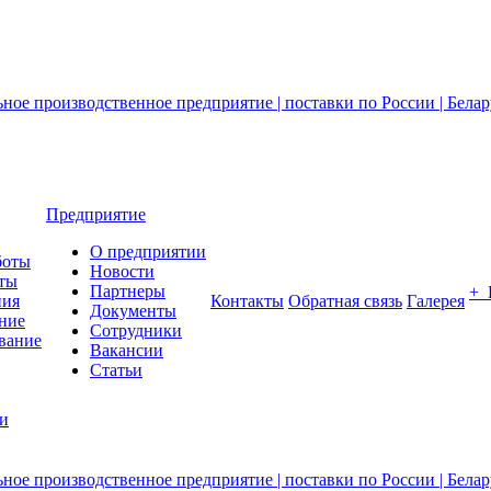
Предприятие
О предприятии
боты
Новости
ты
Партнеры
+
ния
Контакты
Обратная связь
Галерея
Документы
ние
Сотрудники
вание
Вакансии
Статьи
ии